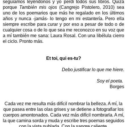
seguíamos leyéndonos y yo perdí todos sus libros. Quizá
porque
También mis ojos
(Cangrejo Pistolero, 2010) sea
uno de los poemarios que más he regalado en los últimos
años y nunca -jamás- lo tengo en mi estantería. Pero ella
siempre escribe para curar y por eso a pesar de todo o de
cualquier cosa o de lo que sea me reconozco en su voz que
a mí también me sana: Laura Rosal. Con una libélula cierro
el ciclo. Pronto más.
Et toi, qui es-tu?
Debo justificar lo que me hiere.
Soy el poeta.
Borges
Cada vez me resulta más difícil nombrar la belleza. A mí, la
que pasea entre las olas grises y se detiene a fotografiar los
cuerpos amontonados. Cada vez más difícil nombrarla. A mí,
la que camina sorda y muda y escribe tres poemas seguidos
con la vista nublada. Con la sangre caliente.