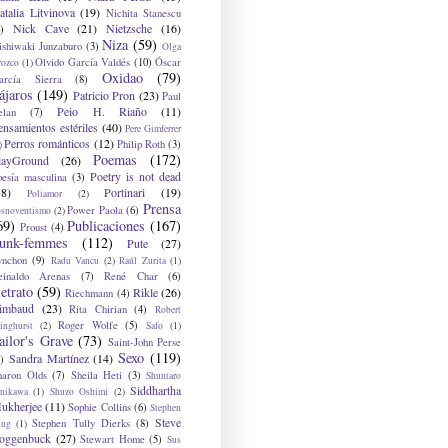
atalia Litvinova
(19)
Nichita Stanescu
Nick Cave
(21)
Nietzsche
(16)
)
Niza
(59)
ishiwaki Junzaburo
(3)
Olga
Olvido García Valdés
(10)
Óscar
rozco
(1)
Oxidao
(79)
arcía Sierra
(8)
ájaros
(149)
Patricio Pron
(23)
Paul
Peio H. Riaño
(11)
elan
(7)
ensamientos estériles
(40)
Pere Gimferrer
Perros románticos
(12)
Philip Roth
(3)
)
Poemas
(172)
layGround
(26)
Poetry is not dead
oesía masculina
(3)
38)
Portinari
(19)
Poliamor
(2)
Prensa
Power Paola
(6)
osnoventismo
(2)
69)
Publicaciones
(167)
Proust
(4)
unk-femmes
(112)
Pute
(27)
ynchon
(9)
Radu Vancu
(2)
Raúl Zurita
(1)
einaldo Arenas
(7)
René Char
(6)
etrato
(59)
Rikle
(26)
Riechmann
(4)
imbaud
(23)
Rita Chirian
(4)
Robert
Roger Wolfe
(5)
inghurst
(2)
Safo
(1)
ailor's Grave
(73)
Saint-John Perse
Sexo
(119)
Sandra Martínez
(14)
)
haron Olds
(7)
Sheila Heti
(3)
Shuntaro
Siddhartha
anikawa
(1)
Shuzo Oshimi
(2)
ukherjee
(11)
Sophie Collins
(6)
Stephen
Steve
Stephen Tully Dierks
(8)
ing
(1)
oggenbuck
(27)
Stewart Home
(5)
Sus