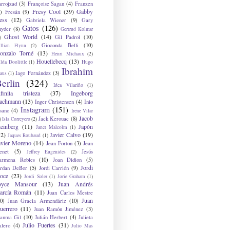
arrojzad
(3)
Françoise Sagan
(4)
Franzen
Fresy Cool
(39)
Gabby
)
Fresán
(9)
ess
(12)
Gabriela Wiener
(9)
Gary
Gatos
(126)
nyder
(8)
Gertrud Kolmar
Ghost World
(14)
Gil Padrol
(10)
)
Gioconda Belli
(10)
illian Flynn
(2)
onzalo Torné
(13)
Henri Michaux
(2)
Houellebecq
(13)
lda Doolittle
(1)
Hugo
Ibrahim
Iago Fernández
(3)
aus
(1)
erlin
(324)
Idea Vilariño
(1)
nfinita tristeza
(37)
Ingeborg
achmann
(13)
Inger Christensen
(4)
Inio
Instagram
(151)
sano
(4)
Irene Vilar
Jacob
Jack Kerouac
(8)
)
Isla Correyero
(2)
teinberg
(11)
Japón
Janet Malcolm
(1)
12)
Javier Calvo
(19)
Jaques Roubaud
(1)
avier Moreno
(14)
Jean Forton
(3)
Jean
enet
(5)
Jesús
Jeffrey Eugenides
(2)
armona Robles
(10)
Joan Didion
(5)
Jordi
ordan DeBor
(5)
Jordi Carrión
(9)
oce
(23)
Jordi Soler
(1)
Jorie Graham
(1)
oyce Mansour
(13)
Juan Andrés
arcía Román
(11)
Juan Carlos Mestre
Juan
0)
Juan Gracia Armendáriz
(10)
uerrero
(11)
Juan Ramón Jiménez
(3)
uanma Gil
(10)
Julián Herbert
(4)
Julieta
Julio Fuertes
(31)
alero
(4)
Julio Mas