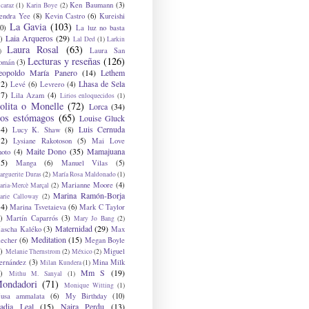
Ken Baumann
(3)
caraz
(1)
Karin Boye
(2)
endra Yee
(8)
Kevin Castro
(6)
Kureishi
La Gavia
(103)
0)
La luz no basta
Laia Arqueros
(29)
)
Lal Ded
(1)
Larkin
Laura Rosal
(63)
Laura San
)
Lecturas y reseñas
(126)
omán
(3)
eopoldo María Panero
(14)
Lethem
12)
Lhasa de Sela
Levé
(6)
Levrero
(4)
17)
Lila Azam
(4)
Lirios enloquecidos
(1)
olita o Monelle
(72)
Lorca
(34)
os estómagos
(65)
Louise Gluck
14)
Luis Cernuda
Lucy K. Shaw
(8)
12)
Lysiane Rakotoson
(5)
Mai Love
Maite Dono
(35)
Mamajuana
hoto
(4)
15)
Manga
(6)
Manuel Vilas
(5)
rguerite Duras
(2)
María Rosa Maldonado
(1)
Marianne Moore
(4)
ria-Mercè Marçal
(2)
Marina Ramón-Borja
arie Calloway
(2)
14)
Marina Tsvetaieva
(6)
Mark C Taylor
)
Martín Caparrós
(3)
Mary Jo Bang
(2)
Maternidad
(29)
ascha Kaléko
(3)
Max
Meditation
(15)
lecher
(6)
Megan Boyle
)
Miguel
Melanie Thernstrom
(2)
México
(2)
ernández
(3)
Mina Milk
Milan Kundera
(1)
Mm S
(19)
)
Mithu M. Sanyal
(1)
ondadori
(71)
Monique Witting
(1)
usa ammalata
(6)
My Birthday
(10)
adia Leal
(15)
Naira Perdu
(13)