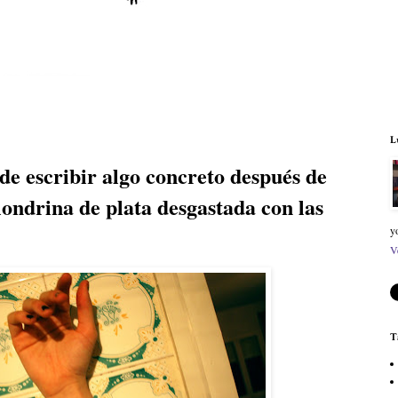
L
de escribir algo concreto después de
londrina de plata desgastada con las
y
V
T