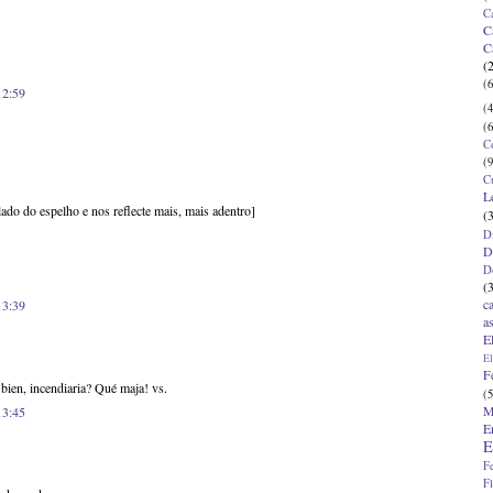
C
C
C
(
(6
12:59
(4
(6
C
(9
C
L
lado do espelho e nos reflecte mais, mais adentro]
(
D
D
D
(
c
13:39
a
E
El
F
 bien, incendiaria? Qué maja! vs.
(5
M
13:45
E
E
F
F