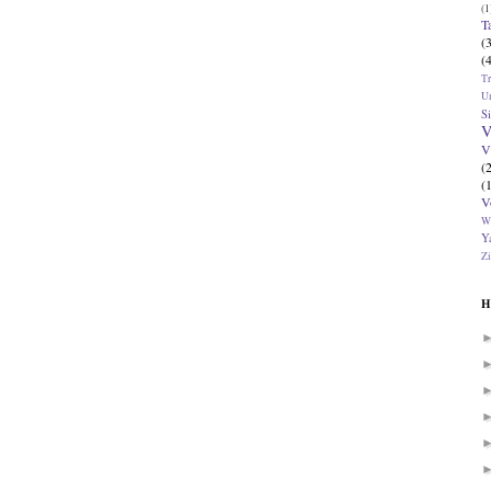
(1
T
(
(
T
U
Si
V
V
(
(
V
W
Ya
Zi
H