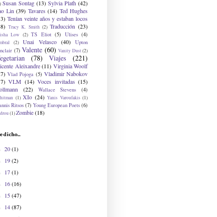
Susan Sontag
(13)
Sylvia Plath
(42)
)
ao Lin
(39)
Tavares
(14)
Ted Hughes
33)
Tenían veinte años y estaban locos
48)
Traducción
(23)
Tracy K. Smith
(2)
TS Eliot
(5)
Ulises
(4)
risha Low
(2)
Unai Velasco
(40)
Upton
mbral
(2)
Valente
(60)
nclair
(7)
Vanity Dust
(2)
egetarian
(78)
Viajes
(221)
icente Aleixandre
(11)
Virginia Woolf
27)
Vladimir Nabokov
Vlad Pojoga
(5)
17)
VLM
(14)
Voces invitadas
(15)
ollmann
(22)
Wallace Stevens
(4)
XIo
(24)
hitman
(1)
Yanis Varoufakis
(1)
nnis Ritsos
(7)
Young European Poets
(6)
Zombie
(18)
drou
(1)
e dicho...
20
(1)
►
19
(2)
►
17
(1)
►
16
(16)
►
15
(47)
►
14
(87)
►