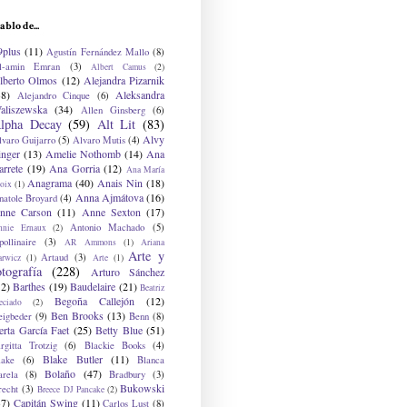
ablo de...
9plus
(11)
Agustín Fernández Mallo
(8)
l-amin Emran
(3)
Albert Camus
(2)
lberto Olmos
(12)
Alejandra Pizarnik
38)
Aleksandra
Alejandro Cinque
(6)
aliszewska
(34)
Allen Ginsberg
(6)
lpha Decay
(59)
Alt Lit
(83)
Alvy
lvaro Guijarro
(5)
Alvaro Mutis
(4)
inger
(13)
Amelie Nothomb
(14)
Ana
arrete
(19)
Ana Gorria
(12)
Ana María
Anagrama
(40)
Anais Nin
(18)
oix
(1)
Anna Ajmátova
(16)
natole Broyard
(4)
nne Carson
(11)
Anne Sexton
(17)
Antonio Machado
(5)
nnie Ernaux
(2)
ollinaire
(3)
AR Ammons
(1)
Ariana
Arte y
Artaud
(3)
arwicz
(1)
Arte
(1)
otografía
(228)
Arturo Sánchez
12)
Barthes
(19)
Baudelaire
(21)
Beatriz
Begoña Callejón
(12)
eciado
(2)
Ben Brooks
(13)
eigbeder
(9)
Benn
(8)
erta García Faet
(25)
Betty Blue
(51)
irgitta Trotzig
(6)
Blackie Books
(4)
Blake Butler
(11)
lake
(6)
Blanca
Bolaño
(47)
arela
(8)
Bradbury
(3)
Bukowski
recht
(3)
Breece DJ Pancake
(2)
37)
Capitán Swing
(11)
Carlos Lust
(8)