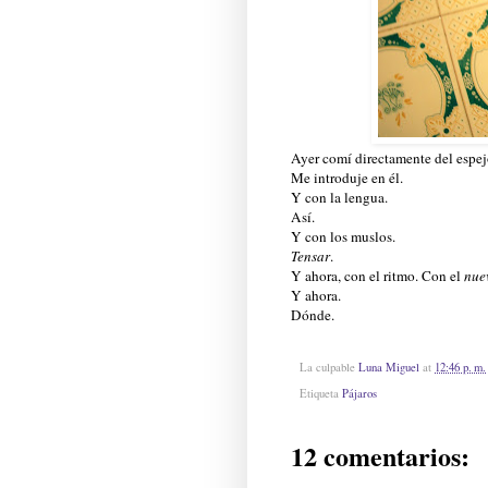
Ayer comí directamente del espej
Me introduje en él.
Y con la lengua.
Así.
Y con los muslos.
Tensar
.
Y ahora, con el ritmo. Con el
nue
Y ahora.
Dónde.
La culpable
Luna Miguel
at
12:46 p. m.
Etiqueta
Pájaros
12 comentarios: