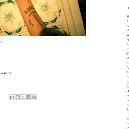
H
8
A
A
(
W
A
o.
A
S
C
M
A
A
A
vo
ritmo.
Ap
H
f
(
Pr
B
B
B
B
V
B
(