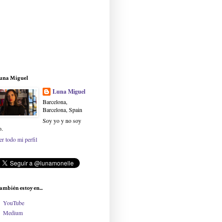
una Miguel
Luna Miguel
Barcelona,
Barcelona, Spain
Soy yo y no soy
o.
er todo mi perfil
ambién estoy en...
YouTube
Medium