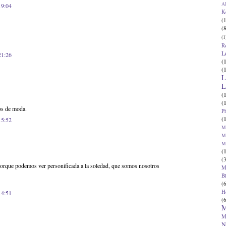
Al
19:04
K
(1
(8
(1
R
L
21:26
(
(
L
L
(
(
os de moda.
P
(
15:52
Ma
Ma
M
(
(3
 porque podemos ver personificada a la soledad, que somos nosotros
M
B
(6
H
14:51
(6
M
M
N