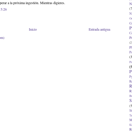
perar a la próxima ingestión. Mientras digieres.
N
(7
15:26
N
O
G
P
Inicio
Entrada antigua
C
P
om)
(2
P
P
(
P
(
P
P
R
R
R
Br
S
(5
S
T
M
K
R