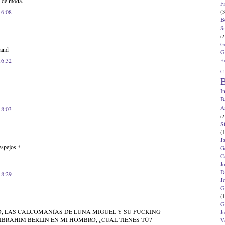
s de moda.
F
16:08
(3
B
S
(2
G
hand
G
16:32
Hi
Cl
B
I
B
A
18:03
(2
S
(
J
espejos *
G
C
J
D
18:29
J
G
(1
G
, LAS CALCOMANÏAS DE LUNA MIGUEL Y SU FUCKING
J
IBRAHIM BERLIN EN MI HOMBRO, ¿CUAL TIENES TÜ?
V