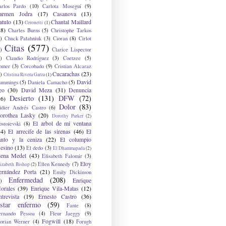
arlos Pardo
(10)
Carlota Moseguí
(9)
armen Jodra
(17)
Casanova
(13)
atulo
(13)
Chantal Maillard
Ceronetti
(1)
28)
Charles Burns
(5)
Christophe Tarkos
)
Chuck Palahniuk
(3)
Cioran
(8)
Cirlot
Citas
(577)
)
Clarice Lispector
)
Claudio Rodríguez
(3)
Coetzee
(5)
omer
(3)
Corcobado
(9)
Cristian Alcaraz
Cucarachas
(23)
)
Cristina Rivera Garza
(1)
David
ummings
(5)
Daniela Camacho
(5)
eo
(30)
David Meza
(31)
Denuncia
Desierto
(131)
DFW
(72)
36)
Dolor
(83)
idier Andrés Castro
(6)
orothea Lasky
(20)
Dorothy Parker
(2)
El arbol de mi ventana
ostoievski
(8)
34)
El arrecife de las sirenas
(46)
El
anto y la ceniza
(22)
El columpio
sesino
(13)
El dedo
(3)
El Dhammapada
(2)
lena Medel
(43)
Elisabeth Falomir
(3)
Eloy
Ellen Kennedy
(7)
izabeth Bishop
(2)
ernández Porta
(21)
Emily Dickinson
Enfermedad
(208)
Enrique
)
orales
(39)
Enrique Vila-Matas
(12)
ntrevista
(19)
Ernesto Castro
(36)
star enfermo
(59)
Fante
(8)
ernando Pessoa
(4)
Fleur Jaeggy
(9)
Fogwill
(18)
lorian Werner
(4)
Forugh