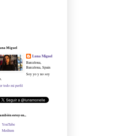
una Miguel
Luna Miguel
Barcelona,
Barcelona, Spain
Soy yo y no soy
o.
er todo mi perfil
ambién estoy en...
YouTube
Medium