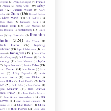
arrojzad
(3)
Françoise Sagan
(4)
Franzen
Fresy Cool
(39)
Gabby
)
Fresán
(9)
ess
(12)
Gabriela Wiener
(9)
Gary
Gatos
(126)
nyder
(8)
Gertrud Kolmar
Ghost World
(14)
Gil Padrol
(10)
)
Gioconda Belli
(10)
illian Flynn
(2)
onzalo Torné
(13)
Henri Michaux
(2)
Houellebecq
(13)
lda Doolittle
(1)
Hugo
Ibrahim
Iago Fernández
(3)
aus
(1)
erlin
(324)
Idea Vilariño
(1)
nfinita tristeza
(37)
Ingeborg
achmann
(13)
Inger Christensen
(4)
Inio
Instagram
(151)
sano
(4)
Irene Vilar
Jacob
Jack Kerouac
(8)
)
Isla Correyero
(2)
teinberg
(11)
Japón
Janet Malcolm
(1)
12)
Javier Calvo
(19)
Jaques Roubaud
(1)
avier Moreno
(14)
Jean Forton
(3)
Jean
enet
(5)
Jesús
Jeffrey Eugenides
(2)
armona Robles
(10)
Joan Didion
(5)
Jordi
ordan DeBor
(5)
Jordi Carrión
(9)
oce
(23)
Jordi Soler
(1)
Jorie Graham
(1)
oyce Mansour
(13)
Juan Andrés
arcía Román
(11)
Juan Carlos Mestre
Juan
0)
Juan Gracia Armendáriz
(10)
uerrero
(11)
Juan Ramón Jiménez
(3)
uanma Gil
(10)
Julián Herbert
(4)
Julieta
Julio Fuertes
(31)
alero
(4)
Julio Mas