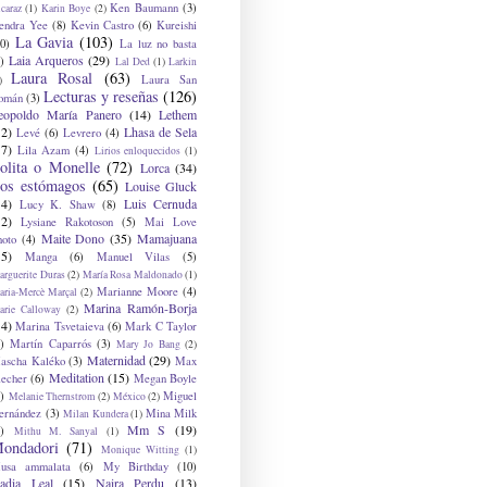
Ken Baumann
(3)
caraz
(1)
Karin Boye
(2)
endra Yee
(8)
Kevin Castro
(6)
Kureishi
La Gavia
(103)
0)
La luz no basta
Laia Arqueros
(29)
)
Lal Ded
(1)
Larkin
Laura Rosal
(63)
Laura San
)
Lecturas y reseñas
(126)
omán
(3)
eopoldo María Panero
(14)
Lethem
12)
Lhasa de Sela
Levé
(6)
Levrero
(4)
17)
Lila Azam
(4)
Lirios enloquecidos
(1)
olita o Monelle
(72)
Lorca
(34)
os estómagos
(65)
Louise Gluck
14)
Luis Cernuda
Lucy K. Shaw
(8)
12)
Lysiane Rakotoson
(5)
Mai Love
Maite Dono
(35)
Mamajuana
hoto
(4)
15)
Manga
(6)
Manuel Vilas
(5)
rguerite Duras
(2)
María Rosa Maldonado
(1)
Marianne Moore
(4)
ria-Mercè Marçal
(2)
Marina Ramón-Borja
arie Calloway
(2)
14)
Marina Tsvetaieva
(6)
Mark C Taylor
)
Martín Caparrós
(3)
Mary Jo Bang
(2)
Maternidad
(29)
ascha Kaléko
(3)
Max
Meditation
(15)
lecher
(6)
Megan Boyle
)
Miguel
Melanie Thernstrom
(2)
México
(2)
ernández
(3)
Mina Milk
Milan Kundera
(1)
Mm S
(19)
)
Mithu M. Sanyal
(1)
ondadori
(71)
Monique Witting
(1)
usa ammalata
(6)
My Birthday
(10)
adia Leal
(15)
Naira Perdu
(13)