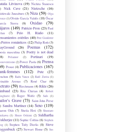
atalia Litvinova
(19)
Nichita Stanescu
Nick Cave
(21)
Nietzsche
(16)
)
Niza
(59)
ishiwaki Junzaburo
(3)
Olga
Olvido García Valdés
(10)
Óscar
rozco
(1)
Oxidao
(79)
arcía Sierra
(8)
ájaros
(149)
Patricio Pron
(23)
Paul
Peio H. Riaño
(11)
elan
(7)
ensamientos estériles
(40)
Pere Gimferrer
Perros románticos
(12)
Philip Roth
(3)
)
Poemas
(172)
layGround
(26)
Poetry is not dead
oesía masculina
(3)
38)
Portinari
(19)
Poliamor
(2)
Prensa
Power Paola
(6)
osnoventismo
(2)
69)
Publicaciones
(167)
Proust
(4)
unk-femmes
(112)
Pute
(27)
ynchon
(9)
Radu Vancu
(2)
Raúl Zurita
(1)
einaldo Arenas
(7)
René Char
(6)
etrato
(59)
Rikle
(26)
Riechmann
(4)
imbaud
(23)
Rita Chirian
(4)
Robert
Roger Wolfe
(5)
inghurst
(2)
Safo
(1)
ailor's Grave
(73)
Saint-John Perse
Sexo
(119)
Sandra Martínez
(14)
)
haron Olds
(7)
Sheila Heti
(3)
Shuntaro
Siddhartha
anikawa
(1)
Shuzo Oshimi
(2)
ukherjee
(11)
Sophie Collins
(6)
Stephen
Steve
Stephen Tully Dierks
(8)
ing
(1)
oggenbuck
(27)
Stewart Home
(5)
Sus