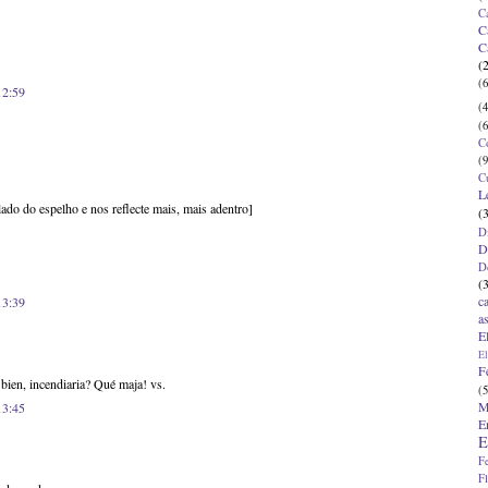
C
C
C
(
(6
12:59
(4
(6
C
(9
C
L
lado do espelho e nos reflecte mais, mais adentro]
(
D
D
D
(
c
13:39
a
E
El
F
 bien, incendiaria? Qué maja! vs.
(5
M
13:45
E
E
F
F