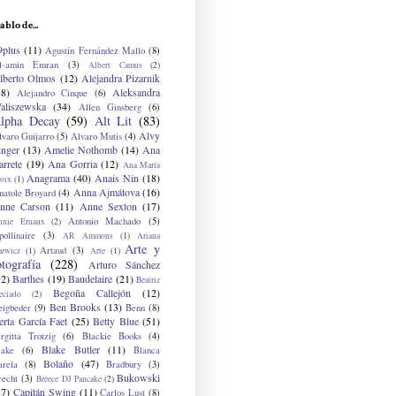
ablo de...
9plus
(11)
Agustín Fernández Mallo
(8)
l-amin Emran
(3)
Albert Camus
(2)
lberto Olmos
(12)
Alejandra Pizarnik
38)
Aleksandra
Alejandro Cinque
(6)
aliszewska
(34)
Allen Ginsberg
(6)
lpha Decay
(59)
Alt Lit
(83)
Alvy
lvaro Guijarro
(5)
Alvaro Mutis
(4)
inger
(13)
Amelie Nothomb
(14)
Ana
arrete
(19)
Ana Gorria
(12)
Ana María
Anagrama
(40)
Anais Nin
(18)
oix
(1)
Anna Ajmátova
(16)
natole Broyard
(4)
nne Carson
(11)
Anne Sexton
(17)
Antonio Machado
(5)
nnie Ernaux
(2)
ollinaire
(3)
AR Ammons
(1)
Ariana
Arte y
Artaud
(3)
arwicz
(1)
Arte
(1)
otografía
(228)
Arturo Sánchez
12)
Barthes
(19)
Baudelaire
(21)
Beatriz
Begoña Callejón
(12)
eciado
(2)
Ben Brooks
(13)
eigbeder
(9)
Benn
(8)
erta García Faet
(25)
Betty Blue
(51)
irgitta Trotzig
(6)
Blackie Books
(4)
Blake Butler
(11)
lake
(6)
Blanca
Bolaño
(47)
arela
(8)
Bradbury
(3)
Bukowski
recht
(3)
Breece DJ Pancake
(2)
37)
Capitán Swing
(11)
Carlos Lust
(8)