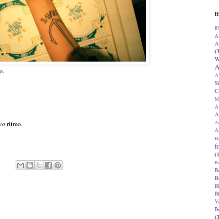
H
8
A
A
(
W
A
o.
A
S
C
M
A
A
A
vo
ritmo.
Ap
H
f
(
Pr
B
B
B
B
V
B
(