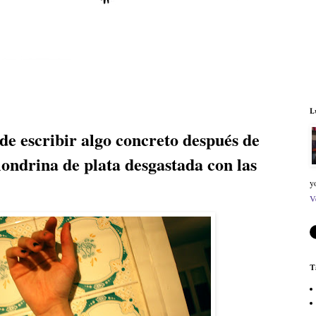
L
de escribir algo concreto después de
londrina de plata desgastada con las
y
V
T