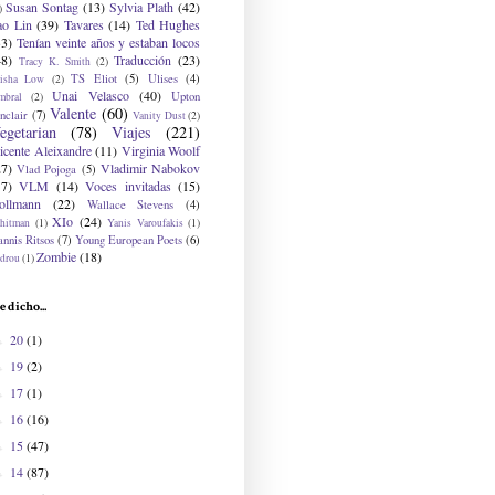
Susan Sontag
(13)
Sylvia Plath
(42)
)
ao Lin
(39)
Tavares
(14)
Ted Hughes
33)
Tenían veinte años y estaban locos
48)
Traducción
(23)
Tracy K. Smith
(2)
TS Eliot
(5)
Ulises
(4)
risha Low
(2)
Unai Velasco
(40)
Upton
mbral
(2)
Valente
(60)
nclair
(7)
Vanity Dust
(2)
egetarian
(78)
Viajes
(221)
icente Aleixandre
(11)
Virginia Woolf
27)
Vladimir Nabokov
Vlad Pojoga
(5)
17)
VLM
(14)
Voces invitadas
(15)
ollmann
(22)
Wallace Stevens
(4)
XIo
(24)
hitman
(1)
Yanis Varoufakis
(1)
nnis Ritsos
(7)
Young European Poets
(6)
Zombie
(18)
drou
(1)
e dicho...
20
(1)
►
19
(2)
►
17
(1)
►
16
(16)
►
15
(47)
►
14
(87)
►