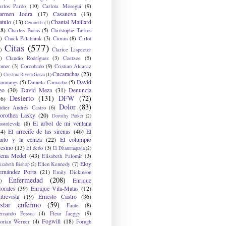
arlos Pardo
(10)
Carlota Moseguí
(9)
armen Jodra
(17)
Casanova
(13)
atulo
(13)
Chantal Maillard
Ceronetti
(1)
28)
Charles Burns
(5)
Christophe Tarkos
)
Chuck Palahniuk
(3)
Cioran
(8)
Cirlot
Citas
(577)
)
Clarice Lispector
)
Claudio Rodríguez
(3)
Coetzee
(5)
omer
(3)
Corcobado
(9)
Cristian Alcaraz
Cucarachas
(23)
)
Cristina Rivera Garza
(1)
David
ummings
(5)
Daniela Camacho
(5)
eo
(30)
David Meza
(31)
Denuncia
Desierto
(131)
DFW
(72)
36)
Dolor
(83)
idier Andrés Castro
(6)
orothea Lasky
(20)
Dorothy Parker
(2)
El arbol de mi ventana
ostoievski
(8)
34)
El arrecife de las sirenas
(46)
El
anto y la ceniza
(22)
El columpio
sesino
(13)
El dedo
(3)
El Dhammapada
(2)
lena Medel
(43)
Elisabeth Falomir
(3)
Eloy
Ellen Kennedy
(7)
izabeth Bishop
(2)
ernández Porta
(21)
Emily Dickinson
Enfermedad
(208)
Enrique
)
orales
(39)
Enrique Vila-Matas
(12)
ntrevista
(19)
Ernesto Castro
(36)
star enfermo
(59)
Fante
(8)
ernando Pessoa
(4)
Fleur Jaeggy
(9)
Fogwill
(18)
lorian Werner
(4)
Forugh