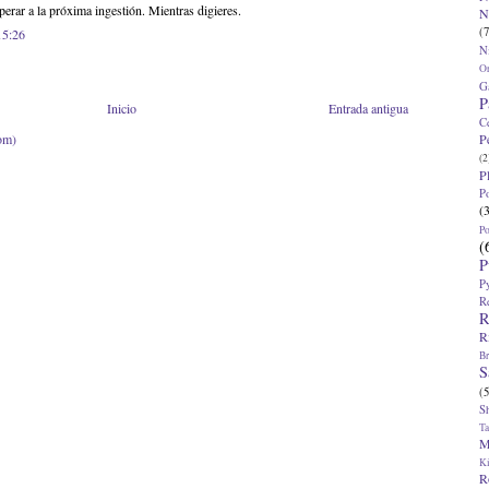
perar a la próxima ingestión. Mientras digieres.
N
(7
15:26
N
O
G
P
Inicio
Entrada antigua
C
P
om)
(2
P
P
(
P
(
P
P
R
R
R
Br
S
(5
S
T
M
K
R