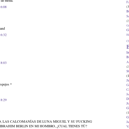
s de moda.
F
16:08
(3
B
S
(2
G
hand
G
16:32
Hi
Cl
B
I
B
A
18:03
(2
S
(
J
espejos *
G
C
J
D
18:29
J
G
(1
G
, LAS CALCOMANÏAS DE LUNA MIGUEL Y SU FUCKING
J
IBRAHIM BERLIN EN MI HOMBRO, ¿CUAL TIENES TÜ?
V