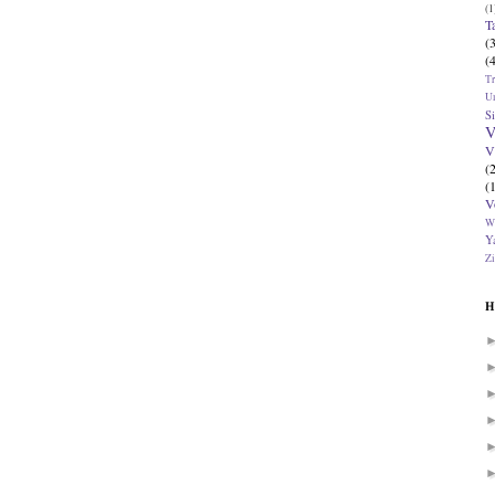
(1
T
(
(
T
U
Si
V
V
(
(
V
W
Ya
Zi
H