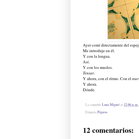
Ayer comí directamente del espej
Me introduje en él.
Y con la lengua.
Así.
Y con los muslos.
Tensar
.
Y ahora, con el ritmo. Con el
nue
Y ahora.
Dónde.
La culpable
Luna Miguel
at
12:46 p. m.
Etiqueta
Pájaros
12 comentarios: