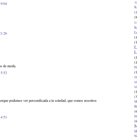
Al
19:04
K
(1
(8
(1
R
L
21:26
(
(
L
L
(
(
os de moda.
P
(
15:52
Ma
Ma
M
(
(3
 porque podemos ver personificada a la soledad, que somos nosotros
M
B
(6
H
14:51
(6
M
M
N