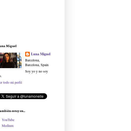
una Miguel
Luna Miguel
Barcelona,
Barcelona, Spain
Soy yo y no soy
o.
er todo mi perfil
ambién estoy en...
YouTube
Medium