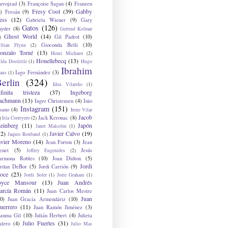
arrojzad
(3)
Françoise Sagan
(4)
Franzen
Fresy Cool
(39)
Gabby
)
Fresán
(9)
ess
(12)
Gabriela Wiener
(9)
Gary
Gatos
(126)
nyder
(8)
Gertrud Kolmar
Ghost World
(14)
Gil Padrol
(10)
)
Gioconda Belli
(10)
illian Flynn
(2)
onzalo Torné
(13)
Henri Michaux
(2)
Houellebecq
(13)
lda Doolittle
(1)
Hugo
Ibrahim
Iago Fernández
(3)
aus
(1)
erlin
(324)
Idea Vilariño
(1)
nfinita tristeza
(37)
Ingeborg
achmann
(13)
Inger Christensen
(4)
Inio
Instagram
(151)
sano
(4)
Irene Vilar
Jacob
Jack Kerouac
(8)
)
Isla Correyero
(2)
teinberg
(11)
Japón
Janet Malcolm
(1)
12)
Javier Calvo
(19)
Jaques Roubaud
(1)
avier Moreno
(14)
Jean Forton
(3)
Jean
enet
(5)
Jesús
Jeffrey Eugenides
(2)
armona Robles
(10)
Joan Didion
(5)
Jordi
ordan DeBor
(5)
Jordi Carrión
(9)
oce
(23)
Jordi Soler
(1)
Jorie Graham
(1)
oyce Mansour
(13)
Juan Andrés
arcía Román
(11)
Juan Carlos Mestre
Juan
0)
Juan Gracia Armendáriz
(10)
uerrero
(11)
Juan Ramón Jiménez
(3)
uanma Gil
(10)
Julián Herbert
(4)
Julieta
Julio Fuertes
(31)
alero
(4)
Julio Mas