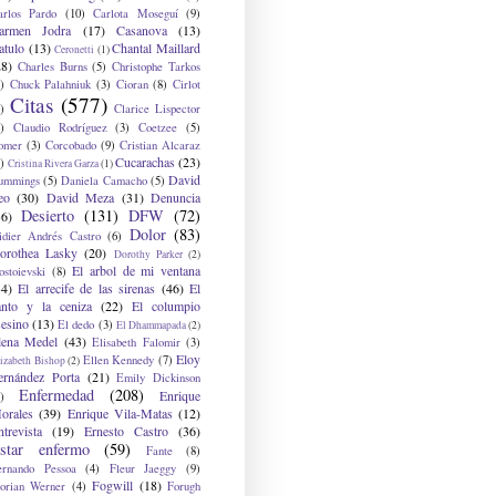
arlos Pardo
(10)
Carlota Moseguí
(9)
armen Jodra
(17)
Casanova
(13)
atulo
(13)
Chantal Maillard
Ceronetti
(1)
28)
Charles Burns
(5)
Christophe Tarkos
)
Chuck Palahniuk
(3)
Cioran
(8)
Cirlot
Citas
(577)
)
Clarice Lispector
)
Claudio Rodríguez
(3)
Coetzee
(5)
omer
(3)
Corcobado
(9)
Cristian Alcaraz
Cucarachas
(23)
)
Cristina Rivera Garza
(1)
David
ummings
(5)
Daniela Camacho
(5)
eo
(30)
David Meza
(31)
Denuncia
Desierto
(131)
DFW
(72)
36)
Dolor
(83)
idier Andrés Castro
(6)
orothea Lasky
(20)
Dorothy Parker
(2)
El arbol de mi ventana
ostoievski
(8)
34)
El arrecife de las sirenas
(46)
El
anto y la ceniza
(22)
El columpio
sesino
(13)
El dedo
(3)
El Dhammapada
(2)
lena Medel
(43)
Elisabeth Falomir
(3)
Eloy
Ellen Kennedy
(7)
izabeth Bishop
(2)
ernández Porta
(21)
Emily Dickinson
Enfermedad
(208)
Enrique
)
orales
(39)
Enrique Vila-Matas
(12)
ntrevista
(19)
Ernesto Castro
(36)
star enfermo
(59)
Fante
(8)
ernando Pessoa
(4)
Fleur Jaeggy
(9)
Fogwill
(18)
lorian Werner
(4)
Forugh