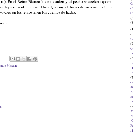
esto). En el Reino Blanco los ojos arden y el pecho se acelera: quiero
C
 callejeros: sentir que soy Dios. Que soy el dueño de un avión ficticio.
C
o creo en los reinos ni en los cuentos de hadas.
C
(
bosque.
(6
(4
(6
C
(9
C
L
(
D
ita o Monelle
D
D
(
c
a
E
El
.
F
(5
08
M
E
E
F
F