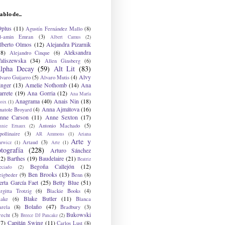
ablo de...
9plus
(11)
Agustín Fernández Mallo
(8)
l-amin Emran
(3)
Albert Camus
(2)
lberto Olmos
(12)
Alejandra Pizarnik
38)
Aleksandra
Alejandro Cinque
(6)
aliszewska
(34)
Allen Ginsberg
(6)
lpha Decay
(59)
Alt Lit
(83)
Alvy
lvaro Guijarro
(5)
Alvaro Mutis
(4)
inger
(13)
Amelie Nothomb
(14)
Ana
arrete
(19)
Ana Gorria
(12)
Ana María
Anagrama
(40)
Anais Nin
(18)
oix
(1)
Anna Ajmátova
(16)
natole Broyard
(4)
nne Carson
(11)
Anne Sexton
(17)
Antonio Machado
(5)
nnie Ernaux
(2)
ollinaire
(3)
AR Ammons
(1)
Ariana
Arte y
Artaud
(3)
arwicz
(1)
Arte
(1)
otografía
(228)
Arturo Sánchez
12)
Barthes
(19)
Baudelaire
(21)
Beatriz
Begoña Callejón
(12)
eciado
(2)
Ben Brooks
(13)
eigbeder
(9)
Benn
(8)
erta García Faet
(25)
Betty Blue
(51)
irgitta Trotzig
(6)
Blackie Books
(4)
Blake Butler
(11)
lake
(6)
Blanca
Bolaño
(47)
arela
(8)
Bradbury
(3)
Bukowski
recht
(3)
Breece DJ Pancake
(2)
37)
Capitán Swing
(11)
Carlos Lust
(8)