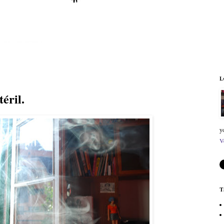
L
éril.
y
V
T