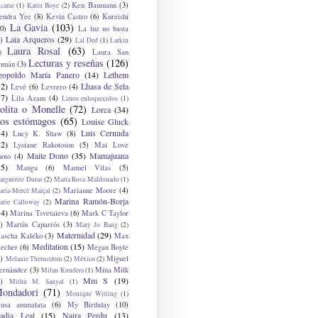
Ken Baumann
(3)
caraz
(1)
Karin Boye
(2)
endra Yee
(8)
Kevin Castro
(6)
Kureishi
La Gavia
(103)
0)
La luz no basta
Laia Arqueros
(29)
)
Lal Ded
(1)
Larkin
Laura Rosal
(63)
Laura San
)
Lecturas y reseñas
(126)
omán
(3)
eopoldo María Panero
(14)
Lethem
12)
Lhasa de Sela
Levé
(6)
Levrero
(4)
17)
Lila Azam
(4)
Lirios enloquecidos
(1)
olita o Monelle
(72)
Lorca
(34)
os estómagos
(65)
Louise Gluck
14)
Luis Cernuda
Lucy K. Shaw
(8)
12)
Lysiane Rakotoson
(5)
Mai Love
Maite Dono
(35)
Mamajuana
hoto
(4)
15)
Manga
(6)
Manuel Vilas
(5)
rguerite Duras
(2)
María Rosa Maldonado
(1)
Marianne Moore
(4)
ria-Mercè Marçal
(2)
Marina Ramón-Borja
arie Calloway
(2)
14)
Marina Tsvetaieva
(6)
Mark C Taylor
)
Martín Caparrós
(3)
Mary Jo Bang
(2)
Maternidad
(29)
ascha Kaléko
(3)
Max
Meditation
(15)
lecher
(6)
Megan Boyle
)
Miguel
Melanie Thernstrom
(2)
México
(2)
ernández
(3)
Mina Milk
Milan Kundera
(1)
Mm S
(19)
)
Mithu M. Sanyal
(1)
ondadori
(71)
Monique Witting
(1)
usa ammalata
(6)
My Birthday
(10)
adia Leal
(15)
Naira Perdu
(13)