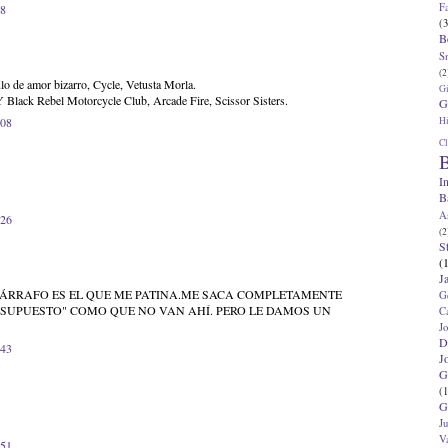
F
38
(3
B
S
(2
lo de amor bizarro, Cycle, Vetusta Morla.
G
 Black Rebel Motorcycle Club, Arcade Fire, Scissor Sisters.
G
Hi
:08
Cl
B
I
B
A
:26
(2
S
(
J
 PÁRRAFO ES EL QUE ME PATINA.ME SACA COMPLETAMENTE
G
R SUPUESTO" COMO QUE NO VAN AHÍ. PERO LE DAMOS UN
C
J
D
:43
J
G
(1
G
J
V
:51