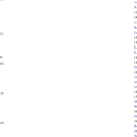
Al
K
(1
(8
(1
R
L
:51
(
(
L
L
om
(
(
:04
P
(
Ma
Ma
M
(
:38
(3
M
B
(6
H
(6
:49
M
M
N