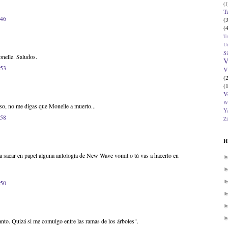
(1
T
:46
(
(
T
U
Si
onelle. Saludos.
V
:53
V
(
(
V
W
so, no me digas que Monelle a muerto...
Ya
:58
Zi
H
a sacar en papel alguna antología de New Wave vomit o tú vas a hacerlo en
:50
anto. Quizá si me comulgo entre las ramas de los árboles".