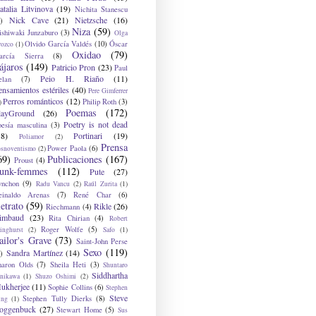
atalia Litvinova
(19)
Nichita Stanescu
Nick Cave
(21)
Nietzsche
(16)
)
Niza
(59)
ishiwaki Junzaburo
(3)
Olga
Olvido García Valdés
(10)
Óscar
rozco
(1)
Oxidao
(79)
arcía Sierra
(8)
ájaros
(149)
Patricio Pron
(23)
Paul
Peio H. Riaño
(11)
elan
(7)
ensamientos estériles
(40)
Pere Gimferrer
Perros románticos
(12)
Philip Roth
(3)
)
Poemas
(172)
layGround
(26)
Poetry is not dead
oesía masculina
(3)
38)
Portinari
(19)
Poliamor
(2)
Prensa
Power Paola
(6)
osnoventismo
(2)
69)
Publicaciones
(167)
Proust
(4)
unk-femmes
(112)
Pute
(27)
ynchon
(9)
Radu Vancu
(2)
Raúl Zurita
(1)
einaldo Arenas
(7)
René Char
(6)
etrato
(59)
Rikle
(26)
Riechmann
(4)
imbaud
(23)
Rita Chirian
(4)
Robert
Roger Wolfe
(5)
inghurst
(2)
Safo
(1)
ailor's Grave
(73)
Saint-John Perse
Sexo
(119)
Sandra Martínez
(14)
)
haron Olds
(7)
Sheila Heti
(3)
Shuntaro
Siddhartha
anikawa
(1)
Shuzo Oshimi
(2)
ukherjee
(11)
Sophie Collins
(6)
Stephen
Steve
Stephen Tully Dierks
(8)
ing
(1)
oggenbuck
(27)
Stewart Home
(5)
Sus