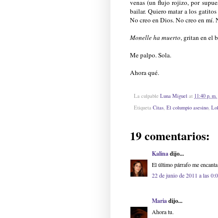
venas (un flujo rojizo, por supu
bailar. Quiero matar a los gatitos
No creo en Dios. No creo en mí. N
Monelle ha muerto
, gritan en el 
Me palpo. Sola.
Ahora qué.
La culpable
Luna Miguel
at
11:40 p. m.
Etiqueta
Citas
,
El columpio asesino
,
Lol
19 comentarios:
Kalina
dijo...
El último párrafo me encanta
22 de junio de 2011 a las 0:
Maria
dijo...
Ahora tu.