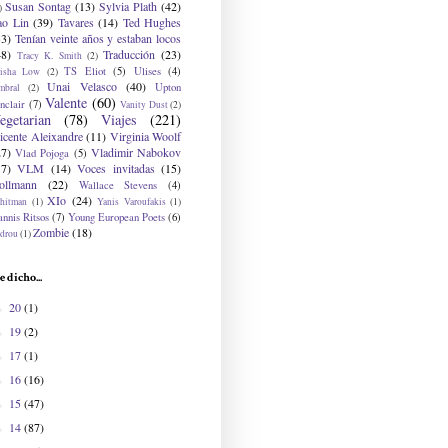
Susan Sontag
(13)
Sylvia Plath
(42)
)
ao Lin
(39)
Tavares
(14)
Ted Hughes
33)
Tenían veinte años y estaban locos
48)
Traducción
(23)
Tracy K. Smith
(2)
TS Eliot
(5)
Ulises
(4)
risha Low
(2)
Unai Velasco
(40)
Upton
mbral
(2)
Valente
(60)
nclair
(7)
Vanity Dust
(2)
egetarian
(78)
Viajes
(221)
icente Aleixandre
(11)
Virginia Woolf
27)
Vladimir Nabokov
Vlad Pojoga
(5)
17)
VLM
(14)
Voces invitadas
(15)
ollmann
(22)
Wallace Stevens
(4)
XIo
(24)
hitman
(1)
Yanis Varoufakis
(1)
nnis Ritsos
(7)
Young European Poets
(6)
Zombie
(18)
drou
(1)
e dicho...
20
(1)
►
19
(2)
►
17
(1)
►
16
(16)
►
15
(47)
►
14
(87)
►