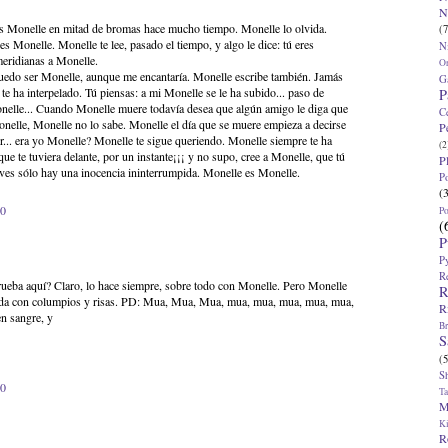
N
 es Monelle en mitad de bromas hace mucho tiempo. Monelle lo olvida.
(7
es Monelle. Monelle te lee, pasado el tiempo, y algo le dice: tú eres
N
meridianas a Monelle.
O
puedo ser Monelle, aunque me encantaría. Monelle escribe también. Jamás
G
i te ha interpelado. Tú piensas: a mi Monelle se le ha subido... paso de
P
elle... Cuando Monelle muere todavía desea que algún amigo le diga que
C
nelle, Monelle no lo sabe. Monelle el día que se muere empieza a decirse
P
r... era yo Monelle? Monelle te sigue queriendo. Monelle siempre te ha
(2
e te tuviera delante, por un instante¡¡¡ y no supo, cree a Monelle, que tú
P
 ves sólo hay una inocencia ininterrumpida. Monelle es Monelle.
P
(
00
P
(
P
P
R
prueba aquí? Claro, lo hace siempre, sobre todo con Monelle. Pero Monelle
R
stida con columpios y risas. PD: Mua, Mua, Mua, mua, mua, mua, mua, mua,
R
n sangre, y
Br
S
(5
S
40
T
M
K
R