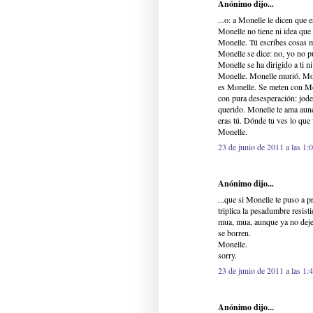
Anónimo dijo...
...o: a Monelle le dicen que
Monelle no tiene ni idea que 
Monelle. Tú escribes cosas 
Monelle se dice: no, yo no 
Monelle se ha dirigido a ti n
Monelle. Monelle murió. Mon
es Monelle. Se meten con Mo
con pura desesperación: jode
querido. Monelle te ama aunqu
eras tú. Dónde tu ves lo que
Monelle.
23 de junio de 2011 a las 1:
Anónimo dijo...
...que si Monelle te puso a 
triplica la pesadumbre resi
mua, mua, aunque ya no deje
se borren.
Monelle.
sorry.
23 de junio de 2011 a las 1:
Anónimo dijo...