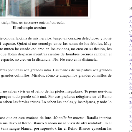
H
8
A
 chiquitita, no taconees más mi corazón.
A
El columpio asesino
(
W
e corona la cima de mis nervios: tengo un corazón defectuoso y no sé
A
 si espanto. Quizá si me comulgo entre las ramas de los árboles. Muy
A
ue nunca he estado -no creo en los aviones, no creo en su ficción, los
S
 que flotan despacio mientras cientos de hombres oscuros cambian el
C
 espacio, no creo en la distancia-. No. No creo en la distancia.
M
A
A
ombras pequeñas son grandes ratas. Las manos de tus padres son grandes
A
grandes colmillos. Míralos, cómo te atrapan los grandes colmillos de
Ap
H
f
: no sabes vivir en el reino de las pieles irregulares. Te pone nerviosa
(
 porque todo puede salir mal. Por eso prefieres refugiarte en el Reino
Pr
saben las farolas tristes. Lo saben las anclas, y los pájaros, y todo lo
B
B
B
B
mosa que en esta mañana de luto.
Monelle ha muerto
. Batalla interior.
V
a me llevó al Reino Blanco y ahora no sé vivir de otra realidad! En el
B
 (una sangre blanca, por supuesto). En el Reino Blanco eyaculan las
(