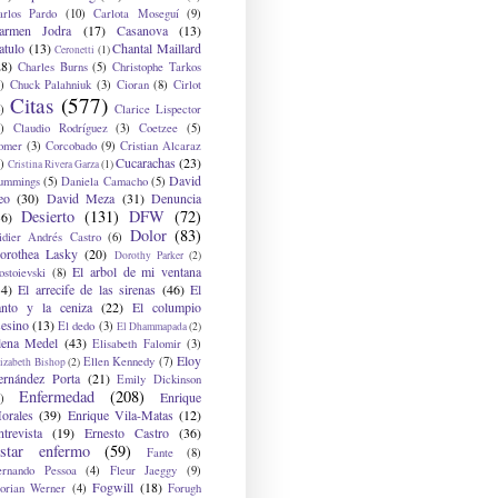
arlos Pardo
(10)
Carlota Moseguí
(9)
armen Jodra
(17)
Casanova
(13)
atulo
(13)
Chantal Maillard
Ceronetti
(1)
28)
Charles Burns
(5)
Christophe Tarkos
)
Chuck Palahniuk
(3)
Cioran
(8)
Cirlot
Citas
(577)
)
Clarice Lispector
)
Claudio Rodríguez
(3)
Coetzee
(5)
omer
(3)
Corcobado
(9)
Cristian Alcaraz
Cucarachas
(23)
)
Cristina Rivera Garza
(1)
David
ummings
(5)
Daniela Camacho
(5)
eo
(30)
David Meza
(31)
Denuncia
Desierto
(131)
DFW
(72)
36)
Dolor
(83)
idier Andrés Castro
(6)
orothea Lasky
(20)
Dorothy Parker
(2)
El arbol de mi ventana
ostoievski
(8)
34)
El arrecife de las sirenas
(46)
El
anto y la ceniza
(22)
El columpio
sesino
(13)
El dedo
(3)
El Dhammapada
(2)
lena Medel
(43)
Elisabeth Falomir
(3)
Eloy
Ellen Kennedy
(7)
izabeth Bishop
(2)
ernández Porta
(21)
Emily Dickinson
Enfermedad
(208)
Enrique
)
orales
(39)
Enrique Vila-Matas
(12)
ntrevista
(19)
Ernesto Castro
(36)
star enfermo
(59)
Fante
(8)
ernando Pessoa
(4)
Fleur Jaeggy
(9)
Fogwill
(18)
lorian Werner
(4)
Forugh