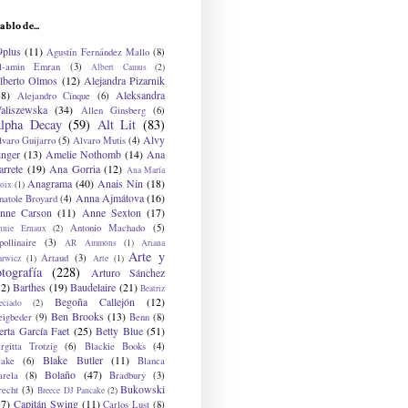
ablo de...
9plus
(11)
Agustín Fernández Mallo
(8)
l-amin Emran
(3)
Albert Camus
(2)
lberto Olmos
(12)
Alejandra Pizarnik
38)
Aleksandra
Alejandro Cinque
(6)
aliszewska
(34)
Allen Ginsberg
(6)
lpha Decay
(59)
Alt Lit
(83)
Alvy
lvaro Guijarro
(5)
Alvaro Mutis
(4)
inger
(13)
Amelie Nothomb
(14)
Ana
arrete
(19)
Ana Gorria
(12)
Ana María
Anagrama
(40)
Anais Nin
(18)
oix
(1)
Anna Ajmátova
(16)
natole Broyard
(4)
nne Carson
(11)
Anne Sexton
(17)
Antonio Machado
(5)
nnie Ernaux
(2)
ollinaire
(3)
AR Ammons
(1)
Ariana
Arte y
Artaud
(3)
arwicz
(1)
Arte
(1)
otografía
(228)
Arturo Sánchez
12)
Barthes
(19)
Baudelaire
(21)
Beatriz
Begoña Callejón
(12)
eciado
(2)
Ben Brooks
(13)
eigbeder
(9)
Benn
(8)
erta García Faet
(25)
Betty Blue
(51)
irgitta Trotzig
(6)
Blackie Books
(4)
Blake Butler
(11)
lake
(6)
Blanca
Bolaño
(47)
arela
(8)
Bradbury
(3)
Bukowski
recht
(3)
Breece DJ Pancake
(2)
37)
Capitán Swing
(11)
Carlos Lust
(8)