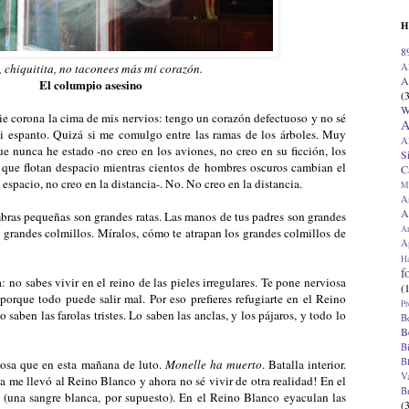
H
8
A
 chiquitita, no taconees más mi corazón.
A
El columpio asesino
(
W
e corona la cima de mis nervios: tengo un corazón defectuoso y no sé
A
 si espanto. Quizá si me comulgo entre las ramas de los árboles. Muy
A
ue nunca he estado -no creo en los aviones, no creo en su ficción, los
S
 que flotan despacio mientras cientos de hombres oscuros cambian el
C
 espacio, no creo en la distancia-. No. No creo en la distancia.
M
A
A
ombras pequeñas son grandes ratas. Las manos de tus padres son grandes
A
grandes colmillos. Míralos, cómo te atrapan los grandes colmillos de
Ap
H
f
: no sabes vivir en el reino de las pieles irregulares. Te pone nerviosa
(
 porque todo puede salir mal. Por eso prefieres refugiarte en el Reino
Pr
saben las farolas tristes. Lo saben las anclas, y los pájaros, y todo lo
B
B
B
B
mosa que en esta mañana de luto.
Monelle ha muerto
. Batalla interior.
V
a me llevó al Reino Blanco y ahora no sé vivir de otra realidad! En el
B
 (una sangre blanca, por supuesto). En el Reino Blanco eyaculan las
(