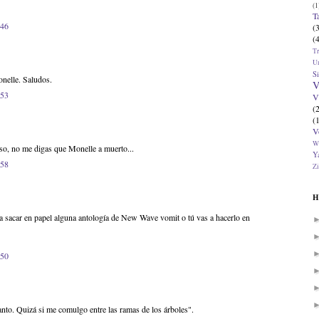
(1
T
:46
(
(
T
U
Si
onelle. Saludos.
V
:53
V
(
(
V
W
so, no me digas que Monelle a muerto...
Ya
:58
Zi
H
a sacar en papel alguna antología de New Wave vomit o tú vas a hacerlo en
:50
anto. Quizá si me comulgo entre las ramas de los árboles".