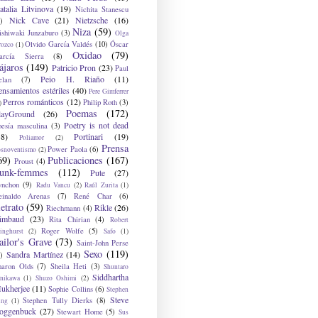
atalia Litvinova
(19)
Nichita Stanescu
Nick Cave
(21)
Nietzsche
(16)
)
Niza
(59)
ishiwaki Junzaburo
(3)
Olga
Olvido García Valdés
(10)
Óscar
rozco
(1)
Oxidao
(79)
arcía Sierra
(8)
ájaros
(149)
Patricio Pron
(23)
Paul
Peio H. Riaño
(11)
elan
(7)
ensamientos estériles
(40)
Pere Gimferrer
Perros románticos
(12)
Philip Roth
(3)
)
Poemas
(172)
layGround
(26)
Poetry is not dead
oesía masculina
(3)
38)
Portinari
(19)
Poliamor
(2)
Prensa
Power Paola
(6)
osnoventismo
(2)
69)
Publicaciones
(167)
Proust
(4)
unk-femmes
(112)
Pute
(27)
ynchon
(9)
Radu Vancu
(2)
Raúl Zurita
(1)
einaldo Arenas
(7)
René Char
(6)
etrato
(59)
Rikle
(26)
Riechmann
(4)
imbaud
(23)
Rita Chirian
(4)
Robert
Roger Wolfe
(5)
inghurst
(2)
Safo
(1)
ailor's Grave
(73)
Saint-John Perse
Sexo
(119)
Sandra Martínez
(14)
)
haron Olds
(7)
Sheila Heti
(3)
Shuntaro
Siddhartha
anikawa
(1)
Shuzo Oshimi
(2)
ukherjee
(11)
Sophie Collins
(6)
Stephen
Steve
Stephen Tully Dierks
(8)
ing
(1)
oggenbuck
(27)
Stewart Home
(5)
Sus