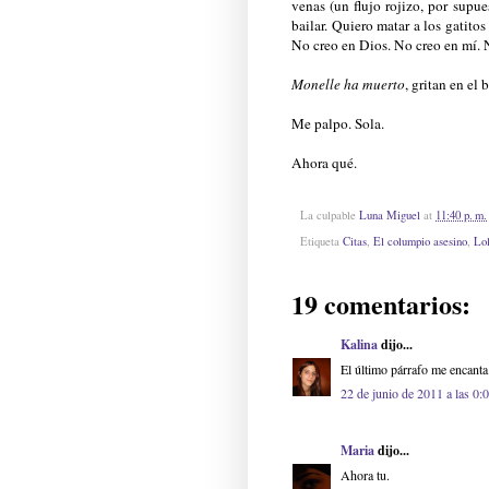
venas (un flujo rojizo, por supu
bailar. Quiero matar a los gatitos
No creo en Dios. No creo en mí. N
Monelle ha muerto
, gritan en el 
Me palpo. Sola.
Ahora qué.
La culpable
Luna Miguel
at
11:40 p. m.
Etiqueta
Citas
,
El columpio asesino
,
Lol
19 comentarios:
Kalina
dijo...
El último párrafo me encanta
22 de junio de 2011 a las 0:
Maria
dijo...
Ahora tu.