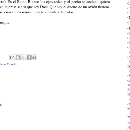
esto). En el Reino Blanco los ojos arden y el pecho se acelera: quiero
C
 callejeros: sentir que soy Dios. Que soy el dueño de un avión ficticio.
C
o creo en los reinos ni en los cuentos de hadas.
C
(
bosque.
(6
(4
(6
C
(9
C
L
(
D
ita o Monelle
D
D
(
c
a
E
El
.
F
(5
08
M
E
E
F
F