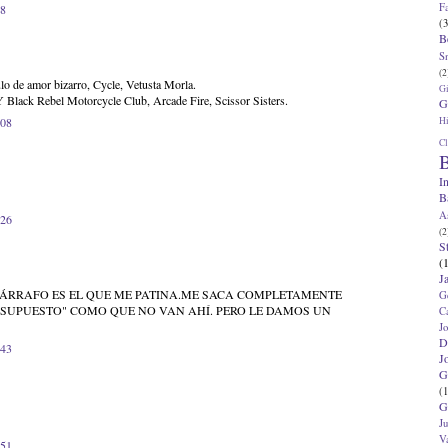
F
38
(3
B
S
(2
lo de amor bizarro, Cycle, Vetusta Morla.
G
 Black Rebel Motorcycle Club, Arcade Fire, Scissor Sisters.
G
Hi
:08
Cl
B
I
B
A
:26
(2
S
(
J
 PÁRRAFO ES EL QUE ME PATINA.ME SACA COMPLETAMENTE
G
R SUPUESTO" COMO QUE NO VAN AHÍ. PERO LE DAMOS UN
C
J
D
:43
J
G
(1
G
J
V
:51