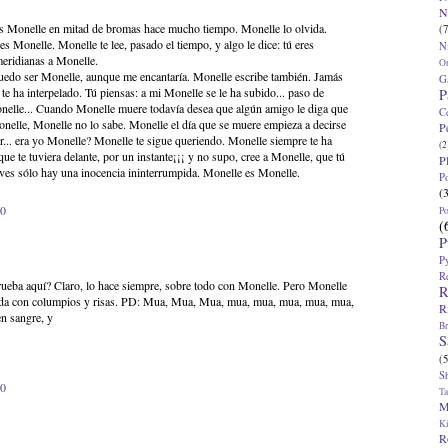
N
 es Monelle en mitad de bromas hace mucho tiempo. Monelle lo olvida.
(7
es Monelle. Monelle te lee, pasado el tiempo, y algo le dice: tú eres
N
meridianas a Monelle.
O
puedo ser Monelle, aunque me encantaría. Monelle escribe también. Jamás
G
i te ha interpelado. Tú piensas: a mi Monelle se le ha subido... paso de
P
elle... Cuando Monelle muere todavía desea que algún amigo le diga que
C
nelle, Monelle no lo sabe. Monelle el día que se muere empieza a decirse
P
r... era yo Monelle? Monelle te sigue queriendo. Monelle siempre te ha
(2
e te tuviera delante, por un instante¡¡¡ y no supo, cree a Monelle, que tú
P
 ves sólo hay una inocencia ininterrumpida. Monelle es Monelle.
P
(
00
P
(
P
P
R
prueba aquí? Claro, lo hace siempre, sobre todo con Monelle. Pero Monelle
R
stida con columpios y risas. PD: Mua, Mua, Mua, mua, mua, mua, mua, mua,
R
n sangre, y
Br
S
(5
S
40
T
M
K
R