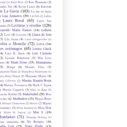
Ken Baumann
(3)
caraz
(1)
Karin Boye
(2)
endra Yee
(8)
Kevin Castro
(6)
Kureishi
La Gavia
(103)
0)
La luz no basta
Laia Arqueros
(29)
)
Lal Ded
(1)
Larkin
Laura Rosal
(63)
Laura San
)
Lecturas y reseñas
(126)
omán
(3)
eopoldo María Panero
(14)
Lethem
12)
Lhasa de Sela
Levé
(6)
Levrero
(4)
17)
Lila Azam
(4)
Lirios enloquecidos
(1)
olita o Monelle
(72)
Lorca
(34)
os estómagos
(65)
Louise Gluck
14)
Luis Cernuda
Lucy K. Shaw
(8)
12)
Lysiane Rakotoson
(5)
Mai Love
Maite Dono
(35)
Mamajuana
hoto
(4)
15)
Manga
(6)
Manuel Vilas
(5)
rguerite Duras
(2)
María Rosa Maldonado
(1)
Marianne Moore
(4)
ria-Mercè Marçal
(2)
Marina Ramón-Borja
arie Calloway
(2)
14)
Marina Tsvetaieva
(6)
Mark C Taylor
)
Martín Caparrós
(3)
Mary Jo Bang
(2)
Maternidad
(29)
ascha Kaléko
(3)
Max
Meditation
(15)
lecher
(6)
Megan Boyle
)
Miguel
Melanie Thernstrom
(2)
México
(2)
ernández
(3)
Mina Milk
Milan Kundera
(1)
Mm S
(19)
)
Mithu M. Sanyal
(1)
ondadori
(71)
Monique Witting
(1)
usa ammalata
(6)
My Birthday
(10)
adia Leal
(15)
Naira Perdu
(13)