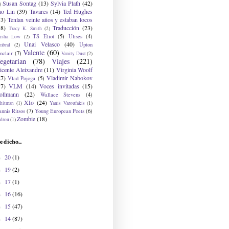
Susan Sontag
(13)
Sylvia Plath
(42)
)
ao Lin
(39)
Tavares
(14)
Ted Hughes
33)
Tenían veinte años y estaban locos
48)
Traducción
(23)
Tracy K. Smith
(2)
TS Eliot
(5)
Ulises
(4)
risha Low
(2)
Unai Velasco
(40)
Upton
mbral
(2)
Valente
(60)
nclair
(7)
Vanity Dust
(2)
egetarian
(78)
Viajes
(221)
icente Aleixandre
(11)
Virginia Woolf
27)
Vladimir Nabokov
Vlad Pojoga
(5)
17)
VLM
(14)
Voces invitadas
(15)
ollmann
(22)
Wallace Stevens
(4)
XIo
(24)
hitman
(1)
Yanis Varoufakis
(1)
nnis Ritsos
(7)
Young European Poets
(6)
Zombie
(18)
drou
(1)
e dicho...
20
(1)
►
19
(2)
►
17
(1)
►
16
(16)
►
15
(47)
►
14
(87)
►