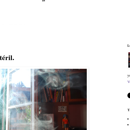
L
éril.
y
V
T