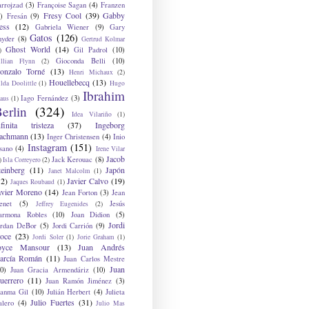
arrojzad
(3)
Françoise Sagan
(4)
Franzen
Fresy Cool
(39)
Gabby
)
Fresán
(9)
ess
(12)
Gabriela Wiener
(9)
Gary
Gatos
(126)
nyder
(8)
Gertrud Kolmar
Ghost World
(14)
Gil Padrol
(10)
)
Gioconda Belli
(10)
illian Flynn
(2)
onzalo Torné
(13)
Henri Michaux
(2)
Houellebecq
(13)
lda Doolittle
(1)
Hugo
Ibrahim
Iago Fernández
(3)
aus
(1)
erlin
(324)
Idea Vilariño
(1)
nfinita tristeza
(37)
Ingeborg
achmann
(13)
Inger Christensen
(4)
Inio
Instagram
(151)
sano
(4)
Irene Vilar
Jacob
Jack Kerouac
(8)
)
Isla Correyero
(2)
teinberg
(11)
Japón
Janet Malcolm
(1)
12)
Javier Calvo
(19)
Jaques Roubaud
(1)
avier Moreno
(14)
Jean Forton
(3)
Jean
enet
(5)
Jesús
Jeffrey Eugenides
(2)
armona Robles
(10)
Joan Didion
(5)
Jordi
ordan DeBor
(5)
Jordi Carrión
(9)
oce
(23)
Jordi Soler
(1)
Jorie Graham
(1)
oyce Mansour
(13)
Juan Andrés
arcía Román
(11)
Juan Carlos Mestre
Juan
0)
Juan Gracia Armendáriz
(10)
uerrero
(11)
Juan Ramón Jiménez
(3)
uanma Gil
(10)
Julián Herbert
(4)
Julieta
Julio Fuertes
(31)
alero
(4)
Julio Mas