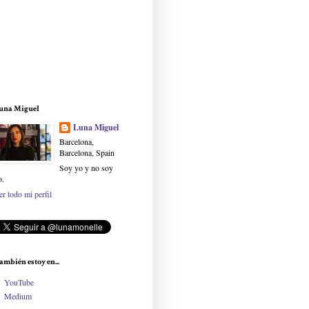
una Miguel
Luna Miguel
Barcelona,
Barcelona, Spain
Soy yo y no soy
o.
er todo mi perfil
ambién estoy en...
YouTube
Medium