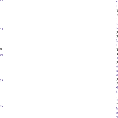
Al
K
(1
(8
(1
R
L
:51
(
(
L
L
om
(
(
:04
P
(
Ma
Ma
M
(
:38
(3
M
B
(6
H
(6
:49
M
M
N