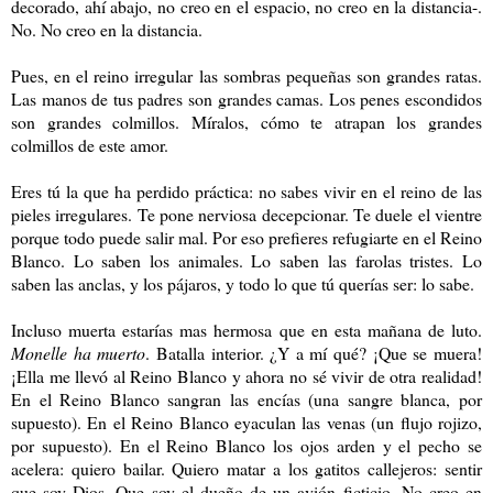
decorado, ahí abajo, no creo en el espacio, no creo en la distancia-.
No. No creo en la distancia.
Pues, en el reino irregular las sombras pequeñas son grandes ratas.
Las manos de tus padres son grandes camas. Los penes escondidos
son grandes colmillos. Míralos, cómo te atrapan los grandes
colmillos de este amor.
Eres tú la que ha perdido práctica: no sabes vivir en el reino de las
pieles irregulares. Te pone nerviosa decepcionar. Te duele el vientre
porque todo puede salir mal. Por eso prefieres refugiarte en el Reino
Blanco. Lo saben los animales. Lo saben las farolas tristes. Lo
saben las anclas, y los pájaros, y todo lo que tú querías ser: lo sabe.
Incluso muerta estarías mas hermosa que en esta mañana de luto.
Monelle ha muerto
. Batalla interior. ¿Y a mí qué? ¡Que se muera!
¡Ella me llevó al Reino Blanco y ahora no sé vivir de otra realidad!
En el Reino Blanco sangran las encías (una sangre blanca, por
supuesto). En el Reino Blanco eyaculan las venas (un flujo rojizo,
por supuesto). En el Reino Blanco los ojos arden y el pecho se
acelera: quiero bailar. Quiero matar a los gatitos callejeros: sentir
que soy Dios. Que soy el dueño de un avión ficticio. No creo en