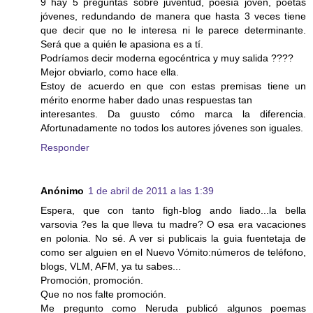
9 hay 5 preguntas sobre juventud, poesía joven, poetas
jóvenes, redundando de manera que hasta 3 veces tiene
que decir que no le interesa ni le parece determinante.
Será que a quién le apasiona es a tí.
Podríamos decir moderna egocéntrica y muy salida ????
Mejor obviarlo, como hace ella.
Estoy de acuerdo en que con estas premisas tiene un
mérito enorme haber dado unas respuestas tan
interesantes. Da guusto cómo marca la diferencia.
Afortunadamente no todos los autores jóvenes son iguales.
Responder
Anónimo
1 de abril de 2011 a las 1:39
Espera, que con tanto figh-blog ando liado...la bella
varsovia ?es la que lleva tu madre? O esa era vacaciones
en polonia. No sé. A ver si publicais la guia fuentetaja de
como ser alguien en el Nuevo Vómito:números de teléfono,
blogs, VLM, AFM, ya tu sabes...
Promoción, promoción.
Que no nos falte promoción.
Me pregunto como Neruda publicó algunos poemas