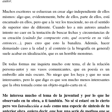
autor
.
Muchos escritores se esfuerzan en crear algo independiente de ellos
mismos: algo que, evidentemente, bebe de ellos, parte de ellos, está
encarnado en ellos, pero que a la vez los trasciende, no en el sentido
de superior sino de diferente. Cuando leo a mis autores amados
intento no caer en la tentación de buscar fechas y circunstancias de
su creación
(cuándo fue compuesto esto, qué ocurría en su vida
entonces…),
pues creo que esto la banaliza. Además, hacer
demasiado caso a la edad y al contexto (a la biografía en general)
suele acabar en idealización, que es un horrible monstruo.
De todas formas me inquieta mucho este tema, el de la relación
persona-autor y sus vasos comunicantes, que en poesía es un
embrollo aún más oscuro. No niego que los haya y que no sean
interesantes, pero lo que digo es que son mucho menos interesantes
que la obra tomada como un objeto-regalo-carta en sí.
Me interesa mucho el tema de la juventud y por lo que he
observado en tu obra, a ti también. No sé si estaré en lo cierto
pero veo
como una especie de síntesis de tu
Introducción a todo
anterior obra, quiero decir, que hay una serie de motivos que se