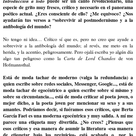
puede ser un canto revolucionario, una
Introducción a todo
especie de grito muy fresco, crítico y necesario en el panorama
poético actual. ¿Eres consciente de ello? ¿Me equivoco? ¿Nos
ayudarán tus versos a “sobrevivir al postmodernismo y a la
anfibología del mundo?
No tengo ni idea… Crítico sí que es, pero no creo que ayude a
sobrevivir a la anfibología del mundo; al revés, me meto en la
herida, y la acentúo, peligrosamente. Pero ojalá escriba yo algún día
algo tan peligroso como la
Carta de Lord Chandos
de von
Hofmannsthal.
Está de moda tachar de moderno (valga la redundancia) a
quien escribe sobre redes sociales, Messenger, Google..., está de
moda tachar de egocéntrico a quien escribe sobre sí mismo y
sobre su circunstancia..., está de moda criticar al poeta joven, o
mejor dicho, a la poeta joven por mencionar su sexo y a sus
amantes. Podríamos decir, si fuéramos esos críticos, que Berta
García Faet es una moderna egocéntrica y muy salida. A mí me
parece una etiqueta muy divertida. ¿No crees? ¿Piensas que
esos críticos y esa manera de asumir la literatura -esa manera
de etiquetar bajo los prejuicios- está acabada o, por lo