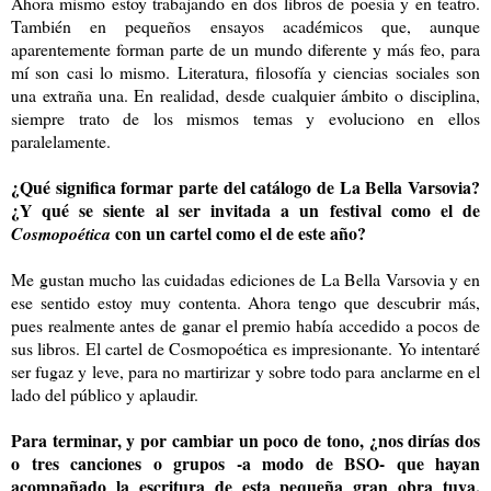
Ahora mismo estoy trabajando en dos libros de poesía y en teatro.
También en pequeños ensayos académicos que, aunque
aparentemente forman parte de un mundo diferente y más feo, para
mí son casi lo mismo. Literatura, filosofía y ciencias sociales son
una extraña una. En realidad, desde cualquier ámbito o disciplina,
siempre trato de los mismos temas y evoluciono en ellos
paralelamente.
¿Qué significa formar parte del catálogo de La Bella Varsovia?
¿Y qué se siente al ser invitada a un festival como el de
con un cartel como el de este año?
Cosmopoética
Me gustan mucho las cuidadas ediciones de La Bella Varsovia y en
ese sentido estoy muy contenta. Ahora tengo que descubrir más,
pues realmente antes de ganar el premio había accedido a pocos de
sus libros. El cartel de Cosmopoética es impresionante. Yo intentaré
ser fugaz y leve, para no martirizar y sobre todo para anclarme en el
lado del público y aplaudir.
Para terminar, y por cambiar un poco de tono, ¿nos dirías dos
o tres canciones o grupos -a modo de BSO- que hayan
acompañado la escritura de esta pequeña gran obra tuya,