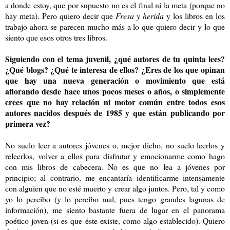
a donde estoy, que por supuesto no es el final ni la meta (porque no
hay meta). Pero quiero decir que
Fresa y herida
y los libros en los
trabajo ahora se parecen mucho más a lo que quiero decir y lo que
siento que esos otros tres libros.
Siguiendo con el tema juvenil, ¿qué autores de tu quinta lees?
¿Qué blogs? ¿Qué te interesa de ellos? ¿Eres de los que opinan
que hay una nueva generación o movimiento que está
aflorando desde hace unos pocos meses o años, o simplemente
crees que no hay relación ni motor común entre todos esos
autores nacidos después de 1985 y que están publicando por
primera vez?
No suelo leer a autores jóvenes o, mejor dicho, no suelo leerlos y
releerlos, volver a ellos para disfrutar y emocionarme como hago
con mis libros de cabecera. No es que no lea a jóvenes por
principio; al contrario, me encantaría identificarme intensamente
con alguien que no esté muerto y crear algo juntos. Pero, tal y como
yo lo percibo (y lo percibo mal, pues tengo grandes lagunas de
información), me siento bastante fuera de lugar en el panorama
poético joven (si es que éste existe, como algo establecido). Quiero