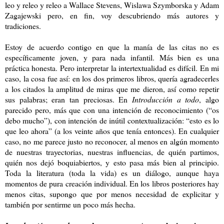
leo y releo y releo a Wallace Stevens, Wislawa Szymborska y Adam
Zagajewski pero, en fin, voy descubriendo más autores y
tradiciones.
Estoy de acuerdo contigo en que la manía de las citas no es
específicamente joven, y para nada infantil. Más bien es una
práctica honesta. Pero interpretar la intertextualidad es difícil. En mi
caso, la cosa fue así: en los dos primeros libros, quería agradecerles
a los citados la amplitud de miras que me dieron, así como repetir
sus palabras; eran tan preciosas. En
Introducción a todo
, algo
parecido pero, más que con una intención de reconocimiento (“os
debo mucho”), con intención de inútil contextualización: “esto es lo
que leo ahora” (a los veinte años que tenía entonces). En cualquier
caso, no me parece justo no reconocer, al menos en algún momento
de nuestras trayectorias, nuestras influencias, de quién partimos,
quién nos dejó boquiabiertos, y esto pasa más bien al principio.
Toda la literatura (toda la vida) es un diálogo, aunque haya
momentos de pura creación individual. En los libros posteriores hay
menos citas, supongo que por menos necesidad de explicitar y
también por sentirme un poco más hecha.