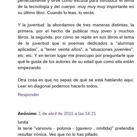
perfectamente y sirve como excusa para introducir el tema
de la tecnología y del cuerpo: muy muy muy importante en
su último libro. Cuando lo leas, lo verás.
Y la juventud: la abordamos de tres maneras distintas, la
primera, por el hecho de publicar muy joven y muchos
libros, la segunda, por cómo se repite en sus libros el tema
de la juventud que si poemas dedicados a "alumnas
aplicadas", a "tener veinte años", a "situaciones juveniles",
etc, etc. Y en tercer lugar me preocupo por preguntarle que
qué le gusta de los autores de su edad que como ella están
empezando.
Otra cosa es que no sepas de qué se está hablando aquí.
Leer en diagonal podemos hacerlo todos.
Responder
Anónimo
1 de abril de 2011 a las 14:21
lunita
la serie "varsovia - polonia - (gaviero , omitida)" pretendía
resultar irónica. Veo que no lo has pillado.