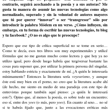
contrario, seguirá acechando a la poesía y a sus autoras? Me
gusta tu manera de asumir las nuevas tecnologías como algo
normalizado, superado y sin la voluntad de autores mayores
que tú por querer “innovar” o ser “transgresor” sólo por
introducir la palabra Módem en un verso. ¿Cómo influyen, sin
embargo, en tu forma de escribir las nuevas tecnologías, tu blog
y tu facebook? ¿O no es algo que te preocupe?
Espero que ese tipo de crítica superficial no se tome en serio…
Como te decía, esos tres libros son muy experimentales y utilicé
fórmulas que no me gustan mucho como lectora y que hoy ya no
utilizo igual, pero desde luego habría que tergiversar bastante las
cosas para suponer que, por utilizar la primera persona del singular,
estoy hablando estricta y exactamente de mí. ¿A quién le interesaría
mínimamente? Entonces la literatura sería
voyeurismo
, y aunque
éste está muy bien en el porno, no creo que la literatura acabe ahí
(de hecho, me siento en medio de una paradoja con este tipo de
entrevistas porque también aquí pienso: ¿a quién le interesará
esto?). Opino que, al menos la poesía, es sobre todo un encuentro;
eso sí, entre dos
yoes
(o más, pero
yoes
). En cuanto al sexo… no sé
si te habrás fijado que, junto a las evocaciones eróticas más