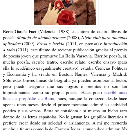
Berta García Faet (Valencia, 1988) es autora de cuatro libros de
poesía:
Manojo de abominaciones
(2008),
Night club para alumnas
aplicadas
(2009),
Fresa y herida
(2011, en prensa) e
Introducción
a todo
(2011), este último de reciente publicación gracias al premio
de poesía joven que promueve La Bella Varsovia. Escribe poesía, sí,
mucha poesía, escribe teatro, escribe relato, escribe ensayo (para
ella lo académico es igualmente creativo), estudia Ciencias Políticas
y Economía y ha vivido en Boston, Nantes, Valencia y Madrid.
Sólo estas breves líneas de biografía ya pueden asombrar al lector,
pero puedo asegurar que sus logros o premios no son tan
impresionantes como su propia poesía. Hace poco
escribí unas
líneas a propósito de Berta
, pues, aunque la conozco desde hace
apenas unos meses desde el primer momento admiré su actividad
poética y sus versos. Berta se considera a sí misma un bicho raro
dentro de las letras españolas. No le gustan los grupillos literarios y
prefiere crear desde su soledad o aislamiento. A mí me recuerda
mucho a figuras como la de Carmen Jodra, a quien dice admirar. No