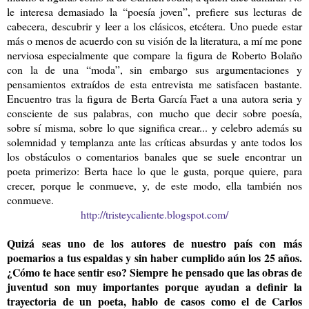
le interesa demasiado la “poesía joven”, prefiere sus lecturas de
cabecera, descubrir y leer a los clásicos, etcétera. Uno puede estar
más o menos de acuerdo con su visión de la literatura, a mí me pone
nerviosa especialmente que compare la figura de Roberto Bolaño
con la de una “moda”, sin embargo sus argumentaciones y
pensamientos extraídos de esta entrevista me satisfacen bastante.
Encuentro tras la figura de Berta García Faet a una autora seria y
consciente de sus palabras, con mucho que decir sobre poesía,
sobre sí misma, sobre lo que significa crear... y celebro además su
solemnidad y templanza ante las críticas absurdas y ante todos los
los obstáculos o comentarios banales que se suele encontrar un
poeta primerizo: Berta hace lo que le gusta, porque quiere, para
crecer, porque le conmueve, y, de este modo, ella también nos
conmueve.
http://tristeycaliente.blogspot.com/
Quizá seas uno de los autores de nuestro país con más
poemarios a tus espaldas y sin haber cumplido aún los 25 años.
¿Cómo te hace sentir eso? Siempre he pensado que las obras de
juventud son muy importantes porque ayudan a definir la
trayectoria de un poeta, hablo de casos como el de Carlos