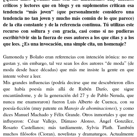
críticos y lectores que en blogs y en suplementos critican esa
tendencia “más joven” (que personalmente considero una
tendencia no tan joven y mucho más común de lo que parece)
de la cita constante y de la referencia continua. Tú utilizas este
recurso con soltura y con gracia, casi como si no pudieras
escribir/vivir sin la fuerza de esos autores a los que citas y a los
que lees. ¿Es una invocación, una simple cita, un homenaje?
Gamoneda y Bolaño eran referencias con intención irónica: no me
gustan y, sin embargo, tal vez sean los dos autores “de moda” (de
moda desde hace décadas) que más me insiste la gente en que
intente volver a leer.
Mis grandes influencias (podría decirse que me descubrieron ellos
que había poesía más allá de Rubén Darío, que sigue
encantándome, y de la generación del 27 y de Pablo Neruda, que
nunca me enamoraron) fueron Luis Alberto de Cuenca, con su
poesía-ficción (muy patente en
Manojo de abominaciones
), y como
dices Manuel Machado y Félix Grande. Otros inmortales y que me
influyeron: César Vallejo, Dámaso Alonso, Ángel González,
Rosario Castellanos; más tardíamente, Sylvia Plath. También
muchos filósofos (Cioran), novelistas y dramaturgos. Actualmente