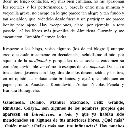
decir, no tengo contactos, soy más bien ermitaña, no me apasionan
los recitales y los performances, y basculo entre niña mimosa y
viejecilla grave; no encajo en lo que parece tan alegre y tan fluido y
tan sociable y que, viéndolo desde fuera y sin participar, me parece
bonito pero ajeno. Hay excepciones, claro: por ejemplo, a toro
pasado, leí los libros más juveniles de Almudena Guzmán y me
encantaron. También Carmen Jodra.
Respecto a los blogs, visito algunos (los de mi blogroll) aunque
creo que están tristemente en decadencia, incluidísimo el mío, por
aquello de la
ineditidad
y porque las redes sociales carcomen su
corazón; envidiable ver cómo tú escapas de ese
impasse
. Destaco a
tres autores jóvenes con blog, dos de ellos desconocidos y los tres,
en mi opinión, absolutamente brillantes, y ojalá que publiquen en
papel pronto: Anastasia Kontratevidi, Adrián Nicolás Penela y
Bárbara Butragueño.
Gamoneda, Bolaño, Manuel Machado, Félix Grande,
Rimbaud, Celaya... son algunos de los nombres propios que
aparecen en
y que ya habían sido
Introducción a todo
mencionados en algunos de tus anteriores libros. ¿Qué más?
¿Quién más? ¿Cuáles más son tus influencias? Hay muchos