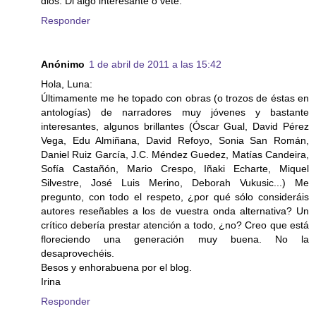
dios. Di algo interesante o vete.
Responder
Anónimo
1 de abril de 2011 a las 15:42
Hola, Luna:
Últimamente me he topado con obras (o trozos de éstas en
antologías) de narradores muy jóvenes y bastante
interesantes, algunos brillantes (Óscar Gual, David Pérez
Vega, Edu Almiñana, David Refoyo, Sonia San Román,
Daniel Ruiz García, J.C. Méndez Guedez, Matías Candeira,
Sofía Castañón, Mario Crespo, Iñaki Echarte, Miquel
Silvestre, José Luis Merino, Deborah Vukusic...) Me
pregunto, con todo el respeto, ¿por qué sólo consideráis
autores reseñables a los de vuestra onda alternativa? Un
crítico debería prestar atención a todo, ¿no? Creo que está
floreciendo una generación muy buena. No la
desaprovechéis.
Besos y enhorabuena por el blog.
Irina
Responder