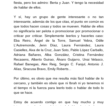
fiesta, pero los admiro: Berta y Juan. Y tengo la necesidad
de hablar de ellos.
Y sí, hay un grupo de gente interesante o no tan
interesante, además de los que citas, el punto en común es
que todos hacen cosas y todos se mueven. Hablar de ellos
no significaría ser pelota o promocionar por promocionar o
criticar por criticar. Simplemente leerlos y hacerles caso:
Eba Reiro, Ángel de la Torre, Samuel Yebra, Odile
L'Autremonde, Jenn Díaz, Laura Fernández, Laura
Casielles, Aixa de la Cruz, Juan Soto, Pablo López Carballo,
Adriana Bañares, Alba González, Cristina Fernández
Recasens, Alberto Guirao, Álvaro Guijarro, Unai Velasco,
Rafael Banegas, Alex Reig, Sergio C. Fanjul, Antonio J.
Alías, Siracusa Bravo, Emily Roberts...
Por último, es obvio que me resulta más fácil hablar de lo
cercano, y también es obvio que ni Ibrah ni yo tenemos ni
el tiempo ni la fuerza para leerlo todo o hablar de todo lo
que se hace.
Estoy de acuerdo contigo en que hay mucho y muy