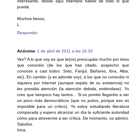
interesante, desde aquí intentaré hablar de todo lo que
pueda.
Muchos besos,
L
Responder
Anónimo
1 de abril de 2011 a las 16:33
Ves? A lo que voy es que te(os) preocupáis mucho por ésos
que conocéis (de los que has citado, sospecho que
conoces a casi todos: Soto, Fanjul, Bañares, Ibra, Alba,
etc). En cambio (y es adonde voy), a los que no conocéis ni
siquiera por internet (aunque sepáis de su existencia) no
les prestáis atención (la atención debida, entiéndase). Yo
creo que tampoco hay tantos... Si os ponéis llegaréis a ser
un poco más democráticos (que no justos, porque eso es
imposible para un crítico). Yo estoy estudiando literatura
comparada y espero alcanzar un día la suficiente autoridad
como para atreverme a ser crítica. De momento, os admiro.
Saludos.
Irina.