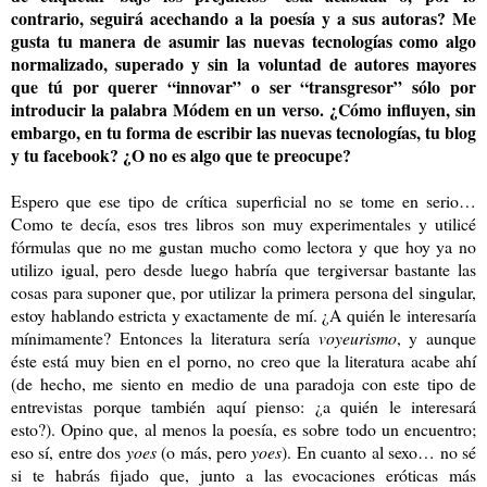
contrario, seguirá acechando a la poesía y a sus autoras? Me
gusta tu manera de asumir las nuevas tecnologías como algo
normalizado, superado y sin la voluntad de autores mayores
que tú por querer “innovar” o ser “transgresor” sólo por
introducir la palabra Módem en un verso. ¿Cómo influyen, sin
embargo, en tu forma de escribir las nuevas tecnologías, tu blog
y tu facebook? ¿O no es algo que te preocupe?
Espero que ese tipo de crítica superficial no se tome en serio…
Como te decía, esos tres libros son muy experimentales y utilicé
fórmulas que no me gustan mucho como lectora y que hoy ya no
utilizo igual, pero desde luego habría que tergiversar bastante las
cosas para suponer que, por utilizar la primera persona del singular,
estoy hablando estricta y exactamente de mí. ¿A quién le interesaría
mínimamente? Entonces la literatura sería
voyeurismo
, y aunque
éste está muy bien en el porno, no creo que la literatura acabe ahí
(de hecho, me siento en medio de una paradoja con este tipo de
entrevistas porque también aquí pienso: ¿a quién le interesará
esto?). Opino que, al menos la poesía, es sobre todo un encuentro;
eso sí, entre dos
yoes
(o más, pero
yoes
). En cuanto al sexo… no sé
si te habrás fijado que, junto a las evocaciones eróticas más