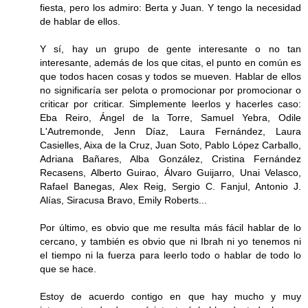
fiesta, pero los admiro: Berta y Juan. Y tengo la necesidad
de hablar de ellos.
Y sí, hay un grupo de gente interesante o no tan
interesante, además de los que citas, el punto en común es
que todos hacen cosas y todos se mueven. Hablar de ellos
no significaría ser pelota o promocionar por promocionar o
criticar por criticar. Simplemente leerlos y hacerles caso:
Eba Reiro, Ángel de la Torre, Samuel Yebra, Odile
L'Autremonde, Jenn Díaz, Laura Fernández, Laura
Casielles, Aixa de la Cruz, Juan Soto, Pablo López Carballo,
Adriana Bañares, Alba González, Cristina Fernández
Recasens, Alberto Guirao, Álvaro Guijarro, Unai Velasco,
Rafael Banegas, Alex Reig, Sergio C. Fanjul, Antonio J.
Alías, Siracusa Bravo, Emily Roberts...
Por último, es obvio que me resulta más fácil hablar de lo
cercano, y también es obvio que ni Ibrah ni yo tenemos ni
el tiempo ni la fuerza para leerlo todo o hablar de todo lo
que se hace.
Estoy de acuerdo contigo en que hay mucho y muy