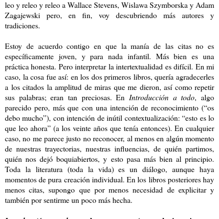
leo y releo y releo a Wallace Stevens, Wislawa Szymborska y Adam
Zagajewski pero, en fin, voy descubriendo más autores y
tradiciones.
Estoy de acuerdo contigo en que la manía de las citas no es
específicamente joven, y para nada infantil. Más bien es una
práctica honesta. Pero interpretar la intertextualidad es difícil. En mi
caso, la cosa fue así: en los dos primeros libros, quería agradecerles
a los citados la amplitud de miras que me dieron, así como repetir
sus palabras; eran tan preciosas. En
Introducción a todo
, algo
parecido pero, más que con una intención de reconocimiento (“os
debo mucho”), con intención de inútil contextualización: “esto es lo
que leo ahora” (a los veinte años que tenía entonces). En cualquier
caso, no me parece justo no reconocer, al menos en algún momento
de nuestras trayectorias, nuestras influencias, de quién partimos,
quién nos dejó boquiabiertos, y esto pasa más bien al principio.
Toda la literatura (toda la vida) es un diálogo, aunque haya
momentos de pura creación individual. En los libros posteriores hay
menos citas, supongo que por menos necesidad de explicitar y
también por sentirme un poco más hecha.