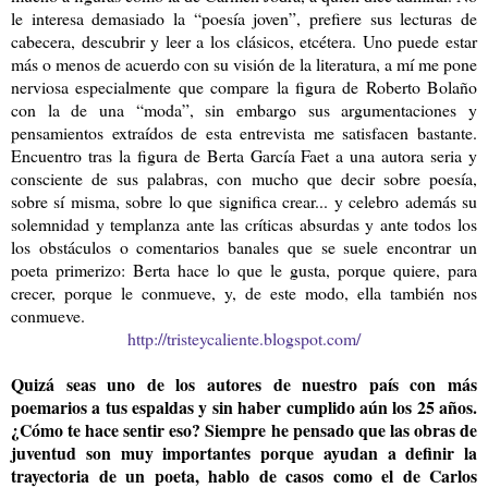
le interesa demasiado la “poesía joven”, prefiere sus lecturas de
cabecera, descubrir y leer a los clásicos, etcétera. Uno puede estar
más o menos de acuerdo con su visión de la literatura, a mí me pone
nerviosa especialmente que compare la figura de Roberto Bolaño
con la de una “moda”, sin embargo sus argumentaciones y
pensamientos extraídos de esta entrevista me satisfacen bastante.
Encuentro tras la figura de Berta García Faet a una autora seria y
consciente de sus palabras, con mucho que decir sobre poesía,
sobre sí misma, sobre lo que significa crear... y celebro además su
solemnidad y templanza ante las críticas absurdas y ante todos los
los obstáculos o comentarios banales que se suele encontrar un
poeta primerizo: Berta hace lo que le gusta, porque quiere, para
crecer, porque le conmueve, y, de este modo, ella también nos
conmueve.
http://tristeycaliente.blogspot.com/
Quizá seas uno de los autores de nuestro país con más
poemarios a tus espaldas y sin haber cumplido aún los 25 años.
¿Cómo te hace sentir eso? Siempre he pensado que las obras de
juventud son muy importantes porque ayudan a definir la
trayectoria de un poeta, hablo de casos como el de Carlos