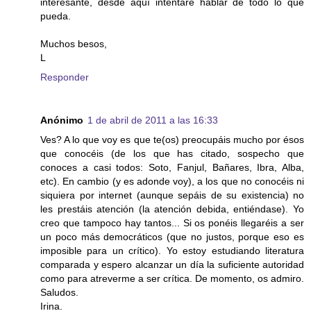
interesante, desde aquí intentaré hablar de todo lo que
pueda.
Muchos besos,
L
Responder
Anónimo
1 de abril de 2011 a las 16:33
Ves? A lo que voy es que te(os) preocupáis mucho por ésos
que conocéis (de los que has citado, sospecho que
conoces a casi todos: Soto, Fanjul, Bañares, Ibra, Alba,
etc). En cambio (y es adonde voy), a los que no conocéis ni
siquiera por internet (aunque sepáis de su existencia) no
les prestáis atención (la atención debida, entiéndase). Yo
creo que tampoco hay tantos... Si os ponéis llegaréis a ser
un poco más democráticos (que no justos, porque eso es
imposible para un crítico). Yo estoy estudiando literatura
comparada y espero alcanzar un día la suficiente autoridad
como para atreverme a ser crítica. De momento, os admiro.
Saludos.
Irina.