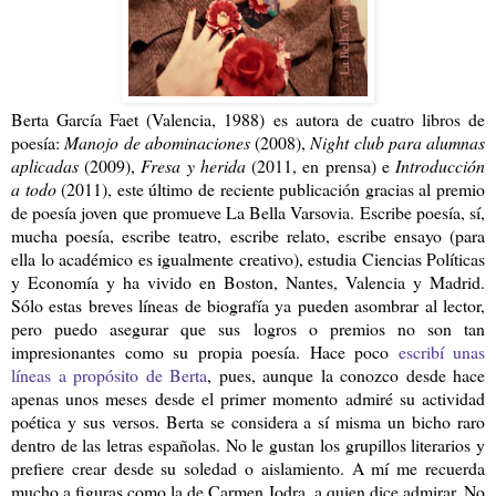
Berta García Faet (Valencia, 1988) es autora de cuatro libros de
poesía:
Manojo de abominaciones
(2008),
Night club para alumnas
aplicadas
(2009),
Fresa y herida
(2011, en prensa) e
Introducción
a todo
(2011), este último de reciente publicación gracias al premio
de poesía joven que promueve La Bella Varsovia. Escribe poesía, sí,
mucha poesía, escribe teatro, escribe relato, escribe ensayo (para
ella lo académico es igualmente creativo), estudia Ciencias Políticas
y Economía y ha vivido en Boston, Nantes, Valencia y Madrid.
Sólo estas breves líneas de biografía ya pueden asombrar al lector,
pero puedo asegurar que sus logros o premios no son tan
impresionantes como su propia poesía. Hace poco
escribí unas
líneas a propósito de Berta
, pues, aunque la conozco desde hace
apenas unos meses desde el primer momento admiré su actividad
poética y sus versos. Berta se considera a sí misma un bicho raro
dentro de las letras españolas. No le gustan los grupillos literarios y
prefiere crear desde su soledad o aislamiento. A mí me recuerda
mucho a figuras como la de Carmen Jodra, a quien dice admirar. No