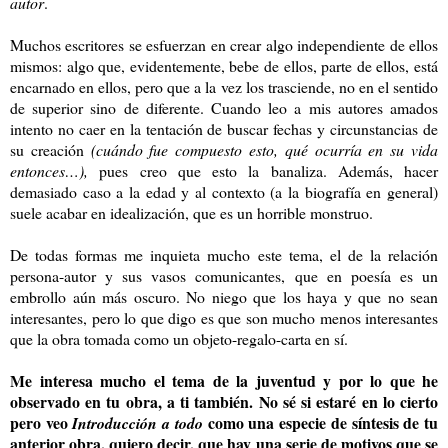
autor
.
Muchos escritores se esfuerzan en crear algo independiente de ellos
mismos: algo que, evidentemente, bebe de ellos, parte de ellos, está
encarnado en ellos, pero que a la vez los trasciende, no en el sentido
de superior sino de diferente. Cuando leo a mis autores amados
intento no caer en la tentación de buscar fechas y circunstancias de
su creación
(cuándo fue compuesto esto, qué ocurría en su vida
entonces…),
pues creo que esto la banaliza. Además, hacer
demasiado caso a la edad y al contexto (a la biografía en general)
suele acabar en idealización, que es un horrible monstruo.
De todas formas me inquieta mucho este tema, el de la relación
persona-autor y sus vasos comunicantes, que en poesía es un
embrollo aún más oscuro. No niego que los haya y que no sean
interesantes, pero lo que digo es que son mucho menos interesantes
que la obra tomada como un objeto-regalo-carta en sí.
Me interesa mucho el tema de la juventud y por lo que he
observado en tu obra, a ti también. No sé si estaré en lo cierto
pero veo
como una especie de síntesis de tu
Introducción a todo
anterior obra, quiero decir, que hay una serie de motivos que se