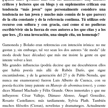
críticos y lectores que en blogs y en suplementos critican esa
tendencia “más joven” (que personalmente considero una
tendencia no tan joven y mucho más común de lo que parece)
de la cita constante y de la referencia continua. Tú utilizas este
recurso con soltura y con gracia, casi como si no pudieras
escribir/vivir sin la fuerza de esos autores a los que citas y a los
que lees. ¿Es una invocación, una simple cita, un homenaje?
Gamoneda y Bolaño eran referencias con intención irónica: no me
gustan y, sin embargo, tal vez sean los dos autores “de moda” (de
moda desde hace décadas) que más me insiste la gente en que
intente volver a leer.
Mis grandes influencias (podría decirse que me descubrieron ellos
que había poesía más allá de Rubén Darío, que sigue
encantándome, y de la generación del 27 y de Pablo Neruda, que
nunca me enamoraron) fueron Luis Alberto de Cuenca, con su
poesía-ficción (muy patente en
Manojo de abominaciones
), y como
dices Manuel Machado y Félix Grande. Otros inmortales y que me
influyeron: César Vallejo, Dámaso Alonso, Ángel González,
Rosario Castellanos; más tardíamente, Sylvia Plath. También
muchos filósofos (Cioran), novelistas y dramaturgos. Actualmente