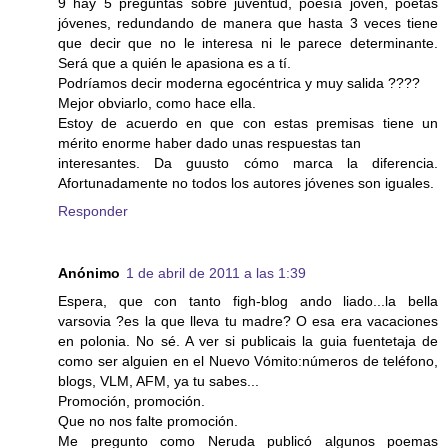
9 hay 5 preguntas sobre juventud, poesía joven, poetas
jóvenes, redundando de manera que hasta 3 veces tiene
que decir que no le interesa ni le parece determinante.
Será que a quién le apasiona es a tí.
Podríamos decir moderna egocéntrica y muy salida ????
Mejor obviarlo, como hace ella.
Estoy de acuerdo en que con estas premisas tiene un
mérito enorme haber dado unas respuestas tan
interesantes. Da guusto cómo marca la diferencia.
Afortunadamente no todos los autores jóvenes son iguales.
Responder
Anónimo
1 de abril de 2011 a las 1:39
Espera, que con tanto figh-blog ando liado...la bella
varsovia ?es la que lleva tu madre? O esa era vacaciones
en polonia. No sé. A ver si publicais la guia fuentetaja de
como ser alguien en el Nuevo Vómito:números de teléfono,
blogs, VLM, AFM, ya tu sabes...
Promoción, promoción.
Que no nos falte promoción.
Me pregunto como Neruda publicó algunos poemas