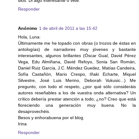
dios. Di algo interesante o vete.
Responder
Anónimo
1 de abril de 2011 a las 15:42
Hola, Luna:
Últimamente me he topado con obras (o trozos de éstas en
antologías) de narradores muy jóvenes y bastante
interesantes, algunos brillantes (Óscar Gual, David Pérez
Vega, Edu Almiñana, David Refoyo, Sonia San Román,
Daniel Ruiz García, J.C. Méndez Guedez, Matías Candeira,
Sofía Castañón, Mario Crespo, Iñaki Echarte, Miquel
Silvestre, José Luis Merino, Deborah Vukusic...) Me
pregunto, con todo el respeto, ¿por qué sólo consideráis
autores reseñables a los de vuestra onda alternativa? Un
crítico debería prestar atención a todo, ¿no? Creo que está
floreciendo una generación muy buena. No la
desaprovechéis.
Besos y enhorabuena por el blog.
Irina
Responder