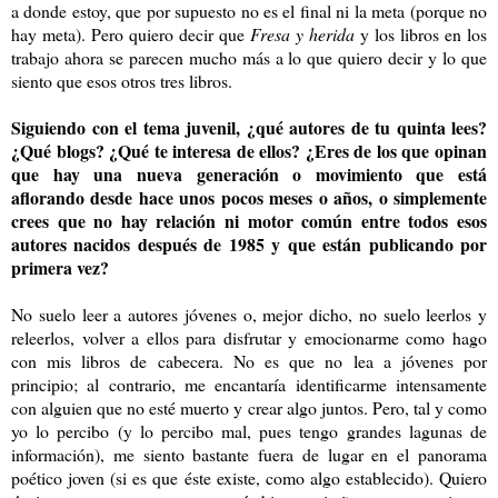
a donde estoy, que por supuesto no es el final ni la meta (porque no
hay meta). Pero quiero decir que
Fresa y herida
y los libros en los
trabajo ahora se parecen mucho más a lo que quiero decir y lo que
siento que esos otros tres libros.
Siguiendo con el tema juvenil, ¿qué autores de tu quinta lees?
¿Qué blogs? ¿Qué te interesa de ellos? ¿Eres de los que opinan
que hay una nueva generación o movimiento que está
aflorando desde hace unos pocos meses o años, o simplemente
crees que no hay relación ni motor común entre todos esos
autores nacidos después de 1985 y que están publicando por
primera vez?
No suelo leer a autores jóvenes o, mejor dicho, no suelo leerlos y
releerlos, volver a ellos para disfrutar y emocionarme como hago
con mis libros de cabecera. No es que no lea a jóvenes por
principio; al contrario, me encantaría identificarme intensamente
con alguien que no esté muerto y crear algo juntos. Pero, tal y como
yo lo percibo (y lo percibo mal, pues tengo grandes lagunas de
información), me siento bastante fuera de lugar en el panorama
poético joven (si es que éste existe, como algo establecido). Quiero