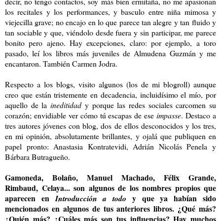
decir, no tengo contactos, soy más bien ermitaña, no me apasionan
los recitales y los performances, y basculo entre niña mimosa y
viejecilla grave; no encajo en lo que parece tan alegre y tan fluido y
tan sociable y que, viéndolo desde fuera y sin participar, me parece
bonito pero ajeno. Hay excepciones, claro: por ejemplo, a toro
pasado, leí los libros más juveniles de Almudena Guzmán y me
encantaron. También Carmen Jodra.
Respecto a los blogs, visito algunos (los de mi blogroll) aunque
creo que están tristemente en decadencia, incluidísimo el mío, por
aquello de la
ineditidad
y porque las redes sociales carcomen su
corazón; envidiable ver cómo tú escapas de ese
impasse
. Destaco a
tres autores jóvenes con blog, dos de ellos desconocidos y los tres,
en mi opinión, absolutamente brillantes, y ojalá que publiquen en
papel pronto: Anastasia Kontratevidi, Adrián Nicolás Penela y
Bárbara Butragueño.
Gamoneda, Bolaño, Manuel Machado, Félix Grande,
Rimbaud, Celaya... son algunos de los nombres propios que
aparecen en
y que ya habían sido
Introducción a todo
mencionados en algunos de tus anteriores libros. ¿Qué más?
¿Quién más? ¿Cuáles más son tus influencias? Hay muchos