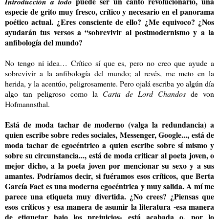
puede ser un canto revolucionario, una
Introducción a todo
especie de grito muy fresco, crítico y necesario en el panorama
poético actual. ¿Eres consciente de ello? ¿Me equivoco? ¿Nos
ayudarán tus versos a “sobrevivir al postmodernismo y a la
anfibología del mundo?
No tengo ni idea… Crítico sí que es, pero no creo que ayude a
sobrevivir a la anfibología del mundo; al revés, me meto en la
herida, y la acentúo, peligrosamente. Pero ojalá escriba yo algún día
algo tan peligroso como la
Carta de Lord Chandos
de von
Hofmannsthal.
Está de moda tachar de moderno (valga la redundancia) a
quien escribe sobre redes sociales, Messenger, Google..., está de
moda tachar de egocéntrico a quien escribe sobre sí mismo y
sobre su circunstancia..., está de moda criticar al poeta joven, o
mejor dicho, a la poeta joven por mencionar su sexo y a sus
amantes. Podríamos decir, si fuéramos esos críticos, que Berta
García Faet es una moderna egocéntrica y muy salida. A mí me
parece una etiqueta muy divertida. ¿No crees? ¿Piensas que
esos críticos y esa manera de asumir la literatura -esa manera
de etiquetar bajo los prejuicios- está acabada o, por lo