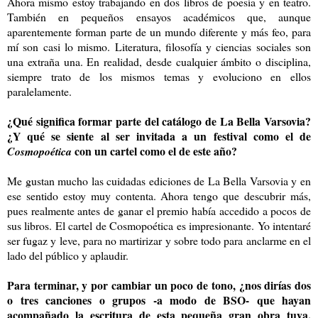
Ahora mismo estoy trabajando en dos libros de poesía y en teatro.
También en pequeños ensayos académicos que, aunque
aparentemente forman parte de un mundo diferente y más feo, para
mí son casi lo mismo. Literatura, filosofía y ciencias sociales son
una extraña una. En realidad, desde cualquier ámbito o disciplina,
siempre trato de los mismos temas y evoluciono en ellos
paralelamente.
¿Qué significa formar parte del catálogo de La Bella Varsovia?
¿Y qué se siente al ser invitada a un festival como el de
con un cartel como el de este año?
Cosmopoética
Me gustan mucho las cuidadas ediciones de La Bella Varsovia y en
ese sentido estoy muy contenta. Ahora tengo que descubrir más,
pues realmente antes de ganar el premio había accedido a pocos de
sus libros. El cartel de Cosmopoética es impresionante. Yo intentaré
ser fugaz y leve, para no martirizar y sobre todo para anclarme en el
lado del público y aplaudir.
Para terminar, y por cambiar un poco de tono, ¿nos dirías dos
o tres canciones o grupos -a modo de BSO- que hayan
acompañado la escritura de esta pequeña gran obra tuya,