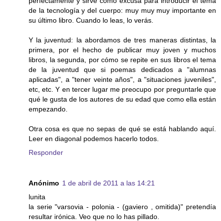
perfectamente y sirve como excusa para introducir el tema
de la tecnología y del cuerpo: muy muy muy importante en
su último libro. Cuando lo leas, lo verás.
Y la juventud: la abordamos de tres maneras distintas, la
primera, por el hecho de publicar muy joven y muchos
libros, la segunda, por cómo se repite en sus libros el tema
de la juventud que si poemas dedicados a "alumnas
aplicadas", a "tener veinte años", a "situaciones juveniles",
etc, etc. Y en tercer lugar me preocupo por preguntarle que
qué le gusta de los autores de su edad que como ella están
empezando.
Otra cosa es que no sepas de qué se está hablando aquí.
Leer en diagonal podemos hacerlo todos.
Responder
Anónimo
1 de abril de 2011 a las 14:21
lunita
la serie "varsovia - polonia - (gaviero , omitida)" pretendía
resultar irónica. Veo que no lo has pillado.