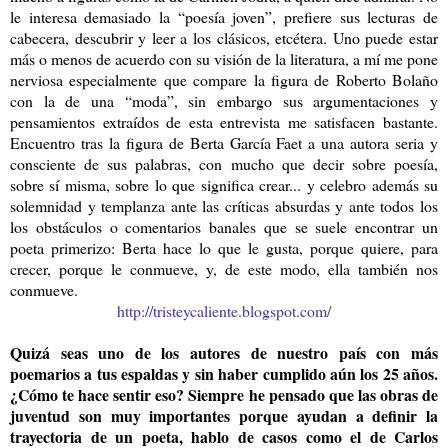
le interesa demasiado la “poesía joven”, prefiere sus lecturas de
cabecera, descubrir y leer a los clásicos, etcétera. Uno puede estar
más o menos de acuerdo con su visión de la literatura, a mí me pone
nerviosa especialmente que compare la figura de Roberto Bolaño
con la de una “moda”, sin embargo sus argumentaciones y
pensamientos extraídos de esta entrevista me satisfacen bastante.
Encuentro tras la figura de Berta García Faet a una autora seria y
consciente de sus palabras, con mucho que decir sobre poesía,
sobre sí misma, sobre lo que significa crear... y celebro además su
solemnidad y templanza ante las críticas absurdas y ante todos los
los obstáculos o comentarios banales que se suele encontrar un
poeta primerizo: Berta hace lo que le gusta, porque quiere, para
crecer, porque le conmueve, y, de este modo, ella también nos
conmueve.
http://tristeycaliente.blogspot.com/
Quizá seas uno de los autores de nuestro país con más
poemarios a tus espaldas y sin haber cumplido aún los 25 años.
¿Cómo te hace sentir eso? Siempre he pensado que las obras de
juventud son muy importantes porque ayudan a definir la
trayectoria de un poeta, hablo de casos como el de Carlos