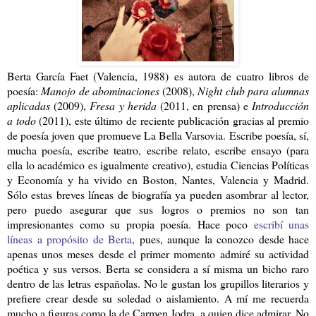
Berta García Faet (Valencia, 1988) es autora de cuatro libros de
poesía:
Manojo de abominaciones
(2008),
Night club para alumnas
aplicadas
(2009),
Fresa y herida
(2011, en prensa) e
Introducción
a todo
(2011), este último de reciente publicación gracias al premio
de poesía joven que promueve La Bella Varsovia. Escribe poesía, sí,
mucha poesía, escribe teatro, escribe relato, escribe ensayo (para
ella lo académico es igualmente creativo), estudia Ciencias Políticas
y Economía y ha vivido en Boston, Nantes, Valencia y Madrid.
Sólo estas breves líneas de biografía ya pueden asombrar al lector,
pero puedo asegurar que sus logros o premios no son tan
impresionantes como su propia poesía. Hace poco
escribí unas
líneas a propósito de Berta
, pues, aunque la conozco desde hace
apenas unos meses desde el primer momento admiré su actividad
poética y sus versos. Berta se considera a sí misma un bicho raro
dentro de las letras españolas. No le gustan los grupillos literarios y
prefiere crear desde su soledad o aislamiento. A mí me recuerda
mucho a figuras como la de Carmen Jodra, a quien dice admirar. No