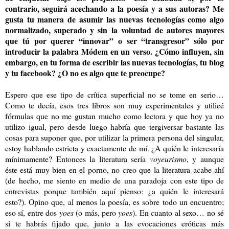
contrario, seguirá acechando a la poesía y a sus autoras? Me
gusta tu manera de asumir las nuevas tecnologías como algo
normalizado, superado y sin la voluntad de autores mayores
que tú por querer “innovar” o ser “transgresor” sólo por
introducir la palabra Módem en un verso. ¿Cómo influyen, sin
embargo, en tu forma de escribir las nuevas tecnologías, tu blog
y tu facebook? ¿O no es algo que te preocupe?
Espero que ese tipo de crítica superficial no se tome en serio…
Como te decía, esos tres libros son muy experimentales y utilicé
fórmulas que no me gustan mucho como lectora y que hoy ya no
utilizo igual, pero desde luego habría que tergiversar bastante las
cosas para suponer que, por utilizar la primera persona del singular,
estoy hablando estricta y exactamente de mí. ¿A quién le interesaría
mínimamente? Entonces la literatura sería
voyeurismo
, y aunque
éste está muy bien en el porno, no creo que la literatura acabe ahí
(de hecho, me siento en medio de una paradoja con este tipo de
entrevistas porque también aquí pienso: ¿a quién le interesará
esto?). Opino que, al menos la poesía, es sobre todo un encuentro;
eso sí, entre dos
yoes
(o más, pero
yoes
). En cuanto al sexo… no sé
si te habrás fijado que, junto a las evocaciones eróticas más