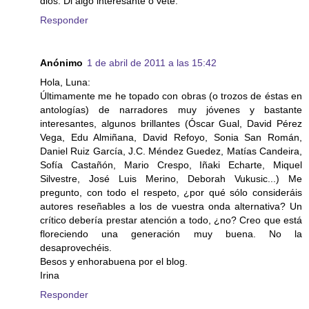
dios. Di algo interesante o vete.
Responder
Anónimo
1 de abril de 2011 a las 15:42
Hola, Luna:
Últimamente me he topado con obras (o trozos de éstas en
antologías) de narradores muy jóvenes y bastante
interesantes, algunos brillantes (Óscar Gual, David Pérez
Vega, Edu Almiñana, David Refoyo, Sonia San Román,
Daniel Ruiz García, J.C. Méndez Guedez, Matías Candeira,
Sofía Castañón, Mario Crespo, Iñaki Echarte, Miquel
Silvestre, José Luis Merino, Deborah Vukusic...) Me
pregunto, con todo el respeto, ¿por qué sólo consideráis
autores reseñables a los de vuestra onda alternativa? Un
crítico debería prestar atención a todo, ¿no? Creo que está
floreciendo una generación muy buena. No la
desaprovechéis.
Besos y enhorabuena por el blog.
Irina
Responder