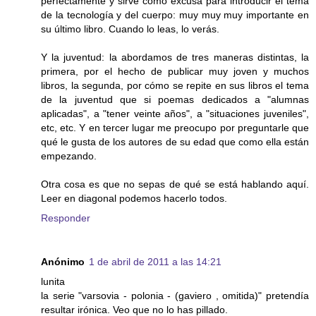
perfectamente y sirve como excusa para introducir el tema
de la tecnología y del cuerpo: muy muy muy importante en
su último libro. Cuando lo leas, lo verás.
Y la juventud: la abordamos de tres maneras distintas, la
primera, por el hecho de publicar muy joven y muchos
libros, la segunda, por cómo se repite en sus libros el tema
de la juventud que si poemas dedicados a "alumnas
aplicadas", a "tener veinte años", a "situaciones juveniles",
etc, etc. Y en tercer lugar me preocupo por preguntarle que
qué le gusta de los autores de su edad que como ella están
empezando.
Otra cosa es que no sepas de qué se está hablando aquí.
Leer en diagonal podemos hacerlo todos.
Responder
Anónimo
1 de abril de 2011 a las 14:21
lunita
la serie "varsovia - polonia - (gaviero , omitida)" pretendía
resultar irónica. Veo que no lo has pillado.