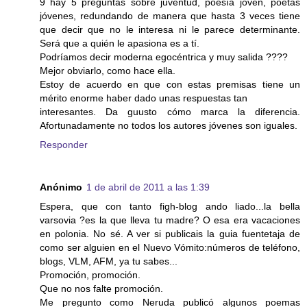
9 hay 5 preguntas sobre juventud, poesía joven, poetas
jóvenes, redundando de manera que hasta 3 veces tiene
que decir que no le interesa ni le parece determinante.
Será que a quién le apasiona es a tí.
Podríamos decir moderna egocéntrica y muy salida ????
Mejor obviarlo, como hace ella.
Estoy de acuerdo en que con estas premisas tiene un
mérito enorme haber dado unas respuestas tan
interesantes. Da guusto cómo marca la diferencia.
Afortunadamente no todos los autores jóvenes son iguales.
Responder
Anónimo
1 de abril de 2011 a las 1:39
Espera, que con tanto figh-blog ando liado...la bella
varsovia ?es la que lleva tu madre? O esa era vacaciones
en polonia. No sé. A ver si publicais la guia fuentetaja de
como ser alguien en el Nuevo Vómito:números de teléfono,
blogs, VLM, AFM, ya tu sabes...
Promoción, promoción.
Que no nos falte promoción.
Me pregunto como Neruda publicó algunos poemas