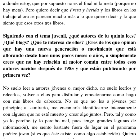
a donde estoy, que por supuesto no es el final ni la meta (porque no
hay meta). Pero quiero decir que
Fresa y herida
y los libros en los
trabajo ahora se parecen mucho más a lo que quiero decir y lo que
siento que esos otros tres libros.
Siguiendo con el tema juvenil, ¿qué autores de tu quinta lees?
¿Qué blogs? ¿Qué te interesa de ellos? ¿Eres de los que opinan
que hay una nueva generación o movimiento que está
aflorando desde hace unos pocos meses o años, o simplemente
crees que no hay relación ni motor común entre todos esos
autores nacidos después de 1985 y que están publicando por
primera vez?
No suelo leer a autores jóvenes o, mejor dicho, no suelo leerlos y
releerlos, volver a ellos para disfrutar y emocionarme como hago
con mis libros de cabecera. No es que no lea a jóvenes por
principio; al contrario, me encantaría identificarme intensamente
con alguien que no esté muerto y crear algo juntos. Pero, tal y como
yo lo percibo (y lo percibo mal, pues tengo grandes lagunas de
información), me siento bastante fuera de lugar en el panorama
poético joven (si es que éste existe, como algo establecido). Quiero