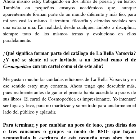
Ahora mismo estoy trabajando en dos libros de poesía y en teatro.
También en pequeños ensayos académicos que, aunque
aparentemente forman parte de un mundo diferente y más feo, para
mí son casi lo mismo. Literatura, filosofía y ciencias sociales son
una extraña una. En realidad, desde cualquier ámbito o disciplina,
siempre trato de los mismos temas y evoluciono en ellos
paralelamente.
¿Qué significa formar parte del catálogo de La Bella Varsovia?
¿Y qué se siente al ser invitada a un festival como el de
con un cartel como el de este año?
Cosmopoética
Me gustan mucho las cuidadas ediciones de La Bella Varsovia y en
ese sentido estoy muy contenta. Ahora tengo que descubrir más,
pues realmente antes de ganar el premio había accedido a pocos de
sus libros. El cartel de Cosmopoética es impresionante. Yo intentaré
ser fugaz y leve, para no martirizar y sobre todo para anclarme en el
lado del público y aplaudir.
Para terminar, y por cambiar un poco de tono, ¿nos dirías dos
o tres canciones o grupos -a modo de BSO- que hayan
acompañado la escritura de esta pequeña gran obra tuya,