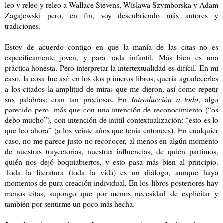
leo y releo y releo a Wallace Stevens, Wislawa Szymborska y Adam
Zagajewski pero, en fin, voy descubriendo más autores y
tradiciones.
Estoy de acuerdo contigo en que la manía de las citas no es
específicamente joven, y para nada infantil. Más bien es una
práctica honesta. Pero interpretar la intertextualidad es difícil. En mi
caso, la cosa fue así: en los dos primeros libros, quería agradecerles
a los citados la amplitud de miras que me dieron, así como repetir
sus palabras; eran tan preciosas. En
Introducción a todo
, algo
parecido pero, más que con una intención de reconocimiento (“os
debo mucho”), con intención de inútil contextualización: “esto es lo
que leo ahora” (a los veinte años que tenía entonces). En cualquier
caso, no me parece justo no reconocer, al menos en algún momento
de nuestras trayectorias, nuestras influencias, de quién partimos,
quién nos dejó boquiabiertos, y esto pasa más bien al principio.
Toda la literatura (toda la vida) es un diálogo, aunque haya
momentos de pura creación individual. En los libros posteriores hay
menos citas, supongo que por menos necesidad de explicitar y
también por sentirme un poco más hecha.