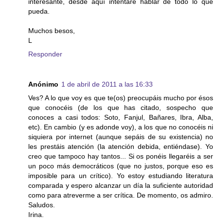
interesante, desde aquí intentaré hablar de todo lo que
pueda.
Muchos besos,
L
Responder
Anónimo
1 de abril de 2011 a las 16:33
Ves? A lo que voy es que te(os) preocupáis mucho por ésos
que conocéis (de los que has citado, sospecho que
conoces a casi todos: Soto, Fanjul, Bañares, Ibra, Alba,
etc). En cambio (y es adonde voy), a los que no conocéis ni
siquiera por internet (aunque sepáis de su existencia) no
les prestáis atención (la atención debida, entiéndase). Yo
creo que tampoco hay tantos... Si os ponéis llegaréis a ser
un poco más democráticos (que no justos, porque eso es
imposible para un crítico). Yo estoy estudiando literatura
comparada y espero alcanzar un día la suficiente autoridad
como para atreverme a ser crítica. De momento, os admiro.
Saludos.
Irina.