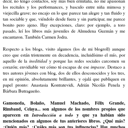
decir, no tengo contactos, soy más bien ermitaña, no me apasionan
los recitales y los performances, y basculo entre niña mimosa y
viejecilla grave; no encajo en lo que parece tan alegre y tan fluido y
tan sociable y que, viéndolo desde fuera y sin participar, me parece
bonito pero ajeno. Hay excepciones, claro: por ejemplo, a toro
pasado, leí los libros más juveniles de Almudena Guzmán y me
encantaron. También Carmen Jodra.
Respecto a los blogs, visito algunos (los de mi blogroll) aunque
creo que están tristemente en decadencia, incluidísimo el mío, por
aquello de la
ineditidad
y porque las redes sociales carcomen su
corazón; envidiable ver cómo tú escapas de ese
impasse
. Destaco a
tres autores jóvenes con blog, dos de ellos desconocidos y los tres,
en mi opinión, absolutamente brillantes, y ojalá que publiquen en
papel pronto: Anastasia Kontratevidi, Adrián Nicolás Penela y
Bárbara Butragueño.
Gamoneda, Bolaño, Manuel Machado, Félix Grande,
Rimbaud, Celaya... son algunos de los nombres propios que
aparecen en
y que ya habían sido
Introducción a todo
mencionados en algunos de tus anteriores libros. ¿Qué más?
¿Quién más? ¿Cuáles más son tus influencias? Hay muchos