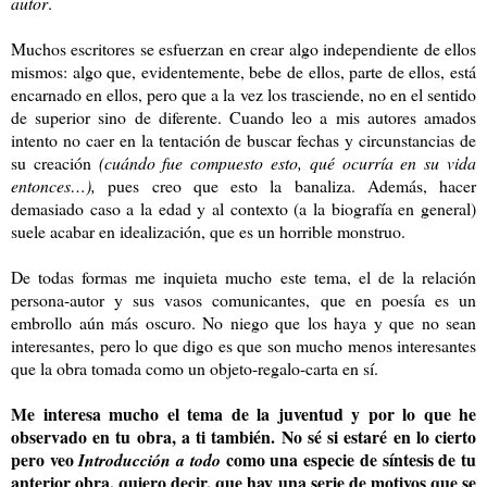
autor
.
Muchos escritores se esfuerzan en crear algo independiente de ellos
mismos: algo que, evidentemente, bebe de ellos, parte de ellos, está
encarnado en ellos, pero que a la vez los trasciende, no en el sentido
de superior sino de diferente. Cuando leo a mis autores amados
intento no caer en la tentación de buscar fechas y circunstancias de
su creación
(cuándo fue compuesto esto, qué ocurría en su vida
entonces…),
pues creo que esto la banaliza. Además, hacer
demasiado caso a la edad y al contexto (a la biografía en general)
suele acabar en idealización, que es un horrible monstruo.
De todas formas me inquieta mucho este tema, el de la relación
persona-autor y sus vasos comunicantes, que en poesía es un
embrollo aún más oscuro. No niego que los haya y que no sean
interesantes, pero lo que digo es que son mucho menos interesantes
que la obra tomada como un objeto-regalo-carta en sí.
Me interesa mucho el tema de la juventud y por lo que he
observado en tu obra, a ti también. No sé si estaré en lo cierto
pero veo
como una especie de síntesis de tu
Introducción a todo
anterior obra, quiero decir, que hay una serie de motivos que se