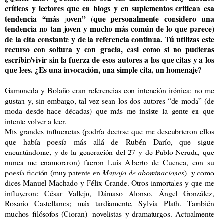
críticos y lectores que en blogs y en suplementos critican esa
tendencia “más joven” (que personalmente considero una
tendencia no tan joven y mucho más común de lo que parece)
de la cita constante y de la referencia continua. Tú utilizas este
recurso con soltura y con gracia, casi como si no pudieras
escribir/vivir sin la fuerza de esos autores a los que citas y a los
que lees. ¿Es una invocación, una simple cita, un homenaje?
Gamoneda y Bolaño eran referencias con intención irónica: no me
gustan y, sin embargo, tal vez sean los dos autores “de moda” (de
moda desde hace décadas) que más me insiste la gente en que
intente volver a leer.
Mis grandes influencias (podría decirse que me descubrieron ellos
que había poesía más allá de Rubén Darío, que sigue
encantándome, y de la generación del 27 y de Pablo Neruda, que
nunca me enamoraron) fueron Luis Alberto de Cuenca, con su
poesía-ficción (muy patente en
Manojo de abominaciones
), y como
dices Manuel Machado y Félix Grande. Otros inmortales y que me
influyeron: César Vallejo, Dámaso Alonso, Ángel González,
Rosario Castellanos; más tardíamente, Sylvia Plath. También
muchos filósofos (Cioran), novelistas y dramaturgos. Actualmente