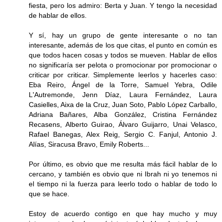
fiesta, pero los admiro: Berta y Juan. Y tengo la necesidad
de hablar de ellos.
Y sí, hay un grupo de gente interesante o no tan
interesante, además de los que citas, el punto en común es
que todos hacen cosas y todos se mueven. Hablar de ellos
no significaría ser pelota o promocionar por promocionar o
criticar por criticar. Simplemente leerlos y hacerles caso:
Eba Reiro, Ángel de la Torre, Samuel Yebra, Odile
L'Autremonde, Jenn Díaz, Laura Fernández, Laura
Casielles, Aixa de la Cruz, Juan Soto, Pablo López Carballo,
Adriana Bañares, Alba González, Cristina Fernández
Recasens, Alberto Guirao, Álvaro Guijarro, Unai Velasco,
Rafael Banegas, Alex Reig, Sergio C. Fanjul, Antonio J.
Alías, Siracusa Bravo, Emily Roberts...
Por último, es obvio que me resulta más fácil hablar de lo
cercano, y también es obvio que ni Ibrah ni yo tenemos ni
el tiempo ni la fuerza para leerlo todo o hablar de todo lo
que se hace.
Estoy de acuerdo contigo en que hay mucho y muy