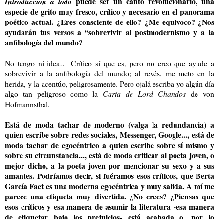
puede ser un canto revolucionario, una
Introducción a todo
especie de grito muy fresco, crítico y necesario en el panorama
poético actual. ¿Eres consciente de ello? ¿Me equivoco? ¿Nos
ayudarán tus versos a “sobrevivir al postmodernismo y a la
anfibología del mundo?
No tengo ni idea… Crítico sí que es, pero no creo que ayude a
sobrevivir a la anfibología del mundo; al revés, me meto en la
herida, y la acentúo, peligrosamente. Pero ojalá escriba yo algún día
algo tan peligroso como la
Carta de Lord Chandos
de von
Hofmannsthal.
Está de moda tachar de moderno (valga la redundancia) a
quien escribe sobre redes sociales, Messenger, Google..., está de
moda tachar de egocéntrico a quien escribe sobre sí mismo y
sobre su circunstancia..., está de moda criticar al poeta joven, o
mejor dicho, a la poeta joven por mencionar su sexo y a sus
amantes. Podríamos decir, si fuéramos esos críticos, que Berta
García Faet es una moderna egocéntrica y muy salida. A mí me
parece una etiqueta muy divertida. ¿No crees? ¿Piensas que
esos críticos y esa manera de asumir la literatura -esa manera
de etiquetar bajo los prejuicios- está acabada o, por lo