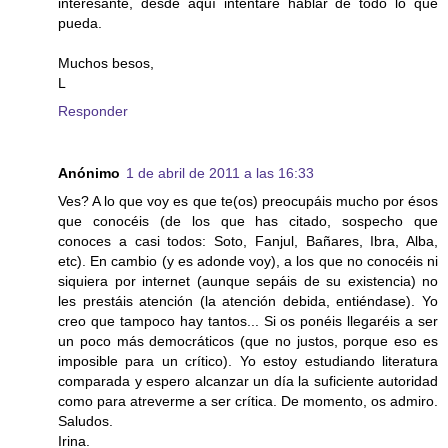
interesante, desde aquí intentaré hablar de todo lo que
pueda.
Muchos besos,
L
Responder
Anónimo
1 de abril de 2011 a las 16:33
Ves? A lo que voy es que te(os) preocupáis mucho por ésos
que conocéis (de los que has citado, sospecho que
conoces a casi todos: Soto, Fanjul, Bañares, Ibra, Alba,
etc). En cambio (y es adonde voy), a los que no conocéis ni
siquiera por internet (aunque sepáis de su existencia) no
les prestáis atención (la atención debida, entiéndase). Yo
creo que tampoco hay tantos... Si os ponéis llegaréis a ser
un poco más democráticos (que no justos, porque eso es
imposible para un crítico). Yo estoy estudiando literatura
comparada y espero alcanzar un día la suficiente autoridad
como para atreverme a ser crítica. De momento, os admiro.
Saludos.
Irina.