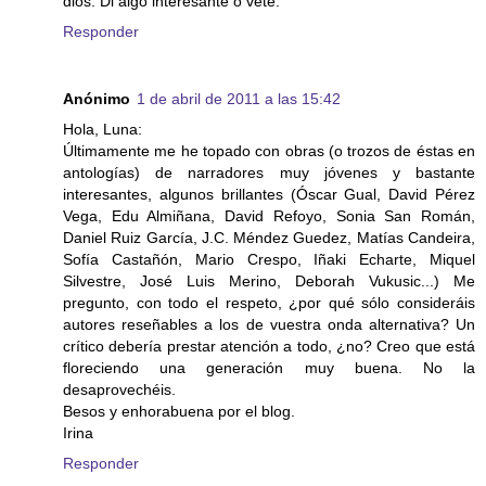
dios. Di algo interesante o vete.
Responder
Anónimo
1 de abril de 2011 a las 15:42
Hola, Luna:
Últimamente me he topado con obras (o trozos de éstas en
antologías) de narradores muy jóvenes y bastante
interesantes, algunos brillantes (Óscar Gual, David Pérez
Vega, Edu Almiñana, David Refoyo, Sonia San Román,
Daniel Ruiz García, J.C. Méndez Guedez, Matías Candeira,
Sofía Castañón, Mario Crespo, Iñaki Echarte, Miquel
Silvestre, José Luis Merino, Deborah Vukusic...) Me
pregunto, con todo el respeto, ¿por qué sólo consideráis
autores reseñables a los de vuestra onda alternativa? Un
crítico debería prestar atención a todo, ¿no? Creo que está
floreciendo una generación muy buena. No la
desaprovechéis.
Besos y enhorabuena por el blog.
Irina
Responder