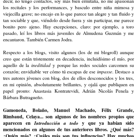
decir, no tengo contactos, soy más bien ermitaña, no me apasionan
los recitales y los performances, y basculo entre niña mimosa y
viejecilla grave; no encajo en lo que parece tan alegre y tan fluido y
tan sociable y que, viéndolo desde fuera y sin participar, me parece
bonito pero ajeno. Hay excepciones, claro: por ejemplo, a toro
pasado, leí los libros más juveniles de Almudena Guzmán y me
encantaron. También Carmen Jodra.
Respecto a los blogs, visito algunos (los de mi blogroll) aunque
creo que están tristemente en decadencia, incluidísimo el mío, por
aquello de la
ineditidad
y porque las redes sociales carcomen su
corazón; envidiable ver cómo tú escapas de ese
impasse
. Destaco a
tres autores jóvenes con blog, dos de ellos desconocidos y los tres,
en mi opinión, absolutamente brillantes, y ojalá que publiquen en
papel pronto: Anastasia Kontratevidi, Adrián Nicolás Penela y
Bárbara Butragueño.
Gamoneda, Bolaño, Manuel Machado, Félix Grande,
Rimbaud, Celaya... son algunos de los nombres propios que
aparecen en
y que ya habían sido
Introducción a todo
mencionados en algunos de tus anteriores libros. ¿Qué más?
¿Quién más? ¿Cuáles más son tus influencias? Hay muchos