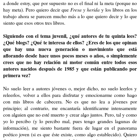
a donde estoy, que por supuesto no es el final ni la meta (porque no
hay meta). Pero quiero decir que
Fresa y herida
y los libros en los
trabajo ahora se parecen mucho más a lo que quiero decir y lo que
siento que esos otros tres libros.
Siguiendo con el tema juvenil, ¿qué autores de tu quinta lees?
¿Qué blogs? ¿Qué te interesa de ellos? ¿Eres de los que opinan
que hay una nueva generación o movimiento que está
aflorando desde hace unos pocos meses o años, o simplemente
crees que no hay relación ni motor común entre todos esos
autores nacidos después de 1985 y que están publicando por
primera vez?
No suelo leer a autores jóvenes o, mejor dicho, no suelo leerlos y
releerlos, volver a ellos para disfrutar y emocionarme como hago
con mis libros de cabecera. No es que no lea a jóvenes por
principio; al contrario, me encantaría identificarme intensamente
con alguien que no esté muerto y crear algo juntos. Pero, tal y como
yo lo percibo (y lo percibo mal, pues tengo grandes lagunas de
información), me siento bastante fuera de lugar en el panorama
poético joven (si es que éste existe, como algo establecido). Quiero