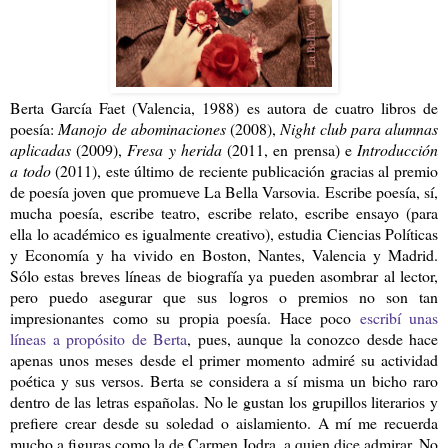
Berta García Faet (Valencia, 1988) es autora de cuatro libros de
poesía:
Manojo de abominaciones
(2008),
Night club para alumnas
aplicadas
(2009),
Fresa y herida
(2011, en prensa) e
Introducción
a todo
(2011), este último de reciente publicación gracias al premio
de poesía joven que promueve La Bella Varsovia. Escribe poesía, sí,
mucha poesía, escribe teatro, escribe relato, escribe ensayo (para
ella lo académico es igualmente creativo), estudia Ciencias Políticas
y Economía y ha vivido en Boston, Nantes, Valencia y Madrid.
Sólo estas breves líneas de biografía ya pueden asombrar al lector,
pero puedo asegurar que sus logros o premios no son tan
impresionantes como su propia poesía. Hace poco
escribí unas
líneas a propósito de Berta
, pues, aunque la conozco desde hace
apenas unos meses desde el primer momento admiré su actividad
poética y sus versos. Berta se considera a sí misma un bicho raro
dentro de las letras españolas. No le gustan los grupillos literarios y
prefiere crear desde su soledad o aislamiento. A mí me recuerda
mucho a figuras como la de Carmen Jodra, a quien dice admirar. No