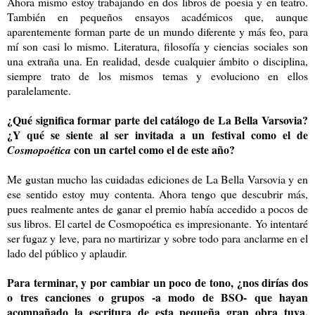
Ahora mismo estoy trabajando en dos libros de poesía y en teatro.
También en pequeños ensayos académicos que, aunque
aparentemente forman parte de un mundo diferente y más feo, para
mí son casi lo mismo. Literatura, filosofía y ciencias sociales son
una extraña una. En realidad, desde cualquier ámbito o disciplina,
siempre trato de los mismos temas y evoluciono en ellos
paralelamente.
¿Qué significa formar parte del catálogo de La Bella Varsovia?
¿Y qué se siente al ser invitada a un festival como el de
con un cartel como el de este año?
Cosmopoética
Me gustan mucho las cuidadas ediciones de La Bella Varsovia y en
ese sentido estoy muy contenta. Ahora tengo que descubrir más,
pues realmente antes de ganar el premio había accedido a pocos de
sus libros. El cartel de Cosmopoética es impresionante. Yo intentaré
ser fugaz y leve, para no martirizar y sobre todo para anclarme en el
lado del público y aplaudir.
Para terminar, y por cambiar un poco de tono, ¿nos dirías dos
o tres canciones o grupos -a modo de BSO- que hayan
acompañado la escritura de esta pequeña gran obra tuya,