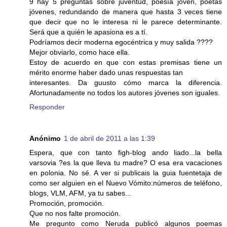
9 hay 5 preguntas sobre juventud, poesía joven, poetas
jóvenes, redundando de manera que hasta 3 veces tiene
que decir que no le interesa ni le parece determinante.
Será que a quién le apasiona es a tí.
Podríamos decir moderna egocéntrica y muy salida ????
Mejor obviarlo, como hace ella.
Estoy de acuerdo en que con estas premisas tiene un
mérito enorme haber dado unas respuestas tan
interesantes. Da guusto cómo marca la diferencia.
Afortunadamente no todos los autores jóvenes son iguales.
Responder
Anónimo
1 de abril de 2011 a las 1:39
Espera, que con tanto figh-blog ando liado...la bella
varsovia ?es la que lleva tu madre? O esa era vacaciones
en polonia. No sé. A ver si publicais la guia fuentetaja de
como ser alguien en el Nuevo Vómito:números de teléfono,
blogs, VLM, AFM, ya tu sabes...
Promoción, promoción.
Que no nos falte promoción.
Me pregunto como Neruda publicó algunos poemas