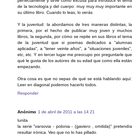
perfectamente y sirve como excusa para introducir el tema
de la tecnología y del cuerpo: muy muy muy importante en
su último libro. Cuando lo leas, lo verás.
Y la juventud: la abordamos de tres maneras distintas, la
primera, por el hecho de publicar muy joven y muchos
libros, la segunda, por cómo se repite en sus libros el tema
de la juventud que si poemas dedicados a "alumnas
aplicadas", a "tener veinte años", a "situaciones juveniles",
etc, etc. Y en tercer lugar me preocupo por preguntarle que
qué le gusta de los autores de su edad que como ella están
empezando.
Otra cosa es que no sepas de qué se está hablando aquí.
Leer en diagonal podemos hacerlo todos.
Responder
Anónimo
1 de abril de 2011 a las 14:21
lunita
la serie "varsovia - polonia - (gaviero , omitida)" pretendía
resultar irónica. Veo que no lo has pillado.