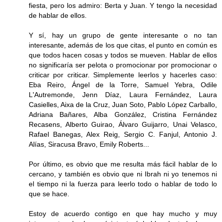
fiesta, pero los admiro: Berta y Juan. Y tengo la necesidad
de hablar de ellos.
Y sí, hay un grupo de gente interesante o no tan
interesante, además de los que citas, el punto en común es
que todos hacen cosas y todos se mueven. Hablar de ellos
no significaría ser pelota o promocionar por promocionar o
criticar por criticar. Simplemente leerlos y hacerles caso:
Eba Reiro, Ángel de la Torre, Samuel Yebra, Odile
L'Autremonde, Jenn Díaz, Laura Fernández, Laura
Casielles, Aixa de la Cruz, Juan Soto, Pablo López Carballo,
Adriana Bañares, Alba González, Cristina Fernández
Recasens, Alberto Guirao, Álvaro Guijarro, Unai Velasco,
Rafael Banegas, Alex Reig, Sergio C. Fanjul, Antonio J.
Alías, Siracusa Bravo, Emily Roberts...
Por último, es obvio que me resulta más fácil hablar de lo
cercano, y también es obvio que ni Ibrah ni yo tenemos ni
el tiempo ni la fuerza para leerlo todo o hablar de todo lo
que se hace.
Estoy de acuerdo contigo en que hay mucho y muy