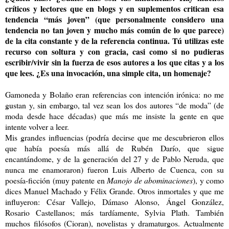
críticos y lectores que en blogs y en suplementos critican esa
tendencia “más joven” (que personalmente considero una
tendencia no tan joven y mucho más común de lo que parece)
de la cita constante y de la referencia continua. Tú utilizas este
recurso con soltura y con gracia, casi como si no pudieras
escribir/vivir sin la fuerza de esos autores a los que citas y a los
que lees. ¿Es una invocación, una simple cita, un homenaje?
Gamoneda y Bolaño eran referencias con intención irónica: no me
gustan y, sin embargo, tal vez sean los dos autores “de moda” (de
moda desde hace décadas) que más me insiste la gente en que
intente volver a leer.
Mis grandes influencias (podría decirse que me descubrieron ellos
que había poesía más allá de Rubén Darío, que sigue
encantándome, y de la generación del 27 y de Pablo Neruda, que
nunca me enamoraron) fueron Luis Alberto de Cuenca, con su
poesía-ficción (muy patente en
Manojo de abominaciones
), y como
dices Manuel Machado y Félix Grande. Otros inmortales y que me
influyeron: César Vallejo, Dámaso Alonso, Ángel González,
Rosario Castellanos; más tardíamente, Sylvia Plath. También
muchos filósofos (Cioran), novelistas y dramaturgos. Actualmente