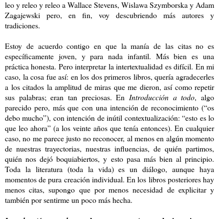
leo y releo y releo a Wallace Stevens, Wislawa Szymborska y Adam
Zagajewski pero, en fin, voy descubriendo más autores y
tradiciones.
Estoy de acuerdo contigo en que la manía de las citas no es
específicamente joven, y para nada infantil. Más bien es una
práctica honesta. Pero interpretar la intertextualidad es difícil. En mi
caso, la cosa fue así: en los dos primeros libros, quería agradecerles
a los citados la amplitud de miras que me dieron, así como repetir
sus palabras; eran tan preciosas. En
Introducción a todo
, algo
parecido pero, más que con una intención de reconocimiento (“os
debo mucho”), con intención de inútil contextualización: “esto es lo
que leo ahora” (a los veinte años que tenía entonces). En cualquier
caso, no me parece justo no reconocer, al menos en algún momento
de nuestras trayectorias, nuestras influencias, de quién partimos,
quién nos dejó boquiabiertos, y esto pasa más bien al principio.
Toda la literatura (toda la vida) es un diálogo, aunque haya
momentos de pura creación individual. En los libros posteriores hay
menos citas, supongo que por menos necesidad de explicitar y
también por sentirme un poco más hecha.