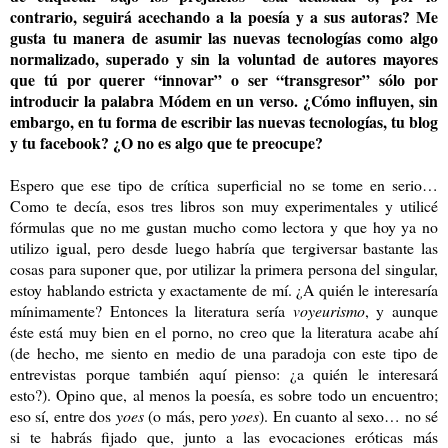
contrario, seguirá acechando a la poesía y a sus autoras? Me
gusta tu manera de asumir las nuevas tecnologías como algo
normalizado, superado y sin la voluntad de autores mayores
que tú por querer “innovar” o ser “transgresor” sólo por
introducir la palabra Módem en un verso. ¿Cómo influyen, sin
embargo, en tu forma de escribir las nuevas tecnologías, tu blog
y tu facebook? ¿O no es algo que te preocupe?
Espero que ese tipo de crítica superficial no se tome en serio…
Como te decía, esos tres libros son muy experimentales y utilicé
fórmulas que no me gustan mucho como lectora y que hoy ya no
utilizo igual, pero desde luego habría que tergiversar bastante las
cosas para suponer que, por utilizar la primera persona del singular,
estoy hablando estricta y exactamente de mí. ¿A quién le interesaría
mínimamente? Entonces la literatura sería
voyeurismo
, y aunque
éste está muy bien en el porno, no creo que la literatura acabe ahí
(de hecho, me siento en medio de una paradoja con este tipo de
entrevistas porque también aquí pienso: ¿a quién le interesará
esto?). Opino que, al menos la poesía, es sobre todo un encuentro;
eso sí, entre dos
yoes
(o más, pero
yoes
). En cuanto al sexo… no sé
si te habrás fijado que, junto a las evocaciones eróticas más