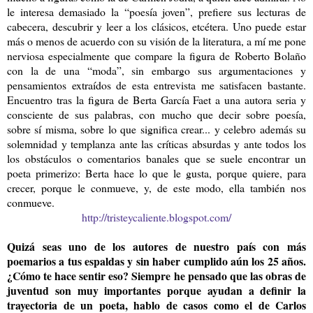
le interesa demasiado la “poesía joven”, prefiere sus lecturas de
cabecera, descubrir y leer a los clásicos, etcétera. Uno puede estar
más o menos de acuerdo con su visión de la literatura, a mí me pone
nerviosa especialmente que compare la figura de Roberto Bolaño
con la de una “moda”, sin embargo sus argumentaciones y
pensamientos extraídos de esta entrevista me satisfacen bastante.
Encuentro tras la figura de Berta García Faet a una autora seria y
consciente de sus palabras, con mucho que decir sobre poesía,
sobre sí misma, sobre lo que significa crear... y celebro además su
solemnidad y templanza ante las críticas absurdas y ante todos los
los obstáculos o comentarios banales que se suele encontrar un
poeta primerizo: Berta hace lo que le gusta, porque quiere, para
crecer, porque le conmueve, y, de este modo, ella también nos
conmueve.
http://tristeycaliente.blogspot.com/
Quizá seas uno de los autores de nuestro país con más
poemarios a tus espaldas y sin haber cumplido aún los 25 años.
¿Cómo te hace sentir eso? Siempre he pensado que las obras de
juventud son muy importantes porque ayudan a definir la
trayectoria de un poeta, hablo de casos como el de Carlos