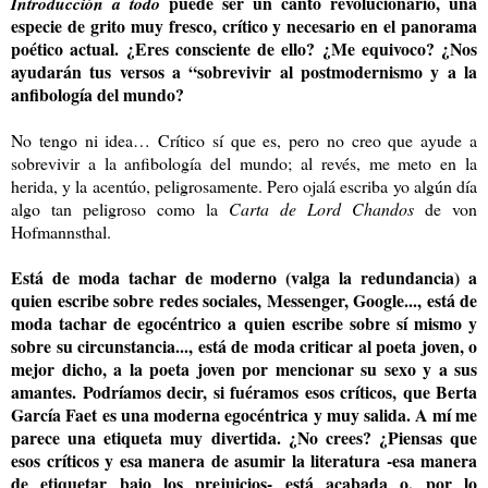
puede ser un canto revolucionario, una
Introducción a todo
especie de grito muy fresco, crítico y necesario en el panorama
poético actual. ¿Eres consciente de ello? ¿Me equivoco? ¿Nos
ayudarán tus versos a “sobrevivir al postmodernismo y a la
anfibología del mundo?
No tengo ni idea… Crítico sí que es, pero no creo que ayude a
sobrevivir a la anfibología del mundo; al revés, me meto en la
herida, y la acentúo, peligrosamente. Pero ojalá escriba yo algún día
algo tan peligroso como la
Carta de Lord Chandos
de von
Hofmannsthal.
Está de moda tachar de moderno (valga la redundancia) a
quien escribe sobre redes sociales, Messenger, Google..., está de
moda tachar de egocéntrico a quien escribe sobre sí mismo y
sobre su circunstancia..., está de moda criticar al poeta joven, o
mejor dicho, a la poeta joven por mencionar su sexo y a sus
amantes. Podríamos decir, si fuéramos esos críticos, que Berta
García Faet es una moderna egocéntrica y muy salida. A mí me
parece una etiqueta muy divertida. ¿No crees? ¿Piensas que
esos críticos y esa manera de asumir la literatura -esa manera
de etiquetar bajo los prejuicios- está acabada o, por lo