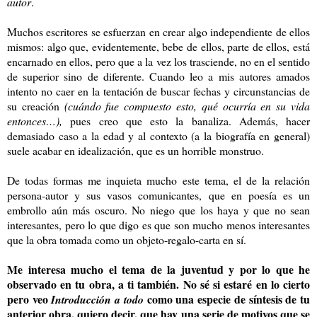
autor
.
Muchos escritores se esfuerzan en crear algo independiente de ellos
mismos: algo que, evidentemente, bebe de ellos, parte de ellos, está
encarnado en ellos, pero que a la vez los trasciende, no en el sentido
de superior sino de diferente. Cuando leo a mis autores amados
intento no caer en la tentación de buscar fechas y circunstancias de
su creación
(cuándo fue compuesto esto, qué ocurría en su vida
entonces…),
pues creo que esto la banaliza. Además, hacer
demasiado caso a la edad y al contexto (a la biografía en general)
suele acabar en idealización, que es un horrible monstruo.
De todas formas me inquieta mucho este tema, el de la relación
persona-autor y sus vasos comunicantes, que en poesía es un
embrollo aún más oscuro. No niego que los haya y que no sean
interesantes, pero lo que digo es que son mucho menos interesantes
que la obra tomada como un objeto-regalo-carta en sí.
Me interesa mucho el tema de la juventud y por lo que he
observado en tu obra, a ti también. No sé si estaré en lo cierto
pero veo
como una especie de síntesis de tu
Introducción a todo
anterior obra, quiero decir, que hay una serie de motivos que se