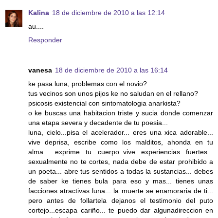
Kalina
18 de diciembre de 2010 a las 12:14
au....
Responder
vanesa
18 de diciembre de 2010 a las 16:14
ke pasa luna, problemas con el novio?
tus vecinos son unos pijos ke no saludan en el rellano?
psicosis existencial con sintomatologia anarkista?
o ke buscas una habitacion triste y sucia donde comenzar
una etapa severa y decadente de tu poesia...
luna, cielo...pisa el acelerador... eres una xica adorable...
vive deprisa, escribe como los malditos, ahonda en tu
alma... exprime tu cuerpo..vive experiencias fuertes...
sexualmente no te cortes, nada debe de estar prohibido a
un poeta... abre tus sentidos a todas la sustancias... debes
de saber ke tienes bula para eso y mas... tienes unas
facciones atractivas luna... la muerte se enamoraria de ti...
pero antes de follartela dejanos el testimonio del puto
cortejo...escapa cariño... te puedo dar algunadireccion en