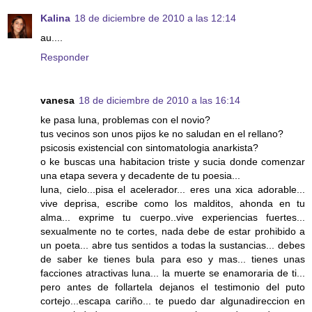
Kalina
18 de diciembre de 2010 a las 12:14
au....
Responder
vanesa
18 de diciembre de 2010 a las 16:14
ke pasa luna, problemas con el novio?
tus vecinos son unos pijos ke no saludan en el rellano?
psicosis existencial con sintomatologia anarkista?
o ke buscas una habitacion triste y sucia donde comenzar
una etapa severa y decadente de tu poesia...
luna, cielo...pisa el acelerador... eres una xica adorable...
vive deprisa, escribe como los malditos, ahonda en tu
alma... exprime tu cuerpo..vive experiencias fuertes...
sexualmente no te cortes, nada debe de estar prohibido a
un poeta... abre tus sentidos a todas la sustancias... debes
de saber ke tienes bula para eso y mas... tienes unas
facciones atractivas luna... la muerte se enamoraria de ti...
pero antes de follartela dejanos el testimonio del puto
cortejo...escapa cariño... te puedo dar algunadireccion en