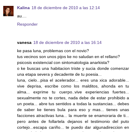
Kalina
18 de diciembre de 2010 a las 12:14
au....
Responder
vanesa
18 de diciembre de 2010 a las 16:14
ke pasa luna, problemas con el novio?
tus vecinos son unos pijos ke no saludan en el rellano?
psicosis existencial con sintomatologia anarkista?
o ke buscas una habitacion triste y sucia donde comenzar
una etapa severa y decadente de tu poesia...
luna, cielo...pisa el acelerador... eres una xica adorable...
vive deprisa, escribe como los malditos, ahonda en tu
alma... exprime tu cuerpo..vive experiencias fuertes...
sexualmente no te cortes, nada debe de estar prohibido a
un poeta... abre tus sentidos a todas la sustancias... debes
de saber ke tienes bula para eso y mas... tienes unas
facciones atractivas luna... la muerte se enamoraria de ti...
pero antes de follartela dejanos el testimonio del puto
cortejo...escapa cariño... te puedo dar algunadireccion en