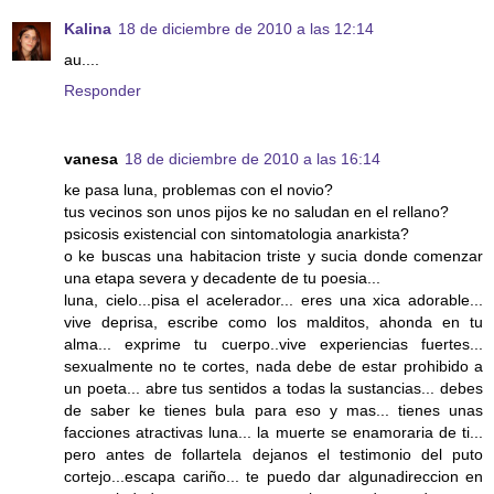
Kalina
18 de diciembre de 2010 a las 12:14
au....
Responder
vanesa
18 de diciembre de 2010 a las 16:14
ke pasa luna, problemas con el novio?
tus vecinos son unos pijos ke no saludan en el rellano?
psicosis existencial con sintomatologia anarkista?
o ke buscas una habitacion triste y sucia donde comenzar
una etapa severa y decadente de tu poesia...
luna, cielo...pisa el acelerador... eres una xica adorable...
vive deprisa, escribe como los malditos, ahonda en tu
alma... exprime tu cuerpo..vive experiencias fuertes...
sexualmente no te cortes, nada debe de estar prohibido a
un poeta... abre tus sentidos a todas la sustancias... debes
de saber ke tienes bula para eso y mas... tienes unas
facciones atractivas luna... la muerte se enamoraria de ti...
pero antes de follartela dejanos el testimonio del puto
cortejo...escapa cariño... te puedo dar algunadireccion en