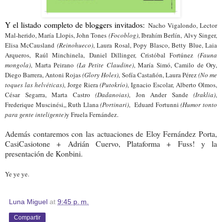
Y el listado completo de bloggers invitados:
Nacho Vigalondo,
Lector
Mal-herido, María Llopis, John Tones
(Focoblog)
,
Ibrahím Berlín,
Alvy Singer,
Elisa McCausland
(Reinohueco)
, Laura Rosal, Popy Blasco,
Betty Blue,
Laia
Arqueros, Raúl Minchinela,
Daniel Dillinger,
Cristóbal Fortúnez
(Fauna
mongola)
, Marta Peirano
(La Petite Claudine)
, María Simó, Camilo de Ory,
Diego Barrera, Antoni Rojas
(Glory Holes)
,
Sofía Castañón,
Laura Pérez
(No me
toques las helvéticas)
,
Jorge Riera
(Putokrío)
,
Ignacio Escolar, Alberto Olmos,
César Segarra, Marta Castro
(Dadanoias
)
, Jon Ander Sande
(Iraklia)
,
Frederique Muscinési,,
Ruth Llana
(Portinari)
, Eduard Fortunni
(Humor tonto
para gente inteligente)
y Fruela Fernández.
Además contaremos con las actuaciones de Eloy Fernández Porta,
CasiCasiotone + Adrián Cuervo, Plataforma + Fuss! y la
presentación de Konbini.
Ye ye ye.
Luna Miguel
at
9:45 p. m.
Compartir