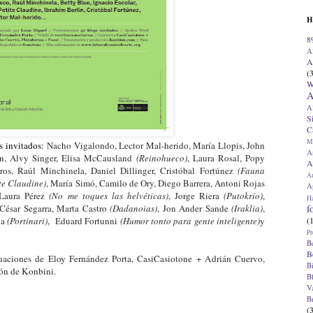
H
8
A
A
(
W
A
A
S
C
M
s invitados:
Nacho Vigalondo,
Lector Mal-herido, María Llopis, John
A
ín,
Alvy Singer,
Elisa McCausland
(Reinohueco)
, Laura Rosal, Popy
A
ros, Raúl Minchinela,
Daniel Dillinger,
Cristóbal Fortúnez
(Fauna
A
ite Claudine)
, María Simó, Camilo de Ory, Diego Barrera, Antoni Rojas
Ap
aura Pérez
(No me toques las helvéticas)
,
Jorge Riera
(Putokrío)
,
H
f
 César Segarra, Marta Castro
(Dadanoias
)
, Jon Ander Sande
(Iraklia)
,
(
na
(Portinari)
, Eduard Fortunni
(Humor tonto para gente inteligente)
y
Pr
B
B
aciones de Eloy Fernández Porta, CasiCasiotone + Adrián Cuervo,
B
ión de Konbini.
B
V
B
(