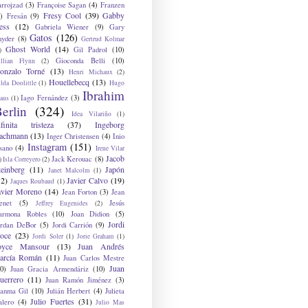
arrojzad
(3)
Françoise Sagan
(4)
Franzen
Fresy Cool
(39)
Gabby
)
Fresán
(9)
ess
(12)
Gabriela Wiener
(9)
Gary
Gatos
(126)
nyder
(8)
Gertrud Kolmar
Ghost World
(14)
Gil Padrol
(10)
)
Gioconda Belli
(10)
illian Flynn
(2)
onzalo Torné
(13)
Henri Michaux
(2)
Houellebecq
(13)
lda Doolittle
(1)
Hugo
Ibrahim
Iago Fernández
(3)
aus
(1)
erlin
(324)
Idea Vilariño
(1)
nfinita tristeza
(37)
Ingeborg
achmann
(13)
Inger Christensen
(4)
Inio
Instagram
(151)
sano
(4)
Irene Vilar
Jacob
Jack Kerouac
(8)
)
Isla Correyero
(2)
teinberg
(11)
Japón
Janet Malcolm
(1)
12)
Javier Calvo
(19)
Jaques Roubaud
(1)
avier Moreno
(14)
Jean Forton
(3)
Jean
enet
(5)
Jesús
Jeffrey Eugenides
(2)
armona Robles
(10)
Joan Didion
(5)
Jordi
ordan DeBor
(5)
Jordi Carrión
(9)
oce
(23)
Jordi Soler
(1)
Jorie Graham
(1)
oyce Mansour
(13)
Juan Andrés
arcía Román
(11)
Juan Carlos Mestre
Juan
0)
Juan Gracia Armendáriz
(10)
uerrero
(11)
Juan Ramón Jiménez
(3)
uanma Gil
(10)
Julián Herbert
(4)
Julieta
Julio Fuertes
(31)
alero
(4)
Julio Mas