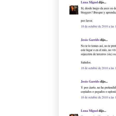
Luna Miguel
dijo...
Sí, desde luego da asco su d
bloggers? Busque y aprenda
por favor.
18 de octubre de 2010 a las 
Jesús Garrido
dijo...
No te lo tomes así, no te pre
este lugar o en el mío, no vi
sujección de terceros (sic) 
Saludos.
18 de octubre de 2010 a las 
Jesús Garrido
dijo...
Y por cierto, no he pretendi
copiados o pegados o uploniz
18 de octubre de 2010 a las 
Luna Miguel
dijo...