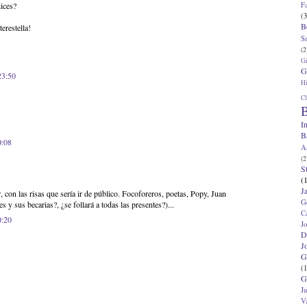
F
ices?
(3
B
erestella!
S
(2
G
G
23:50
Hi
Cl
B
I
B
0:08
A
(2
S
(
J
, con las risas que sería ir de público. Focoforeros, poetas, Popy, Juan
G
s y sus becarias?, ¿se follará a todas las presentes?)...
C
0:20
J
D
J
G
(1
G
J
V