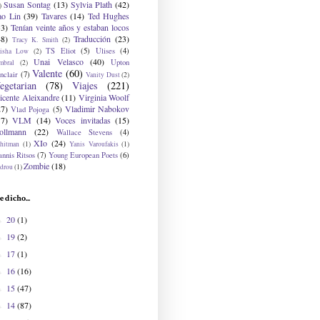
Susan Sontag
(13)
Sylvia Plath
(42)
)
ao Lin
(39)
Tavares
(14)
Ted Hughes
33)
Tenían veinte años y estaban locos
48)
Traducción
(23)
Tracy K. Smith
(2)
TS Eliot
(5)
Ulises
(4)
risha Low
(2)
Unai Velasco
(40)
Upton
mbral
(2)
Valente
(60)
nclair
(7)
Vanity Dust
(2)
egetarian
(78)
Viajes
(221)
icente Aleixandre
(11)
Virginia Woolf
27)
Vladimir Nabokov
Vlad Pojoga
(5)
17)
VLM
(14)
Voces invitadas
(15)
ollmann
(22)
Wallace Stevens
(4)
XIo
(24)
hitman
(1)
Yanis Varoufakis
(1)
nnis Ritsos
(7)
Young European Poets
(6)
Zombie
(18)
drou
(1)
e dicho...
20
(1)
►
19
(2)
►
17
(1)
►
16
(16)
►
15
(47)
►
14
(87)
►