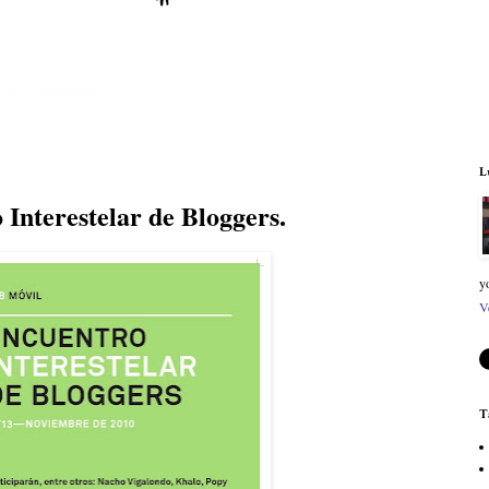
L
Interestelar de Bloggers.
y
V
T