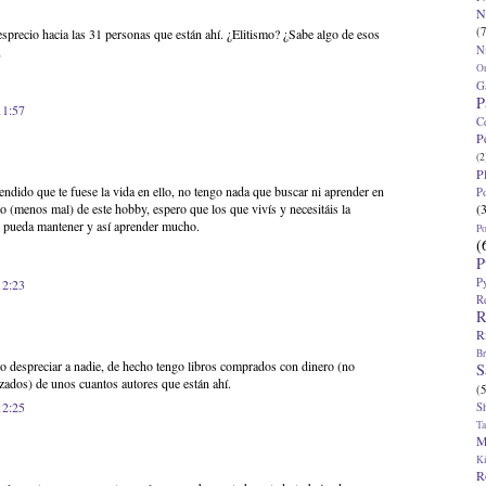
N
(7
esprecio hacia las 31 personas que están ahí. ¿Elitismo? ¿Sabe algo de esos
N
,
O
G
P
11:57
C
P
(2
P
tendido que te fuese la vida en ello, no tengo nada que buscar ni aprender en
P
(
vo (menos mal) de este hobby, espero que los que vivís y necesitáis la
os pueda mantener y así aprender mucho.
P
(
P
P
12:23
R
R
R
Br
do despreciar a nadie, de hecho tengo libros comprados con dinero (no
S
ados) de unos cuantos autores que están ahí.
(5
12:25
S
T
M
K
R