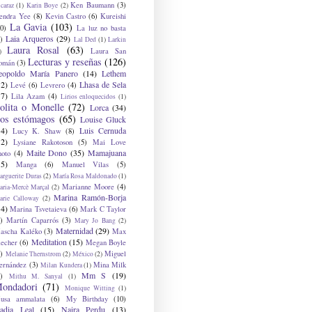
Ken Baumann
(3)
caraz
(1)
Karin Boye
(2)
endra Yee
(8)
Kevin Castro
(6)
Kureishi
La Gavia
(103)
0)
La luz no basta
Laia Arqueros
(29)
)
Lal Ded
(1)
Larkin
Laura Rosal
(63)
Laura San
)
Lecturas y reseñas
(126)
omán
(3)
eopoldo María Panero
(14)
Lethem
12)
Lhasa de Sela
Levé
(6)
Levrero
(4)
17)
Lila Azam
(4)
Lirios enloquecidos
(1)
olita o Monelle
(72)
Lorca
(34)
os estómagos
(65)
Louise Gluck
14)
Luis Cernuda
Lucy K. Shaw
(8)
12)
Lysiane Rakotoson
(5)
Mai Love
Maite Dono
(35)
Mamajuana
hoto
(4)
15)
Manga
(6)
Manuel Vilas
(5)
rguerite Duras
(2)
María Rosa Maldonado
(1)
Marianne Moore
(4)
ria-Mercè Marçal
(2)
Marina Ramón-Borja
arie Calloway
(2)
14)
Marina Tsvetaieva
(6)
Mark C Taylor
)
Martín Caparrós
(3)
Mary Jo Bang
(2)
Maternidad
(29)
ascha Kaléko
(3)
Max
Meditation
(15)
lecher
(6)
Megan Boyle
)
Miguel
Melanie Thernstrom
(2)
México
(2)
ernández
(3)
Mina Milk
Milan Kundera
(1)
Mm S
(19)
)
Mithu M. Sanyal
(1)
ondadori
(71)
Monique Witting
(1)
usa ammalata
(6)
My Birthday
(10)
adia Leal
(15)
Naira Perdu
(13)