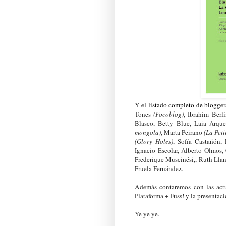
Y el listado completo de blogger
Tones
(Focoblog)
,
Ibrahím Berl
Blasco,
Betty Blue,
Laia Arque
mongola)
, Marta Peirano
(La Pet
(Glory Holes)
,
Sofía Castañón,
L
Ignacio Escolar, Alberto Olmos,
Frederique Muscinési,,
Ruth Lla
Fruela Fernández.
Además contaremos con las actu
Plataforma + Fuss! y la presentac
Ye ye ye.