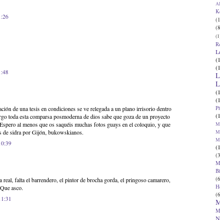
Al
K
1:26
(1
(8
(1
R
L
(
(
1:48
L
L
(
(
P
ión de una tesis en condiciones se ve relegada a un plano irrisorio dentro
(
argo toda esta comparsa posmoderna de dios sabe que goza de un proyecto
. Espero al menos que os saquéis muchas fotos guays en el coloquio, y que
Ma
s de sidra por Gijón, bukowskianos.
Ma
M
10:39
(
(3
M
B
(6
 real, falta el barrendero, el pintor de brocha gorda, el pringoso camarero,
H
. Que asco.
(6
11:31
M
M
N