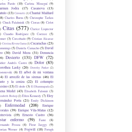
arlos Pardo
(10)
Carlota Moseguí
(9)
armen Jodra
(17)
Casanova
(13)
atulo
(13)
Chantal Maillard
Ceronetti
(1)
28)
Charles Burns
(5)
Christophe Tarkos
)
Chuck Palahniuk
(3)
Cioran
(8)
Cirlot
Citas
(577)
)
Clarice Lispector
)
Claudio Rodríguez
(3)
Coetzee
(5)
omer
(3)
Corcobado
(9)
Cristian Alcaraz
Cucarachas
(23)
)
Cristina Rivera Garza
(1)
David
ummings
(5)
Daniela Camacho
(5)
eo
(30)
David Meza
(31)
Denuncia
Desierto
(131)
DFW
(72)
36)
Dolor
(83)
idier Andrés Castro
(6)
orothea Lasky
(20)
Dorothy Parker
(2)
El arbol de mi ventana
ostoievski
(8)
34)
El arrecife de las sirenas
(46)
El
anto y la ceniza
(22)
El columpio
sesino
(13)
El dedo
(3)
El Dhammapada
(2)
lena Medel
(43)
Elisabeth Falomir
(3)
Eloy
Ellen Kennedy
(7)
izabeth Bishop
(2)
ernández Porta
(21)
Emily Dickinson
Enfermedad
(208)
Enrique
)
orales
(39)
Enrique Vila-Matas
(12)
ntrevista
(19)
Ernesto Castro
(36)
star enfermo
(59)
Fante
(8)
ernando Pessoa
(4)
Fleur Jaeggy
(9)
Fogwill
(18)
lorian Werner
(4)
Forugh