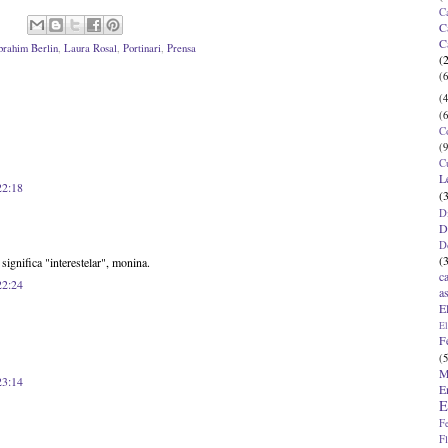
C
C
C
brahim Berlin
,
Laura Rosal
,
Portinari
,
Prensa
(
(6
(4
(6
C
(9
C
L
22:18
(
D
D
D
(
significa "interestelar", monina.
c
22:24
a
E
El
F
(5
M
23:14
E
E
F
F