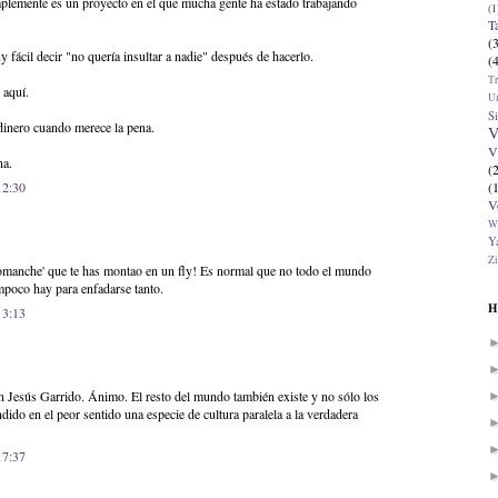
mplemente es un proyecto en el que mucha gente ha estado trabajando
(1
T
(
 fácil decir "no quería insultar a nadie" después de hacerlo.
(
T
 aquí.
U
Si
inero cuando merece la pena.
V
V
na.
(
(
12:30
V
W
Ya
Zi
 comanche' que te has montao en un fly! Es normal que no todo el mundo
ampoco hay para enfadarse tanto.
H
13:13
n Jesús Garrido. Ánimo. El resto del mundo también existe y no sólo los
ido en el peor sentido una especie de cultura paralela a la verdadera
17:37