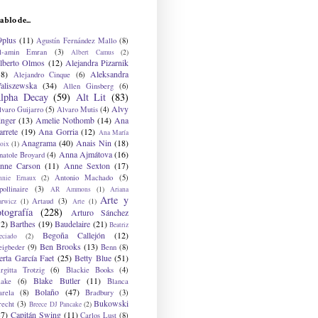
ablo de...
9plus
(11)
Agustín Fernández Mallo
(8)
l-amin Emran
(3)
Albert Camus
(2)
lberto Olmos
(12)
Alejandra Pizarnik
38)
Aleksandra
Alejandro Cinque
(6)
aliszewska
(34)
Allen Ginsberg
(6)
lpha Decay
(59)
Alt Lit
(83)
Alvy
lvaro Guijarro
(5)
Alvaro Mutis
(4)
inger
(13)
Amelie Nothomb
(14)
Ana
arrete
(19)
Ana Gorria
(12)
Ana María
Anagrama
(40)
Anais Nin
(18)
oix
(1)
Anna Ajmátova
(16)
natole Broyard
(4)
nne Carson
(11)
Anne Sexton
(17)
Antonio Machado
(5)
nnie Ernaux
(2)
ollinaire
(3)
AR Ammons
(1)
Ariana
Arte y
Artaud
(3)
arwicz
(1)
Arte
(1)
otografía
(228)
Arturo Sánchez
12)
Barthes
(19)
Baudelaire
(21)
Beatriz
Begoña Callejón
(12)
eciado
(2)
Ben Brooks
(13)
eigbeder
(9)
Benn
(8)
erta García Faet
(25)
Betty Blue
(51)
irgitta Trotzig
(6)
Blackie Books
(4)
Blake Butler
(11)
lake
(6)
Blanca
Bolaño
(47)
arela
(8)
Bradbury
(3)
Bukowski
recht
(3)
Breece DJ Pancake
(2)
37)
Capitán Swing
(11)
Carlos Lust
(8)