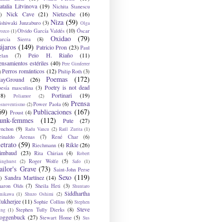
atalia Litvinova
(19)
Nichita Stanescu
Nick Cave
(21)
Nietzsche
(16)
)
Niza
(59)
ishiwaki Junzaburo
(3)
Olga
Olvido García Valdés
(10)
Óscar
rozco
(1)
Oxidao
(79)
arcía Sierra
(8)
ájaros
(149)
Patricio Pron
(23)
Paul
Peio H. Riaño
(11)
elan
(7)
ensamientos estériles
(40)
Pere Gimferrer
Perros románticos
(12)
Philip Roth
(3)
)
Poemas
(172)
layGround
(26)
Poetry is not dead
oesía masculina
(3)
38)
Portinari
(19)
Poliamor
(2)
Prensa
Power Paola
(6)
osnoventismo
(2)
69)
Publicaciones
(167)
Proust
(4)
unk-femmes
(112)
Pute
(27)
ynchon
(9)
Radu Vancu
(2)
Raúl Zurita
(1)
einaldo Arenas
(7)
René Char
(6)
etrato
(59)
Rikle
(26)
Riechmann
(4)
imbaud
(23)
Rita Chirian
(4)
Robert
Roger Wolfe
(5)
inghurst
(2)
Safo
(1)
ailor's Grave
(73)
Saint-John Perse
Sexo
(119)
Sandra Martínez
(14)
)
haron Olds
(7)
Sheila Heti
(3)
Shuntaro
Siddhartha
anikawa
(1)
Shuzo Oshimi
(2)
ukherjee
(11)
Sophie Collins
(6)
Stephen
Steve
Stephen Tully Dierks
(8)
ing
(1)
oggenbuck
(27)
Stewart Home
(5)
Sus