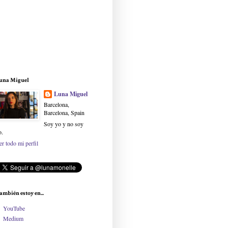
una Miguel
Luna Miguel
Barcelona,
Barcelona, Spain
Soy yo y no soy
o.
er todo mi perfil
ambién estoy en...
YouTube
Medium