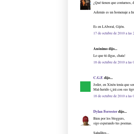
¿Qué tienen que contarnos, d
Además es un homenaje a Int
Es en LAboral, Gijón.
17 de octubre de 2010 a las 
Anónimo dijo...
Lo que tú digas, chata!
18 de octubre de 2010 a las 
C.G.F.
dijo...
Joder, en Xixón tenía que ser
Mal-herido (¿irá con sus tigre
18 de octubre de 2010 a las 
Dylan Forrester
dijo...
Bien por los bloggers,
sigo esperando tus poemas.
Saluditos...