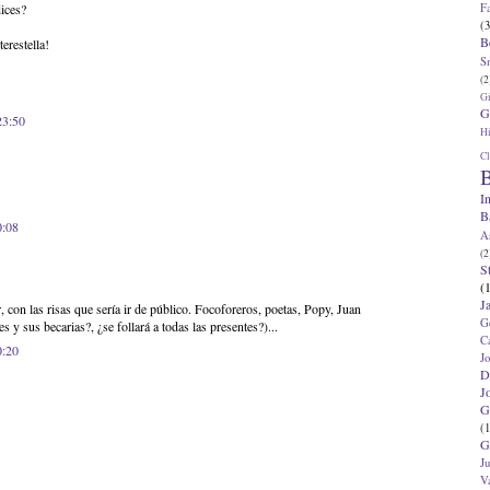
F
ices?
(3
B
erestella!
S
(2
G
G
23:50
Hi
Cl
B
I
B
0:08
A
(2
S
(
J
, con las risas que sería ir de público. Focoforeros, poetas, Popy, Juan
G
s y sus becarias?, ¿se follará a todas las presentes?)...
C
0:20
J
D
J
G
(1
G
J
V