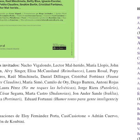
H
8
A
A
(
W
A
A
S
C
M
s invitados:
Nacho Vigalondo,
Lector Mal-herido, María Llopis, John
A
ín,
Alvy Singer,
Elisa McCausland
(Reinohueco)
, Laura Rosal, Popy
A
ros, Raúl Minchinela,
Daniel Dillinger,
Cristóbal Fortúnez
(Fauna
A
ite Claudine)
, María Simó, Camilo de Ory, Diego Barrera, Antoni Rojas
Ap
aura Pérez
(No me toques las helvéticas)
,
Jorge Riera
(Putokrío)
,
H
f
 César Segarra, Marta Castro
(Dadanoias
)
, Jon Ander Sande
(Iraklia)
,
(
na
(Portinari)
, Eduard Fortunni
(Humor tonto para gente inteligente)
y
Pr
B
B
aciones de Eloy Fernández Porta, CasiCasiotone + Adrián Cuervo,
B
ión de Konbini.
B
V
B
(