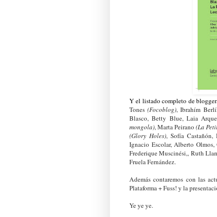
Y el listado completo de blogger
Tones
(Focoblog)
,
Ibrahím Berl
Blasco,
Betty Blue,
Laia Arque
mongola)
, Marta Peirano
(La Pet
(Glory Holes)
,
Sofía Castañón,
L
Ignacio Escolar, Alberto Olmos,
Frederique Muscinési,,
Ruth Lla
Fruela Fernández.
Además contaremos con las actu
Plataforma + Fuss! y la presentac
Ye ye ye.