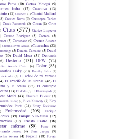
arlos Pardo
(10)
Carlota Moseguí
(9)
armen Jodra
(17)
Casanova
(13)
atulo
(13)
Chantal Maillard
Ceronetti
(1)
28)
Charles Burns
(5)
Christophe Tarkos
)
Chuck Palahniuk
(3)
Cioran
(8)
Cirlot
Citas
(577)
)
Clarice Lispector
)
Claudio Rodríguez
(3)
Coetzee
(5)
omer
(3)
Corcobado
(9)
Cristian Alcaraz
Cucarachas
(23)
)
Cristina Rivera Garza
(1)
David
ummings
(5)
Daniela Camacho
(5)
eo
(30)
David Meza
(31)
Denuncia
Desierto
(131)
DFW
(72)
36)
Dolor
(83)
idier Andrés Castro
(6)
orothea Lasky
(20)
Dorothy Parker
(2)
El arbol de mi ventana
ostoievski
(8)
34)
El arrecife de las sirenas
(46)
El
anto y la ceniza
(22)
El columpio
sesino
(13)
El dedo
(3)
El Dhammapada
(2)
lena Medel
(43)
Elisabeth Falomir
(3)
Eloy
Ellen Kennedy
(7)
izabeth Bishop
(2)
ernández Porta
(21)
Emily Dickinson
Enfermedad
(208)
Enrique
)
orales
(39)
Enrique Vila-Matas
(12)
ntrevista
(19)
Ernesto Castro
(36)
star enfermo
(59)
Fante
(8)
ernando Pessoa
(4)
Fleur Jaeggy
(9)
Fogwill
(18)
lorian Werner
(4)
Forugh