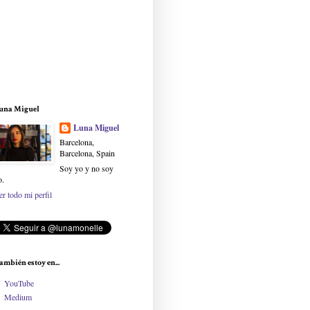
una Miguel
Luna Miguel
Barcelona,
Barcelona, Spain
Soy yo y no soy
o.
er todo mi perfil
ambién estoy en...
YouTube
Medium