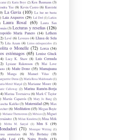
Ken Baumann
(3)
caraz
(1)
Karin Boye
(2)
endra Yee
(8)
Kevin Castro
(6)
Kureishi
La Gavia
(103)
0)
La luz no basta
Laia Arqueros
(29)
)
Lal Ded
(1)
Larkin
Laura Rosal
(63)
Laura San
)
Lecturas y reseñas
(126)
omán
(3)
eopoldo María Panero
(14)
Lethem
12)
Lhasa de Sela
Levé
(6)
Levrero
(4)
17)
Lila Azam
(4)
Lirios enloquecidos
(1)
olita o Monelle
(72)
Lorca
(34)
os estómagos
(65)
Louise Gluck
14)
Luis Cernuda
Lucy K. Shaw
(8)
12)
Lysiane Rakotoson
(5)
Mai Love
Maite Dono
(35)
Mamajuana
hoto
(4)
15)
Manga
(6)
Manuel Vilas
(5)
rguerite Duras
(2)
María Rosa Maldonado
(1)
Marianne Moore
(4)
ria-Mercè Marçal
(2)
Marina Ramón-Borja
arie Calloway
(2)
14)
Marina Tsvetaieva
(6)
Mark C Taylor
)
Martín Caparrós
(3)
Mary Jo Bang
(2)
Maternidad
(29)
ascha Kaléko
(3)
Max
Meditation
(15)
lecher
(6)
Megan Boyle
)
Miguel
Melanie Thernstrom
(2)
México
(2)
ernández
(3)
Mina Milk
Milan Kundera
(1)
Mm S
(19)
)
Mithu M. Sanyal
(1)
ondadori
(71)
Monique Witting
(1)
usa ammalata
(6)
My Birthday
(10)
adia Leal
(15)
Naira Perdu
(13)