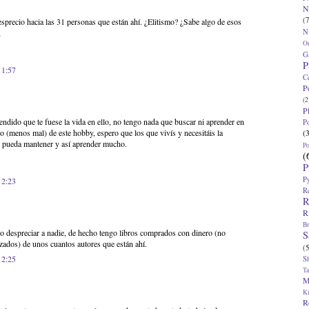
N
(7
esprecio hacia las 31 personas que están ahí. ¿Elitismo? ¿Sabe algo de esos
N
,
O
G
P
11:57
C
P
(2
P
tendido que te fuese la vida en ello, no tengo nada que buscar ni aprender en
P
(
vo (menos mal) de este hobby, espero que los que vivís y necesitáis la
os pueda mantener y así aprender mucho.
P
(
P
P
12:23
R
R
R
Br
do despreciar a nadie, de hecho tengo libros comprados con dinero (no
S
ados) de unos cuantos autores que están ahí.
(5
12:25
S
T
M
K
R