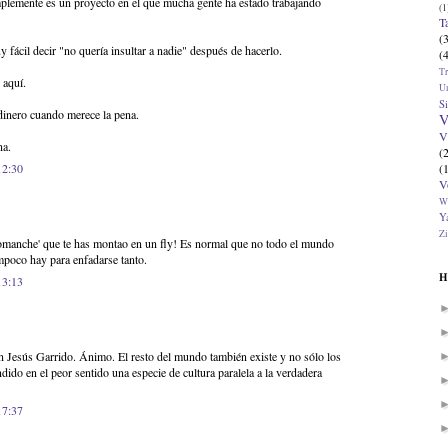
mplemente es un proyecto en el que mucha gente ha estado trabajando
(1
T
(
 fácil decir "no quería insultar a nadie" después de hacerlo.
(
T
 aquí.
U
Si
inero cuando merece la pena.
V
V
na.
(
(
12:30
V
W
Ya
Zi
 comanche' que te has montao en un fly! Es normal que no todo el mundo
ampoco hay para enfadarse tanto.
H
13:13
n Jesús Garrido. Ánimo. El resto del mundo también existe y no sólo los
ido en el peor sentido una especie de cultura paralela a la verdadera
17:37