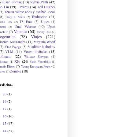
Susan Sontag
(13)
Sylvia Plath
(42)
)
ao Lin
(39)
Tavares
(14)
Ted Hughes
33)
Tenían veinte años y estaban locos
48)
Traducción
(23)
Tracy K. Smith
(2)
TS Eliot
(5)
Ulises
(4)
risha Low
(2)
Unai Velasco
(40)
Upton
mbral
(2)
Valente
(60)
nclair
(7)
Vanity Dust
(2)
egetarian
(78)
Viajes
(221)
icente Aleixandre
(11)
Virginia Woolf
27)
Vladimir Nabokov
Vlad Pojoga
(5)
17)
VLM
(14)
Voces invitadas
(15)
ollmann
(22)
Wallace Stevens
(4)
XIo
(24)
hitman
(1)
Yanis Varoufakis
(1)
nnis Ritsos
(7)
Young European Poets
(6)
Zombie
(18)
drou
(1)
e dicho...
20
(1)
►
19
(2)
►
17
(1)
►
16
(16)
►
15
(47)
►
14
(87)
►