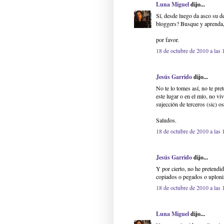
Luna Miguel
dijo...
Sí, desde luego da asco su d
bloggers? Busque y aprenda
por favor.
18 de octubre de 2010 a las 
Jesús Garrido
dijo...
No te lo tomes así, no te pre
este lugar o en el mío, no vi
sujección de terceros (sic) 
Saludos.
18 de octubre de 2010 a las 
Jesús Garrido
dijo...
Y por cierto, no he pretendi
copiados o pegados o uploniz
18 de octubre de 2010 a las 
Luna Miguel
dijo...