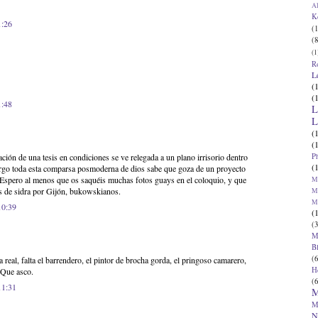
Al
K
1:26
(1
(8
(1
R
L
(
(
1:48
L
L
(
(
P
ión de una tesis en condiciones se ve relegada a un plano irrisorio dentro
(
argo toda esta comparsa posmoderna de dios sabe que goza de un proyecto
. Espero al menos que os saquéis muchas fotos guays en el coloquio, y que
Ma
s de sidra por Gijón, bukowskianos.
Ma
M
10:39
(
(3
M
B
(6
 real, falta el barrendero, el pintor de brocha gorda, el pringoso camarero,
H
. Que asco.
(6
11:31
M
M
N