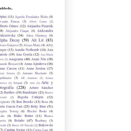
ablo de...
9plus
(11)
Agustín Fernández Mallo
(8)
l-amin Emran
(3)
Albert Camus
(2)
lberto Olmos
(12)
Alejandra Pizarnik
38)
Aleksandra
Alejandro Cinque
(6)
aliszewska
(34)
Allen Ginsberg
(6)
lpha Decay
(59)
Alt Lit
(83)
Alvy
lvaro Guijarro
(5)
Alvaro Mutis
(4)
inger
(13)
Amelie Nothomb
(14)
Ana
arrete
(19)
Ana Gorria
(12)
Ana María
Anagrama
(40)
Anais Nin
(18)
oix
(1)
Anna Ajmátova
(16)
natole Broyard
(4)
nne Carson
(11)
Anne Sexton
(17)
Antonio Machado
(5)
nnie Ernaux
(2)
ollinaire
(3)
AR Ammons
(1)
Ariana
Arte y
Artaud
(3)
arwicz
(1)
Arte
(1)
otografía
(228)
Arturo Sánchez
12)
Barthes
(19)
Baudelaire
(21)
Beatriz
Begoña Callejón
(12)
eciado
(2)
Ben Brooks
(13)
eigbeder
(9)
Benn
(8)
erta García Faet
(25)
Betty Blue
(51)
irgitta Trotzig
(6)
Blackie Books
(4)
Blake Butler
(11)
lake
(6)
Blanca
Bolaño
(47)
arela
(8)
Bradbury
(3)
Bukowski
recht
(3)
Breece DJ Pancake
(2)
37)
Capitán Swing
(11)
Carlos Lust
(8)