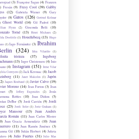
arrojzad
(3)
Françoise Sagan
(4)
Franzen
Fresy Cool
(39)
Gabby
)
Fresán
(9)
ess
(12)
Gabriela Wiener
(9)
Gary
Gatos
(126)
nyder
(8)
Gertrud Kolmar
Ghost World
(14)
Gil Padrol
(10)
)
Gioconda Belli
(10)
illian Flynn
(2)
onzalo Torné
(13)
Henri Michaux
(2)
Houellebecq
(13)
lda Doolittle
(1)
Hugo
Ibrahim
Iago Fernández
(3)
aus
(1)
erlin
(324)
Idea Vilariño
(1)
nfinita tristeza
(37)
Ingeborg
achmann
(13)
Inger Christensen
(4)
Inio
Instagram
(151)
sano
(4)
Irene Vilar
Jacob
Jack Kerouac
(8)
)
Isla Correyero
(2)
teinberg
(11)
Japón
Janet Malcolm
(1)
12)
Javier Calvo
(19)
Jaques Roubaud
(1)
avier Moreno
(14)
Jean Forton
(3)
Jean
enet
(5)
Jesús
Jeffrey Eugenides
(2)
armona Robles
(10)
Joan Didion
(5)
Jordi
ordan DeBor
(5)
Jordi Carrión
(9)
oce
(23)
Jordi Soler
(1)
Jorie Graham
(1)
oyce Mansour
(13)
Juan Andrés
arcía Román
(11)
Juan Carlos Mestre
Juan
0)
Juan Gracia Armendáriz
(10)
uerrero
(11)
Juan Ramón Jiménez
(3)
uanma Gil
(10)
Julián Herbert
(4)
Julieta
Julio Fuertes
(31)
alero
(4)
Julio Mas