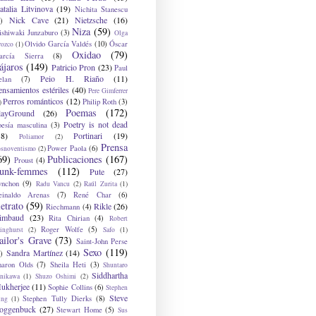
atalia Litvinova
(19)
Nichita Stanescu
Nick Cave
(21)
Nietzsche
(16)
)
Niza
(59)
ishiwaki Junzaburo
(3)
Olga
Olvido García Valdés
(10)
Óscar
rozco
(1)
Oxidao
(79)
arcía Sierra
(8)
ájaros
(149)
Patricio Pron
(23)
Paul
Peio H. Riaño
(11)
elan
(7)
ensamientos estériles
(40)
Pere Gimferrer
Perros románticos
(12)
Philip Roth
(3)
)
Poemas
(172)
layGround
(26)
Poetry is not dead
oesía masculina
(3)
38)
Portinari
(19)
Poliamor
(2)
Prensa
Power Paola
(6)
osnoventismo
(2)
69)
Publicaciones
(167)
Proust
(4)
unk-femmes
(112)
Pute
(27)
ynchon
(9)
Radu Vancu
(2)
Raúl Zurita
(1)
einaldo Arenas
(7)
René Char
(6)
etrato
(59)
Rikle
(26)
Riechmann
(4)
imbaud
(23)
Rita Chirian
(4)
Robert
Roger Wolfe
(5)
inghurst
(2)
Safo
(1)
ailor's Grave
(73)
Saint-John Perse
Sexo
(119)
Sandra Martínez
(14)
)
haron Olds
(7)
Sheila Heti
(3)
Shuntaro
Siddhartha
anikawa
(1)
Shuzo Oshimi
(2)
ukherjee
(11)
Sophie Collins
(6)
Stephen
Steve
Stephen Tully Dierks
(8)
ing
(1)
oggenbuck
(27)
Stewart Home
(5)
Sus