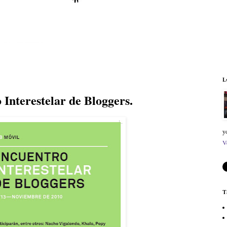
L
Interestelar de Bloggers.
y
V
T