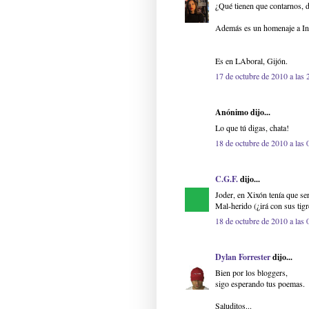
¿Qué tienen que contarnos, d
Además es un homenaje a Int
Es en LAboral, Gijón.
17 de octubre de 2010 a las 
Anónimo dijo...
Lo que tú digas, chata!
18 de octubre de 2010 a las 
C.G.F.
dijo...
Joder, en Xixón tenía que ser
Mal-herido (¿irá con sus tigre
18 de octubre de 2010 a las 
Dylan Forrester
dijo...
Bien por los bloggers,
sigo esperando tus poemas.
Saluditos...