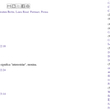
C
C
C
brahim Berlin
,
Laura Rosal
,
Portinari
,
Prensa
(
(6
(4
(6
C
(9
C
L
22:18
(
D
D
D
(
significa "interestelar", monina.
c
22:24
a
E
El
F
(5
M
23:14
E
E
F
F