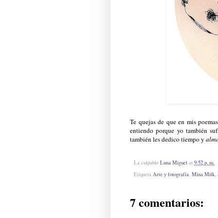
Te quejas de que en mis poemas 
entiendo porque yo también suf
también les dedico tiempo y
alm
La culpable
Luna Miguel
at
9:52 p. m.
Etiqueta
Arte y fotografía
,
Mina Milk
,
7 comentarios: