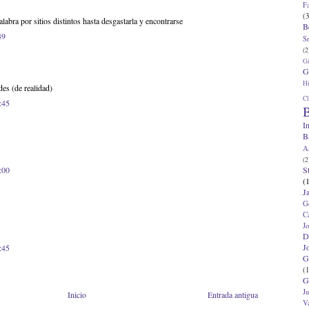
F
(3
labra por sitios distintos hasta desgastarla y encontrarse
B
49
S
(2
G
G
Hi
des (de realidad)
Cl
:45
B
I
B
A
(2
S
:00
(
J
G
C
J
D
J
:45
G
(1
G
J
Inicio
Entrada antigua
V