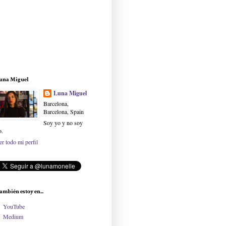
una Miguel
Luna Miguel
Barcelona,
Barcelona, Spain
Soy yo y no soy
o.
er todo mi perfil
ambién estoy en...
YouTube
Medium