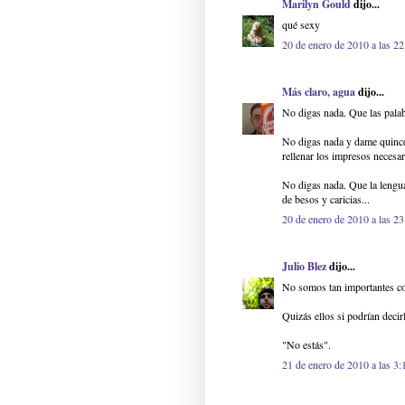
Marilyn Gould
dijo...
qué sexy
20 de enero de 2010 a las 22
Más claro, agua
dijo...
No digas nada. Que las palabr
No digas nada y dame quince
rellenar los impresos necesari
No digas nada. Que la lengua
de besos y caricias...
20 de enero de 2010 a las 23
Julio Blez
dijo...
No somos tan importantes co
Quizás ellos si podrían deci
"No estás".
21 de enero de 2010 a las 3: