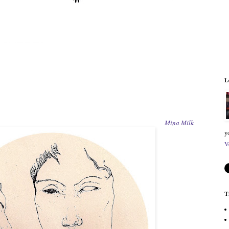
L
Mina Milk
y
V
T