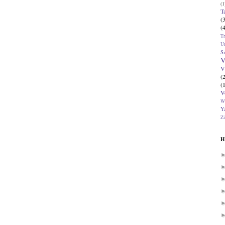
(1
T
(
(
T
U
Si
V
V
(
(
V
W
Ya
Zi
H