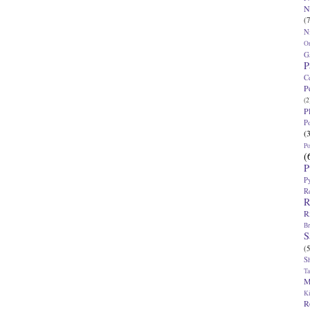
N
(7
N
O
G
P
C
P
(2
P
P
(
P
(
P
P
R
R
R
Br
S
(5
S
T
M
K
R