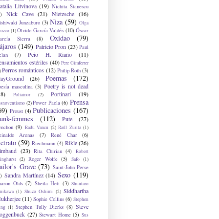
atalia Litvinova
(19)
Nichita Stanescu
Nick Cave
(21)
Nietzsche
(16)
)
Niza
(59)
ishiwaki Junzaburo
(3)
Olga
Olvido García Valdés
(10)
Óscar
rozco
(1)
Oxidao
(79)
arcía Sierra
(8)
ájaros
(149)
Patricio Pron
(23)
Paul
Peio H. Riaño
(11)
elan
(7)
ensamientos estériles
(40)
Pere Gimferrer
Perros románticos
(12)
Philip Roth
(3)
)
Poemas
(172)
layGround
(26)
Poetry is not dead
oesía masculina
(3)
38)
Portinari
(19)
Poliamor
(2)
Prensa
Power Paola
(6)
osnoventismo
(2)
69)
Publicaciones
(167)
Proust
(4)
unk-femmes
(112)
Pute
(27)
ynchon
(9)
Radu Vancu
(2)
Raúl Zurita
(1)
einaldo Arenas
(7)
René Char
(6)
etrato
(59)
Rikle
(26)
Riechmann
(4)
imbaud
(23)
Rita Chirian
(4)
Robert
Roger Wolfe
(5)
inghurst
(2)
Safo
(1)
ailor's Grave
(73)
Saint-John Perse
Sexo
(119)
Sandra Martínez
(14)
)
haron Olds
(7)
Sheila Heti
(3)
Shuntaro
Siddhartha
anikawa
(1)
Shuzo Oshimi
(2)
ukherjee
(11)
Sophie Collins
(6)
Stephen
Steve
Stephen Tully Dierks
(8)
ing
(1)
oggenbuck
(27)
Stewart Home
(5)
Sus