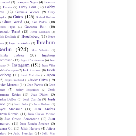
arrojzad
(3)
Françoise Sagan
(4)
Franzen
Fresy Cool
(39)
Gabby
)
Fresán
(9)
ess
(12)
Gabriela Wiener
(9)
Gary
Gatos
(126)
nyder
(8)
Gertrud Kolmar
Ghost World
(14)
Gil Padrol
(10)
)
Gioconda Belli
(10)
illian Flynn
(2)
onzalo Torné
(13)
Henri Michaux
(2)
Houellebecq
(13)
lda Doolittle
(1)
Hugo
Ibrahim
Iago Fernández
(3)
aus
(1)
erlin
(324)
Idea Vilariño
(1)
nfinita tristeza
(37)
Ingeborg
achmann
(13)
Inger Christensen
(4)
Inio
Instagram
(151)
sano
(4)
Irene Vilar
Jacob
Jack Kerouac
(8)
)
Isla Correyero
(2)
teinberg
(11)
Japón
Janet Malcolm
(1)
12)
Javier Calvo
(19)
Jaques Roubaud
(1)
avier Moreno
(14)
Jean Forton
(3)
Jean
enet
(5)
Jesús
Jeffrey Eugenides
(2)
armona Robles
(10)
Joan Didion
(5)
Jordi
ordan DeBor
(5)
Jordi Carrión
(9)
oce
(23)
Jordi Soler
(1)
Jorie Graham
(1)
oyce Mansour
(13)
Juan Andrés
arcía Román
(11)
Juan Carlos Mestre
Juan
0)
Juan Gracia Armendáriz
(10)
uerrero
(11)
Juan Ramón Jiménez
(3)
uanma Gil
(10)
Julián Herbert
(4)
Julieta
Julio Fuertes
(31)
alero
(4)
Julio Mas