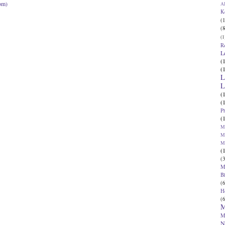
om)
Al
K
(1
(8
(1
R
L
(
(
L
L
(
(
P
(
Ma
Ma
M
(
(3
M
B
(6
H
(6
M
M
N