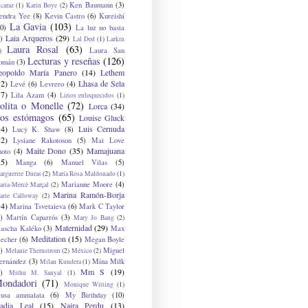
Ken Baumann
(3)
caraz
(1)
Karin Boye
(2)
endra Yee
(8)
Kevin Castro
(6)
Kureishi
La Gavia
(103)
0)
La luz no basta
Laia Arqueros
(29)
)
Lal Ded
(1)
Larkin
Laura Rosal
(63)
Laura San
)
Lecturas y reseñas
(126)
omán
(3)
eopoldo María Panero
(14)
Lethem
12)
Lhasa de Sela
Levé
(6)
Levrero
(4)
17)
Lila Azam
(4)
Lirios enloquecidos
(1)
olita o Monelle
(72)
Lorca
(34)
os estómagos
(65)
Louise Gluck
14)
Luis Cernuda
Lucy K. Shaw
(8)
12)
Lysiane Rakotoson
(5)
Mai Love
Maite Dono
(35)
Mamajuana
hoto
(4)
15)
Manga
(6)
Manuel Vilas
(5)
rguerite Duras
(2)
María Rosa Maldonado
(1)
Marianne Moore
(4)
ria-Mercè Marçal
(2)
Marina Ramón-Borja
arie Calloway
(2)
14)
Marina Tsvetaieva
(6)
Mark C Taylor
)
Martín Caparrós
(3)
Mary Jo Bang
(2)
Maternidad
(29)
ascha Kaléko
(3)
Max
Meditation
(15)
lecher
(6)
Megan Boyle
)
Miguel
Melanie Thernstrom
(2)
México
(2)
ernández
(3)
Mina Milk
Milan Kundera
(1)
Mm S
(19)
)
Mithu M. Sanyal
(1)
ondadori
(71)
Monique Witting
(1)
usa ammalata
(6)
My Birthday
(10)
adia Leal
(15)
Naira Perdu
(13)