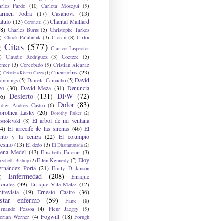
arlos Pardo
(10)
Carlota Moseguí
(9)
armen Jodra
(17)
Casanova
(13)
atulo
(13)
Chantal Maillard
Ceronetti
(1)
28)
Charles Burns
(5)
Christophe Tarkos
)
Chuck Palahniuk
(3)
Cioran
(8)
Cirlot
Citas
(577)
)
Clarice Lispector
)
Claudio Rodríguez
(3)
Coetzee
(5)
omer
(3)
Corcobado
(9)
Cristian Alcaraz
Cucarachas
(23)
)
Cristina Rivera Garza
(1)
David
ummings
(5)
Daniela Camacho
(5)
eo
(30)
David Meza
(31)
Denuncia
Desierto
(131)
DFW
(72)
36)
Dolor
(83)
idier Andrés Castro
(6)
orothea Lasky
(20)
Dorothy Parker
(2)
El arbol de mi ventana
ostoievski
(8)
34)
El arrecife de las sirenas
(46)
El
anto y la ceniza
(22)
El columpio
sesino
(13)
El dedo
(3)
El Dhammapada
(2)
lena Medel
(43)
Elisabeth Falomir
(3)
Eloy
Ellen Kennedy
(7)
izabeth Bishop
(2)
ernández Porta
(21)
Emily Dickinson
Enfermedad
(208)
Enrique
)
orales
(39)
Enrique Vila-Matas
(12)
ntrevista
(19)
Ernesto Castro
(36)
star enfermo
(59)
Fante
(8)
ernando Pessoa
(4)
Fleur Jaeggy
(9)
Fogwill
(18)
lorian Werner
(4)
Forugh