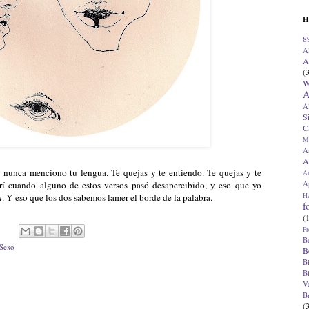
H
8
A
A
(
W
A
A
S
C
M
A
A
nunca menciono tu lengua. Te quejas y te entiendo. Te quejas y te
A
Ap
rí cuando alguno de estos versos pasó desapercibido, y eso que yo
H
a
. Y eso que los dos sabemos lamer el borde de la palabra.
f
(
Pr
B
Sexo
B
B
B
V
B
(