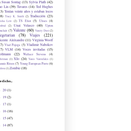
Susan Sontag
(13)
Sylvia Plath
(42)
)
ao Lin
(39)
Tavares
(14)
Ted Hughes
33)
Tenían veinte años y estaban locos
48)
Traducción
(23)
Tracy K. Smith
(2)
TS Eliot
(5)
Ulises
(4)
risha Low
(2)
Unai Velasco
(40)
Upton
mbral
(2)
Valente
(60)
nclair
(7)
Vanity Dust
(2)
egetarian
(78)
Viajes
(221)
icente Aleixandre
(11)
Virginia Woolf
27)
Vladimir Nabokov
Vlad Pojoga
(5)
17)
VLM
(14)
Voces invitadas
(15)
ollmann
(22)
Wallace Stevens
(4)
XIo
(24)
hitman
(1)
Yanis Varoufakis
(1)
nnis Ritsos
(7)
Young European Poets
(6)
Zombie
(18)
drou
(1)
e dicho...
20
(1)
►
19
(2)
►
17
(1)
►
16
(16)
►
15
(47)
►
14
(87)
►