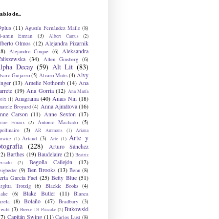
ablo de...
9plus
(11)
Agustín Fernández Mallo
(8)
l-amin Emran
(3)
Albert Camus
(2)
lberto Olmos
(12)
Alejandra Pizarnik
38)
Aleksandra
Alejandro Cinque
(6)
aliszewska
(34)
Allen Ginsberg
(6)
lpha Decay
(59)
Alt Lit
(83)
Alvy
lvaro Guijarro
(5)
Alvaro Mutis
(4)
inger
(13)
Amelie Nothomb
(14)
Ana
arrete
(19)
Ana Gorria
(12)
Ana María
Anagrama
(40)
Anais Nin
(18)
oix
(1)
Anna Ajmátova
(16)
natole Broyard
(4)
nne Carson
(11)
Anne Sexton
(17)
Antonio Machado
(5)
nnie Ernaux
(2)
ollinaire
(3)
AR Ammons
(1)
Ariana
Arte y
Artaud
(3)
arwicz
(1)
Arte
(1)
otografía
(228)
Arturo Sánchez
12)
Barthes
(19)
Baudelaire
(21)
Beatriz
Begoña Callejón
(12)
eciado
(2)
Ben Brooks
(13)
eigbeder
(9)
Benn
(8)
erta García Faet
(25)
Betty Blue
(51)
irgitta Trotzig
(6)
Blackie Books
(4)
Blake Butler
(11)
lake
(6)
Blanca
Bolaño
(47)
arela
(8)
Bradbury
(3)
Bukowski
recht
(3)
Breece DJ Pancake
(2)
37)
Capitán Swing
(11)
Carlos Lust
(8)