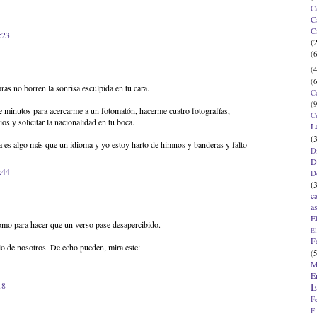
C
C
C
:23
(
(6
(4
(6
as no borren la sonrisa esculpida en tu cara.
C
(9
 minutos para acercarme a un fotomatón, hacerme cuatro fotografías,
C
os y solicitar la nacionalidad en tu boca.
L
(
 es algo más que un idioma y yo estoy harto de himnos y banderas y falto
D
D
:44
D
(
c
a
E
mo para hacer que un verso pase desapercibido.
El
F
rlo de nosotros. De echo pueden, mira este:
(5
M
E
18
E
F
F