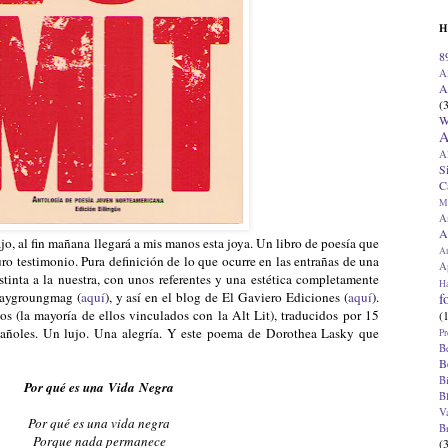
H
8
A
A
(
W
A
A
S
C
M
A
A
ajo, al fin mañana llegará a mis manos esta joya. Un libro de poesía que
A
uro testimonio. Pura definición de lo que ocurre en las entrañas de una
Ap
stinta a la nuestra, con unos referentes y una estética completamente
H
Playgroungmag (
aquí
), y así en el blog de El Gaviero Ediciones (
aquí
).
f
s (la mayoría de ellos vinculados con la Alt Lit), traducidos por 15
(
spañoles. Un lujo. Una alegría. Y este poema de Dorothea Lasky que
Pr
B
B
B
Por qué es una Vida Negra
B
V
Por qué es una vida negra
B
Porque nada permanece
(