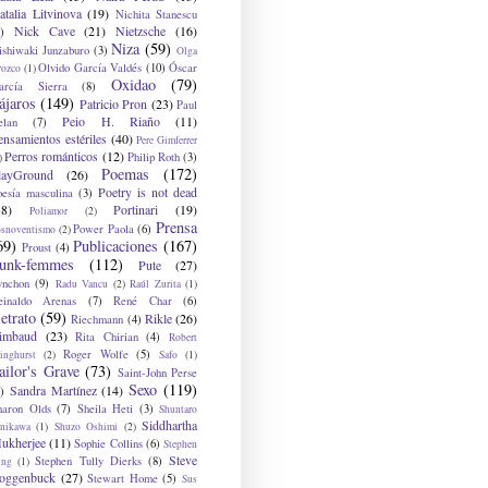
atalia Litvinova
(19)
Nichita Stanescu
Nick Cave
(21)
Nietzsche
(16)
)
Niza
(59)
ishiwaki Junzaburo
(3)
Olga
Olvido García Valdés
(10)
Óscar
rozco
(1)
Oxidao
(79)
arcía Sierra
(8)
ájaros
(149)
Patricio Pron
(23)
Paul
Peio H. Riaño
(11)
elan
(7)
ensamientos estériles
(40)
Pere Gimferrer
Perros románticos
(12)
Philip Roth
(3)
)
Poemas
(172)
layGround
(26)
Poetry is not dead
oesía masculina
(3)
38)
Portinari
(19)
Poliamor
(2)
Prensa
Power Paola
(6)
osnoventismo
(2)
69)
Publicaciones
(167)
Proust
(4)
unk-femmes
(112)
Pute
(27)
ynchon
(9)
Radu Vancu
(2)
Raúl Zurita
(1)
einaldo Arenas
(7)
René Char
(6)
etrato
(59)
Rikle
(26)
Riechmann
(4)
imbaud
(23)
Rita Chirian
(4)
Robert
Roger Wolfe
(5)
inghurst
(2)
Safo
(1)
ailor's Grave
(73)
Saint-John Perse
Sexo
(119)
Sandra Martínez
(14)
)
haron Olds
(7)
Sheila Heti
(3)
Shuntaro
Siddhartha
anikawa
(1)
Shuzo Oshimi
(2)
ukherjee
(11)
Sophie Collins
(6)
Stephen
Steve
Stephen Tully Dierks
(8)
ing
(1)
oggenbuck
(27)
Stewart Home
(5)
Sus