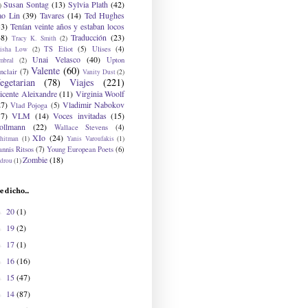
Susan Sontag
(13)
Sylvia Plath
(42)
)
ao Lin
(39)
Tavares
(14)
Ted Hughes
33)
Tenían veinte años y estaban locos
48)
Traducción
(23)
Tracy K. Smith
(2)
TS Eliot
(5)
Ulises
(4)
risha Low
(2)
Unai Velasco
(40)
Upton
mbral
(2)
Valente
(60)
nclair
(7)
Vanity Dust
(2)
egetarian
(78)
Viajes
(221)
icente Aleixandre
(11)
Virginia Woolf
27)
Vladimir Nabokov
Vlad Pojoga
(5)
17)
VLM
(14)
Voces invitadas
(15)
ollmann
(22)
Wallace Stevens
(4)
XIo
(24)
hitman
(1)
Yanis Varoufakis
(1)
nnis Ritsos
(7)
Young European Poets
(6)
Zombie
(18)
drou
(1)
e dicho...
20
(1)
►
19
(2)
►
17
(1)
►
16
(16)
►
15
(47)
►
14
(87)
►