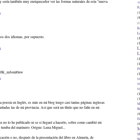
y sería también muy enriquecedor ver las formas naturales de esta "nueva
Al
K
(1
6
(8
(1
R
L
 los dos idiomas, por supuesto.
(
(
L
4
L
(
(
P
be/MK_mJoml0nw
(
9
Ma
Ma
M
(
(3
poesía en Inglés, es más en mi blog tengo casi tantas páginas inglesas
M
tadas las de mi provincia. Así que será un título que no falte en mi
B
(6
H
ún no lo he publicado ni se si llegaré a hacerlo, sobre como cambió mi
(6
La tumba del marinero: Origne: Luna Miguel...
M
M
casión o no, después de la presentación del libro en Almería, de
N