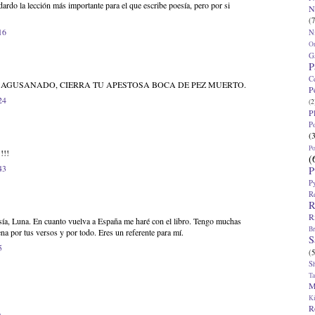
ardo la lección más importante para el que escribe poesía, pero por si
N
(7
16
N
O
G
P
C
 AGUSANADO, CIERRA TU APESTOSA BOCA DE PEZ MUERTO.
P
24
(2
P
P
(
P
!!!
(
43
P
P
R
R
R
sía, Luna. En cuanto vuelva a España me haré con el libro. Tengo muchas
Br
na por tus versos y por todo. Eres un referente para mí.
S
5
(5
S
T
M
K
R