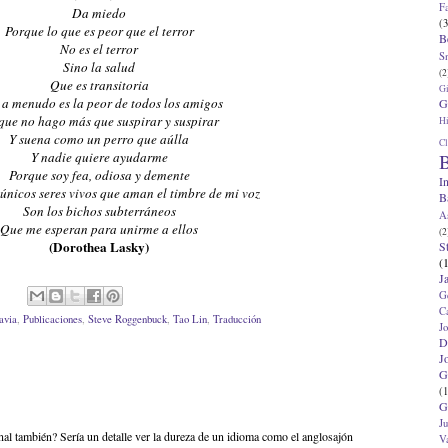
F
Da miedo
(3
Porque lo que es peor que el terror
B
No es el terror
S
Sino la salud
(2
Que es transitoria
G
a menudo es la peor de todos los amigos
G
que no hago más que suspirar y suspirar
Hi
Y suena como un perro que aúlla
Cl
Y nadie quiere ayudarme
B
Porque soy fea, odiosa y demente
I
únicos seres vivos que aman el timbre de mi voz
B
Son los bichos subterráneos
A
Que me esperan para unirme a ellos
(2
(Dorothea Lasky)
S
(
J
G
C
avia
,
Publicaciones
,
Steve Roggenbuck
,
Tao Lin
,
Traducción
J
D
J
G
(1
G
J
nal también? Sería un detalle ver la dureza de un idioma como el anglosajón
V