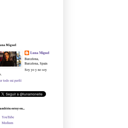
una Miguel
Luna Miguel
Barcelona,
Barcelona, Spain
Soy yo y no soy
o.
er todo mi perfil
ambién estoy en...
YouTube
Medium