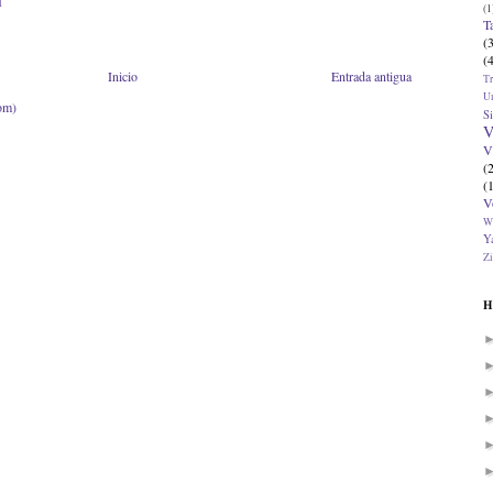
1
(1
T
(
(
Inicio
Entrada antigua
T
U
om)
Si
V
V
(
(
V
W
Ya
Zi
H