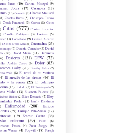
arlos Pardo
(10)
Carlota Moseguí
(9)
armen Jodra
(17)
Casanova
(13)
atulo
(13)
Chantal Maillard
Ceronetti
(1)
28)
Charles Burns
(5)
Christophe Tarkos
)
Chuck Palahniuk
(3)
Cioran
(8)
Cirlot
Citas
(577)
)
Clarice Lispector
)
Claudio Rodríguez
(3)
Coetzee
(5)
omer
(3)
Corcobado
(9)
Cristian Alcaraz
Cucarachas
(23)
)
Cristina Rivera Garza
(1)
David
ummings
(5)
Daniela Camacho
(5)
eo
(30)
David Meza
(31)
Denuncia
Desierto
(131)
DFW
(72)
36)
Dolor
(83)
idier Andrés Castro
(6)
orothea Lasky
(20)
Dorothy Parker
(2)
El arbol de mi ventana
ostoievski
(8)
34)
El arrecife de las sirenas
(46)
El
anto y la ceniza
(22)
El columpio
sesino
(13)
El dedo
(3)
El Dhammapada
(2)
lena Medel
(43)
Elisabeth Falomir
(3)
Eloy
Ellen Kennedy
(7)
izabeth Bishop
(2)
ernández Porta
(21)
Emily Dickinson
Enfermedad
(208)
Enrique
)
orales
(39)
Enrique Vila-Matas
(12)
ntrevista
(19)
Ernesto Castro
(36)
star enfermo
(59)
Fante
(8)
ernando Pessoa
(4)
Fleur Jaeggy
(9)
Fogwill
(18)
lorian Werner
(4)
Forugh