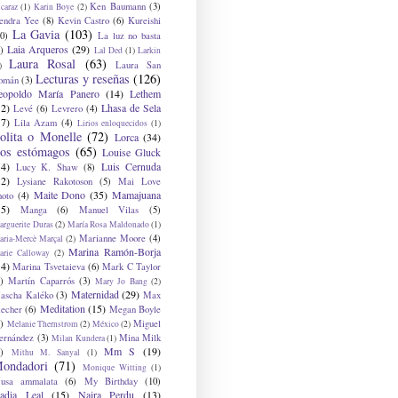
Ken Baumann
(3)
caraz
(1)
Karin Boye
(2)
endra Yee
(8)
Kevin Castro
(6)
Kureishi
La Gavia
(103)
0)
La luz no basta
Laia Arqueros
(29)
)
Lal Ded
(1)
Larkin
Laura Rosal
(63)
Laura San
)
Lecturas y reseñas
(126)
omán
(3)
eopoldo María Panero
(14)
Lethem
12)
Lhasa de Sela
Levé
(6)
Levrero
(4)
17)
Lila Azam
(4)
Lirios enloquecidos
(1)
olita o Monelle
(72)
Lorca
(34)
os estómagos
(65)
Louise Gluck
14)
Luis Cernuda
Lucy K. Shaw
(8)
12)
Lysiane Rakotoson
(5)
Mai Love
Maite Dono
(35)
Mamajuana
hoto
(4)
15)
Manga
(6)
Manuel Vilas
(5)
rguerite Duras
(2)
María Rosa Maldonado
(1)
Marianne Moore
(4)
ria-Mercè Marçal
(2)
Marina Ramón-Borja
arie Calloway
(2)
14)
Marina Tsvetaieva
(6)
Mark C Taylor
)
Martín Caparrós
(3)
Mary Jo Bang
(2)
Maternidad
(29)
ascha Kaléko
(3)
Max
Meditation
(15)
lecher
(6)
Megan Boyle
)
Miguel
Melanie Thernstrom
(2)
México
(2)
ernández
(3)
Mina Milk
Milan Kundera
(1)
Mm S
(19)
)
Mithu M. Sanyal
(1)
ondadori
(71)
Monique Witting
(1)
usa ammalata
(6)
My Birthday
(10)
adia Leal
(15)
Naira Perdu
(13)