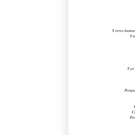
Y otros huma
Y n
Y yo
Porque
C
Por