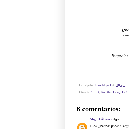
Que 
Por
Porque los 
La culpable
Luna Miguel
at
9:04 p. m.
Etiqueta
Alt Lit
,
Dorothea Lasky
,
La G
8 comentarios:
Miguel Álvarez
dijo...
Luna, ¿Podrías poner el orgi