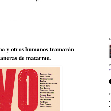
L
na y otros humanos tramarán
maneras de matarme.
y
V
T