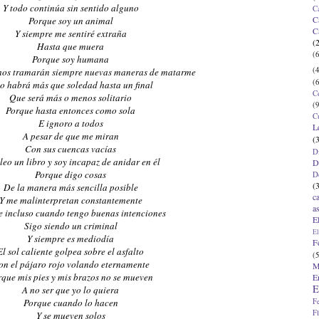
Y todo continúa sin sentido alguno
C
C
Porque soy un animal
C
Y siempre me sentiré extraña
(
Hasta que muera
(6
Porque soy humana
(4
nos tramarán siempre nuevas maneras de matarme
(6
o habrá más que soledad hasta un final
C
Que será más o menos solitario
(9
Porque hasta entonces como sola
C
E ignoro a todos
L
A pesar de que me miran
(
Con sus cuencas vacías
D
 leo un libro y soy incapaz de anidar en él
D
Porque digo cosas
D
(
De la manera más sencilla posible
c
Y me malinterpretan constantemente
a
 incluso cuando tengo buenas intenciones
E
Sigo siendo un criminal
El
Y siempre es mediodía
F
El sol caliente golpea sobre el asfalto
(5
on el pájaro rojo volando eternamente
M
que mis pies y mis brazos no se mueven
E
E
A no ser que yo lo quiera
F
Porque cuando lo hacen
F
Y se mueven solos