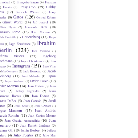
arrojzad
(3)
Françoise Sagan
(4)
Franzen
Fresy Cool
(39)
Gabby
)
Fresán
(9)
ess
(12)
Gabriela Wiener
(9)
Gary
Gatos
(126)
nyder
(8)
Gertrud Kolmar
Ghost World
(14)
Gil Padrol
(10)
)
Gioconda Belli
(10)
illian Flynn
(2)
onzalo Torné
(13)
Henri Michaux
(2)
Houellebecq
(13)
lda Doolittle
(1)
Hugo
Ibrahim
Iago Fernández
(3)
aus
(1)
erlin
(324)
Idea Vilariño
(1)
nfinita tristeza
(37)
Ingeborg
achmann
(13)
Inger Christensen
(4)
Inio
Instagram
(151)
sano
(4)
Irene Vilar
Jacob
Jack Kerouac
(8)
)
Isla Correyero
(2)
teinberg
(11)
Japón
Janet Malcolm
(1)
12)
Javier Calvo
(19)
Jaques Roubaud
(1)
avier Moreno
(14)
Jean Forton
(3)
Jean
enet
(5)
Jesús
Jeffrey Eugenides
(2)
armona Robles
(10)
Joan Didion
(5)
Jordi
ordan DeBor
(5)
Jordi Carrión
(9)
oce
(23)
Jordi Soler
(1)
Jorie Graham
(1)
oyce Mansour
(13)
Juan Andrés
arcía Román
(11)
Juan Carlos Mestre
Juan
0)
Juan Gracia Armendáriz
(10)
uerrero
(11)
Juan Ramón Jiménez
(3)
uanma Gil
(10)
Julián Herbert
(4)
Julieta
Julio Fuertes
(31)
alero
(4)
Julio Mas