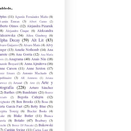
ablo de...
9plus
(11)
Agustín Fernández Mallo
(8)
l-amin Emran
(3)
Albert Camus
(2)
lberto Olmos
(12)
Alejandra Pizarnik
38)
Aleksandra
Alejandro Cinque
(6)
aliszewska
(34)
Allen Ginsberg
(6)
lpha Decay
(59)
Alt Lit
(83)
Alvy
lvaro Guijarro
(5)
Alvaro Mutis
(4)
inger
(13)
Amelie Nothomb
(14)
Ana
arrete
(19)
Ana Gorria
(12)
Ana María
Anagrama
(40)
Anais Nin
(18)
oix
(1)
Anna Ajmátova
(16)
natole Broyard
(4)
nne Carson
(11)
Anne Sexton
(17)
Antonio Machado
(5)
nnie Ernaux
(2)
ollinaire
(3)
AR Ammons
(1)
Ariana
Arte y
Artaud
(3)
arwicz
(1)
Arte
(1)
otografía
(228)
Arturo Sánchez
12)
Barthes
(19)
Baudelaire
(21)
Beatriz
Begoña Callejón
(12)
eciado
(2)
Ben Brooks
(13)
eigbeder
(9)
Benn
(8)
erta García Faet
(25)
Betty Blue
(51)
irgitta Trotzig
(6)
Blackie Books
(4)
Blake Butler
(11)
lake
(6)
Blanca
Bolaño
(47)
arela
(8)
Bradbury
(3)
Bukowski
recht
(3)
Breece DJ Pancake
(2)
37)
Capitán Swing
(11)
Carlos Lust
(8)