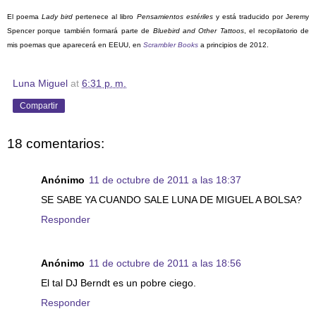
El poema
Lady bird
pertenece al libro
Pensamientos estériles
y está traducido por Jeremy
Spencer porque también formará parte de
Bluebird and Other Tattoos
, el recopilatorio de
mis poemas que aparecerá en EEUU, en
Scrambler Books
a principios de 2012.
Luna Miguel
at
6:31 p. m.
Compartir
18 comentarios:
Anónimo
11 de octubre de 2011 a las 18:37
SE SABE YA CUANDO SALE LUNA DE MIGUEL A BOLSA?
Responder
Anónimo
11 de octubre de 2011 a las 18:56
El tal DJ Berndt es un pobre ciego.
Responder