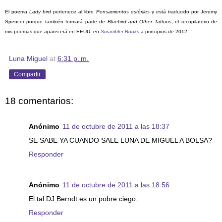
El poema
Lady bird
pertenece al libro
Pensamientos estériles
y está traducido por Jeremy
Spencer porque también formará parte de
Bluebird and Other Tattoos
, el recopilatorio de
mis poemas que aparecerá en EEUU, en
Scrambler Books
a principios de 2012.
Luna Miguel
at
6:31 p. m.
Compartir
18 comentarios:
Anónimo
11 de octubre de 2011 a las 18:37
SE SABE YA CUANDO SALE LUNA DE MIGUEL A BOLSA?
Responder
Anónimo
11 de octubre de 2011 a las 18:56
El tal DJ Berndt es un pobre ciego.
Responder