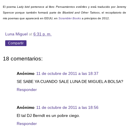
El poema
Lady bird
pertenece al libro
Pensamientos estériles
y está traducido por Jeremy
Spencer porque también formará parte de
Bluebird and Other Tattoos
, el recopilatorio de
mis poemas que aparecerá en EEUU, en
Scrambler Books
a principios de 2012.
Luna Miguel
at
6:31 p. m.
Compartir
18 comentarios:
Anónimo
11 de octubre de 2011 a las 18:37
SE SABE YA CUANDO SALE LUNA DE MIGUEL A BOLSA?
Responder
Anónimo
11 de octubre de 2011 a las 18:56
El tal DJ Berndt es un pobre ciego.
Responder