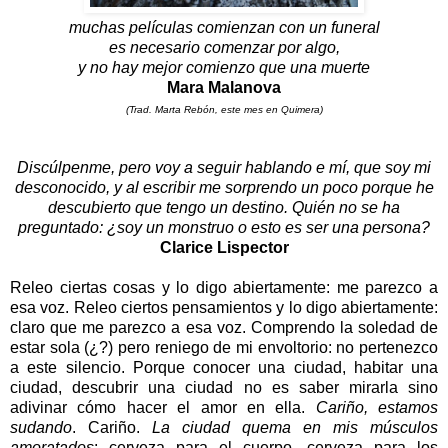
muchas películas comienzan con un funeral
es necesario comenzar por algo,
y no hay mejor comienzo que una muerte
Mara Malanova
(Trad. Marta Rebón, este mes en Quimera)
Discúlpenme, pero voy a seguir hablando e mí, que soy mi
desconocido, y al escribir me sorprendo un poco porque he
descubierto que tengo un destino. Quién no se ha
preguntado: ¿soy un monstruo o esto es ser una persona?
Clarice Lispector
Releo ciertas cosas y lo digo abiertamente: me parezco a
esa voz. Releo ciertos pensamientos y lo digo abiertamente:
claro que me parezco a esa voz. Comprendo la soledad de
estar sola (¿?) pero reniego de mi envoltorio: no pertenezco
a este silencio. Porque conocer una ciudad, habitar una
ciudad, descubrir una ciudad no es saber mirarla sino
adivinar cómo hacer el amor en ella.
Cariño, estamos
sudando
. Cariño.
La ciudad quema en mis músculos
amoratados
: cerveza para el cuerpo, cerveza para los