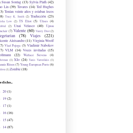
Susan Sontag
(13)
Sylvia Plath
(42)
)
ao Lin
(39)
Tavares
(14)
Ted Hughes
33)
Tenían veinte años y estaban locos
48)
Traducción
(23)
Tracy K. Smith
(2)
TS Eliot
(5)
Ulises
(4)
risha Low
(2)
Unai Velasco
(40)
Upton
mbral
(2)
Valente
(60)
nclair
(7)
Vanity Dust
(2)
egetarian
(78)
Viajes
(221)
icente Aleixandre
(11)
Virginia Woolf
27)
Vladimir Nabokov
Vlad Pojoga
(5)
17)
VLM
(14)
Voces invitadas
(15)
ollmann
(22)
Wallace Stevens
(4)
XIo
(24)
hitman
(1)
Yanis Varoufakis
(1)
nnis Ritsos
(7)
Young European Poets
(6)
Zombie
(18)
drou
(1)
e dicho...
20
(1)
►
19
(2)
►
17
(1)
►
16
(16)
►
15
(47)
►
14
(87)
►