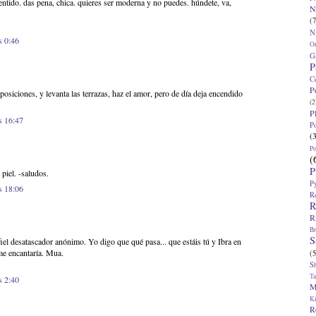
sentido. das pena, chica. quieres ser moderna y no puedes. húndete, va,
N
(7
N
s 0:46
O
G
P
C
P
exposiciones, y levanta las terrazas, haz el amor, pero de día deja encendido
(2
P
s 16:47
P
(
P
(
P
 piel. -saludos.
P
s 18:06
R
R
R
Br
S
iel desatascador anónimo. Yo digo que qué pasa... que estáis tú y Ibra en
e encantaría. Mua.
(5
S
T
s 2:40
M
K
R