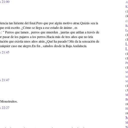
s 21:00
Al
K
(1
(8
(1
encia tan hiriente del final.Pero que por algún motivo atrae.Quizás sea la
R
ue está escrito. ¿Cómo se llega a ese estado de ánimo , es
L
: " Perros que lamen , perros que muerden , jaurías que aúllan a través de
(
r pasar de los pajaros a los perros.Hacía más de tres años que no leía
(
tación que existía unos años atrás.¿Qué ha pasado?.Me da la sensación de
L
alquier caso me alegro.En fin , saludos desde la Baja Andalucía.
L
s 21:45
(
(
P
(
Ma
Ma
s 21:47
M
(
(3
M
B
 Monstruitos.
(6
s 22:27
H
(6
M
M
N