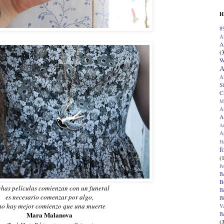
H
8
A
A
(
W
A
A
S
C
M
A
A
A
Ap
H
f
(
Pr
B
B
has películas comienzan con un funeral
B
es necesario comenzar por algo,
B
no hay mejor comienzo que una muerte
V
Mara Malanova
B
(