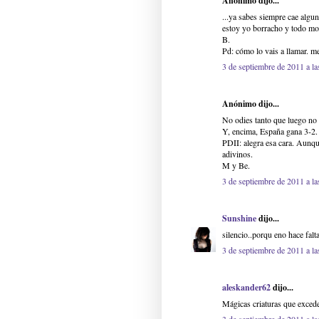
Anónimo dijo...
...ya sabes siempre cae algun
estoy yo borracho y todo mo
B.
Pd: cómo lo vais a llamar. m
3 de septiembre de 2011 a la
Anónimo dijo...
No odies tanto que luego no t
Y, encima, España gana 3-2. 
PDII: alegra esa cara. Aunqu
adivinos.
M y Be.
3 de septiembre de 2011 a la
Sunshine
dijo...
silencio..porqu eno hace falt
3 de septiembre de 2011 a la
aleskander62
dijo...
Mágicas criaturas que excede