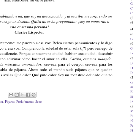
(Trad. Marta Rebón, este mes en Quimera)
C
C
C
hablando e mí, que soy mi desconocido, y al escribir me sorprendo un
(
e tengo un destino. Quién no se ha preguntado: ¿soy un monstruo o
(6
esto es ser una persona?
(4
Clarice Lispector
(6
C
iertamente: me parezco a esa voz. Releo ciertos pensamientos y lo digo
(9
co a esa voz. Comprendo la soledad de estar sola (¿?) pero reniego de
C
L
ste silencio. Porque conocer una ciudad, habitar una ciudad, descubrir
(
sino adivinar cómo hacer el amor en ella.
Cariño, estamos sudando
.
D
is músculos amoratados
: cerveza para el cuerpo, cerveza para los
D
abla de pájaros. Ahora todo el mundo suda pájaros que se quedan
D
sus axilas. Qué calor. Qué puto calor. Soy un monstruo delicado que no
(
c
a
E
El
F
tor
,
Pájaros
,
Punk-femmes
,
Sexo
(5
M
E
E
F
F