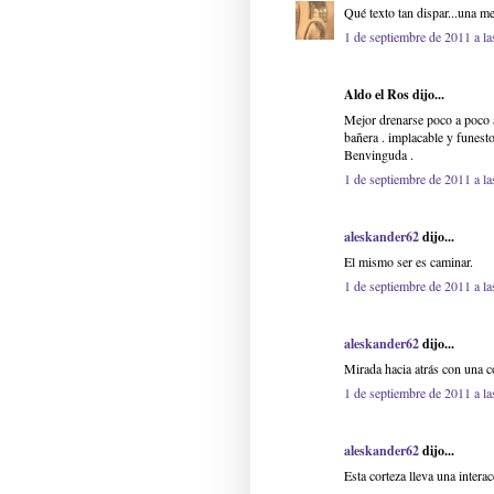
Qué texto tan dispar...una m
1 de septiembre de 2011 a la
Aldo el Ros dijo...
Mejor drenarse poco a poco a
bañera . implacable y funest
Benvinguda .
1 de septiembre de 2011 a la
aleskander62
dijo...
El mismo ser es caminar.
1 de septiembre de 2011 a la
aleskander62
dijo...
Mirada hacia atrás con una c
1 de septiembre de 2011 a la
aleskander62
dijo...
Esta corteza lleva una inter