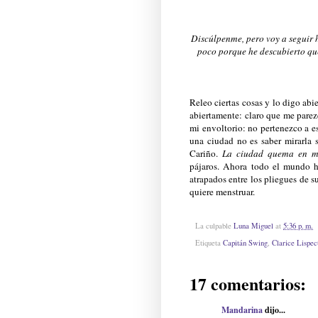
Discúlpenme, pero voy a seguir 
poco porque he descubierto qu
Releo ciertas cosas y lo digo ab
abiertamente: claro que me parez
mi envoltorio: no pertenezco a e
una ciudad no es saber mirarla 
Cariño.
La ciudad quema en m
pájaros. Ahora todo el mundo h
atrapados entre los pliegues de 
quiere menstruar.
La culpable
Luna Miguel
at
5:36 p. m.
Etiqueta
Capitán Swing
,
Clarice Lispec
17 comentarios:
Mandarina
dijo...