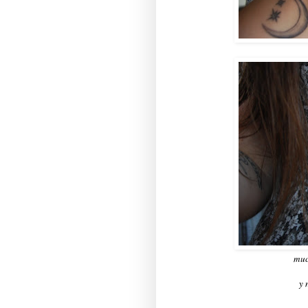
muc
y 