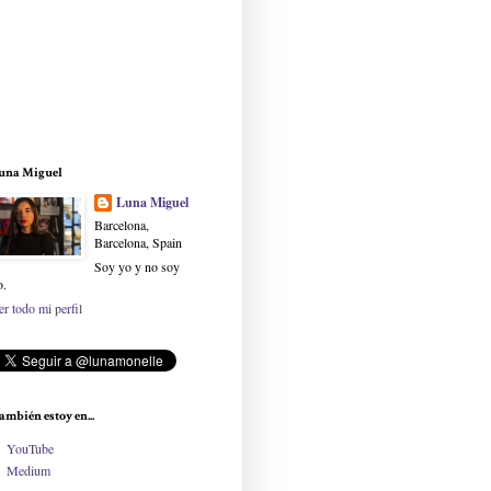
una Miguel
Luna Miguel
Barcelona,
Barcelona, Spain
Soy yo y no soy
o.
er todo mi perfil
ambién estoy en...
YouTube
Medium