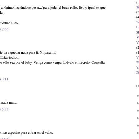
(1
T
 anónimo haciéndose pasar...`para joder el buen rollo. Eso o igual es que
(
la.
(
e como vivo.
T
U
s 2:56
Si
V
V
(
(
e va a quedar nada para ti. Ni para mí.
V
Estás jodido.
e sólo sea por el baby. Venga como venga. Llévalo en secreto. Consulta
W
Ya
Zi
s 3:11
H
a nada mas...
s 5:33
n su espectro para entrar en el vaho.