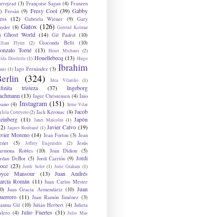
arrojzad
(3)
Françoise Sagan
(4)
Franzen
Fresy Cool
(39)
Gabby
)
Fresán
(9)
ess
(12)
Gabriela Wiener
(9)
Gary
Gatos
(126)
nyder
(8)
Gertrud Kolmar
Ghost World
(14)
Gil Padrol
(10)
)
Gioconda Belli
(10)
illian Flynn
(2)
onzalo Torné
(13)
Henri Michaux
(2)
Houellebecq
(13)
lda Doolittle
(1)
Hugo
Ibrahim
Iago Fernández
(3)
aus
(1)
erlin
(324)
Idea Vilariño
(1)
nfinita tristeza
(37)
Ingeborg
achmann
(13)
Inger Christensen
(4)
Inio
Instagram
(151)
sano
(4)
Irene Vilar
Jacob
Jack Kerouac
(8)
)
Isla Correyero
(2)
teinberg
(11)
Japón
Janet Malcolm
(1)
12)
Javier Calvo
(19)
Jaques Roubaud
(1)
avier Moreno
(14)
Jean Forton
(3)
Jean
enet
(5)
Jesús
Jeffrey Eugenides
(2)
armona Robles
(10)
Joan Didion
(5)
Jordi
ordan DeBor
(5)
Jordi Carrión
(9)
oce
(23)
Jordi Soler
(1)
Jorie Graham
(1)
oyce Mansour
(13)
Juan Andrés
arcía Román
(11)
Juan Carlos Mestre
Juan
0)
Juan Gracia Armendáriz
(10)
uerrero
(11)
Juan Ramón Jiménez
(3)
uanma Gil
(10)
Julián Herbert
(4)
Julieta
Julio Fuertes
(31)
alero
(4)
Julio Mas