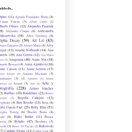
ablo de...
9plus
(11)
Agustín Fernández Mallo
(8)
l-amin Emran
(3)
Albert Camus
(2)
lberto Olmos
(12)
Alejandra Pizarnik
38)
Aleksandra
Alejandro Cinque
(6)
aliszewska
(34)
Allen Ginsberg
(6)
lpha Decay
(59)
Alt Lit
(83)
Alvy
lvaro Guijarro
(5)
Alvaro Mutis
(4)
inger
(13)
Amelie Nothomb
(14)
Ana
arrete
(19)
Ana Gorria
(12)
Ana María
Anagrama
(40)
Anais Nin
(18)
oix
(1)
Anna Ajmátova
(16)
natole Broyard
(4)
nne Carson
(11)
Anne Sexton
(17)
Antonio Machado
(5)
nnie Ernaux
(2)
ollinaire
(3)
AR Ammons
(1)
Ariana
Arte y
Artaud
(3)
arwicz
(1)
Arte
(1)
otografía
(228)
Arturo Sánchez
12)
Barthes
(19)
Baudelaire
(21)
Beatriz
Begoña Callejón
(12)
eciado
(2)
Ben Brooks
(13)
eigbeder
(9)
Benn
(8)
erta García Faet
(25)
Betty Blue
(51)
irgitta Trotzig
(6)
Blackie Books
(4)
Blake Butler
(11)
lake
(6)
Blanca
Bolaño
(47)
arela
(8)
Bradbury
(3)
Bukowski
recht
(3)
Breece DJ Pancake
(2)
37)
Capitán Swing
(11)
Carlos Lust
(8)