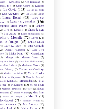
Ken Baumann
(3)
caraz
(1)
Karin Boye
(2)
endra Yee
(8)
Kevin Castro
(6)
Kureishi
La Gavia
(103)
0)
La luz no basta
Laia Arqueros
(29)
)
Lal Ded
(1)
Larkin
Laura Rosal
(63)
Laura San
)
Lecturas y reseñas
(126)
omán
(3)
eopoldo María Panero
(14)
Lethem
12)
Lhasa de Sela
Levé
(6)
Levrero
(4)
17)
Lila Azam
(4)
Lirios enloquecidos
(1)
olita o Monelle
(72)
Lorca
(34)
os estómagos
(65)
Louise Gluck
14)
Luis Cernuda
Lucy K. Shaw
(8)
12)
Lysiane Rakotoson
(5)
Mai Love
Maite Dono
(35)
Mamajuana
hoto
(4)
15)
Manga
(6)
Manuel Vilas
(5)
rguerite Duras
(2)
María Rosa Maldonado
(1)
Marianne Moore
(4)
ria-Mercè Marçal
(2)
Marina Ramón-Borja
arie Calloway
(2)
14)
Marina Tsvetaieva
(6)
Mark C Taylor
)
Martín Caparrós
(3)
Mary Jo Bang
(2)
Maternidad
(29)
ascha Kaléko
(3)
Max
Meditation
(15)
lecher
(6)
Megan Boyle
)
Miguel
Melanie Thernstrom
(2)
México
(2)
ernández
(3)
Mina Milk
Milan Kundera
(1)
Mm S
(19)
)
Mithu M. Sanyal
(1)
ondadori
(71)
Monique Witting
(1)
usa ammalata
(6)
My Birthday
(10)
adia Leal
(15)
Naira Perdu
(13)