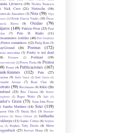
atalia Litvinova
(19)
Nichita Stanescu
Nick Cave
(21)
Nietzsche
(16)
)
Niza
(59)
ishiwaki Junzaburo
(3)
Olga
Olvido García Valdés
(10)
Óscar
rozco
(1)
Oxidao
(79)
arcía Sierra
(8)
ájaros
(149)
Patricio Pron
(23)
Paul
Peio H. Riaño
(11)
elan
(7)
ensamientos estériles
(40)
Pere Gimferrer
Perros románticos
(12)
Philip Roth
(3)
)
Poemas
(172)
layGround
(26)
Poetry is not dead
oesía masculina
(3)
38)
Portinari
(19)
Poliamor
(2)
Prensa
Power Paola
(6)
osnoventismo
(2)
69)
Publicaciones
(167)
Proust
(4)
unk-femmes
(112)
Pute
(27)
ynchon
(9)
Radu Vancu
(2)
Raúl Zurita
(1)
einaldo Arenas
(7)
René Char
(6)
etrato
(59)
Rikle
(26)
Riechmann
(4)
imbaud
(23)
Rita Chirian
(4)
Robert
Roger Wolfe
(5)
inghurst
(2)
Safo
(1)
ailor's Grave
(73)
Saint-John Perse
Sexo
(119)
Sandra Martínez
(14)
)
haron Olds
(7)
Sheila Heti
(3)
Shuntaro
Siddhartha
anikawa
(1)
Shuzo Oshimi
(2)
ukherjee
(11)
Sophie Collins
(6)
Stephen
Steve
Stephen Tully Dierks
(8)
ing
(1)
oggenbuck
(27)
Stewart Home
(5)
Sus