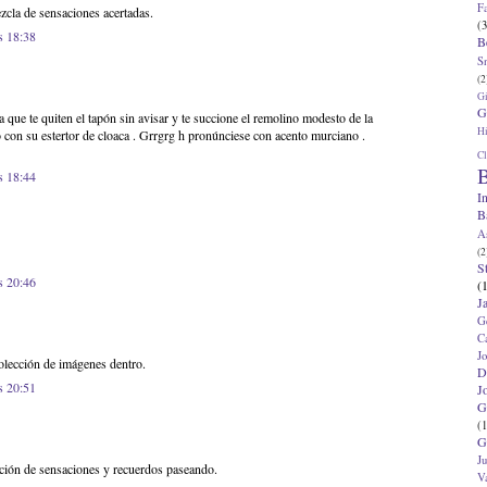
F
ezcla de sensaciones acertadas.
(3
s 18:38
B
S
(2
G
G
 que te quiten el tapón sin avisar y te succione el remolino modesto de la
Hi
o con su estertor de cloaca . Grrgrg h pronúnciese con acento murciano .
Cl
B
s 18:44
I
B
A
(2
S
s 20:46
(
J
G
C
J
olección de imágenes dentro.
D
s 20:51
J
G
(1
G
J
acción de sensaciones y recuerdos paseando.
V