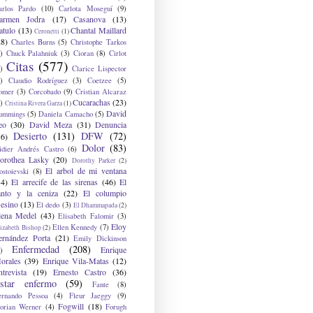
arlos Pardo
(10)
Carlota Moseguí
(9)
armen Jodra
(17)
Casanova
(13)
atulo
(13)
Chantal Maillard
Ceronetti
(1)
28)
Charles Burns
(5)
Christophe Tarkos
)
Chuck Palahniuk
(3)
Cioran
(8)
Cirlot
Citas
(577)
)
Clarice Lispector
)
Claudio Rodríguez
(3)
Coetzee
(5)
omer
(3)
Corcobado
(9)
Cristian Alcaraz
Cucarachas
(23)
)
Cristina Rivera Garza
(1)
David
ummings
(5)
Daniela Camacho
(5)
eo
(30)
David Meza
(31)
Denuncia
Desierto
(131)
DFW
(72)
36)
Dolor
(83)
idier Andrés Castro
(6)
orothea Lasky
(20)
Dorothy Parker
(2)
El arbol de mi ventana
ostoievski
(8)
34)
El arrecife de las sirenas
(46)
El
anto y la ceniza
(22)
El columpio
sesino
(13)
El dedo
(3)
El Dhammapada
(2)
lena Medel
(43)
Elisabeth Falomir
(3)
Eloy
Ellen Kennedy
(7)
izabeth Bishop
(2)
ernández Porta
(21)
Emily Dickinson
Enfermedad
(208)
Enrique
)
orales
(39)
Enrique Vila-Matas
(12)
ntrevista
(19)
Ernesto Castro
(36)
star enfermo
(59)
Fante
(8)
ernando Pessoa
(4)
Fleur Jaeggy
(9)
Fogwill
(18)
lorian Werner
(4)
Forugh