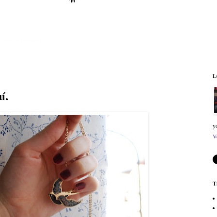
L
í.
y
V
T