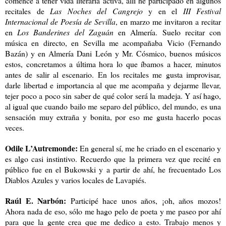
comencé a tener vida literaria activa, allí he participado en algunos
recitales de
Las Noches del Cangrejo
y en el
III Festival
Internacional de Poesía de Sevilla
, en marzo me invitaron a recitar
en
Los Banderines del Zaguán
en Almería. Suelo recitar con
música en directo, en Sevilla me acompañaba Vicio (Fernando
Bazán) y en Almería Dani León y Mr. Cósmico, buenos músicos
estos, concretamos a última hora lo que íbamos a hacer, minutos
antes de salir al escenario. En los recitales me gusta improvisar,
darle libertad e importancia al que me acompaña y dejarme llevar,
tejer poco a poco sin saber de qué color será la madeja. Y así hago,
al igual que cuando bailo me separo del público, del mundo, es una
sensación muy extraña y bonita, por eso me gusta hacerlo pocas
veces.
Odile L’Autremonde:
En general sí, me he criado en el escenario y
es algo casi instintivo. Recuerdo que la primera vez que recité en
público fue en el Bukowski y a partir de ahí, he frecuentado Los
Diablos Azules y varios locales de Lavapiés.
Raúl E. Narbón:
Participé hace unos años, ¡oh, años mozos!
Ahora nada de eso, sólo me hago pelo de poeta y me paseo por ahí
para que la gente crea que me dedico a esto. Trabajo menos y