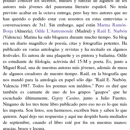
podido conocer los secretos, miedos y rarezas de algunos de los
autores más jóvenes del panorama literario español. No tenía
previsto acabar en la octava entrega, pero hay tres autores que no
han querido o podido estar con nosotros en estas entrevistas o
conversaciones de 3x1. Sin embargo, aquí están
Marina Ramón-
Borja
(Almería),
Odile L'Autremonde
(Madrid) y
Raúl E. Narbón
(Valencia). Marina ha sido bloguera durante mucho tiempo. Su blog
era un diario magnífico de poesía, citas y fotografías potentes. Ha
publicado en varias antologías y revistas y ha recitado en algunos
festivales. Es autora de una plaquette y es pintora y bailarina. Odile
es estudiante de filología, activista del 15-M y poeta. Es, junto a
Miguel Rual, una de nuestras autoras más jóvenes, además de musa
de algunos creadores de nuestro tiempo. Raúl, en la biografía que
nos mandó para la antología en papel sólo dijo "Raúl E. Narbón.
Valencia 1987. Todos los poemas son inéditos." Pero os diré que
también es cantante de uno de los grupos "guapos" que he
escuchado últimamente,
Gypsy Casino
, junto a Julio Fuertes.
Ninguno de los tres tiene libro publicado pero eso no es lo que más
les importa. Son listos, son hermosos, escriben bien y saben lo que
quieren. Aquí dejo sus respuestas y aquí me despido hasta mediados
de septiembre, cuando el libro esté por fin en nuestras manos:
gracias, besos y locura.