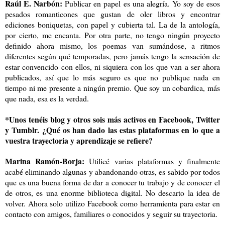
Raúl E. Narbón:
Publicar en papel es una alegría. Yo soy de esos
pesados romanticones que gustan de oler libros y encontrar
ediciones boniquetas, con papel y cubierta tal. La de la antología,
por cierto, me encanta. Por otra parte, no tengo ningún proyecto
definido ahora mismo, los poemas van sumándose, a ritmos
diferentes según qué temporadas, pero jamás tengo la sensación de
estar convencido con ellos, ni siquiera con los que van a ser ahora
publicados, así que lo más seguro es que no publique nada en
tiempo ni me presente a ningún premio. Que soy un cobardica, más
que nada, esa es la verdad.
*Unos tenéis blog y otros sois más activos en Facebook, Twitter
y Tumblr. ¿Qué os han dado las estas plataformas en lo que a
vuestra trayectoria y aprendizaje se refiere?
Marina Ramón-Borja:
Utilicé varias plataformas y finalmente
acabé eliminando algunas y abandonando otras, es sabido por todos
que es una buena forma de dar a conocer tu trabajo y de conocer el
de otros, es una enorme biblioteca digital. No descarto la idea de
volver. Ahora solo utilizo Facebook como herramienta para estar en
contacto con amigos, familiares o conocidos y seguir su trayectoria.