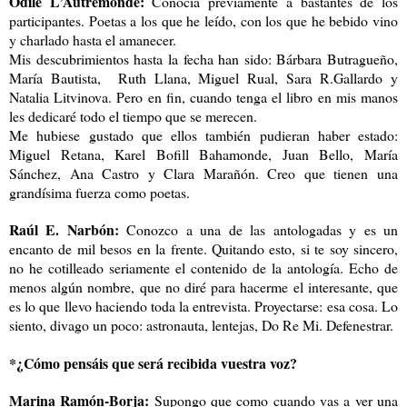
Odile L’Autremonde:
Conocía previamente a bastantes de los
participantes. Poetas a los que he leído, con los que he bebido vino
y charlado hasta el amanecer.
Mis descubrimientos hasta la fecha han sido: Bárbara Butragueño,
María Bautista, Ruth Llana, Miguel Rual, Sara R.Gallardo y
Natalia Litvinova. Pero en fin, cuando tenga el libro en mis manos
les dedicaré todo el tiempo que se merecen.
Me hubiese gustado que ellos también pudieran haber estado:
Miguel Retana, Karel Bofill Bahamonde, Juan Bello, María
Sánchez, Ana Castro y Clara Marañón. Creo que tienen una
grandísima fuerza como poetas.
Raúl E. Narbón:
Conozco a una de las antologadas y es un
encanto de mil besos en la frente. Quitando esto, si te soy sincero,
no he cotilleado seriamente el contenido de la antología. Echo de
menos algún nombre, que no diré para hacerme el interesante, que
es lo que llevo haciendo toda la entrevista. Proyectarse: esa cosa. Lo
siento, divago un poco: astronauta, lentejas, Do Re Mi. Defenestrar.
*¿Cómo pensáis que será recibida vuestra voz?
Marina Ramón-Borja:
Supongo que como cuando vas a ver una