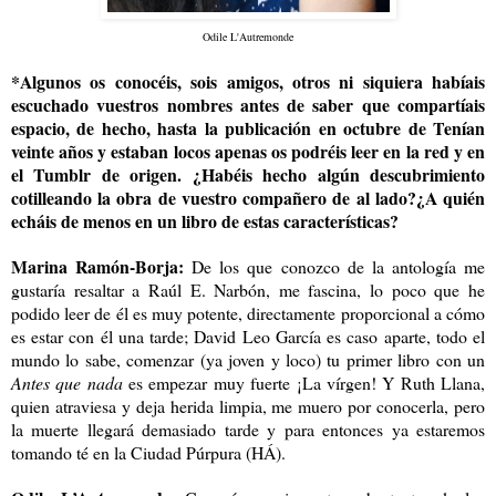
Odile L'Autremonde
*Algunos os conocéis, sois amigos, otros ni siquiera habíais
escuchado vuestros nombres antes de saber que compartíais
espacio, de hecho, hasta la publicación en octubre de Tenían
veinte años y estaban locos apenas os podréis leer en la red y en
el Tumblr de origen. ¿Habéis hecho algún descubrimiento
cotilleando la obra de vuestro compañero de al lado?¿A quién
echáis de menos en un libro de estas características?
Marina Ramón-Borja:
De los que conozco de la antología me
gustaría resaltar a Raúl E. Narbón, me fascina, lo poco que he
podido leer de él es muy potente, directamente proporcional a cómo
es estar con él una tarde; David Leo García es caso aparte, todo el
mundo lo sabe, comenzar (ya joven y loco) tu primer libro con un
Antes que nada
es empezar muy fuerte ¡La vírgen! Y Ruth Llana,
quien atraviesa y deja herida limpia, me muero por conocerla, pero
la muerte llegará demasiado tarde y para entonces ya estaremos
tomando té en la Ciudad Púrpura (HÁ).