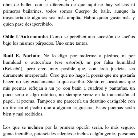
obra de ballet, con la diferencia de que aquí no hay solistas ni
primeros bailarines, todos somos Cuerpo de baile, aunque la
trayectoria de algunos sea más amplia. Habrá quien guste más y
quien pase desapercibido.
Odile L’Autremonde:
Como se perciben una sucesión de sueños
bajo los mismos párpados. Uno entre tantos.
Raúl E. Narbón:
No lo digo por molerme a piedras, ni por
humildad o autocrítica (ese estorbo), ni por falsa humildad
(Belcebú), pero creo muy posible que, con toda justicia, sea
duramente interpretada. Creo que no hago la poesía que me gustaría
hacer, no soy exactamente lo que escribo. Siento en ocasiones que
mis poemas reflejan a un
yo
con batín a cuadros y pantuflas, un
poco serio o algo retórico, no siempre veraz en la transmisión al
papel, al poema. Tampoco me parecería un desatino castigable con
un tiro en el pecho que a alguien le gustara. Estos poemas serán
bien y mal recibidos.
Los que se inclinen por la primera opción serán, lo más seguro,
gente increíble, potenciales talentos e incluso algún genio, personas