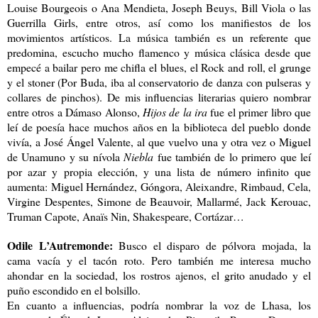
Louise Bourgeois o Ana Mendieta, Joseph Beuys, Bill Viola o las
Guerrilla Girls, entre otros, así como los manifiestos de los
movimientos artísticos. La música también es un referente que
predomina, escucho mucho flamenco y música clásica desde que
empecé a bailar pero me chifla el blues, el Rock and roll, el grunge
y el stoner (Por Buda, iba al conservatorio de danza con pulseras y
collares de pinchos). De mis influencias literarias quiero nombrar
entre otros a Dámaso Alonso,
Hijos de la ira
fue el primer libro que
leí de poesía hace muchos años en la biblioteca del pueblo donde
vivía, a José Ángel Valente, al que vuelvo una y otra vez o Miguel
de Unamuno y su nívola
Niebla
fue también de lo primero que leí
por azar y propia elección, y una lista de número infinito que
aumenta: Miguel Hernández, Góngora, Aleixandre, Rimbaud, Cela,
Virgine Despentes, Simone de Beauvoir, Mallarmé, Jack Kerouac,
Truman Capote, Anaïs Nin, Shakespeare, Cortázar…
Odile L’Autremonde:
Busco el disparo de pólvora mojada, la
cama vacía y el tacón roto. Pero también me interesa mucho
ahondar en la sociedad, los rostros ajenos, el grito anudado y el
puño escondido en el bolsillo.
En cuanto a influencias, podría nombrar la voz de Lhasa, los