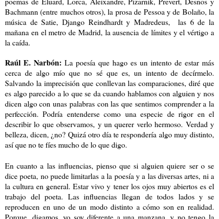
poemas de Éluard, Lorca, Aleixandre, Pizarnik, Prevert, Desnos y
Bachmann (entre muchos otros), la prosa de Pessoa y de Bolaño, la
música de Satie, Django Reindhardt y Madredeus, las 6 de la
mañana en el metro de Madrid, la ausencia de límites y el vértigo a
la caída.
Raúl E. Narbón:
La poesía que hago es un intento de estar más
cerca de algo mío que no sé que es, un intento de decírmelo.
Salvando la imprecisión que conllevan las comparaciones, diré que
es algo parecido a lo que se da cuando hablamos con alguien y nos
dicen algo con unas palabras con las que sentimos comprender a la
perfección. Podría entenderse como una especie de rigor en el
describir lo que observamos, y un querer verlo hermoso. Verdad y
belleza, dicen, ¿no? Quizá otro día te respondería algo muy distinto,
así que no te fíes mucho de lo que digo.
En cuanto a las influencias, pienso que si alguien quiere ser o se
dice poeta, no puede limitarlas a la poesía y a las diversas artes, ni a
la cultura en general. Estar vivo y tener los ojos muy abiertos es el
trabajo del poeta. Las influencias llegan de todos lados y se
reproducen en uno de un modo distinto a cómo son en realidad.
Porque, digamos, yo soy diferente a una manzana, y no tengo la