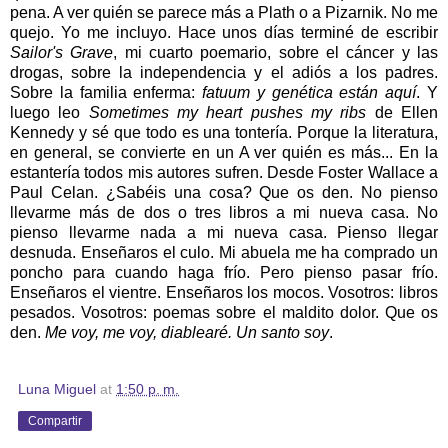
pena. A ver quién se parece más a Plath o a Pizarnik. No me
quejo. Yo me incluyo. Hace unos días terminé de escribir
Sailor's Grave
, mi cuarto poemario, sobre el cáncer y las
drogas, sobre la independencia y el adiós a los padres.
Sobre la familia enferma:
fatuum y genética están aquí
. Y
luego leo
Sometimes my heart pushes my ribs
de Ellen
Kennedy y sé que todo es una tontería. Porque la literatura,
en general, se convierte en un A ver quién es más... En la
estantería todos mis autores sufren. Desde Foster Wallace a
Paul Celan. ¿Sabéis una cosa? Que os den. No pienso
llevarme más de dos o tres libros a mi nueva casa. No
pienso llevarme nada a mi nueva casa. Pienso llegar
desnuda. Enseñaros el culo. Mi abuela me ha comprado un
poncho para cuando haga frío. Pero pienso pasar frío.
Enseñaros el vientre. Enseñaros los mocos. Vosotros: libros
pesados. Vosotros: poemas sobre el maldito dolor. Que os
den.
Me voy, me voy, diablearé. Un santo soy
.
Luna Miguel
at
1:50 p. m.
Compartir