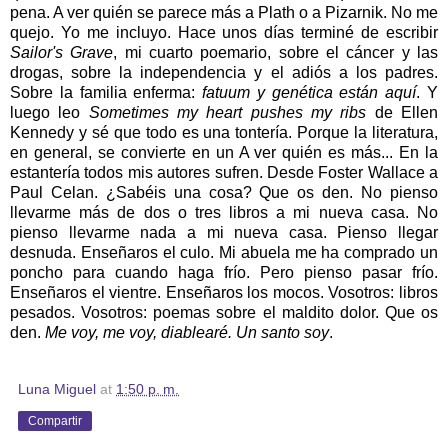
pena. A ver quién se parece más a Plath o a Pizarnik. No me
quejo. Yo me incluyo. Hace unos días terminé de escribir
Sailor's Grave
, mi cuarto poemario, sobre el cáncer y las
drogas, sobre la independencia y el adiós a los padres.
Sobre la familia enferma:
fatuum y genética están aquí
. Y
luego leo
Sometimes my heart pushes my ribs
de Ellen
Kennedy y sé que todo es una tontería. Porque la literatura,
en general, se convierte en un A ver quién es más... En la
estantería todos mis autores sufren. Desde Foster Wallace a
Paul Celan. ¿Sabéis una cosa? Que os den. No pienso
llevarme más de dos o tres libros a mi nueva casa. No
pienso llevarme nada a mi nueva casa. Pienso llegar
desnuda. Enseñaros el culo. Mi abuela me ha comprado un
poncho para cuando haga frío. Pero pienso pasar frío.
Enseñaros el vientre. Enseñaros los mocos. Vosotros: libros
pesados. Vosotros: poemas sobre el maldito dolor. Que os
den.
Me voy, me voy, diablearé. Un santo soy
.
Luna Miguel
at
1:50 p. m.
Compartir