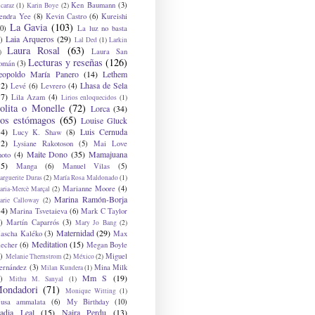
Ken Baumann
(3)
caraz
(1)
Karin Boye
(2)
endra Yee
(8)
Kevin Castro
(6)
Kureishi
La Gavia
(103)
0)
La luz no basta
Laia Arqueros
(29)
)
Lal Ded
(1)
Larkin
Laura Rosal
(63)
Laura San
)
Lecturas y reseñas
(126)
omán
(3)
eopoldo María Panero
(14)
Lethem
12)
Lhasa de Sela
Levé
(6)
Levrero
(4)
17)
Lila Azam
(4)
Lirios enloquecidos
(1)
olita o Monelle
(72)
Lorca
(34)
os estómagos
(65)
Louise Gluck
14)
Luis Cernuda
Lucy K. Shaw
(8)
12)
Lysiane Rakotoson
(5)
Mai Love
Maite Dono
(35)
Mamajuana
hoto
(4)
15)
Manga
(6)
Manuel Vilas
(5)
rguerite Duras
(2)
María Rosa Maldonado
(1)
Marianne Moore
(4)
ria-Mercè Marçal
(2)
Marina Ramón-Borja
arie Calloway
(2)
14)
Marina Tsvetaieva
(6)
Mark C Taylor
)
Martín Caparrós
(3)
Mary Jo Bang
(2)
Maternidad
(29)
ascha Kaléko
(3)
Max
Meditation
(15)
lecher
(6)
Megan Boyle
)
Miguel
Melanie Thernstrom
(2)
México
(2)
ernández
(3)
Mina Milk
Milan Kundera
(1)
Mm S
(19)
)
Mithu M. Sanyal
(1)
ondadori
(71)
Monique Witting
(1)
usa ammalata
(6)
My Birthday
(10)
adia Leal
(15)
Naira Perdu
(13)