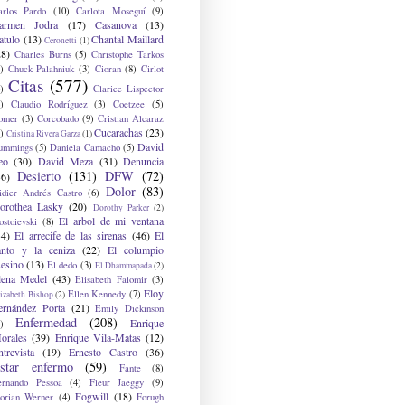
arlos Pardo
(10)
Carlota Moseguí
(9)
armen Jodra
(17)
Casanova
(13)
atulo
(13)
Chantal Maillard
Ceronetti
(1)
28)
Charles Burns
(5)
Christophe Tarkos
)
Chuck Palahniuk
(3)
Cioran
(8)
Cirlot
Citas
(577)
)
Clarice Lispector
)
Claudio Rodríguez
(3)
Coetzee
(5)
omer
(3)
Corcobado
(9)
Cristian Alcaraz
Cucarachas
(23)
)
Cristina Rivera Garza
(1)
David
ummings
(5)
Daniela Camacho
(5)
eo
(30)
David Meza
(31)
Denuncia
Desierto
(131)
DFW
(72)
36)
Dolor
(83)
idier Andrés Castro
(6)
orothea Lasky
(20)
Dorothy Parker
(2)
El arbol de mi ventana
ostoievski
(8)
34)
El arrecife de las sirenas
(46)
El
anto y la ceniza
(22)
El columpio
sesino
(13)
El dedo
(3)
El Dhammapada
(2)
lena Medel
(43)
Elisabeth Falomir
(3)
Eloy
Ellen Kennedy
(7)
izabeth Bishop
(2)
ernández Porta
(21)
Emily Dickinson
Enfermedad
(208)
Enrique
)
orales
(39)
Enrique Vila-Matas
(12)
ntrevista
(19)
Ernesto Castro
(36)
star enfermo
(59)
Fante
(8)
ernando Pessoa
(4)
Fleur Jaeggy
(9)
Fogwill
(18)
lorian Werner
(4)
Forugh