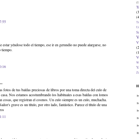
(1
T
(
(
7:55
T
U
Si
V
V
uede estar yéndose todo el tiempo, ese ir en gerundio no puede alargarse, no
(
 tiempo.
(
V
W
0:16
Ya
Zi
..
H
 fotos de tus baldas preciosas de libros por una toma directa del culo de
u casa. Nos estamos acostumbrando los habituales a esas baldas con lomos
n cosas, que registran el cosmos. Un culo siempre es un culo, muchacha.
 Sailor's grave es un título, por otro lado, fantástico. Parece el título de una
zos
1:11