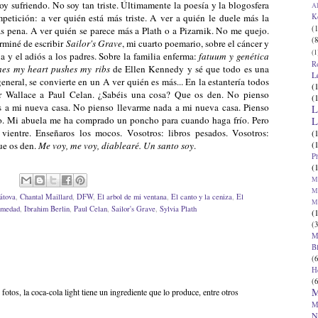
oy sufriendo. No soy tan triste. Últimamente la poesía y la blogosfera
Al
K
petición: a ver quién está más triste. A ver a quién le duele más la
(1
s pena. A ver quién se parece más a Plath o a Pizarnik. No me quejo.
(8
rminé de escribir
Sailor's Grave
, mi cuarto poemario, sobre el cáncer y
(1
a y el adiós a los padres. Sobre la familia enferma:
fatuum y genética
R
es my heart pushes my ribs
de Ellen Kennedy y sé que todo es una
L
 general, se convierte en un A ver quién es más... En la estantería todos
(
er Wallace a Paul Celan. ¿Sabéis una cosa? Que os den. No pienso
(
os a mi nueva casa. No pienso llevarme nada a mi nueva casa. Pienso
L
lo. Mi abuela me ha comprado un poncho para cuando haga frío. Pero
L
 vientre. Enseñaros los mocos. Vosotros: libros pesados. Vosotros:
(
(
ue os den.
Me voy, me voy, diablearé. Un santo soy
.
P
(
Ma
Ma
átova
,
Chantal Maillard
,
DFW
,
El arbol de mi ventana
,
El canto y la ceniza
,
El
M
rmedad
,
Ibrahim Berlin
,
Paul Celan
,
Sailor's Grave
,
Sylvia Plath
(
(3
M
B
(6
H
(6
M
fotos, la coca-cola light tiene un ingrediente que lo produce, entre otros
M
N