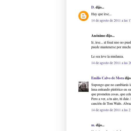
D.
dijo...
Hay que irse...
14 de agosto de 2011 a las 1
Anónimo dijo...
Ir, irse... al final uno no p
puede mantenerse por mucho
Le sea leve la mudanza.
14 de agosto de 2011 a las 2
Emilio Calvo de Mora
dijo.
Supongo que no cambiarás las
luna entrando pletórico en s
que prometen cosas, que cela
Pero a ver, a tu aire, tú dale.
canción de Tom Waits. Abra
14 de agosto de 2011 a las 2
m.
dijo...