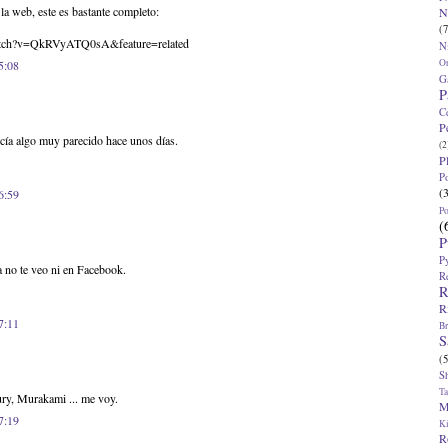
 web, este es bastante completo:
N
(7
atch?v=QkRVyATQ0sA&feature=related
N
O
5:08
G
P
C
P
cía algo muy parecido hace unos días.
(2
P
P
(
6:59
P
(
P
P
a no te veo ni en Facebook.
R
R
R
7:11
Br
S
(5
S
T
ry, Murakami ... me voy.
M
7:19
K
R