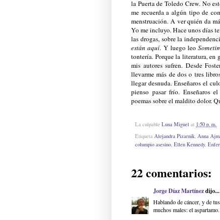
la Puerta de Toledo Crew. No est
me recuerda a algún tipo de com
menstruación. A ver quién da má
Yo me incluyo. Hace unos días te
las drogas, sobre la independenci
están aquí
. Y luego leo
Sometim
tontería. Porque la literatura, en
mis autores sufren. Desde Fost
llevarme más de dos o tres libr
llegar desnuda. Enseñaros el cu
pienso pasar frío. Enseñaros el
poemas sobre el maldito dolor. Q
La culpable
Luna Miguel
at
1:50 p. m.
Etiqueta
Alejandra Pizarnik
,
Anna Ajm
columpio asesino
,
Ellen Kennedy
,
Enfe
22 comentarios:
Jorge Díaz Martínez
dijo...
Hablando de cáncer, y de tus 
muchos males: el aspartamo.