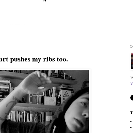
L
rt pushes my ribs too.
y
V
T