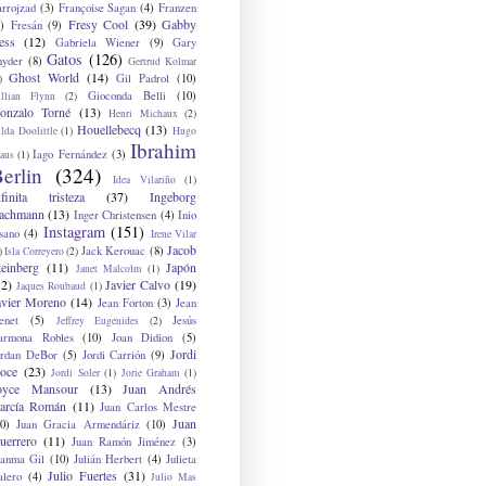
arrojzad
(3)
Françoise Sagan
(4)
Franzen
Fresy Cool
(39)
Gabby
)
Fresán
(9)
ess
(12)
Gabriela Wiener
(9)
Gary
Gatos
(126)
nyder
(8)
Gertrud Kolmar
Ghost World
(14)
Gil Padrol
(10)
)
Gioconda Belli
(10)
illian Flynn
(2)
onzalo Torné
(13)
Henri Michaux
(2)
Houellebecq
(13)
lda Doolittle
(1)
Hugo
Ibrahim
Iago Fernández
(3)
aus
(1)
erlin
(324)
Idea Vilariño
(1)
nfinita tristeza
(37)
Ingeborg
achmann
(13)
Inger Christensen
(4)
Inio
Instagram
(151)
sano
(4)
Irene Vilar
Jacob
Jack Kerouac
(8)
)
Isla Correyero
(2)
teinberg
(11)
Japón
Janet Malcolm
(1)
12)
Javier Calvo
(19)
Jaques Roubaud
(1)
avier Moreno
(14)
Jean Forton
(3)
Jean
enet
(5)
Jesús
Jeffrey Eugenides
(2)
armona Robles
(10)
Joan Didion
(5)
Jordi
ordan DeBor
(5)
Jordi Carrión
(9)
oce
(23)
Jordi Soler
(1)
Jorie Graham
(1)
oyce Mansour
(13)
Juan Andrés
arcía Román
(11)
Juan Carlos Mestre
Juan
0)
Juan Gracia Armendáriz
(10)
uerrero
(11)
Juan Ramón Jiménez
(3)
uanma Gil
(10)
Julián Herbert
(4)
Julieta
Julio Fuertes
(31)
alero
(4)
Julio Mas