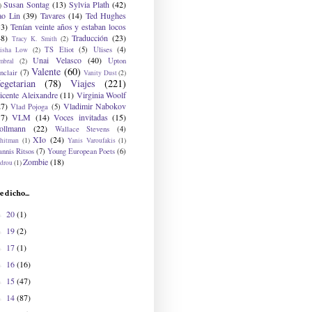
Susan Sontag
(13)
Sylvia Plath
(42)
)
ao Lin
(39)
Tavares
(14)
Ted Hughes
33)
Tenían veinte años y estaban locos
48)
Traducción
(23)
Tracy K. Smith
(2)
TS Eliot
(5)
Ulises
(4)
risha Low
(2)
Unai Velasco
(40)
Upton
mbral
(2)
Valente
(60)
nclair
(7)
Vanity Dust
(2)
egetarian
(78)
Viajes
(221)
icente Aleixandre
(11)
Virginia Woolf
27)
Vladimir Nabokov
Vlad Pojoga
(5)
17)
VLM
(14)
Voces invitadas
(15)
ollmann
(22)
Wallace Stevens
(4)
XIo
(24)
hitman
(1)
Yanis Varoufakis
(1)
nnis Ritsos
(7)
Young European Poets
(6)
Zombie
(18)
drou
(1)
e dicho...
20
(1)
►
19
(2)
►
17
(1)
►
16
(16)
►
15
(47)
►
14
(87)
►