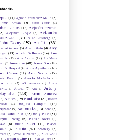
ablo de...
9plus
(11)
Agustín Fernández Mallo
(8)
l-amin Emran
(3)
Albert Camus
(2)
lberto Olmos
(12)
Alejandra Pizarnik
38)
Aleksandra
Alejandro Cinque
(6)
aliszewska
(34)
Allen Ginsberg
(6)
lpha Decay
(59)
Alt Lit
(83)
Alvy
lvaro Guijarro
(5)
Alvaro Mutis
(4)
inger
(13)
Amelie Nothomb
(14)
Ana
arrete
(19)
Ana Gorria
(12)
Ana María
Anagrama
(40)
Anais Nin
(18)
oix
(1)
Anna Ajmátova
(16)
natole Broyard
(4)
nne Carson
(11)
Anne Sexton
(17)
Antonio Machado
(5)
nnie Ernaux
(2)
ollinaire
(3)
AR Ammons
(1)
Ariana
Arte y
Artaud
(3)
arwicz
(1)
Arte
(1)
otografía
(228)
Arturo Sánchez
12)
Barthes
(19)
Baudelaire
(21)
Beatriz
Begoña Callejón
(12)
eciado
(2)
Ben Brooks
(13)
eigbeder
(9)
Benn
(8)
erta García Faet
(25)
Betty Blue
(51)
irgitta Trotzig
(6)
Blackie Books
(4)
Blake Butler
(11)
lake
(6)
Blanca
Bolaño
(47)
arela
(8)
Bradbury
(3)
Bukowski
recht
(3)
Breece DJ Pancake
(2)
37)
Capitán Swing
(11)
Carlos Lust
(8)