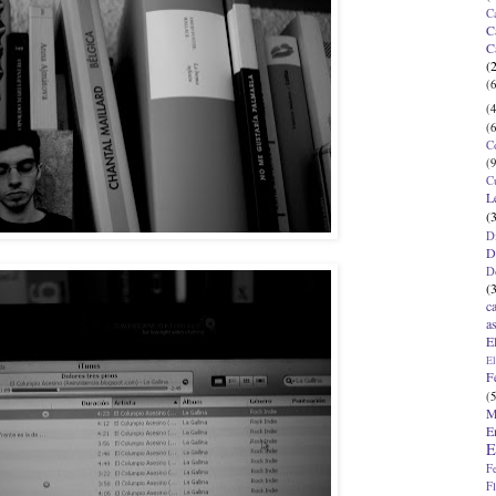
C
C
C
(
(6
(4
(6
C
(9
C
L
(
D
D
D
(
c
a
E
El
F
(5
M
E
E
F
F