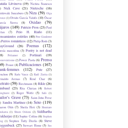
atalia Litvinova
(19)
Nichita Stanescu
Nick Cave
(21)
Nietzsche
(16)
)
Niza
(59)
ishiwaki Junzaburo
(3)
Olga
Olvido García Valdés
(10)
Óscar
rozco
(1)
Oxidao
(79)
arcía Sierra
(8)
ájaros
(149)
Patricio Pron
(23)
Paul
Peio H. Riaño
(11)
elan
(7)
ensamientos estériles
(40)
Pere Gimferrer
Perros románticos
(12)
Philip Roth
(3)
)
Poemas
(172)
layGround
(26)
Poetry is not dead
oesía masculina
(3)
38)
Portinari
(19)
Poliamor
(2)
Prensa
Power Paola
(6)
osnoventismo
(2)
69)
Publicaciones
(167)
Proust
(4)
unk-femmes
(112)
Pute
(27)
ynchon
(9)
Radu Vancu
(2)
Raúl Zurita
(1)
einaldo Arenas
(7)
René Char
(6)
etrato
(59)
Rikle
(26)
Riechmann
(4)
imbaud
(23)
Rita Chirian
(4)
Robert
Roger Wolfe
(5)
inghurst
(2)
Safo
(1)
ailor's Grave
(73)
Saint-John Perse
Sexo
(119)
Sandra Martínez
(14)
)
haron Olds
(7)
Sheila Heti
(3)
Shuntaro
Siddhartha
anikawa
(1)
Shuzo Oshimi
(2)
ukherjee
(11)
Sophie Collins
(6)
Stephen
Steve
Stephen Tully Dierks
(8)
ing
(1)
oggenbuck
(27)
Stewart Home
(5)
Sus