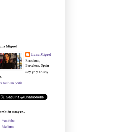
una Miguel
Luna Miguel
Barcelona,
Barcelona, Spain
Soy yo y no soy
o.
er todo mi perfil
ambién estoy en...
YouTube
Medium