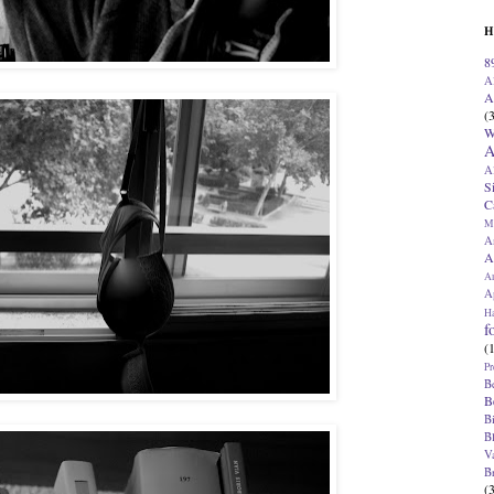
H
8
A
A
(
W
A
A
S
C
M
A
A
A
Ap
H
f
(
Pr
B
B
B
B
V
B
(