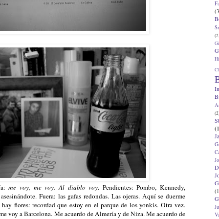
F
(3
B
S
(2
G
G
Hi
Cl
B
I
B
A
(2
S
(
J
G
C
J
D
J
G
ía:
me voy, me voy. Al diablo voy
. Pendientes: Pombo, Kennedy,
(1
sesinándote. Fuera: las gafas redondas. Las ojeras. Aquí se duerme
G
hay flores: recordad que estoy en el parque de los yonkis. Otra vez.
J
a me voy a Barcelona. Me acuerdo de Almería y de Niza. Me acuerdo de
V