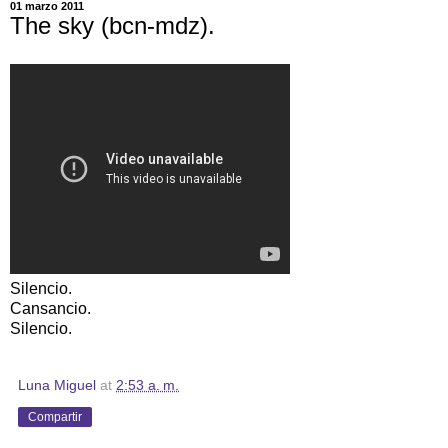
01 marzo 2011
The sky (bcn-mdz).
Silencio.
Cansancio.
Silencio.
Luna Miguel
at
2:53 a. m.
Compartir