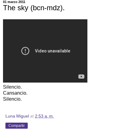
01 marzo 2011
The sky (bcn-mdz).
Silencio.
Cansancio.
Silencio.
Luna Miguel
at
2:53 a. m.
Compartir