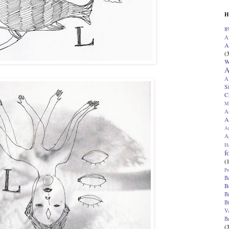
H
8
A
A
(
W
A
A
S
C
M
A
A
A
Ap
H
f
(
Pr
B
B
B
B
V
B
(