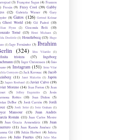
arrojzad
(3)
Françoise Sagan
(4)
Franzen
Fresy Cool
(39)
Gabby
)
Fresán
(9)
ess
(12)
Gabriela Wiener
(9)
Gary
Gatos
(126)
nyder
(8)
Gertrud Kolmar
Ghost World
(14)
Gil Padrol
(10)
)
Gioconda Belli
(10)
illian Flynn
(2)
onzalo Torné
(13)
Henri Michaux
(2)
Houellebecq
(13)
lda Doolittle
(1)
Hugo
Ibrahim
Iago Fernández
(3)
aus
(1)
erlin
(324)
Idea Vilariño
(1)
nfinita tristeza
(37)
Ingeborg
achmann
(13)
Inger Christensen
(4)
Inio
Instagram
(151)
sano
(4)
Irene Vilar
Jacob
Jack Kerouac
(8)
)
Isla Correyero
(2)
teinberg
(11)
Japón
Janet Malcolm
(1)
12)
Javier Calvo
(19)
Jaques Roubaud
(1)
avier Moreno
(14)
Jean Forton
(3)
Jean
enet
(5)
Jesús
Jeffrey Eugenides
(2)
armona Robles
(10)
Joan Didion
(5)
Jordi
ordan DeBor
(5)
Jordi Carrión
(9)
oce
(23)
Jordi Soler
(1)
Jorie Graham
(1)
oyce Mansour
(13)
Juan Andrés
arcía Román
(11)
Juan Carlos Mestre
Juan
0)
Juan Gracia Armendáriz
(10)
uerrero
(11)
Juan Ramón Jiménez
(3)
uanma Gil
(10)
Julián Herbert
(4)
Julieta
Julio Fuertes
(31)
alero
(4)
Julio Mas