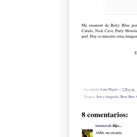
Me enamoré de Betty Blue por
Catulo, Nick Cave, Party Monster
piel. Hoy os muestro estas imágen
E
La culpable
Luna Miguel
at
7:28 p. m.
Etiqueta
Arte y fotografía
,
Betty Blue
,
8 comentarios:
tournesols
dijo...
Ahhh, me encanta.