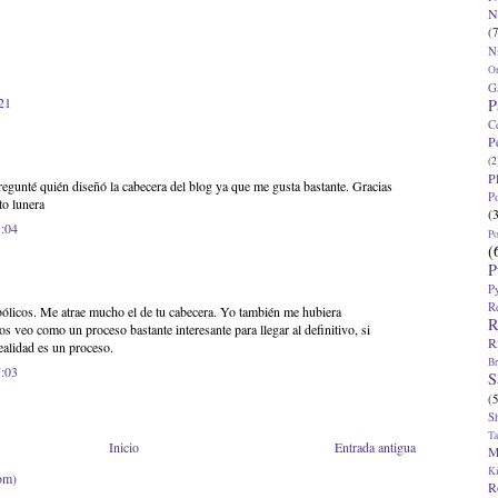
N
(7
N
O
G
:21
P
C
P
(2
P
egunté quién diseñó la cabecera del blog ya que me gusta bastante. Gracias
P
to lunera
(
1:04
P
(
P
P
R
bólicos. Me atrae mucho el de tu cabecera. Yo también me hubiera
R
los veo como un proceso bastante interesante para llegar al definitivo, si
R
realidad es un proceso.
Br
7:03
S
(5
S
T
Inicio
Entrada antigua
M
K
om)
R