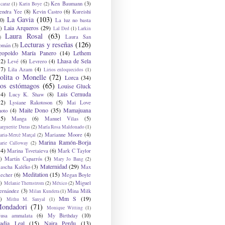
Ken Baumann
(3)
caraz
(1)
Karin Boye
(2)
endra Yee
(8)
Kevin Castro
(6)
Kureishi
La Gavia
(103)
0)
La luz no basta
Laia Arqueros
(29)
)
Lal Ded
(1)
Larkin
Laura Rosal
(63)
Laura San
)
Lecturas y reseñas
(126)
omán
(3)
eopoldo María Panero
(14)
Lethem
12)
Lhasa de Sela
Levé
(6)
Levrero
(4)
17)
Lila Azam
(4)
Lirios enloquecidos
(1)
olita o Monelle
(72)
Lorca
(34)
os estómagos
(65)
Louise Gluck
14)
Luis Cernuda
Lucy K. Shaw
(8)
12)
Lysiane Rakotoson
(5)
Mai Love
Maite Dono
(35)
Mamajuana
hoto
(4)
15)
Manga
(6)
Manuel Vilas
(5)
rguerite Duras
(2)
María Rosa Maldonado
(1)
Marianne Moore
(4)
ria-Mercè Marçal
(2)
Marina Ramón-Borja
arie Calloway
(2)
14)
Marina Tsvetaieva
(6)
Mark C Taylor
)
Martín Caparrós
(3)
Mary Jo Bang
(2)
Maternidad
(29)
ascha Kaléko
(3)
Max
Meditation
(15)
lecher
(6)
Megan Boyle
)
Miguel
Melanie Thernstrom
(2)
México
(2)
ernández
(3)
Mina Milk
Milan Kundera
(1)
Mm S
(19)
)
Mithu M. Sanyal
(1)
ondadori
(71)
Monique Witting
(1)
usa ammalata
(6)
My Birthday
(10)
adia Leal
(15)
Naira Perdu
(13)