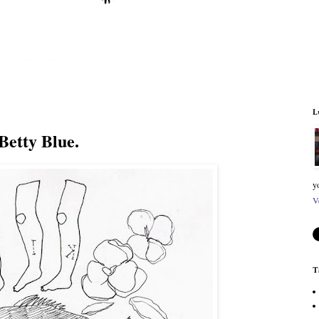
L
Betty Blue.
y
V
T