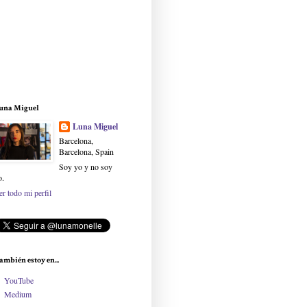
una Miguel
Luna Miguel
Barcelona,
Barcelona, Spain
Soy yo y no soy
o.
er todo mi perfil
ambién estoy en...
YouTube
Medium