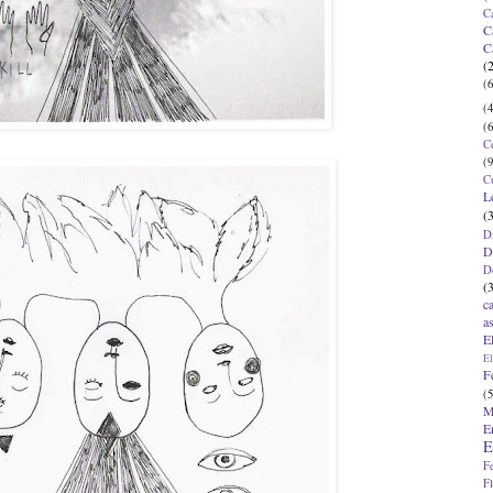
C
C
C
(
(6
(4
(6
C
(9
C
L
(
D
D
D
(
c
a
E
El
F
(5
M
E
E
F
F