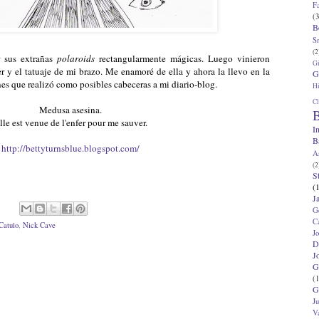
F
(3
B
S
(2
 sus extrañas
polaroids
rectangularmente mágicas. Luego vinieron
G
 y el tatuaje de mi brazo. Me enamoré de ella y ahora la llevo en la
G
es que realizó como posibles cabeceras a mi diario-blog.
Hi
Cl
Medusa asesina.
B
lle est venue de l'enfer pour me sauver.
I
B
http://bettyturnsblue.blogspot.com/
A
(2
S
(
J
G
C
Catulo
,
Nick Cave
J
D
J
G
(1
G
J
V