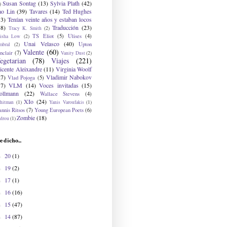
Susan Sontag
(13)
Sylvia Plath
(42)
)
ao Lin
(39)
Tavares
(14)
Ted Hughes
33)
Tenían veinte años y estaban locos
48)
Traducción
(23)
Tracy K. Smith
(2)
TS Eliot
(5)
Ulises
(4)
risha Low
(2)
Unai Velasco
(40)
Upton
mbral
(2)
Valente
(60)
nclair
(7)
Vanity Dust
(2)
egetarian
(78)
Viajes
(221)
icente Aleixandre
(11)
Virginia Woolf
27)
Vladimir Nabokov
Vlad Pojoga
(5)
17)
VLM
(14)
Voces invitadas
(15)
ollmann
(22)
Wallace Stevens
(4)
XIo
(24)
hitman
(1)
Yanis Varoufakis
(1)
nnis Ritsos
(7)
Young European Poets
(6)
Zombie
(18)
drou
(1)
e dicho...
20
(1)
►
19
(2)
►
17
(1)
►
16
(16)
►
15
(47)
►
14
(87)
►