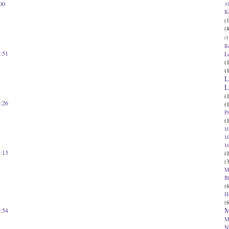
:00
Al
K
(1
(8
(1
R
2:51
L
(
(
L
L
(
4:26
(
P
(
Ma
Ma
M
5:13
(
(3
M
B
(6
H
(6
M
5:54
M
N