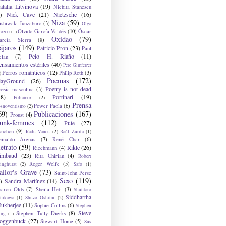
atalia Litvinova
(19)
Nichita Stanescu
Nick Cave
(21)
Nietzsche
(16)
)
Niza
(59)
ishiwaki Junzaburo
(3)
Olga
Olvido García Valdés
(10)
Óscar
rozco
(1)
Oxidao
(79)
arcía Sierra
(8)
ájaros
(149)
Patricio Pron
(23)
Paul
Peio H. Riaño
(11)
elan
(7)
ensamientos estériles
(40)
Pere Gimferrer
Perros románticos
(12)
Philip Roth
(3)
)
Poemas
(172)
layGround
(26)
Poetry is not dead
oesía masculina
(3)
38)
Portinari
(19)
Poliamor
(2)
Prensa
Power Paola
(6)
osnoventismo
(2)
69)
Publicaciones
(167)
Proust
(4)
unk-femmes
(112)
Pute
(27)
ynchon
(9)
Radu Vancu
(2)
Raúl Zurita
(1)
einaldo Arenas
(7)
René Char
(6)
etrato
(59)
Rikle
(26)
Riechmann
(4)
imbaud
(23)
Rita Chirian
(4)
Robert
Roger Wolfe
(5)
inghurst
(2)
Safo
(1)
ailor's Grave
(73)
Saint-John Perse
Sexo
(119)
Sandra Martínez
(14)
)
haron Olds
(7)
Sheila Heti
(3)
Shuntaro
Siddhartha
anikawa
(1)
Shuzo Oshimi
(2)
ukherjee
(11)
Sophie Collins
(6)
Stephen
Steve
Stephen Tully Dierks
(8)
ing
(1)
oggenbuck
(27)
Stewart Home
(5)
Sus