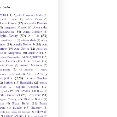
ablo de...
9plus
(11)
Agustín Fernández Mallo
(8)
l-amin Emran
(3)
Albert Camus
(2)
lberto Olmos
(12)
Alejandra Pizarnik
38)
Aleksandra
Alejandro Cinque
(6)
aliszewska
(34)
Allen Ginsberg
(6)
lpha Decay
(59)
Alt Lit
(83)
Alvy
lvaro Guijarro
(5)
Alvaro Mutis
(4)
inger
(13)
Amelie Nothomb
(14)
Ana
arrete
(19)
Ana Gorria
(12)
Ana María
Anagrama
(40)
Anais Nin
(18)
oix
(1)
Anna Ajmátova
(16)
natole Broyard
(4)
nne Carson
(11)
Anne Sexton
(17)
Antonio Machado
(5)
nnie Ernaux
(2)
ollinaire
(3)
AR Ammons
(1)
Ariana
Arte y
Artaud
(3)
arwicz
(1)
Arte
(1)
otografía
(228)
Arturo Sánchez
12)
Barthes
(19)
Baudelaire
(21)
Beatriz
Begoña Callejón
(12)
eciado
(2)
Ben Brooks
(13)
eigbeder
(9)
Benn
(8)
erta García Faet
(25)
Betty Blue
(51)
irgitta Trotzig
(6)
Blackie Books
(4)
Blake Butler
(11)
lake
(6)
Blanca
Bolaño
(47)
arela
(8)
Bradbury
(3)
Bukowski
recht
(3)
Breece DJ Pancake
(2)
37)
Capitán Swing
(11)
Carlos Lust
(8)