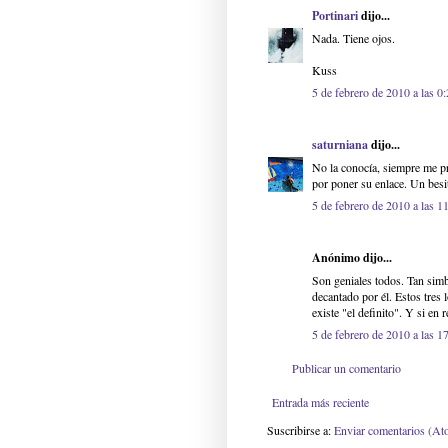
Portinari
dijo...
Nada. Tiene ojos.
Kuss
5 de febrero de 2010 a las 0
saturniana
dijo...
No la conocía, siempre me pr
por poner su enlace. Un besi
5 de febrero de 2010 a las 1
Anónimo dijo...
Son geniales todos. Tan sim
decantado por él. Estos tres 
existe "el definito". Y si en 
5 de febrero de 2010 a las 1
Publicar un comentario
Entrada más reciente
Suscribirse a:
Enviar comentarios (At