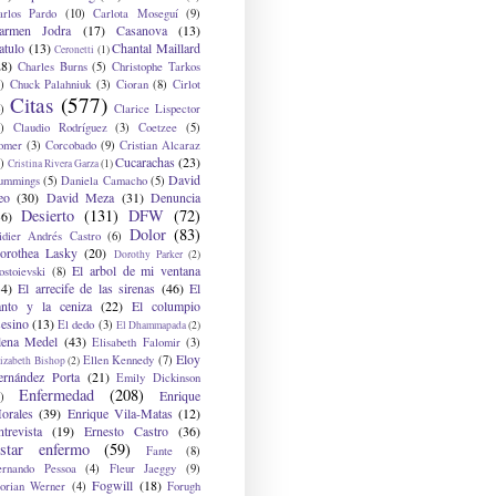
arlos Pardo
(10)
Carlota Moseguí
(9)
armen Jodra
(17)
Casanova
(13)
atulo
(13)
Chantal Maillard
Ceronetti
(1)
28)
Charles Burns
(5)
Christophe Tarkos
)
Chuck Palahniuk
(3)
Cioran
(8)
Cirlot
Citas
(577)
)
Clarice Lispector
)
Claudio Rodríguez
(3)
Coetzee
(5)
omer
(3)
Corcobado
(9)
Cristian Alcaraz
Cucarachas
(23)
)
Cristina Rivera Garza
(1)
David
ummings
(5)
Daniela Camacho
(5)
eo
(30)
David Meza
(31)
Denuncia
Desierto
(131)
DFW
(72)
36)
Dolor
(83)
idier Andrés Castro
(6)
orothea Lasky
(20)
Dorothy Parker
(2)
El arbol de mi ventana
ostoievski
(8)
34)
El arrecife de las sirenas
(46)
El
anto y la ceniza
(22)
El columpio
sesino
(13)
El dedo
(3)
El Dhammapada
(2)
lena Medel
(43)
Elisabeth Falomir
(3)
Eloy
Ellen Kennedy
(7)
izabeth Bishop
(2)
ernández Porta
(21)
Emily Dickinson
Enfermedad
(208)
Enrique
)
orales
(39)
Enrique Vila-Matas
(12)
ntrevista
(19)
Ernesto Castro
(36)
star enfermo
(59)
Fante
(8)
ernando Pessoa
(4)
Fleur Jaeggy
(9)
Fogwill
(18)
lorian Werner
(4)
Forugh