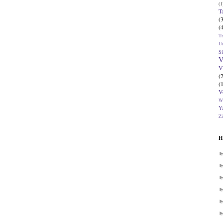
(1
T
(
(
T
U
Si
V
V
(
(
V
W
Ya
Zi
H