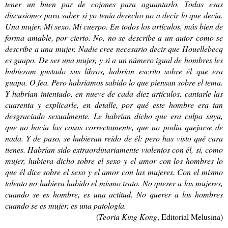
tener un buen par de cojones para aguantarlo. Todas esas
discusiones para saber si yo tenía derecho no a decir lo que decía.
Una mujer. Mi sexo. Mi cuerpo. En todos los artículos, más bien de
forma amable, por cierto. No, no se describe a un autor como se
describe a una mujer. Nadie cree necesario decir que Houellebecq
es guapo. De ser una mujer, y si a un número igual de hombres les
hubieram gustado sus libros, habrían escrito sobre él que era
guapa. O fea. Pero habríamos sabido lo que piensan sobre el tema.
Y habrían intentado, en nueve de cada diez artículos, cantarle las
cuarenta y explicarle, en detalle, por qué este hombre era tan
desgraciado sexualmente. Le habrían dicho que era culpa suya,
que no hacía las cosas correctamente, que no podía quejarse de
nada. Y de paso, se hubieran reído de él: pero has visto qué cara
tienes. Habrían sido extraordinariamente violentos con él, si, como
mujer, hubiera dicho sobre el sexo y el amor con los hombres lo
que él dice sobre el sexo y el amor con las mujeres. Con el mismo
talento no hubiera habido el mismo trato. No querer a las mujeres,
cuando se es hombre, es una actitud. No querer a los hombres
cuando se es mujer, es una patología.
(
Teoria King Kong
, Editorial Melusina)