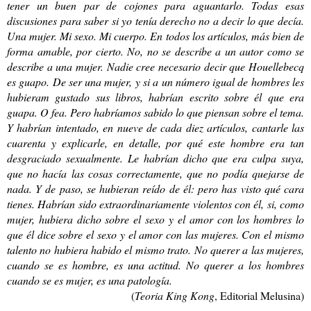
tener un buen par de cojones para aguantarlo. Todas esas
discusiones para saber si yo tenía derecho no a decir lo que decía.
Una mujer. Mi sexo. Mi cuerpo. En todos los artículos, más bien de
forma amable, por cierto. No, no se describe a un autor como se
describe a una mujer. Nadie cree necesario decir que Houellebecq
es guapo. De ser una mujer, y si a un número igual de hombres les
hubieram gustado sus libros, habrían escrito sobre él que era
guapa. O fea. Pero habríamos sabido lo que piensan sobre el tema.
Y habrían intentado, en nueve de cada diez artículos, cantarle las
cuarenta y explicarle, en detalle, por qué este hombre era tan
desgraciado sexualmente. Le habrían dicho que era culpa suya,
que no hacía las cosas correctamente, que no podía quejarse de
nada. Y de paso, se hubieran reído de él: pero has visto qué cara
tienes. Habrían sido extraordinariamente violentos con él, si, como
mujer, hubiera dicho sobre el sexo y el amor con los hombres lo
que él dice sobre el sexo y el amor con las mujeres. Con el mismo
talento no hubiera habido el mismo trato. No querer a las mujeres,
cuando se es hombre, es una actitud. No querer a los hombres
cuando se es mujer, es una patología.
(
Teoria King Kong
, Editorial Melusina)