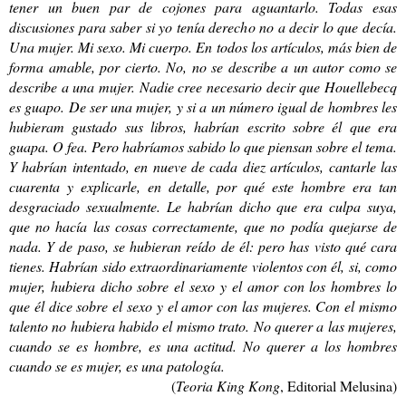
tener un buen par de cojones para aguantarlo. Todas esas
discusiones para saber si yo tenía derecho no a decir lo que decía.
Una mujer. Mi sexo. Mi cuerpo. En todos los artículos, más bien de
forma amable, por cierto. No, no se describe a un autor como se
describe a una mujer. Nadie cree necesario decir que Houellebecq
es guapo. De ser una mujer, y si a un número igual de hombres les
hubieram gustado sus libros, habrían escrito sobre él que era
guapa. O fea. Pero habríamos sabido lo que piensan sobre el tema.
Y habrían intentado, en nueve de cada diez artículos, cantarle las
cuarenta y explicarle, en detalle, por qué este hombre era tan
desgraciado sexualmente. Le habrían dicho que era culpa suya,
que no hacía las cosas correctamente, que no podía quejarse de
nada. Y de paso, se hubieran reído de él: pero has visto qué cara
tienes. Habrían sido extraordinariamente violentos con él, si, como
mujer, hubiera dicho sobre el sexo y el amor con los hombres lo
que él dice sobre el sexo y el amor con las mujeres. Con el mismo
talento no hubiera habido el mismo trato. No querer a las mujeres,
cuando se es hombre, es una actitud. No querer a los hombres
cuando se es mujer, es una patología.
(
Teoria King Kong
, Editorial Melusina)