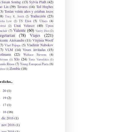
Susan Sontag
(13)
Sylvia Plath
(42)
)
ao Lin
(39)
Tavares
(14)
Ted Hughes
33)
Tenían veinte años y estaban locos
48)
Traducción
(23)
Tracy K. Smith
(2)
TS Eliot
(5)
Ulises
(4)
risha Low
(2)
Unai Velasco
(40)
Upton
mbral
(2)
Valente
(60)
nclair
(7)
Vanity Dust
(2)
egetarian
(78)
Viajes
(221)
icente Aleixandre
(11)
Virginia Woolf
27)
Vladimir Nabokov
Vlad Pojoga
(5)
17)
VLM
(14)
Voces invitadas
(15)
ollmann
(22)
Wallace Stevens
(4)
XIo
(24)
hitman
(1)
Yanis Varoufakis
(1)
nnis Ritsos
(7)
Young European Poets
(6)
Zombie
(18)
drou
(1)
e dicho...
20
(1)
►
19
(2)
►
17
(1)
►
16
(16)
▼
dic 2016
(1)
nov 2016
(1)
ago 2016
(1)