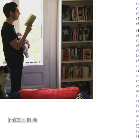
C
C
C
(
(6
(4
(6
C
(9
C
L
(
D
D
D
(
c
a
E
El
F
(5
M
E
E
F
F