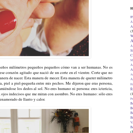
H
8
A
A
(
W
A
A
S
C
M
A
ueños milímetros pequeños pequeños cómo van a ser humanas. No es
A
ese corazón agitado que nació de un corte en el vientre. Corte que no
A
nera de nacer. Esta manera de mecer. Esta manera de querer milímetro
Ap
ra, piel a piel-pequeña entre mis pechos. Me dijeron que eras persona,
H
f
amiéndose los dedos al sol. No eres humano ni persona: eres ictericia,
(
, ojos indecisos que me miran con asombro. No eres humano: sólo eres
enamorado de llanto y calor.
Pr
B
B
B
B
V
B
(