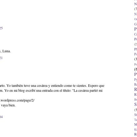
N
(7
N
O
G
25
P
C
P
(2
P
s, Luna.
P
21
(
P
(
P
P
R
parto. Yo también tuve una cesárea y entiendo como te sientes. Espero que
R
. Yo en mi blog escribí una entrada con el título: "La cesárea partió mi
R
Br
a.wordpress.com/page/2/
S
 vaya bien.
(5
S
04
T
M
K
R