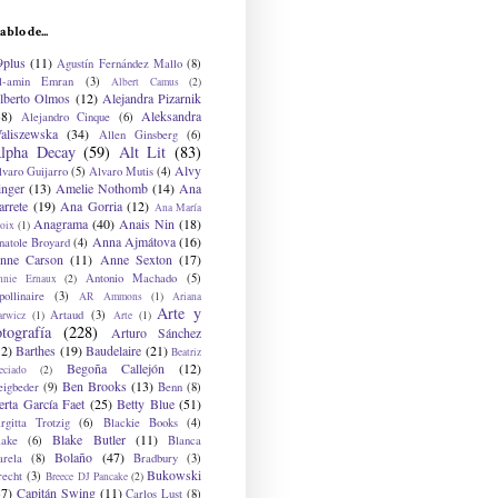
ablo de...
9plus
(11)
Agustín Fernández Mallo
(8)
l-amin Emran
(3)
Albert Camus
(2)
lberto Olmos
(12)
Alejandra Pizarnik
38)
Aleksandra
Alejandro Cinque
(6)
aliszewska
(34)
Allen Ginsberg
(6)
lpha Decay
(59)
Alt Lit
(83)
Alvy
lvaro Guijarro
(5)
Alvaro Mutis
(4)
inger
(13)
Amelie Nothomb
(14)
Ana
arrete
(19)
Ana Gorria
(12)
Ana María
Anagrama
(40)
Anais Nin
(18)
oix
(1)
Anna Ajmátova
(16)
natole Broyard
(4)
nne Carson
(11)
Anne Sexton
(17)
Antonio Machado
(5)
nnie Ernaux
(2)
ollinaire
(3)
AR Ammons
(1)
Ariana
Arte y
Artaud
(3)
arwicz
(1)
Arte
(1)
otografía
(228)
Arturo Sánchez
12)
Barthes
(19)
Baudelaire
(21)
Beatriz
Begoña Callejón
(12)
eciado
(2)
Ben Brooks
(13)
eigbeder
(9)
Benn
(8)
erta García Faet
(25)
Betty Blue
(51)
irgitta Trotzig
(6)
Blackie Books
(4)
Blake Butler
(11)
lake
(6)
Blanca
Bolaño
(47)
arela
(8)
Bradbury
(3)
Bukowski
recht
(3)
Breece DJ Pancake
(2)
37)
Capitán Swing
(11)
Carlos Lust
(8)