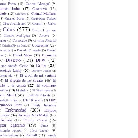
arlos Pardo
(10)
Carlota Moseguí
(9)
armen Jodra
(17)
Casanova
(13)
atulo
(13)
Chantal Maillard
Ceronetti
(1)
28)
Charles Burns
(5)
Christophe Tarkos
)
Chuck Palahniuk
(3)
Cioran
(8)
Cirlot
Citas
(577)
)
Clarice Lispector
)
Claudio Rodríguez
(3)
Coetzee
(5)
omer
(3)
Corcobado
(9)
Cristian Alcaraz
Cucarachas
(23)
)
Cristina Rivera Garza
(1)
David
ummings
(5)
Daniela Camacho
(5)
eo
(30)
David Meza
(31)
Denuncia
Desierto
(131)
DFW
(72)
36)
Dolor
(83)
idier Andrés Castro
(6)
orothea Lasky
(20)
Dorothy Parker
(2)
El arbol de mi ventana
ostoievski
(8)
34)
El arrecife de las sirenas
(46)
El
anto y la ceniza
(22)
El columpio
sesino
(13)
El dedo
(3)
El Dhammapada
(2)
lena Medel
(43)
Elisabeth Falomir
(3)
Eloy
Ellen Kennedy
(7)
izabeth Bishop
(2)
ernández Porta
(21)
Emily Dickinson
Enfermedad
(208)
Enrique
)
orales
(39)
Enrique Vila-Matas
(12)
ntrevista
(19)
Ernesto Castro
(36)
star enfermo
(59)
Fante
(8)
ernando Pessoa
(4)
Fleur Jaeggy
(9)
Fogwill
(18)
lorian Werner
(4)
Forugh