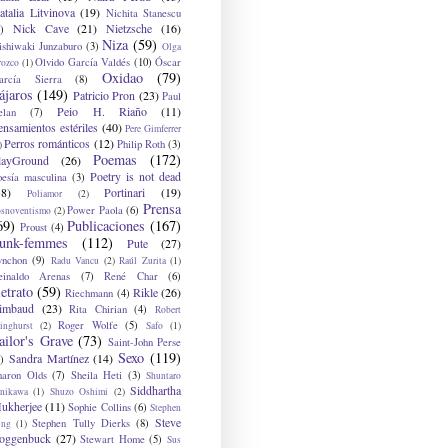
atalia Litvinova
(19)
Nichita Stanescu
Nick Cave
(21)
Nietzsche
(16)
)
Niza
(59)
ishiwaki Junzaburo
(3)
Olga
Olvido García Valdés
(10)
Óscar
rozco
(1)
Oxidao
(79)
arcía Sierra
(8)
ájaros
(149)
Patricio Pron
(23)
Paul
Peio H. Riaño
(11)
elan
(7)
ensamientos estériles
(40)
Pere Gimferrer
Perros románticos
(12)
Philip Roth
(3)
)
Poemas
(172)
layGround
(26)
Poetry is not dead
oesía masculina
(3)
38)
Portinari
(19)
Poliamor
(2)
Prensa
Power Paola
(6)
osnoventismo
(2)
69)
Publicaciones
(167)
Proust
(4)
unk-femmes
(112)
Pute
(27)
ynchon
(9)
Radu Vancu
(2)
Raúl Zurita
(1)
einaldo Arenas
(7)
René Char
(6)
etrato
(59)
Rikle
(26)
Riechmann
(4)
imbaud
(23)
Rita Chirian
(4)
Robert
Roger Wolfe
(5)
inghurst
(2)
Safo
(1)
ailor's Grave
(73)
Saint-John Perse
Sexo
(119)
Sandra Martínez
(14)
)
haron Olds
(7)
Sheila Heti
(3)
Shuntaro
Siddhartha
anikawa
(1)
Shuzo Oshimi
(2)
ukherjee
(11)
Sophie Collins
(6)
Stephen
Steve
Stephen Tully Dierks
(8)
ing
(1)
oggenbuck
(27)
Stewart Home
(5)
Sus