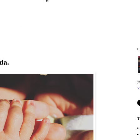
L
da.
y
V
T