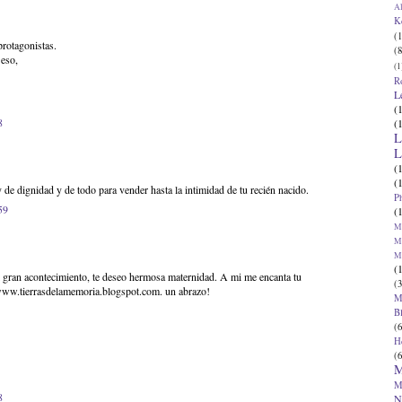
Al
K
(1
protagonistas.
(8
 eso,
(1
R
L
(
8
(
L
L
(
(
 de dignidad y de todo para vender hasta la intimidad de tu recién nacido.
P
59
(
Ma
Ma
M
(
l gran acontecimiento, te deseo hermosa maternidad. A mi me encanta tu
(3
a www.tierrasdelamemoria.blogspot.com. un abrazo!
M
B
(6
H
(6
M
M
8
N