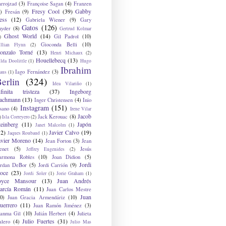
arrojzad
(3)
Françoise Sagan
(4)
Franzen
Fresy Cool
(39)
Gabby
)
Fresán
(9)
ess
(12)
Gabriela Wiener
(9)
Gary
Gatos
(126)
nyder
(8)
Gertrud Kolmar
Ghost World
(14)
Gil Padrol
(10)
)
Gioconda Belli
(10)
illian Flynn
(2)
onzalo Torné
(13)
Henri Michaux
(2)
Houellebecq
(13)
lda Doolittle
(1)
Hugo
Ibrahim
Iago Fernández
(3)
aus
(1)
erlin
(324)
Idea Vilariño
(1)
nfinita tristeza
(37)
Ingeborg
achmann
(13)
Inger Christensen
(4)
Inio
Instagram
(151)
sano
(4)
Irene Vilar
Jacob
Jack Kerouac
(8)
)
Isla Correyero
(2)
teinberg
(11)
Japón
Janet Malcolm
(1)
12)
Javier Calvo
(19)
Jaques Roubaud
(1)
avier Moreno
(14)
Jean Forton
(3)
Jean
enet
(5)
Jesús
Jeffrey Eugenides
(2)
armona Robles
(10)
Joan Didion
(5)
Jordi
ordan DeBor
(5)
Jordi Carrión
(9)
oce
(23)
Jordi Soler
(1)
Jorie Graham
(1)
oyce Mansour
(13)
Juan Andrés
arcía Román
(11)
Juan Carlos Mestre
Juan
0)
Juan Gracia Armendáriz
(10)
uerrero
(11)
Juan Ramón Jiménez
(3)
uanma Gil
(10)
Julián Herbert
(4)
Julieta
Julio Fuertes
(31)
alero
(4)
Julio Mas