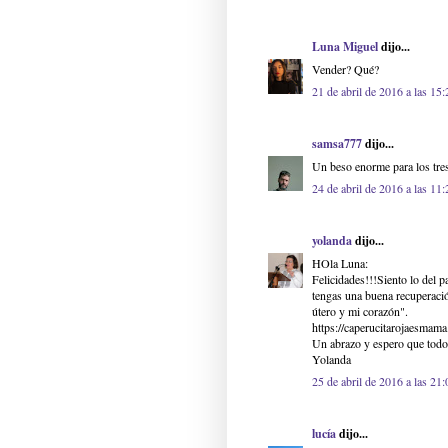
Luna Miguel
dijo...
Vender? Qué?
21 de abril de 2016 a las 15:
samsa777
dijo...
Un beso enorme para los tre
24 de abril de 2016 a las 11:
yolanda
dijo...
HOla Luna:
Felicidades!!!Siento lo del 
tengas una buena recuperación
útero y mi corazón".
https://caperucitarojaesmam
Un abrazo y espero que todo
Yolanda
25 de abril de 2016 a las 21:
lucía
dijo...