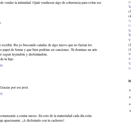
e vender la intimidad. Ojalá vendiesen algo de coherencia para evitar ese
(1
T
(
(
T
3
U
Si
V
V
(
escribir. Iba yo buscando caladas de algo nuevo que no fueran los
(
o papel de fumar y que bien podrían ser canciones. Tú dominas un arte
V
 seguir leyéndote y disfrutándote.
de tu hijo.
W
Ya
26
Zi
H
racias por ese post.
35
 comenzarás a contar meses. En esto de la maternidad cada día estás
je apasionante. ¡A disfrutarlo con tu cachorro!