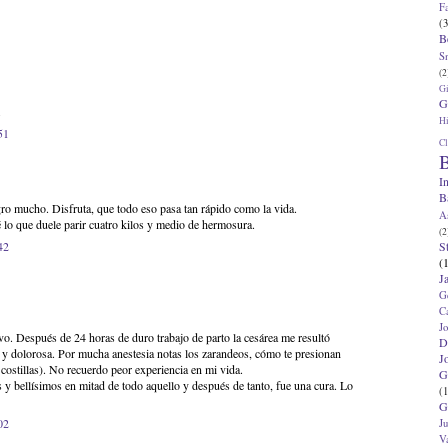
F
(3
B
S
(2
G
G
.
Hi
51
Cl
B
I
B
cho. Disfruta, que todo eso pasa tan rápido como la vida.
A
é lo que duele parir cuatro kilos y medio de hermosura.
(2
S
42
(
J
G
C
J
ivo. Después de 24 horas de duro trabajo de parto la cesárea me resultó
D
y dolorosa. Por mucha anestesia notas los zarandeos, cómo te presionan
J
costillas). No recuerdo peor experiencia en mi vida.
G
os y bellísimos en mitad de todo aquello y después de tanto, fue una cura. Lo
(1
G
02
J
V