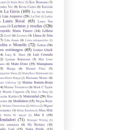
Ken Baumann
(3)
caraz
(1)
Karin Boye
(2)
endra Yee
(8)
Kevin Castro
(6)
Kureishi
La Gavia
(103)
0)
La luz no basta
Laia Arqueros
(29)
)
Lal Ded
(1)
Larkin
Laura Rosal
(63)
Laura San
)
Lecturas y reseñas
(126)
omán
(3)
eopoldo María Panero
(14)
Lethem
12)
Lhasa de Sela
Levé
(6)
Levrero
(4)
17)
Lila Azam
(4)
Lirios enloquecidos
(1)
olita o Monelle
(72)
Lorca
(34)
os estómagos
(65)
Louise Gluck
14)
Luis Cernuda
Lucy K. Shaw
(8)
12)
Lysiane Rakotoson
(5)
Mai Love
Maite Dono
(35)
Mamajuana
hoto
(4)
15)
Manga
(6)
Manuel Vilas
(5)
rguerite Duras
(2)
María Rosa Maldonado
(1)
Marianne Moore
(4)
ria-Mercè Marçal
(2)
Marina Ramón-Borja
arie Calloway
(2)
14)
Marina Tsvetaieva
(6)
Mark C Taylor
)
Martín Caparrós
(3)
Mary Jo Bang
(2)
Maternidad
(29)
ascha Kaléko
(3)
Max
Meditation
(15)
lecher
(6)
Megan Boyle
)
Miguel
Melanie Thernstrom
(2)
México
(2)
ernández
(3)
Mina Milk
Milan Kundera
(1)
Mm S
(19)
)
Mithu M. Sanyal
(1)
ondadori
(71)
Monique Witting
(1)
usa ammalata
(6)
My Birthday
(10)
adia Leal
(15)
Naira Perdu
(13)