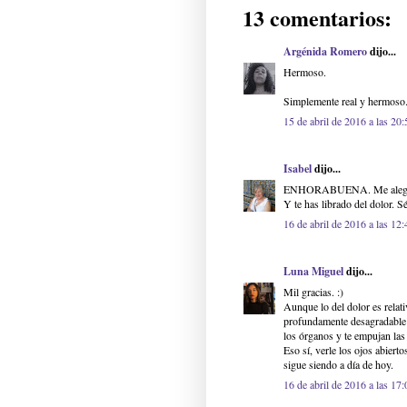
13 comentarios:
Argénida Romero
dijo...
Hermoso.
Simplemente real y hermoso
15 de abril de 2016 a las 20:
Isabel
dijo...
ENHORABUENA. Me alegro mu
Y te has librado del dolor. S
16 de abril de 2016 a las 12:
Luna Miguel
dijo...
Mil gracias. :)
Aunque lo del dolor es relat
profundamente desagradable 
los órganos y te empujan las 
Eso sí, verle los ojos abiert
sigue siendo a día de hoy.
16 de abril de 2016 a las 17: