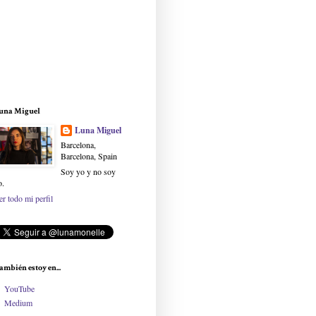
una Miguel
Luna Miguel
Barcelona,
Barcelona, Spain
Soy yo y no soy
o.
er todo mi perfil
ambién estoy en...
YouTube
Medium