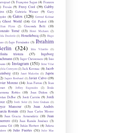
arrojzad
(3)
Françoise Sagan
(4)
Franzen
Fresy Cool
(39)
Gabby
)
Fresán
(9)
ess
(12)
Gabriela Wiener
(9)
Gary
Gatos
(126)
nyder
(8)
Gertrud Kolmar
Ghost World
(14)
Gil Padrol
(10)
)
Gioconda Belli
(10)
illian Flynn
(2)
onzalo Torné
(13)
Henri Michaux
(2)
Houellebecq
(13)
lda Doolittle
(1)
Hugo
Ibrahim
Iago Fernández
(3)
aus
(1)
erlin
(324)
Idea Vilariño
(1)
nfinita tristeza
(37)
Ingeborg
achmann
(13)
Inger Christensen
(4)
Inio
Instagram
(151)
sano
(4)
Irene Vilar
Jacob
Jack Kerouac
(8)
)
Isla Correyero
(2)
teinberg
(11)
Japón
Janet Malcolm
(1)
12)
Javier Calvo
(19)
Jaques Roubaud
(1)
avier Moreno
(14)
Jean Forton
(3)
Jean
enet
(5)
Jesús
Jeffrey Eugenides
(2)
armona Robles
(10)
Joan Didion
(5)
Jordi
ordan DeBor
(5)
Jordi Carrión
(9)
oce
(23)
Jordi Soler
(1)
Jorie Graham
(1)
oyce Mansour
(13)
Juan Andrés
arcía Román
(11)
Juan Carlos Mestre
Juan
0)
Juan Gracia Armendáriz
(10)
uerrero
(11)
Juan Ramón Jiménez
(3)
uanma Gil
(10)
Julián Herbert
(4)
Julieta
Julio Fuertes
(31)
alero
(4)
Julio Mas