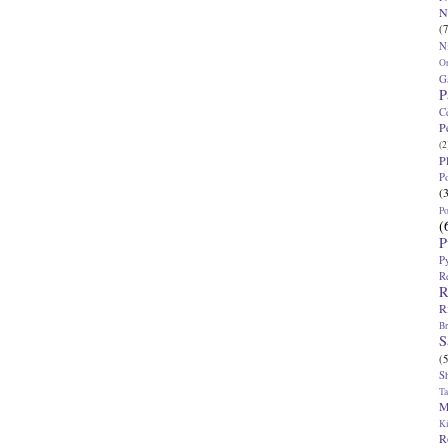
N
(7
N
O
G
P
C
P
(2
P
P
(
P
(
P
P
R
R
R
Br
S
(5
S
T
M
K
R