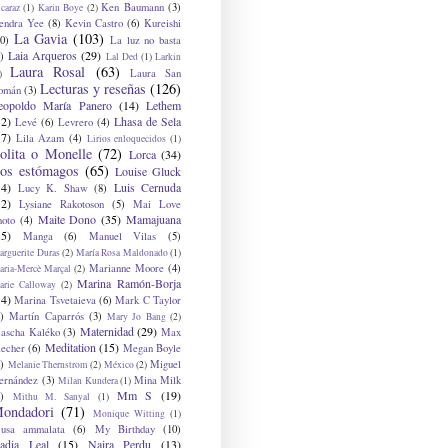
Ken Baumann
(3)
caraz
(1)
Karin Boye
(2)
endra Yee
(8)
Kevin Castro
(6)
Kureishi
La Gavia
(103)
0)
La luz no basta
Laia Arqueros
(29)
)
Lal Ded
(1)
Larkin
Laura Rosal
(63)
Laura San
)
Lecturas y reseñas
(126)
omán
(3)
eopoldo María Panero
(14)
Lethem
12)
Lhasa de Sela
Levé
(6)
Levrero
(4)
17)
Lila Azam
(4)
Lirios enloquecidos
(1)
olita o Monelle
(72)
Lorca
(34)
os estómagos
(65)
Louise Gluck
14)
Luis Cernuda
Lucy K. Shaw
(8)
12)
Lysiane Rakotoson
(5)
Mai Love
Maite Dono
(35)
Mamajuana
hoto
(4)
15)
Manga
(6)
Manuel Vilas
(5)
rguerite Duras
(2)
María Rosa Maldonado
(1)
Marianne Moore
(4)
ria-Mercè Marçal
(2)
Marina Ramón-Borja
arie Calloway
(2)
14)
Marina Tsvetaieva
(6)
Mark C Taylor
)
Martín Caparrós
(3)
Mary Jo Bang
(2)
Maternidad
(29)
ascha Kaléko
(3)
Max
Meditation
(15)
lecher
(6)
Megan Boyle
)
Miguel
Melanie Thernstrom
(2)
México
(2)
ernández
(3)
Mina Milk
Milan Kundera
(1)
Mm S
(19)
)
Mithu M. Sanyal
(1)
ondadori
(71)
Monique Witting
(1)
usa ammalata
(6)
My Birthday
(10)
adia Leal
(15)
Naira Perdu
(13)