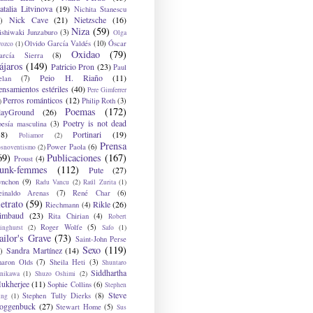
atalia Litvinova
(19)
Nichita Stanescu
Nick Cave
(21)
Nietzsche
(16)
)
Niza
(59)
ishiwaki Junzaburo
(3)
Olga
Olvido García Valdés
(10)
Óscar
rozco
(1)
Oxidao
(79)
arcía Sierra
(8)
ájaros
(149)
Patricio Pron
(23)
Paul
Peio H. Riaño
(11)
elan
(7)
ensamientos estériles
(40)
Pere Gimferrer
Perros románticos
(12)
Philip Roth
(3)
)
Poemas
(172)
layGround
(26)
Poetry is not dead
oesía masculina
(3)
38)
Portinari
(19)
Poliamor
(2)
Prensa
Power Paola
(6)
osnoventismo
(2)
69)
Publicaciones
(167)
Proust
(4)
unk-femmes
(112)
Pute
(27)
ynchon
(9)
Radu Vancu
(2)
Raúl Zurita
(1)
einaldo Arenas
(7)
René Char
(6)
etrato
(59)
Rikle
(26)
Riechmann
(4)
imbaud
(23)
Rita Chirian
(4)
Robert
Roger Wolfe
(5)
inghurst
(2)
Safo
(1)
ailor's Grave
(73)
Saint-John Perse
Sexo
(119)
Sandra Martínez
(14)
)
haron Olds
(7)
Sheila Heti
(3)
Shuntaro
Siddhartha
anikawa
(1)
Shuzo Oshimi
(2)
ukherjee
(11)
Sophie Collins
(6)
Stephen
Steve
Stephen Tully Dierks
(8)
ing
(1)
oggenbuck
(27)
Stewart Home
(5)
Sus