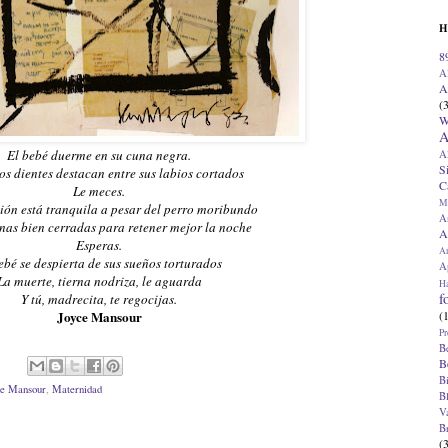
H
8
A
A
(
W
A
El bebé duerme en su cuna negra.
A
S
os dientes destacan entre sus labios cortados
C
Le meces.
M
ión está tranquila a pesar del perro moribundo
A
nas bien cerradas para retener mejor la noche
A
Esperas.
A
ebé se despierta de sus sueños torturados
Ap
La muerte, tierna nodriza, le aguarda
H
f
Y tú, madrecita, te regocijas.
(
Joyce Mansour
Pr
B
B
B
ce Mansour
,
Maternidad
B
V
B
(