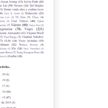
Susan Sontag
(13)
Sylvia Plath
(42)
)
ao Lin
(39)
Tavares
(14)
Ted Hughes
33)
Tenían veinte años y estaban locos
48)
Traducción
(23)
Tracy K. Smith
(2)
TS Eliot
(5)
Ulises
(4)
risha Low
(2)
Unai Velasco
(40)
Upton
mbral
(2)
Valente
(60)
nclair
(7)
Vanity Dust
(2)
egetarian
(78)
Viajes
(221)
icente Aleixandre
(11)
Virginia Woolf
27)
Vladimir Nabokov
Vlad Pojoga
(5)
17)
VLM
(14)
Voces invitadas
(15)
ollmann
(22)
Wallace Stevens
(4)
XIo
(24)
hitman
(1)
Yanis Varoufakis
(1)
nnis Ritsos
(7)
Young European Poets
(6)
Zombie
(18)
drou
(1)
e dicho...
20
(1)
►
19
(2)
►
17
(1)
►
16
(16)
►
15
(47)
▼
dic 2015
(1)
nov 2015
(3)