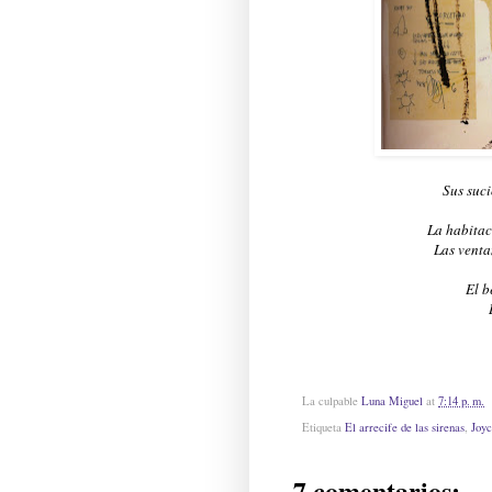
Sus suci
La habitac
Las venta
El b
La culpable
Luna Miguel
at
7:14 p. m.
Etiqueta
El arrecife de las sirenas
,
Joy
7 comentarios: