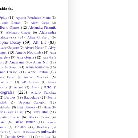
ablo de...
9plus
(11)
Agustín Fernández Mallo
(8)
l-amin Emran
(3)
Albert Camus
(2)
lberto Olmos
(12)
Alejandra Pizarnik
38)
Aleksandra
Alejandro Cinque
(6)
aliszewska
(34)
Allen Ginsberg
(6)
lpha Decay
(59)
Alt Lit
(83)
Alvy
lvaro Guijarro
(5)
Alvaro Mutis
(4)
inger
(13)
Amelie Nothomb
(14)
Ana
arrete
(19)
Ana Gorria
(12)
Ana María
Anagrama
(40)
Anais Nin
(18)
oix
(1)
Anna Ajmátova
(16)
natole Broyard
(4)
nne Carson
(11)
Anne Sexton
(17)
Antonio Machado
(5)
nnie Ernaux
(2)
ollinaire
(3)
AR Ammons
(1)
Ariana
Arte y
Artaud
(3)
arwicz
(1)
Arte
(1)
otografía
(228)
Arturo Sánchez
12)
Barthes
(19)
Baudelaire
(21)
Beatriz
Begoña Callejón
(12)
eciado
(2)
Ben Brooks
(13)
eigbeder
(9)
Benn
(8)
erta García Faet
(25)
Betty Blue
(51)
irgitta Trotzig
(6)
Blackie Books
(4)
Blake Butler
(11)
lake
(6)
Blanca
Bolaño
(47)
arela
(8)
Bradbury
(3)
Bukowski
recht
(3)
Breece DJ Pancake
(2)
37)
Capitán Swing
(11)
Carlos Lust
(8)