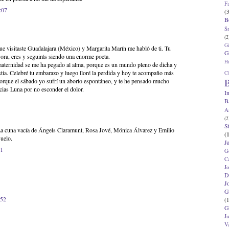
F
:07
(3
B
S
(2
G
ue visitaste Guadalajara (México) y Margarita Marín me habló de ti. Tu
G
sora, eres y seguirás siendo una enorme poeta.
Hi
 maternidad se me ha pegado al alma, porque es un mundo pleno de dicha y
tia. Celebré tu embarazo y luego lloré la perdida y hoy te acompaño más
Cl
B
porque el sábado yo sufrí un aborto espontáneo, y te he pensado mucho
cias Luna por no esconder el dolor.
I
B
A
(2
S
La cuna vacía de Ángels Claramunt, Rosa Jové, Mónica Álvarez y Emilio
(
uelo.
J
41
G
C
J
D
J
G
:52
(1
G
J
V