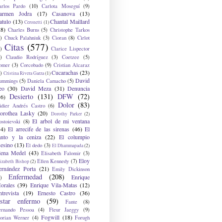
arlos Pardo
(10)
Carlota Moseguí
(9)
armen Jodra
(17)
Casanova
(13)
atulo
(13)
Chantal Maillard
Ceronetti
(1)
28)
Charles Burns
(5)
Christophe Tarkos
)
Chuck Palahniuk
(3)
Cioran
(8)
Cirlot
Citas
(577)
)
Clarice Lispector
)
Claudio Rodríguez
(3)
Coetzee
(5)
omer
(3)
Corcobado
(9)
Cristian Alcaraz
Cucarachas
(23)
)
Cristina Rivera Garza
(1)
David
ummings
(5)
Daniela Camacho
(5)
eo
(30)
David Meza
(31)
Denuncia
Desierto
(131)
DFW
(72)
36)
Dolor
(83)
idier Andrés Castro
(6)
orothea Lasky
(20)
Dorothy Parker
(2)
El arbol de mi ventana
ostoievski
(8)
34)
El arrecife de las sirenas
(46)
El
anto y la ceniza
(22)
El columpio
sesino
(13)
El dedo
(3)
El Dhammapada
(2)
lena Medel
(43)
Elisabeth Falomir
(3)
Eloy
Ellen Kennedy
(7)
izabeth Bishop
(2)
ernández Porta
(21)
Emily Dickinson
Enfermedad
(208)
Enrique
)
orales
(39)
Enrique Vila-Matas
(12)
ntrevista
(19)
Ernesto Castro
(36)
star enfermo
(59)
Fante
(8)
ernando Pessoa
(4)
Fleur Jaeggy
(9)
Fogwill
(18)
lorian Werner
(4)
Forugh