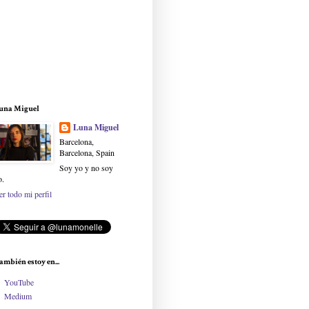
una Miguel
Luna Miguel
Barcelona,
Barcelona, Spain
Soy yo y no soy
o.
er todo mi perfil
ambién estoy en...
YouTube
Medium