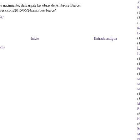
Al
su nacimiento, descargate las obras de Ambrose Bierce:
K
press.com/2015/06/24/ambrose-bierce/
(1
:47
(8
(1
R
L
(
Inicio
Entrada antigua
(
om)
L
L
(
(
P
(
Ma
Ma
M
(
(3
M
B
(6
H
(6
M
M
N