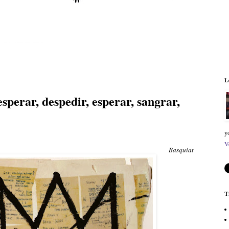
L
esperar, despedir, esperar, sangrar,
y
V
Basquiat
T