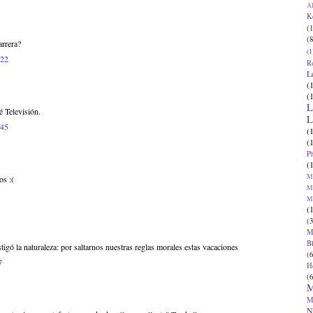
Al
K
(1
(8
arrera?
(1
:22
R
L
(
(
L
 Televisión.
L
:45
(
(
P
(
Ma
os :(
Ma
M
(
(3
M
B
igó la naturaleza: por saltarnos nuestras reglas morales estas vacaciones
(6
7
H
(6
M
M
N