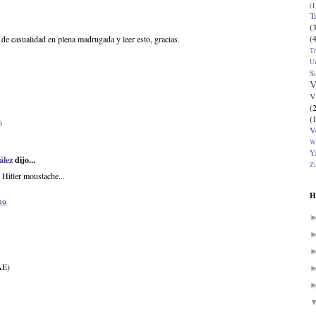
(1
T
(
(
e casualidad en plena madrugada y leer esto, gracias.
T
U
Si
V
V
(
(
6
V
W
Ya
ález
dijo...
Zi
Hitler moustache...
H
39
AE)