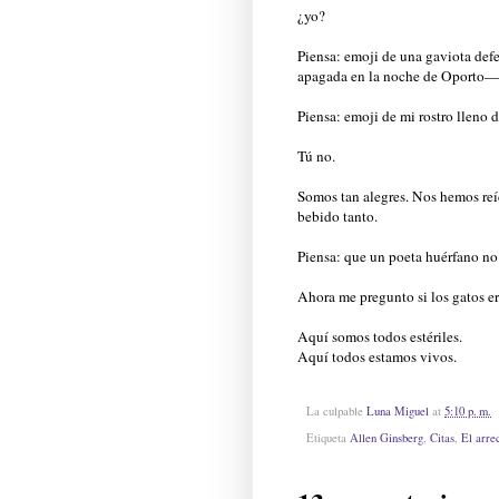
¿yo?
Piensa: emoji de una gaviota defec
apagada en la noche de Oporto— s
Piensa: emoji de mi rostro lleno 
Tú no.
Somos tan alegres. Nos hemos reí
bebido tanto.
Piensa: que un poeta huérfano no 
Ahora me pregunto si los gatos er
Aquí somos todos estériles.
Aquí todos estamos vivos.
La culpable
Luna Miguel
at
5:10 p. m.
Etiqueta
Allen Ginsberg
,
Citas
,
El arrec