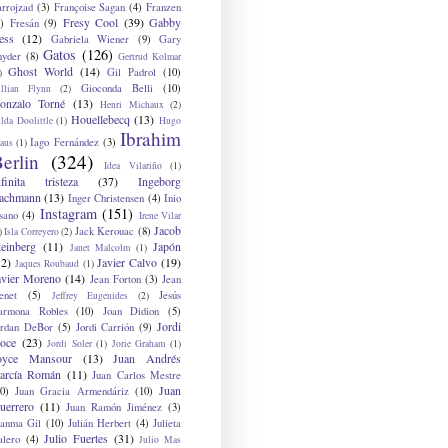
arrojzad
(3)
Françoise Sagan
(4)
Franzen
Fresy Cool
(39)
Gabby
)
Fresán
(9)
ess
(12)
Gabriela Wiener
(9)
Gary
Gatos
(126)
nyder
(8)
Gertrud Kolmar
Ghost World
(14)
Gil Padrol
(10)
)
Gioconda Belli
(10)
illian Flynn
(2)
onzalo Torné
(13)
Henri Michaux
(2)
Houellebecq
(13)
lda Doolittle
(1)
Hugo
Ibrahim
Iago Fernández
(3)
aus
(1)
erlin
(324)
Idea Vilariño
(1)
nfinita tristeza
(37)
Ingeborg
achmann
(13)
Inger Christensen
(4)
Inio
Instagram
(151)
sano
(4)
Irene Vilar
Jacob
Jack Kerouac
(8)
)
Isla Correyero
(2)
teinberg
(11)
Japón
Janet Malcolm
(1)
12)
Javier Calvo
(19)
Jaques Roubaud
(1)
avier Moreno
(14)
Jean Forton
(3)
Jean
enet
(5)
Jesús
Jeffrey Eugenides
(2)
armona Robles
(10)
Joan Didion
(5)
Jordi
ordan DeBor
(5)
Jordi Carrión
(9)
oce
(23)
Jordi Soler
(1)
Jorie Graham
(1)
oyce Mansour
(13)
Juan Andrés
arcía Román
(11)
Juan Carlos Mestre
Juan
0)
Juan Gracia Armendáriz
(10)
uerrero
(11)
Juan Ramón Jiménez
(3)
uanma Gil
(10)
Julián Herbert
(4)
Julieta
Julio Fuertes
(31)
alero
(4)
Julio Mas