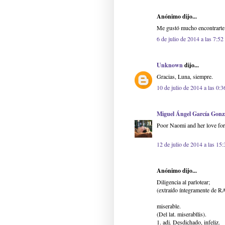
Anónimo dijo...
Me gustó mucho encontrarte d
6 de julio de 2014 a las 7:52
Unknown
dijo...
Gracias, Luna, siempre.
10 de julio de 2014 a las 0:3
Miguel Ángel García Gonz
Poor Naomi and her love for 
12 de julio de 2014 a las 15:
Anónimo dijo...
Diligencia al parlotear;
(extraído íntegramente de R
miserable.
(Del lat. miserabĭlis).
1. adj. Desdichado, infeliz.