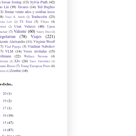
Susan Sontag
(13)
Sylvia Plath
(42)
)
ao Lin
(39)
Tavares
(14)
Ted Hughes
33)
Tenían veinte años y estaban locos
48)
Traducción
(23)
Tracy K. Smith
(2)
TS Eliot
(5)
Ulises
(4)
risha Low
(2)
Unai Velasco
(40)
Upton
mbral
(2)
Valente
(60)
nclair
(7)
Vanity Dust
(2)
egetarian
(78)
Viajes
(221)
icente Aleixandre
(11)
Virginia Woolf
27)
Vladimir Nabokov
Vlad Pojoga
(5)
17)
VLM
(14)
Voces invitadas
(15)
ollmann
(22)
Wallace Stevens
(4)
XIo
(24)
hitman
(1)
Yanis Varoufakis
(1)
nnis Ritsos
(7)
Young European Poets
(6)
Zombie
(18)
drou
(1)
e dicho...
20
(1)
►
19
(2)
►
17
(1)
►
16
(16)
►
15
(47)
►
14
(87)
▼
dic 2014
(10)