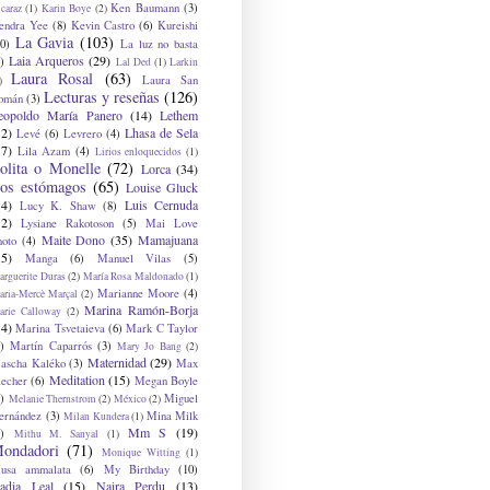
Ken Baumann
(3)
caraz
(1)
Karin Boye
(2)
endra Yee
(8)
Kevin Castro
(6)
Kureishi
La Gavia
(103)
0)
La luz no basta
Laia Arqueros
(29)
)
Lal Ded
(1)
Larkin
Laura Rosal
(63)
Laura San
)
Lecturas y reseñas
(126)
omán
(3)
eopoldo María Panero
(14)
Lethem
12)
Lhasa de Sela
Levé
(6)
Levrero
(4)
17)
Lila Azam
(4)
Lirios enloquecidos
(1)
olita o Monelle
(72)
Lorca
(34)
os estómagos
(65)
Louise Gluck
14)
Luis Cernuda
Lucy K. Shaw
(8)
12)
Lysiane Rakotoson
(5)
Mai Love
Maite Dono
(35)
Mamajuana
hoto
(4)
15)
Manga
(6)
Manuel Vilas
(5)
rguerite Duras
(2)
María Rosa Maldonado
(1)
Marianne Moore
(4)
ria-Mercè Marçal
(2)
Marina Ramón-Borja
arie Calloway
(2)
14)
Marina Tsvetaieva
(6)
Mark C Taylor
)
Martín Caparrós
(3)
Mary Jo Bang
(2)
Maternidad
(29)
ascha Kaléko
(3)
Max
Meditation
(15)
lecher
(6)
Megan Boyle
)
Miguel
Melanie Thernstrom
(2)
México
(2)
ernández
(3)
Mina Milk
Milan Kundera
(1)
Mm S
(19)
)
Mithu M. Sanyal
(1)
ondadori
(71)
Monique Witting
(1)
usa ammalata
(6)
My Birthday
(10)
adia Leal
(15)
Naira Perdu
(13)