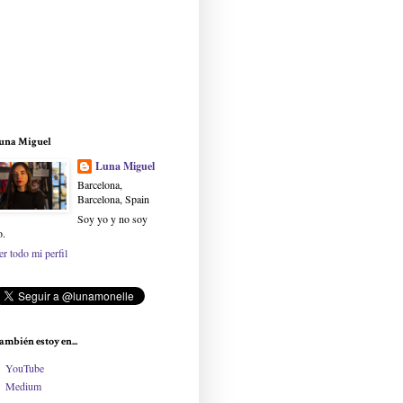
una Miguel
Luna Miguel
Barcelona,
Barcelona, Spain
Soy yo y no soy
o.
er todo mi perfil
ambién estoy en...
YouTube
Medium