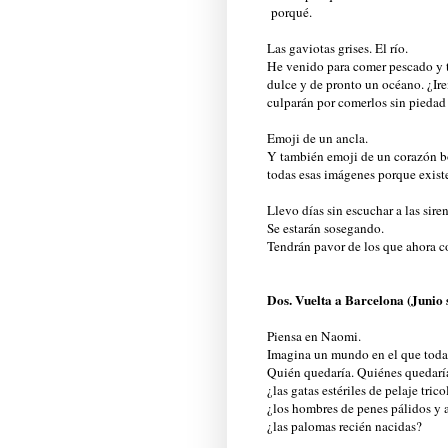
porqué.
Las gaviotas grises. El río.
He venido para comer pescado y t
dulce y de pronto un océano. ¿Ir
culparán por comerlos sin piedad 
Emoji de un ancla.
Y también emoji de un corazón bo
todas esas imágenes porque existe
Llevo días sin escuchar a las siren
Se estarán sosegando.
Tendrán pavor de los que ahora 
Dos. Vuelta a Barcelona (Junio 
Piensa en Naomi.
Imagina un mundo en el que todas
Quién quedaría. Quiénes quedarí
¿las gatas estériles de pelaje trico
¿los hombres de penes pálidos y 
¿las palomas recién nacidas?