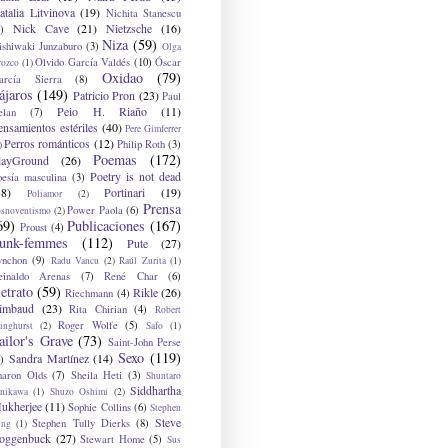
atalia Litvinova
(19)
Nichita Stanescu
Nick Cave
(21)
Nietzsche
(16)
)
Niza
(59)
ishiwaki Junzaburo
(3)
Olga
Olvido García Valdés
(10)
Óscar
rozco
(1)
Oxidao
(79)
arcía Sierra
(8)
ájaros
(149)
Patricio Pron
(23)
Paul
Peio H. Riaño
(11)
elan
(7)
ensamientos estériles
(40)
Pere Gimferrer
Perros románticos
(12)
Philip Roth
(3)
)
Poemas
(172)
layGround
(26)
Poetry is not dead
oesía masculina
(3)
38)
Portinari
(19)
Poliamor
(2)
Prensa
Power Paola
(6)
osnoventismo
(2)
69)
Publicaciones
(167)
Proust
(4)
unk-femmes
(112)
Pute
(27)
ynchon
(9)
Radu Vancu
(2)
Raúl Zurita
(1)
einaldo Arenas
(7)
René Char
(6)
etrato
(59)
Rikle
(26)
Riechmann
(4)
imbaud
(23)
Rita Chirian
(4)
Robert
Roger Wolfe
(5)
inghurst
(2)
Safo
(1)
ailor's Grave
(73)
Saint-John Perse
Sexo
(119)
Sandra Martínez
(14)
)
haron Olds
(7)
Sheila Heti
(3)
Shuntaro
Siddhartha
anikawa
(1)
Shuzo Oshimi
(2)
ukherjee
(11)
Sophie Collins
(6)
Stephen
Steve
Stephen Tully Dierks
(8)
ing
(1)
oggenbuck
(27)
Stewart Home
(5)
Sus