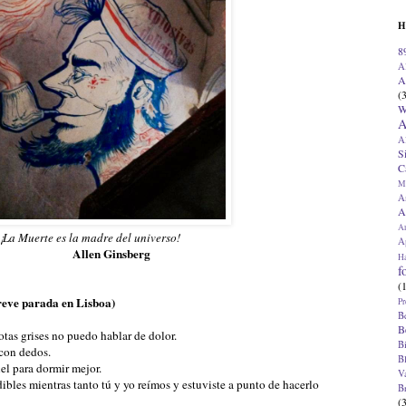
H
8
A
A
(
W
A
A
S
C
M
A
A
A
¡La Muerte es la madre del universo!
Ap
Allen Ginsberg
H
f
(
reve parada en Lisboa)
Pr
B
B
iotas grises no puedo hablar de dolor.
B
 con dedos.
B
el para dormir mejor.
V
dibles mientras tanto tú y yo reímos y estuviste a punto de hacerlo
B
(