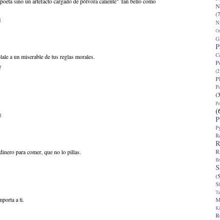
poeta sino un artefacto cargado de pólvora caliente" Tan bello como
N
(7
1
N
O
G
P
C
lale a un miserable de tus reglas morales.
P
7
(2
P
P
(
P
(
8
P
P
R
R
R
dinero para comer, que no lo pillas.
Br
S
(5
S
T
M
porta a ti.
K
R