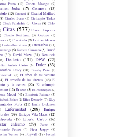
arlos Pardo
(10)
Carlota Moseguí
(9)
armen Jodra
(17)
Casanova
(13)
atulo
(13)
Chantal Maillard
Ceronetti
(1)
28)
Charles Burns
(5)
Christophe Tarkos
)
Chuck Palahniuk
(3)
Cioran
(8)
Cirlot
Citas
(577)
)
Clarice Lispector
)
Claudio Rodríguez
(3)
Coetzee
(5)
omer
(3)
Corcobado
(9)
Cristian Alcaraz
Cucarachas
(23)
)
Cristina Rivera Garza
(1)
David
ummings
(5)
Daniela Camacho
(5)
eo
(30)
David Meza
(31)
Denuncia
Desierto
(131)
DFW
(72)
36)
Dolor
(83)
idier Andrés Castro
(6)
orothea Lasky
(20)
Dorothy Parker
(2)
El arbol de mi ventana
ostoievski
(8)
34)
El arrecife de las sirenas
(46)
El
anto y la ceniza
(22)
El columpio
sesino
(13)
El dedo
(3)
El Dhammapada
(2)
lena Medel
(43)
Elisabeth Falomir
(3)
Eloy
Ellen Kennedy
(7)
izabeth Bishop
(2)
ernández Porta
(21)
Emily Dickinson
Enfermedad
(208)
Enrique
)
orales
(39)
Enrique Vila-Matas
(12)
ntrevista
(19)
Ernesto Castro
(36)
star enfermo
(59)
Fante
(8)
ernando Pessoa
(4)
Fleur Jaeggy
(9)
Fogwill
(18)
lorian Werner
(4)
Forugh