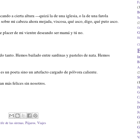
F
(3
B
ando a cierta altura —quizá la de una iglesia, o la de una farola
S
obre mi cabeza ahora mojada, viscosa, qué asco, digo, qué puto asco.
(2
G
G
de placer de mi vientre deseando ser mamá y tú no.
Hi
Cl
B
do tanto. Hemos bailado entre sardinas y pasteles de nata. Hemos
I
B
A
es un poeta sino un artefacto cargado de pólvora caliente.
(2
S
(
an más felices sin nosotros.
J
G
C
J
D
J
G
(1
ife de las sirenas
,
Pájaros
,
Viajes
G
J
V