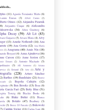
ablo de...
9plus
(11)
Agustín Fernández Mallo
(8)
l-amin Emran
(3)
Albert Camus
(2)
lberto Olmos
(12)
Alejandra Pizarnik
38)
Aleksandra
Alejandro Cinque
(6)
aliszewska
(34)
Allen Ginsberg
(6)
lpha Decay
(59)
Alt Lit
(83)
Alvy
lvaro Guijarro
(5)
Alvaro Mutis
(4)
inger
(13)
Amelie Nothomb
(14)
Ana
arrete
(19)
Ana Gorria
(12)
Ana María
Anagrama
(40)
Anais Nin
(18)
oix
(1)
Anna Ajmátova
(16)
natole Broyard
(4)
nne Carson
(11)
Anne Sexton
(17)
Antonio Machado
(5)
nnie Ernaux
(2)
ollinaire
(3)
AR Ammons
(1)
Ariana
Arte y
Artaud
(3)
arwicz
(1)
Arte
(1)
otografía
(228)
Arturo Sánchez
12)
Barthes
(19)
Baudelaire
(21)
Beatriz
Begoña Callejón
(12)
eciado
(2)
Ben Brooks
(13)
eigbeder
(9)
Benn
(8)
erta García Faet
(25)
Betty Blue
(51)
irgitta Trotzig
(6)
Blackie Books
(4)
Blake Butler
(11)
lake
(6)
Blanca
Bolaño
(47)
arela
(8)
Bradbury
(3)
Bukowski
recht
(3)
Breece DJ Pancake
(2)
37)
Capitán Swing
(11)
Carlos Lust
(8)