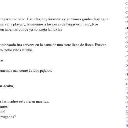
C
C
C
(
ragar sucio vino. Escucha, hay forasteros y gorriones gordos, hay agua
(6
emos a la playa? ¿Temeremos a los peces de largas espinas? ¿Nos
(4
en tabernas donde ya no azota la lluvia?
(6
C
(9
mbeando fría cerveza en la cama de una torre llena de flores. Existen
C
n todos estos latidos.
L
(
as.
D
D
comemos mar como ávidos pájaros.
D
(
c
a
se acaba)
E
El
F
 las madres estuvieran muertas.
(5
amos,
M
E
lor?
E
arrugados?
F
F