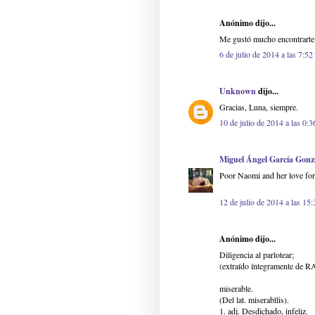
Anónimo dijo...
Me gustó mucho encontrarte d
6 de julio de 2014 a las 7:52
Unknown
dijo...
Gracias, Luna, siempre.
10 de julio de 2014 a las 0:3
Miguel Ángel García Gonz
Poor Naomi and her love for 
12 de julio de 2014 a las 15:
Anónimo dijo...
Diligencia al parlotear;
(extraído íntegramente de R
miserable.
(Del lat. miserabĭlis).
1. adj. Desdichado, infeliz.