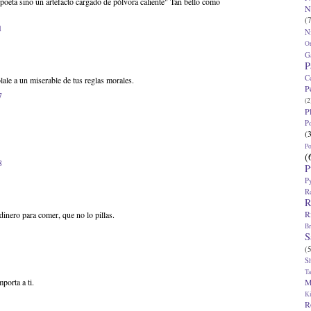
poeta sino un artefacto cargado de pólvora caliente" Tan bello como
N
(7
1
N
O
G
P
C
lale a un miserable de tus reglas morales.
P
7
(2
P
P
(
P
(
8
P
P
R
R
R
dinero para comer, que no lo pillas.
Br
S
(5
S
T
M
porta a ti.
K
R