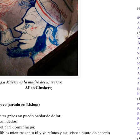
H
8
A
A
(
W
A
A
S
C
M
A
A
A
¡La Muerte es la madre del universo!
Ap
Allen Ginsberg
H
f
(
reve parada en Lisboa)
Pr
B
B
iotas grises no puedo hablar de dolor.
B
 con dedos.
B
el para dormir mejor.
V
dibles mientras tanto tú y yo reímos y estuviste a punto de hacerlo
B
(