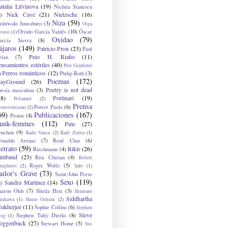
atalia Litvinova
(19)
Nichita Stanescu
Nick Cave
(21)
Nietzsche
(16)
)
Niza
(59)
ishiwaki Junzaburo
(3)
Olga
Olvido García Valdés
(10)
Óscar
rozco
(1)
Oxidao
(79)
arcía Sierra
(8)
ájaros
(149)
Patricio Pron
(23)
Paul
Peio H. Riaño
(11)
elan
(7)
ensamientos estériles
(40)
Pere Gimferrer
Perros románticos
(12)
Philip Roth
(3)
)
Poemas
(172)
layGround
(26)
Poetry is not dead
oesía masculina
(3)
38)
Portinari
(19)
Poliamor
(2)
Prensa
Power Paola
(6)
osnoventismo
(2)
69)
Publicaciones
(167)
Proust
(4)
unk-femmes
(112)
Pute
(27)
ynchon
(9)
Radu Vancu
(2)
Raúl Zurita
(1)
einaldo Arenas
(7)
René Char
(6)
etrato
(59)
Rikle
(26)
Riechmann
(4)
imbaud
(23)
Rita Chirian
(4)
Robert
Roger Wolfe
(5)
inghurst
(2)
Safo
(1)
ailor's Grave
(73)
Saint-John Perse
Sexo
(119)
Sandra Martínez
(14)
)
haron Olds
(7)
Sheila Heti
(3)
Shuntaro
Siddhartha
anikawa
(1)
Shuzo Oshimi
(2)
ukherjee
(11)
Sophie Collins
(6)
Stephen
Steve
Stephen Tully Dierks
(8)
ing
(1)
oggenbuck
(27)
Stewart Home
(5)
Sus