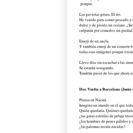
porqué.
Las gaviotas grises. El río.
He venido para comer pescado y t
dulce y de pronto un océano. ¿Ir
culparán por comerlos sin piedad 
Emoji de un ancla.
Y también emoji de un corazón bo
todas esas imágenes porque existe
Llevo días sin escuchar a las siren
Se estarán sosegando.
Tendrán pavor de los que ahora 
Dos. Vuelta a Barcelona (Junio 
Piensa en Naomi.
Imagina un mundo en el que todas
Quién quedaría. Quiénes quedarí
¿las gatas estériles de pelaje trico
¿los hombres de penes pálidos y 
¿las palomas recién nacidas?