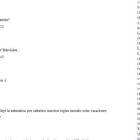
Al
K
(1
(8
arrera?
(1
:22
R
L
(
(
L
 Televisión.
L
:45
(
(
P
(
Ma
os :(
Ma
M
(
(3
M
B
igó la naturaleza: por saltarnos nuestras reglas morales estas vacaciones
(6
7
H
(6
M
M
N