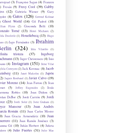
arrojzad
(3)
Françoise Sagan
(4)
Franzen
Fresy Cool
(39)
Gabby
)
Fresán
(9)
ess
(12)
Gabriela Wiener
(9)
Gary
Gatos
(126)
nyder
(8)
Gertrud Kolmar
Ghost World
(14)
Gil Padrol
(10)
)
Gioconda Belli
(10)
illian Flynn
(2)
onzalo Torné
(13)
Henri Michaux
(2)
Houellebecq
(13)
lda Doolittle
(1)
Hugo
Ibrahim
Iago Fernández
(3)
aus
(1)
erlin
(324)
Idea Vilariño
(1)
nfinita tristeza
(37)
Ingeborg
achmann
(13)
Inger Christensen
(4)
Inio
Instagram
(151)
sano
(4)
Irene Vilar
Jacob
Jack Kerouac
(8)
)
Isla Correyero
(2)
teinberg
(11)
Japón
Janet Malcolm
(1)
12)
Javier Calvo
(19)
Jaques Roubaud
(1)
avier Moreno
(14)
Jean Forton
(3)
Jean
enet
(5)
Jesús
Jeffrey Eugenides
(2)
armona Robles
(10)
Joan Didion
(5)
Jordi
ordan DeBor
(5)
Jordi Carrión
(9)
oce
(23)
Jordi Soler
(1)
Jorie Graham
(1)
oyce Mansour
(13)
Juan Andrés
arcía Román
(11)
Juan Carlos Mestre
Juan
0)
Juan Gracia Armendáriz
(10)
uerrero
(11)
Juan Ramón Jiménez
(3)
uanma Gil
(10)
Julián Herbert
(4)
Julieta
Julio Fuertes
(31)
alero
(4)
Julio Mas