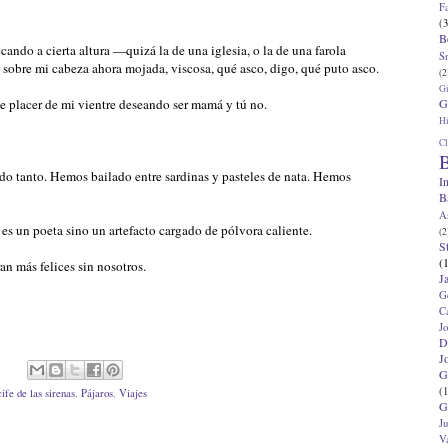
F
(3
B
ando a cierta altura —quizá la de una iglesia, o la de una farola
S
obre mi cabeza ahora mojada, viscosa, qué asco, digo, qué puto asco.
(2
G
G
de placer de mi vientre deseando ser mamá y tú no.
Hi
Cl
B
do tanto. Hemos bailado entre sardinas y pasteles de nata. Hemos
I
B
A
es un poeta sino un artefacto cargado de pólvora caliente.
(2
S
(
an más felices sin nosotros.
J
G
C
J
D
J
G
(1
ife de las sirenas
,
Pájaros
,
Viajes
G
J
V