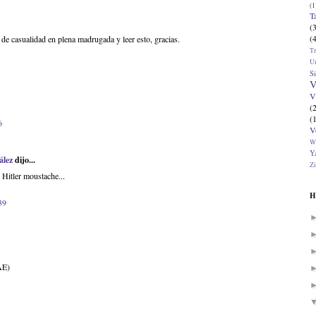
(1
T
(
(
e casualidad en plena madrugada y leer esto, gracias.
T
U
Si
V
V
(
(
6
V
W
Ya
ález
dijo...
Zi
Hitler moustache...
H
39
AE)