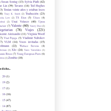
Susan Sontag
(13)
Sylvia Plath
(42)
)
ao Lin
(39)
Tavares
(14)
Ted Hughes
33)
Tenían veinte años y estaban locos
48)
Traducción
(23)
Tracy K. Smith
(2)
TS Eliot
(5)
Ulises
(4)
risha Low
(2)
Unai Velasco
(40)
Upton
mbral
(2)
Valente
(60)
nclair
(7)
Vanity Dust
(2)
egetarian
(78)
Viajes
(221)
icente Aleixandre
(11)
Virginia Woolf
27)
Vladimir Nabokov
Vlad Pojoga
(5)
17)
VLM
(14)
Voces invitadas
(15)
ollmann
(22)
Wallace Stevens
(4)
XIo
(24)
hitman
(1)
Yanis Varoufakis
(1)
nnis Ritsos
(7)
Young European Poets
(6)
Zombie
(18)
drou
(1)
e dicho...
20
(1)
►
19
(2)
►
17
(1)
►
16
(16)
►
15
(47)
►
14
(87)
▼
dic 2014
(10)