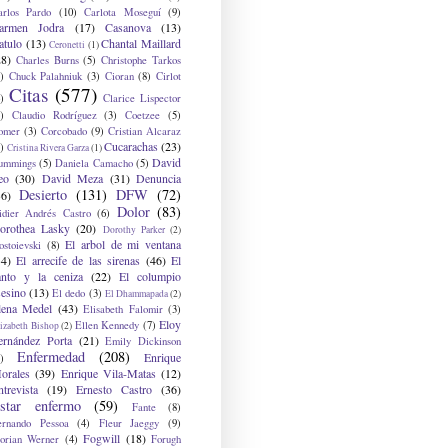
arlos Pardo
(10)
Carlota Moseguí
(9)
armen Jodra
(17)
Casanova
(13)
atulo
(13)
Chantal Maillard
Ceronetti
(1)
28)
Charles Burns
(5)
Christophe Tarkos
)
Chuck Palahniuk
(3)
Cioran
(8)
Cirlot
Citas
(577)
)
Clarice Lispector
)
Claudio Rodríguez
(3)
Coetzee
(5)
omer
(3)
Corcobado
(9)
Cristian Alcaraz
Cucarachas
(23)
)
Cristina Rivera Garza
(1)
David
ummings
(5)
Daniela Camacho
(5)
eo
(30)
David Meza
(31)
Denuncia
Desierto
(131)
DFW
(72)
36)
Dolor
(83)
idier Andrés Castro
(6)
orothea Lasky
(20)
Dorothy Parker
(2)
El arbol de mi ventana
ostoievski
(8)
34)
El arrecife de las sirenas
(46)
El
anto y la ceniza
(22)
El columpio
sesino
(13)
El dedo
(3)
El Dhammapada
(2)
lena Medel
(43)
Elisabeth Falomir
(3)
Eloy
Ellen Kennedy
(7)
izabeth Bishop
(2)
ernández Porta
(21)
Emily Dickinson
Enfermedad
(208)
Enrique
)
orales
(39)
Enrique Vila-Matas
(12)
ntrevista
(19)
Ernesto Castro
(36)
star enfermo
(59)
Fante
(8)
ernando Pessoa
(4)
Fleur Jaeggy
(9)
Fogwill
(18)
lorian Werner
(4)
Forugh