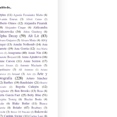
ablo de...
9plus
(11)
Agustín Fernández Mallo
(8)
l-amin Emran
(3)
Albert Camus
(2)
lberto Olmos
(12)
Alejandra Pizarnik
38)
Aleksandra
Alejandro Cinque
(6)
aliszewska
(34)
Allen Ginsberg
(6)
lpha Decay
(59)
Alt Lit
(83)
Alvy
lvaro Guijarro
(5)
Alvaro Mutis
(4)
inger
(13)
Amelie Nothomb
(14)
Ana
arrete
(19)
Ana Gorria
(12)
Ana María
Anagrama
(40)
Anais Nin
(18)
oix
(1)
Anna Ajmátova
(16)
natole Broyard
(4)
nne Carson
(11)
Anne Sexton
(17)
Antonio Machado
(5)
nnie Ernaux
(2)
ollinaire
(3)
AR Ammons
(1)
Ariana
Arte y
Artaud
(3)
arwicz
(1)
Arte
(1)
otografía
(228)
Arturo Sánchez
12)
Barthes
(19)
Baudelaire
(21)
Beatriz
Begoña Callejón
(12)
eciado
(2)
Ben Brooks
(13)
eigbeder
(9)
Benn
(8)
erta García Faet
(25)
Betty Blue
(51)
irgitta Trotzig
(6)
Blackie Books
(4)
Blake Butler
(11)
lake
(6)
Blanca
Bolaño
(47)
arela
(8)
Bradbury
(3)
Bukowski
recht
(3)
Breece DJ Pancake
(2)
37)
Capitán Swing
(11)
Carlos Lust
(8)