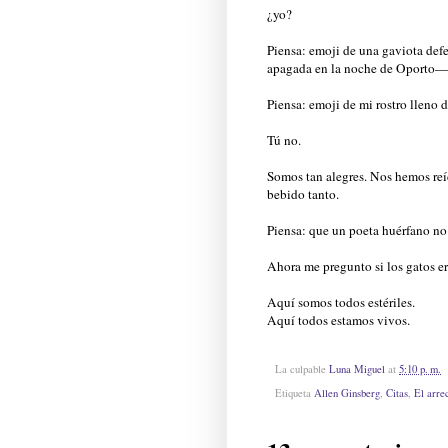
¿yo?
Piensa: emoji de una gaviota defec
apagada en la noche de Oporto— s
Piensa: emoji de mi rostro lleno 
Tú no.
Somos tan alegres. Nos hemos reí
bebido tanto.
Piensa: que un poeta huérfano no 
Ahora me pregunto si los gatos er
Aquí somos todos estériles.
Aquí todos estamos vivos.
La culpable
Luna Miguel
at
5:10 p. m.
Etiqueta
Allen Ginsberg
,
Citas
,
El arrec