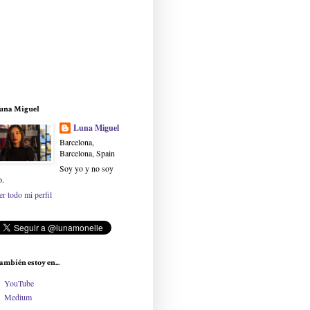
una Miguel
Luna Miguel
Barcelona,
Barcelona, Spain
Soy yo y no soy
o.
er todo mi perfil
ambién estoy en...
YouTube
Medium