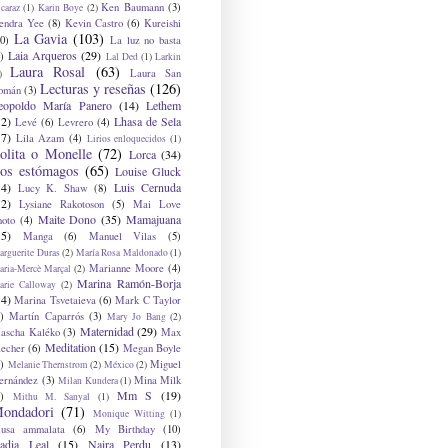
Ken Baumann
(3)
caraz
(1)
Karin Boye
(2)
endra Yee
(8)
Kevin Castro
(6)
Kureishi
La Gavia
(103)
0)
La luz no basta
Laia Arqueros
(29)
)
Lal Ded
(1)
Larkin
Laura Rosal
(63)
Laura San
)
Lecturas y reseñas
(126)
omán
(3)
eopoldo María Panero
(14)
Lethem
12)
Lhasa de Sela
Levé
(6)
Levrero
(4)
17)
Lila Azam
(4)
Lirios enloquecidos
(1)
olita o Monelle
(72)
Lorca
(34)
os estómagos
(65)
Louise Gluck
14)
Luis Cernuda
Lucy K. Shaw
(8)
12)
Lysiane Rakotoson
(5)
Mai Love
Maite Dono
(35)
Mamajuana
hoto
(4)
15)
Manga
(6)
Manuel Vilas
(5)
rguerite Duras
(2)
María Rosa Maldonado
(1)
Marianne Moore
(4)
ria-Mercè Marçal
(2)
Marina Ramón-Borja
arie Calloway
(2)
14)
Marina Tsvetaieva
(6)
Mark C Taylor
)
Martín Caparrós
(3)
Mary Jo Bang
(2)
Maternidad
(29)
ascha Kaléko
(3)
Max
Meditation
(15)
lecher
(6)
Megan Boyle
)
Miguel
Melanie Thernstrom
(2)
México
(2)
ernández
(3)
Mina Milk
Milan Kundera
(1)
Mm S
(19)
)
Mithu M. Sanyal
(1)
ondadori
(71)
Monique Witting
(1)
usa ammalata
(6)
My Birthday
(10)
adia Leal
(15)
Naira Perdu
(13)