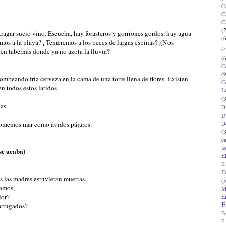
C
C
C
(
ragar sucio vino. Escucha, hay forasteros y gorriones gordos, hay agua
(6
emos a la playa? ¿Temeremos a los peces de largas espinas? ¿Nos
(4
en tabernas donde ya no azota la lluvia?
(6
C
(9
mbeando fría cerveza en la cama de una torre llena de flores. Existen
C
n todos estos latidos.
L
(
as.
D
D
comemos mar como ávidos pájaros.
D
(
c
a
se acaba)
E
El
F
 las madres estuvieran muertas.
(5
amos,
M
E
lor?
E
arrugados?
F
F