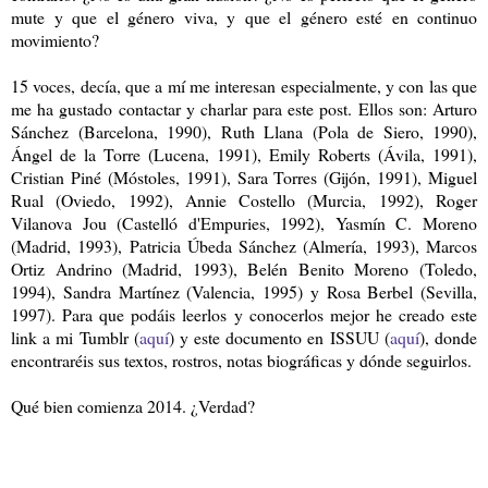
mute y que el género viva, y que el género esté en continuo
movimiento?
15 voces, decía, que a mí me interesan especialmente, y con las que
me ha gustado contactar y charlar para este post. Ellos son:
Arturo
Sánchez (Barcelona, 1990), Ruth Llana (Pola de Siero, 1990),
Ángel de la Torre (Lucena, 1991), Emily Roberts (Ávila, 1991),
Cristian Piné (Móstoles, 1991), Sara Torres (Gijón, 1991), Miguel
Rual (Oviedo, 1992), Annie Costello (Murcia, 1992), Roger
Vilanova Jou (Castelló d'Empuries, 1992), Yasmín C. Moreno
(Madrid, 1993), Patricia Úbeda Sánchez (Almería, 1993), Marcos
Ortiz Andrino (Madrid, 1993), Belén Benito Moreno (Toledo,
1994), Sandra Martínez (Valencia, 1995) y Rosa Berbel (Sevilla,
1997). Para que podáis leerlos y conocerlos mejor he creado este
link a mi Tumblr (
aquí
) y este documento en ISSUU (
aquí
), donde
encontraréis sus textos, rostros, notas biográficas y dónde seguirlos.
Qué bien comienza 2014. ¿Verdad?