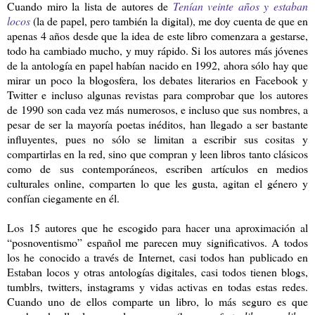
Cuando miro la lista de autores de
Tenían veinte años y estaban
locos
(la de papel, pero también la digital), me doy cuenta de que en
apenas 4 años desde que la idea de este libro comenzara a gestarse,
todo ha cambiado mucho, y muy rápido. Si los autores más jóvenes
de la antología en papel habían nacido en 1992, ahora sólo hay que
mirar un poco la blogosfera, los debates literarios en Facebook y
Twitter e incluso algunas revistas para comprobar que los autores
de 1990 son cada vez más numerosos, e incluso que sus nombres, a
pesar de ser la mayoría poetas inéditos, han llegado a ser bastante
influyentes, pues no sólo se limitan a escribir sus cositas y
compartirlas en la red, sino que compran y leen libros tanto clásicos
como de sus contemporáneos, escriben artículos en medios
culturales online, comparten lo que les gusta, agitan el género y
confían ciegamente en él.
Los 15 autores que he escogido para hacer una aproximación al
“posnoventismo” español me parecen muy significativos. A todos
los he conocido a través de Internet, casi todos han publicado en
Estaban locos y otras antologías digitales, casi todos tienen blogs,
tumblrs, twitters, instagrams y vidas activas en todas estas redes.
Cuando uno de ellos comparte un libro, lo más seguro es que