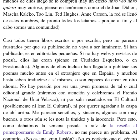
muchos de ellos luego se lo compren (hay un efecto
libro veo libro
quiero
muy curioso, pienso en fenómenos como el de Joan Didion,
Mascha Kaléko, Tao Lin, Ted Hughes, Anne Carson, la red se llenó
de estos nombres, de pronto todos los leíamos... porque al fin y al
cabo somos una comunidad).
Casi todos tienen libros escritos o por escribir, pero no parecen
frustrados por que su publicación no vaya a ser inminente. Si han
publicado, es en editoriales pequeñas. Si no hay webs y revistas de
poesía, ellos las crean (pienso en Ciudades Esqueleto, o en
Erosionados). Algunos de ellos incluso han llegado a publicar sus
poemas mucho antes en el extranjero que en España, y muchos
hasta saben traducirse a sí mismos, o son capaces de crear en otro
idioma. No hay presión por ser una joven promesa de tal o cual
editorial grande (miremos con atención y celebremos el Premio
Nacional de Unai Velasco), ni por salir reseñados en El Cultural
(posiblemente ni lean El Cultural), ni por querer agradar a la caspa
de ahí arriba. Me parecen sencillos, y sinceros, algunos son muy
buenos, a otros aún se les nota la timidez y la inocencia. Pero esto,
como debatimos la semana pasada a raíz de
la reseña al
primerpoemario de Emily Roberts
, no me parece un problema. Al
contrario. ¿No es una gran ilusión? ¿No es perfecto que el género