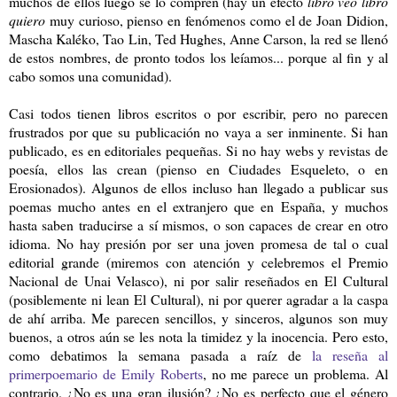
muchos de ellos luego se lo compren (hay un efecto
libro veo libro
quiero
muy curioso, pienso en fenómenos como el de Joan Didion,
Mascha Kaléko, Tao Lin, Ted Hughes, Anne Carson, la red se llenó
de estos nombres, de pronto todos los leíamos... porque al fin y al
cabo somos una comunidad).
Casi todos tienen libros escritos o por escribir, pero no parecen
frustrados por que su publicación no vaya a ser inminente. Si han
publicado, es en editoriales pequeñas. Si no hay webs y revistas de
poesía, ellos las crean (pienso en Ciudades Esqueleto, o en
Erosionados). Algunos de ellos incluso han llegado a publicar sus
poemas mucho antes en el extranjero que en España, y muchos
hasta saben traducirse a sí mismos, o son capaces de crear en otro
idioma. No hay presión por ser una joven promesa de tal o cual
editorial grande (miremos con atención y celebremos el Premio
Nacional de Unai Velasco), ni por salir reseñados en El Cultural
(posiblemente ni lean El Cultural), ni por querer agradar a la caspa
de ahí arriba. Me parecen sencillos, y sinceros, algunos son muy
buenos, a otros aún se les nota la timidez y la inocencia. Pero esto,
como debatimos la semana pasada a raíz de
la reseña al
primerpoemario de Emily Roberts
, no me parece un problema. Al
contrario. ¿No es una gran ilusión? ¿No es perfecto que el género