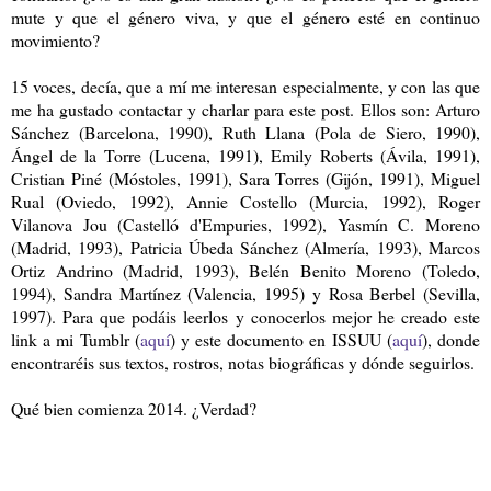
mute y que el género viva, y que el género esté en continuo
movimiento?
15 voces, decía, que a mí me interesan especialmente, y con las que
me ha gustado contactar y charlar para este post. Ellos son:
Arturo
Sánchez (Barcelona, 1990), Ruth Llana (Pola de Siero, 1990),
Ángel de la Torre (Lucena, 1991), Emily Roberts (Ávila, 1991),
Cristian Piné (Móstoles, 1991), Sara Torres (Gijón, 1991), Miguel
Rual (Oviedo, 1992), Annie Costello (Murcia, 1992), Roger
Vilanova Jou (Castelló d'Empuries, 1992), Yasmín C. Moreno
(Madrid, 1993), Patricia Úbeda Sánchez (Almería, 1993), Marcos
Ortiz Andrino (Madrid, 1993), Belén Benito Moreno (Toledo,
1994), Sandra Martínez (Valencia, 1995) y Rosa Berbel (Sevilla,
1997). Para que podáis leerlos y conocerlos mejor he creado este
link a mi Tumblr (
aquí
) y este documento en ISSUU (
aquí
), donde
encontraréis sus textos, rostros, notas biográficas y dónde seguirlos.
Qué bien comienza 2014. ¿Verdad?