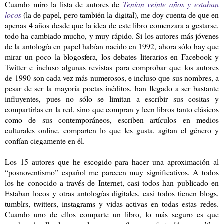
Cuando miro la lista de autores de
Tenían veinte años y estaban
locos
(la de papel, pero también la digital), me doy cuenta de que en
apenas 4 años desde que la idea de este libro comenzara a gestarse,
todo ha cambiado mucho, y muy rápido. Si los autores más jóvenes
de la antología en papel habían nacido en 1992, ahora sólo hay que
mirar un poco la blogosfera, los debates literarios en Facebook y
Twitter e incluso algunas revistas para comprobar que los autores
de 1990 son cada vez más numerosos, e incluso que sus nombres, a
pesar de ser la mayoría poetas inéditos, han llegado a ser bastante
influyentes, pues no sólo se limitan a escribir sus cositas y
compartirlas en la red, sino que compran y leen libros tanto clásicos
como de sus contemporáneos, escriben artículos en medios
culturales online, comparten lo que les gusta, agitan el género y
confían ciegamente en él.
Los 15 autores que he escogido para hacer una aproximación al
“posnoventismo” español me parecen muy significativos. A todos
los he conocido a través de Internet, casi todos han publicado en
Estaban locos y otras antologías digitales, casi todos tienen blogs,
tumblrs, twitters, instagrams y vidas activas en todas estas redes.
Cuando uno de ellos comparte un libro, lo más seguro es que