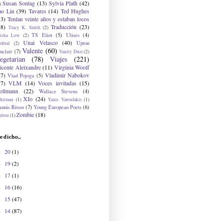
Susan Sontag
(13)
Sylvia Plath
(42)
)
ao Lin
(39)
Tavares
(14)
Ted Hughes
33)
Tenían veinte años y estaban locos
48)
Traducción
(23)
Tracy K. Smith
(2)
TS Eliot
(5)
Ulises
(4)
risha Low
(2)
Unai Velasco
(40)
Upton
mbral
(2)
Valente
(60)
nclair
(7)
Vanity Dust
(2)
egetarian
(78)
Viajes
(221)
icente Aleixandre
(11)
Virginia Woolf
27)
Vladimir Nabokov
Vlad Pojoga
(5)
17)
VLM
(14)
Voces invitadas
(15)
ollmann
(22)
Wallace Stevens
(4)
XIo
(24)
hitman
(1)
Yanis Varoufakis
(1)
nnis Ritsos
(7)
Young European Poets
(6)
Zombie
(18)
drou
(1)
e dicho...
20
(1)
►
19
(2)
►
17
(1)
►
16
(16)
►
15
(47)
►
14
(87)
►