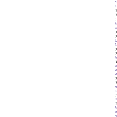
Al
K
(1
(8
(1
R
L
(
(
L
L
(
(
P
(
Ma
Ma
M
(
(3
M
B
(6
H
(6
M
M
N