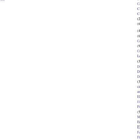
C
C
C
(
(6
(4
(6
C
(9
C
L
(
D
D
D
(
c
a
E
El
F
(5
M
E
E
F
F