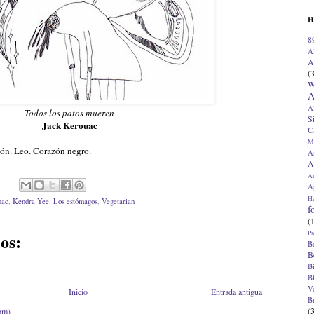
H
8
A
A
(
W
A
A
Todos los patos mueren
S
Jack Kerouac
C
M
azón. Leo. Corazón negro.
A
A
A
Ap
H
uac
,
Kendra Yee
,
Los estómagos
,
Vegetarian
f
(
Pr
os:
B
B
B
B
V
Inicio
Entrada antigua
B
(
om)