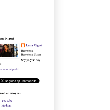
una Miguel
Luna Miguel
Barcelona,
Barcelona, Spain
Soy yo y no soy
o.
er todo mi perfil
ambién estoy en...
YouTube
Medium