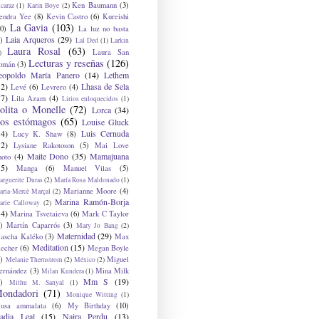
Ken Baumann
(3)
caraz
(1)
Karin Boye
(2)
endra Yee
(8)
Kevin Castro
(6)
Kureishi
La Gavia
(103)
0)
La luz no basta
Laia Arqueros
(29)
)
Lal Ded
(1)
Larkin
Laura Rosal
(63)
Laura San
)
Lecturas y reseñas
(126)
omán
(3)
eopoldo María Panero
(14)
Lethem
12)
Lhasa de Sela
Levé
(6)
Levrero
(4)
17)
Lila Azam
(4)
Lirios enloquecidos
(1)
olita o Monelle
(72)
Lorca
(34)
os estómagos
(65)
Louise Gluck
14)
Luis Cernuda
Lucy K. Shaw
(8)
12)
Lysiane Rakotoson
(5)
Mai Love
Maite Dono
(35)
Mamajuana
hoto
(4)
15)
Manga
(6)
Manuel Vilas
(5)
rguerite Duras
(2)
María Rosa Maldonado
(1)
Marianne Moore
(4)
ria-Mercè Marçal
(2)
Marina Ramón-Borja
arie Calloway
(2)
14)
Marina Tsvetaieva
(6)
Mark C Taylor
)
Martín Caparrós
(3)
Mary Jo Bang
(2)
Maternidad
(29)
ascha Kaléko
(3)
Max
Meditation
(15)
lecher
(6)
Megan Boyle
)
Miguel
Melanie Thernstrom
(2)
México
(2)
ernández
(3)
Mina Milk
Milan Kundera
(1)
Mm S
(19)
)
Mithu M. Sanyal
(1)
ondadori
(71)
Monique Witting
(1)
usa ammalata
(6)
My Birthday
(10)
adia Leal
(15)
Naira Perdu
(13)