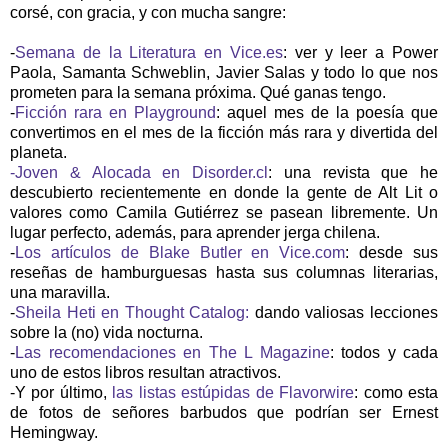
corsé, con gracia, y con mucha sangre:
-
Semana de la Literatura en Vice.es
: ver y leer a Power
Paola, Samanta Schweblin, Javier Salas y todo lo que nos
prometen para la semana próxima. Qué ganas tengo.
-
Ficción rara en Playground
: aquel mes de la poesía que
convertimos en el mes de la ficción más rara y divertida del
planeta.
-Joven & Alocada en Disorder.cl
: una revista que he
descubierto recientemente en donde la gente de Alt Lit o
valores como Camila Gutiérrez se pasean libremente. Un
lugar perfecto, además, para aprender jerga chilena.
-
Los artículos de Blake Butler en Vice.com
: desde sus
reseñas de hamburguesas hasta sus columnas literarias,
una maravilla.
-
Sheila Heti en Thought Catalog:
dando valiosas lecciones
sobre la (no) vida nocturna.
-
Las recomendaciones en The L Magazine
: todos y cada
uno de estos libros resultan atractivos.
-Y por último,
las listas estúpidas de Flavorwire
: como esta
de fotos de señores barbudos que podrían ser Ernest
Hemingway.