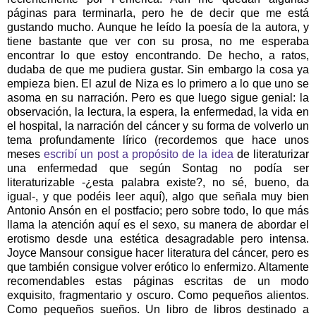
páginas para terminarla, pero he de decir que me está
gustando mucho. Aunque he leído la poesía de la autora, y
tiene bastante que ver con su prosa, no me esperaba
encontrar lo que estoy encontrando. De hecho, a ratos,
dudaba de que me pudiera gustar. Sin embargo la cosa ya
empieza bien. El azul de Niza es lo primero a lo que uno se
asoma en su narración. Pero es que luego sigue genial: la
observación, la lectura, la espera, la enfermedad, la vida en
el hospital, la narración del cáncer y su forma de volverlo un
tema profundamente lírico (recordemos que hace unos
meses
escribí un post a propósito de la idea
de literaturizar
una enfermedad que según Sontag no podía ser
literaturizable -¿esta palabra existe?, no sé, bueno, da
igual-, y que podéis leer aquí), algo que señala muy bien
Antonio Ansón en el postfacio; pero sobre todo, lo que más
llama la atención aquí es el sexo, su manera de abordar el
erotismo desde una estética desagradable pero intensa.
Joyce Mansour consigue hacer literatura del cáncer, pero es
que también consigue volver erótico lo enfermizo. Altamente
recomendables estas páginas escritas de un modo
exquisito, fragmentario y oscuro. Como pequeños alientos.
Como pequeños sueños. Un libro de libros destinado a