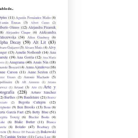
ablo de...
9plus
(11)
Agustín Fernández Mallo
(8)
l-amin Emran
(3)
Albert Camus
(2)
lberto Olmos
(12)
Alejandra Pizarnik
38)
Aleksandra
Alejandro Cinque
(6)
aliszewska
(34)
Allen Ginsberg
(6)
lpha Decay
(59)
Alt Lit
(83)
Alvy
lvaro Guijarro
(5)
Alvaro Mutis
(4)
inger
(13)
Amelie Nothomb
(14)
Ana
arrete
(19)
Ana Gorria
(12)
Ana María
Anagrama
(40)
Anais Nin
(18)
oix
(1)
Anna Ajmátova
(16)
natole Broyard
(4)
nne Carson
(11)
Anne Sexton
(17)
Antonio Machado
(5)
nnie Ernaux
(2)
ollinaire
(3)
AR Ammons
(1)
Ariana
Arte y
Artaud
(3)
arwicz
(1)
Arte
(1)
otografía
(228)
Arturo Sánchez
12)
Barthes
(19)
Baudelaire
(21)
Beatriz
Begoña Callejón
(12)
eciado
(2)
Ben Brooks
(13)
eigbeder
(9)
Benn
(8)
erta García Faet
(25)
Betty Blue
(51)
irgitta Trotzig
(6)
Blackie Books
(4)
Blake Butler
(11)
lake
(6)
Blanca
Bolaño
(47)
arela
(8)
Bradbury
(3)
Bukowski
recht
(3)
Breece DJ Pancake
(2)
37)
Capitán Swing
(11)
Carlos Lust
(8)