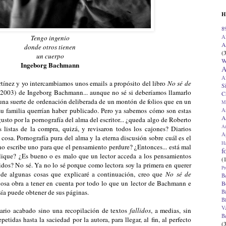
H
8
A
Tengo ingenio
A
donde otros tienen
(
un cuerpo
W
Ingeborg Bachmann
A
A
ínez y yo intercambiamos unos emails a propósito del libro
No sé de
S
 2003) de Ingeborg Bachmann... aunque no sé si deberíamos llamarlo
C
e una suerte de ordenación deliberada de un montón de folios que en un
M
 su familia querrían haber publicado. Pero ya sabemos cómo son estas
A
A
gusto por la pornografía del alma del escritor... ¿queda algo de Roberto
A
s listas de la compra, quizá, y revisaron todos los cajones? Diarios
Ap
r cosa. Pornografía pura del alma y la eterna discusión sobre cuál es el
H
 ¿no escribe uno para que el pensamiento perdure? ¿Entonces... está mal
f
blique? ¿Es bueno o es malo que un lector acceda a los pensamientos
(
ridos? No sé. Ya no lo sé porque como lectora soy la primera en querer
Pr
r de algunas cosas que explicaré a continuación, creo que
No sé de
B
osa obra a tener en cuenta por todo lo que un lector de Bachmann e
B
sía puede obtener de sus páginas.
B
B
V
mario acabado sino una recopilación de textos
fallidos
, a medias, sin
B
etidas hasta la saciedad por la autora, para llegar, al fin, al perfecto
(