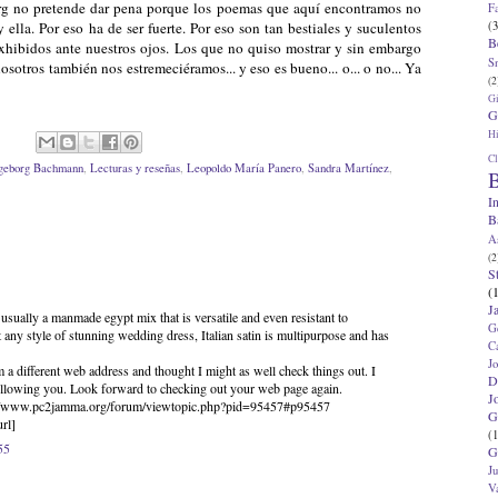
borg no pretende dar pena porque los poemas que aquí encontramos no
F
(3
y ella. Por eso ha de ser fuerte. Por eso son tan bestiales y suculentos
B
exhibidos ante nuestros ojos. Los que no quiso mostrar y sin embargo
S
sotros también nos estremeciéramos... y eso es bueno... o... o no... Ya
(2
G
G
Hi
Cl
geborg Bachmann
,
Lecturas y reseñas
,
Leopoldo María Panero
,
Sandra Martínez
,
B
I
B
A
(2
S
(
J
 usually a manmade egypt mix that is versatile and even resistant to
G
t any style of stunning wedding dress, Italian satin is multipurpose and has
C
J
 a different web address and thought I might as well check things out. I
D
following you. Look forward to checking out your web page again.
J
p://www.pc2jamma.org/forum/viewtopic.php?pid=95457#p95457
G
rl]
(1
55
G
J
V