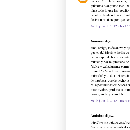
escribe. O se le lee menos, o
quisimos o supimos leer. Da 
línea todo lo que has escrito
decide si te atiende o te olvi
decisión no tiene por qué ser 
26 de julio de 2012 a las 13:
Anónimo dijo...
luna, amiga, lo de suave y q
que es del tristán e isolda d
pero es que de hecho es más 
música y por lo que tiene de m
"dulce y calladamente sonríe"
freunde" ("¿no lo veis amigo
intimidad y el de la violenci
de ingeborg que de hecho la 
es la posibilidad de belleza 
inalcanzable. perdona la entr
beso grande. juanandrés
30 de julio de 2012 a las 6:1
Anónimo dijo...
http://www.youtube.com/w
ésa es la escena con astrid v