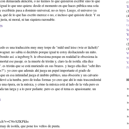
 con demasiada atención, o no leemos lo que quisieron escribir sino lo que
(1
igual lo que uno quiera: desde el momento en que haces pública una sola
T
 y escribirás pasa a dominio universal, no es tuyo. Luego, el universo ya
(
da, qué de lo que has escrito merece o no, e incluso qué quisiste decir. Y su
(
justa, ni moral, ni tan siquiera razonable.
T
U
26
Si
V
V
(
uedo es una traducción muy muy torpe de "mild und leise (wie er lächelt)"
(
e wagner. no sabía si decírtelo porque igual te estoy deshaciendo un mito.
V
bonito así. a ingeborg b. le obsesiona porque en realidad le obsesiona la
W
ortal ese pasaje. es la muerte de tristán y, claro la de isolda. ella dice
Ya
. es tristán que se está muriendo en sus brazos. y luego ella dice "seht ihrs
Zi
s?"). yo creo que además ahí juega un pepel importante el grado de
a que en esa intimidad juega el ámbito público, una obsesión y un calvario
llevó a la tumba. pero de todas formas yo creo que ahí lo más trascendental
H
en una ópera, en la música, y cómo la música está al lado de la vida pero es
ada tan larga y a lo peor pedante. pero es que el tema es apasionante. un
5
atch?v=C9ivSZKPkhs
arnay de isolda, que pone los vellos de punta.