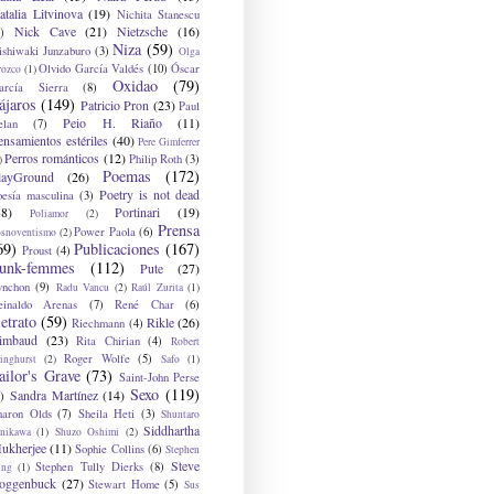
atalia Litvinova
(19)
Nichita Stanescu
Nick Cave
(21)
Nietzsche
(16)
)
Niza
(59)
ishiwaki Junzaburo
(3)
Olga
Olvido García Valdés
(10)
Óscar
rozco
(1)
Oxidao
(79)
arcía Sierra
(8)
ájaros
(149)
Patricio Pron
(23)
Paul
Peio H. Riaño
(11)
elan
(7)
ensamientos estériles
(40)
Pere Gimferrer
Perros románticos
(12)
Philip Roth
(3)
)
Poemas
(172)
layGround
(26)
Poetry is not dead
oesía masculina
(3)
38)
Portinari
(19)
Poliamor
(2)
Prensa
Power Paola
(6)
osnoventismo
(2)
69)
Publicaciones
(167)
Proust
(4)
unk-femmes
(112)
Pute
(27)
ynchon
(9)
Radu Vancu
(2)
Raúl Zurita
(1)
einaldo Arenas
(7)
René Char
(6)
etrato
(59)
Rikle
(26)
Riechmann
(4)
imbaud
(23)
Rita Chirian
(4)
Robert
Roger Wolfe
(5)
inghurst
(2)
Safo
(1)
ailor's Grave
(73)
Saint-John Perse
Sexo
(119)
Sandra Martínez
(14)
)
haron Olds
(7)
Sheila Heti
(3)
Shuntaro
Siddhartha
anikawa
(1)
Shuzo Oshimi
(2)
ukherjee
(11)
Sophie Collins
(6)
Stephen
Steve
Stephen Tully Dierks
(8)
ing
(1)
oggenbuck
(27)
Stewart Home
(5)
Sus