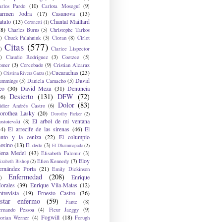
arlos Pardo
(10)
Carlota Moseguí
(9)
armen Jodra
(17)
Casanova
(13)
atulo
(13)
Chantal Maillard
Ceronetti
(1)
28)
Charles Burns
(5)
Christophe Tarkos
)
Chuck Palahniuk
(3)
Cioran
(8)
Cirlot
Citas
(577)
)
Clarice Lispector
)
Claudio Rodríguez
(3)
Coetzee
(5)
omer
(3)
Corcobado
(9)
Cristian Alcaraz
Cucarachas
(23)
)
Cristina Rivera Garza
(1)
David
ummings
(5)
Daniela Camacho
(5)
eo
(30)
David Meza
(31)
Denuncia
Desierto
(131)
DFW
(72)
36)
Dolor
(83)
idier Andrés Castro
(6)
orothea Lasky
(20)
Dorothy Parker
(2)
El arbol de mi ventana
ostoievski
(8)
34)
El arrecife de las sirenas
(46)
El
anto y la ceniza
(22)
El columpio
sesino
(13)
El dedo
(3)
El Dhammapada
(2)
lena Medel
(43)
Elisabeth Falomir
(3)
Eloy
Ellen Kennedy
(7)
izabeth Bishop
(2)
ernández Porta
(21)
Emily Dickinson
Enfermedad
(208)
Enrique
)
orales
(39)
Enrique Vila-Matas
(12)
ntrevista
(19)
Ernesto Castro
(36)
star enfermo
(59)
Fante
(8)
ernando Pessoa
(4)
Fleur Jaeggy
(9)
Fogwill
(18)
lorian Werner
(4)
Forugh