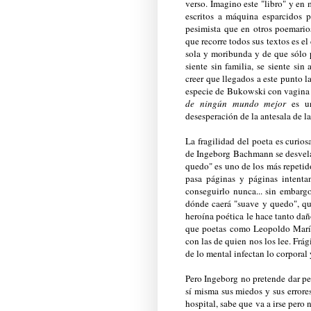
verso. Imagino este "libro" y en
escritos a máquina esparcidos 
pesimista que en otros poemario
que recorre todos sus textos es e
sola y moribunda y de que sólo p
siente sin familia, se siente s
creer que llegados a este punto l
especie de Bukowski con vagina -
de ningún mundo mejor
es u
desesperación de la antesala de l
La fragilidad del poeta es curios
de Ingeborg Bachmann se desvela 
quedo" es uno de los más repetido
pasa páginas y páginas intenta
conseguirlo nunca... sin embargo
dónde caerá "suave y quedo", qu
heroína poética le hace tanto dañ
que poetas como Leopoldo María 
con las de quien nos los lee. Frá
de lo mental infectan lo corporal
Pero Ingeborg no pretende dar pen
sí misma sus miedos y sus errore
hospital, sabe que va a irse pero 