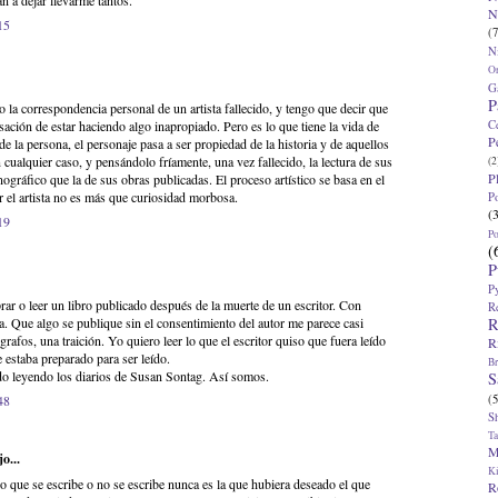
n a dejar llevarme tantos.
N
15
(7
N
O
G
P
 la correspondencia personal de un artista fallecido, y tengo que decir que
C
ación de estar haciendo algo inapropiado. Pero es lo que tiene la vida de
P
 de la persona, el personaje pasa a ser propiedad de la historia y de aquellos
cualquier caso, y pensándolo fríamente, una vez fallecido, la lectura de sus
(2
P
gráfico que la de sus obras publicadas. El proceso artístico se basa en el
r el artista no es más que curiosidad morbosa.
P
(
19
P
(
P
P
 o leer un libro publicado después de la muerte de un escritor. Con
R
R
. Que algo se publique sin el consentimiento del autor me parece casi
rafos, una traición. Yo quiero leer lo que el escritor quiso que fuera leído
R
e estaba preparado para ser leído.
Br
do leyendo los diarios de Susan Sontag. Así somos.
S
(5
48
S
T
M
o...
K
 lo que se escribe o no se escribe nunca es la que hubiera deseado el que
R