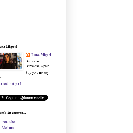
una Miguel
Luna Miguel
Barcelona,
Barcelona, Spain
Soy yo y no soy
o.
er todo mi perfil
ambién estoy en...
YouTube
Medium