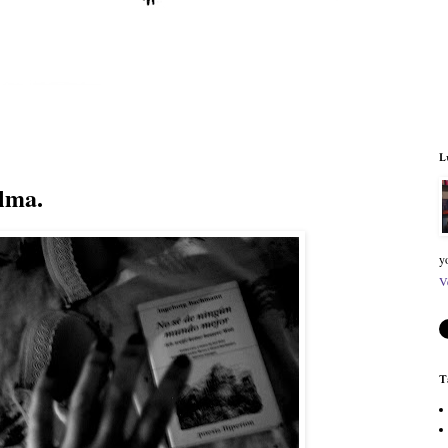
L
alma.
y
V
T