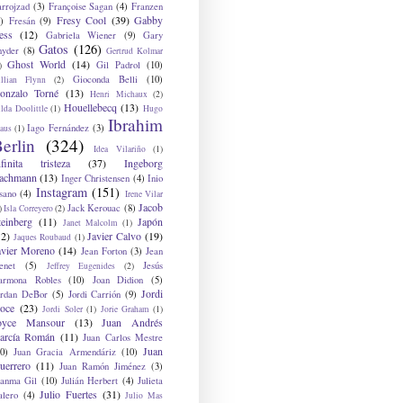
arrojzad
(3)
Françoise Sagan
(4)
Franzen
Fresy Cool
(39)
Gabby
)
Fresán
(9)
ess
(12)
Gabriela Wiener
(9)
Gary
Gatos
(126)
nyder
(8)
Gertrud Kolmar
Ghost World
(14)
Gil Padrol
(10)
)
Gioconda Belli
(10)
illian Flynn
(2)
onzalo Torné
(13)
Henri Michaux
(2)
Houellebecq
(13)
lda Doolittle
(1)
Hugo
Ibrahim
Iago Fernández
(3)
aus
(1)
erlin
(324)
Idea Vilariño
(1)
nfinita tristeza
(37)
Ingeborg
achmann
(13)
Inger Christensen
(4)
Inio
Instagram
(151)
sano
(4)
Irene Vilar
Jacob
Jack Kerouac
(8)
)
Isla Correyero
(2)
teinberg
(11)
Japón
Janet Malcolm
(1)
12)
Javier Calvo
(19)
Jaques Roubaud
(1)
avier Moreno
(14)
Jean Forton
(3)
Jean
enet
(5)
Jesús
Jeffrey Eugenides
(2)
armona Robles
(10)
Joan Didion
(5)
Jordi
ordan DeBor
(5)
Jordi Carrión
(9)
oce
(23)
Jordi Soler
(1)
Jorie Graham
(1)
oyce Mansour
(13)
Juan Andrés
arcía Román
(11)
Juan Carlos Mestre
Juan
0)
Juan Gracia Armendáriz
(10)
uerrero
(11)
Juan Ramón Jiménez
(3)
uanma Gil
(10)
Julián Herbert
(4)
Julieta
Julio Fuertes
(31)
alero
(4)
Julio Mas