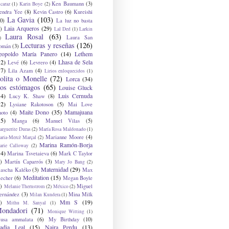
Ken Baumann
(3)
caraz
(1)
Karin Boye
(2)
endra Yee
(8)
Kevin Castro
(6)
Kureishi
La Gavia
(103)
0)
La luz no basta
Laia Arqueros
(29)
)
Lal Ded
(1)
Larkin
Laura Rosal
(63)
Laura San
)
Lecturas y reseñas
(126)
omán
(3)
eopoldo María Panero
(14)
Lethem
12)
Lhasa de Sela
Levé
(6)
Levrero
(4)
17)
Lila Azam
(4)
Lirios enloquecidos
(1)
olita o Monelle
(72)
Lorca
(34)
os estómagos
(65)
Louise Gluck
14)
Luis Cernuda
Lucy K. Shaw
(8)
12)
Lysiane Rakotoson
(5)
Mai Love
Maite Dono
(35)
Mamajuana
hoto
(4)
15)
Manga
(6)
Manuel Vilas
(5)
rguerite Duras
(2)
María Rosa Maldonado
(1)
Marianne Moore
(4)
ria-Mercè Marçal
(2)
Marina Ramón-Borja
arie Calloway
(2)
14)
Marina Tsvetaieva
(6)
Mark C Taylor
)
Martín Caparrós
(3)
Mary Jo Bang
(2)
Maternidad
(29)
ascha Kaléko
(3)
Max
Meditation
(15)
lecher
(6)
Megan Boyle
)
Miguel
Melanie Thernstrom
(2)
México
(2)
ernández
(3)
Mina Milk
Milan Kundera
(1)
Mm S
(19)
)
Mithu M. Sanyal
(1)
ondadori
(71)
Monique Witting
(1)
usa ammalata
(6)
My Birthday
(10)
adia Leal
(15)
Naira Perdu
(13)