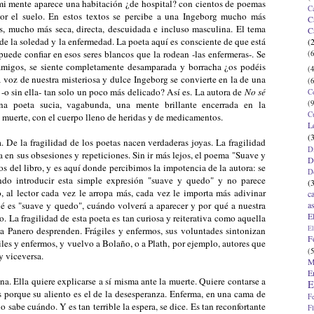
 mi mente aparece una habitación ¿de hospital? con cientos de poemas
C
por el suelo. En estos textos se percibe a una Ingeborg mucho más
C
s, mucho más seca, directa, descuidada e incluso masculina. El tema
C
l de la soledad y la enfermedad. La poeta aquí es consciente de que está
(
uede confiar en esos seres blancos que la rodean -las enfermeras-. Se
(6
in amigos, se siente completamente desamparada y borracha ¿os podéis
(4
a voz de nuestra misteriosa y dulce Ingeborg se convierte en la de una
(6
o sin ella- tan solo un poco más delicado? Así es. La autora de
No sé
C
(9
na poeta sucia, vagabunda, una mente brillante encerrada en la
C
a muerte, con el cuerpo lleno de heridas y de medicamentos.
L
(
a. De la fragilidad de los poetas nacen verdaderas joyas. La fragilidad
D
en sus obsesiones y repeticiones. Sin ir más lejos, el poema "Suave y
D
s del libro, y es aquí donde percibimos la impotencia de la autora: se
D
ndo introducir esta simple expresión "suave y quedo" y no parece
(
, al lector cada vez le arropa más, cada vez le importa más adivinar
c
a
é es "suave y quedo", cuándo volverá a aparecer y por qué a nuestra
E
o. La fragilidad de esta poeta es tan curiosa y reiterativa como aquella
El
Panero desprenden. Frágiles y enfermos, sus voluntades sintonizan
F
giles y enfermos, y vuelvo a Bolaño, o a Plath, por ejemplo, autores que
(5
 y viceversa.
M
E
a. Ella quiere explicarse a sí misma ante la muerte. Quiere contarse a
E
s porque su aliento es el de la desesperanza. Enferma, en una cama de
F
no sabe cuándo. Y es tan terrible la espera, se dice. Es tan reconfortante
F