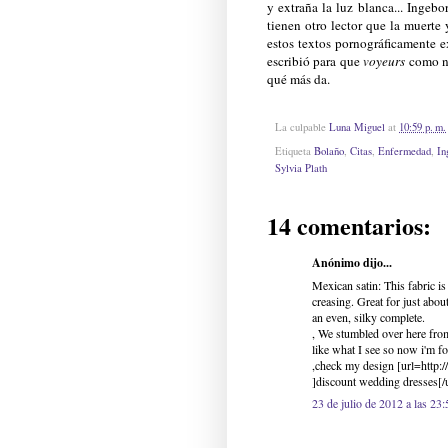
y extraña la luz blanca... Inge
tienen otro lector que la muerte 
estos textos pornográficamente 
escribió para que
voyeurs
como no
qué más da.
La culpable
Luna Miguel
at
10:59 p. m.
Etiqueta
Bolaño
,
Citas
,
Enfermedad
,
In
Sylvia Plath
14 comentarios:
Anónimo dijo...
Mexican satin: This fabric is
creasing. Great for just abou
an even, silky complete.
, We stumbled over here from
like what I see so now i'm 
,check my design [url=htt
]discount wedding dresses[/u
23 de julio de 2012 a las 23: