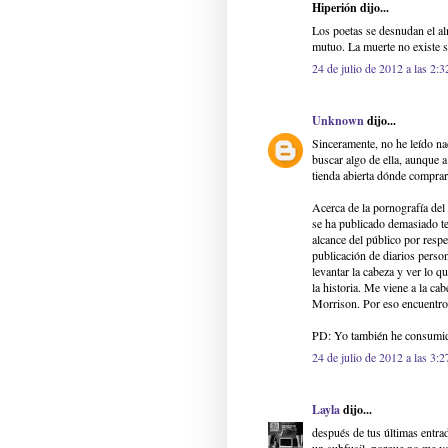
Hiperión dijo...
Los poetas se desnudan el al
mutuo. La muerte no existe s
24 de julio de 2012 a las 2:3
Unknown
dijo...
Sinceramente, no he leído na
buscar algo de ella, aunque 
tienda abierta dónde comprar
Acerca de la pornografía del 
se ha publicado demasiado t
alcance del público por respe
publicación de diarios perso
levantar la cabeza y ver lo 
la historia. Me viene a la c
Morrison. Por eso encuentro
PD: Yo también he consumido 
24 de julio de 2012 a las 3:2
Layla
dijo...
después de tus últimas entrad