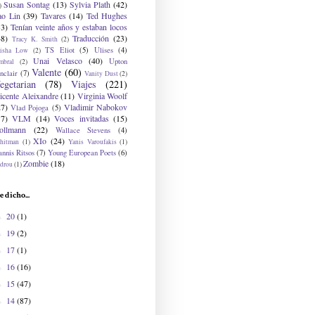
Susan Sontag
(13)
Sylvia Plath
(42)
)
ao Lin
(39)
Tavares
(14)
Ted Hughes
33)
Tenían veinte años y estaban locos
48)
Traducción
(23)
Tracy K. Smith
(2)
TS Eliot
(5)
Ulises
(4)
risha Low
(2)
Unai Velasco
(40)
Upton
mbral
(2)
Valente
(60)
nclair
(7)
Vanity Dust
(2)
egetarian
(78)
Viajes
(221)
icente Aleixandre
(11)
Virginia Woolf
27)
Vladimir Nabokov
Vlad Pojoga
(5)
17)
VLM
(14)
Voces invitadas
(15)
ollmann
(22)
Wallace Stevens
(4)
XIo
(24)
hitman
(1)
Yanis Varoufakis
(1)
nnis Ritsos
(7)
Young European Poets
(6)
Zombie
(18)
drou
(1)
e dicho...
20
(1)
►
19
(2)
►
17
(1)
►
16
(16)
►
15
(47)
►
14
(87)
►