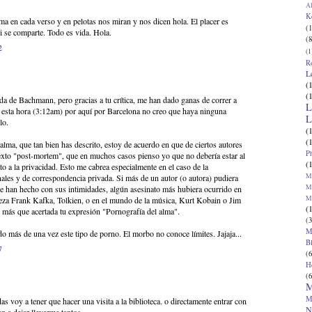
Al
K
ma en cada verso y en pelotas nos miran y nos dicen hola. El placer es
(1
i se comparte. Todo es vida. Hola.
(8
2
(1
R
L
(
(
da de Bachmann, pero gracias a tu crítica, me han dado ganas de correr a
L
a esta hora (3:12am) por aquí por Barcelona no creo que haya ninguna
L
lo.
(
(
alma, que tan bien has descrito, estoy de acuerdo en que de ciertos autores
P
exto "post-mortem", que en muchos casos pienso yo que no debería estar al
(
to a la privacidad. Esto me cabrea especialmente en el caso de la
Ma
nales y de correspondencia privada. Si más de un autor (o autora) pudiera
Ma
que han hecho con sus intimidades, algún asesinato más hubiera ocurrido en
M
abeza Frank Kafka, Tolkien, o en el mundo de la música, Kurt Kobain o Jim
(
 más que acertada tu expresión "Pornografía del alma".
(3
M
más de una vez este tipo de porno. El morbo no conoce límites. Jajaja...
B
7
(6
H
(6
M
M
as voy a tener que hacer una visita a la biblioteca. o directamente entrar con
N