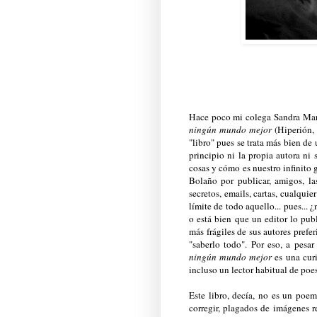
Hace poco mi colega Sandra Mart
ningún mundo mejor
(Hiperión,
"libro" pues se trata más bien d
principio ni la propia autora ni
cosas y cómo es nuestro infinito 
Bolaño por publicar, amigos, la
secretos, emails, cartas, cualquie
límite de todo aquello... pues...
o está bien que un editor lo pu
más frágiles de sus autores prefe
"saberlo todo". Por eso, a pesa
ningún mundo mejor
es una curi
incluso un lector habitual de poe
Este libro, decía, no es un poe
corregir, plagados de imágenes rep