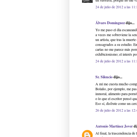
un subfusil, porque no me va
24 de julio de 2012 a las 11:
Álvaro Domínguez
dijo...
Yo me paso el día escaneando
a veces me sobreviene la sens
un artista, que tras la muerte
consagrados a su estudio. En 
cartas no me parece más porno
exhibicionismo; el interés po
24 de julio de 2012 a las 11:
Sr. Silencio
dijo...
A mí me cuesta mucho comprar
Bolaño, por ejemplo, me pasa
inmoral, alimento para pornóg
o lo que el escritor pensó qu
Eso sí, disfrute como un cer
26 de julio de 2012 a las 12:
Antonio Martínez Jover
dij
Al final, la trascendencia de