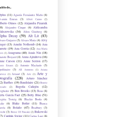
ablo de...
9plus
(11)
Agustín Fernández Mallo
(8)
l-amin Emran
(3)
Albert Camus
(2)
lberto Olmos
(12)
Alejandra Pizarnik
38)
Aleksandra
Alejandro Cinque
(6)
aliszewska
(34)
Allen Ginsberg
(6)
lpha Decay
(59)
Alt Lit
(83)
Alvy
lvaro Guijarro
(5)
Alvaro Mutis
(4)
inger
(13)
Amelie Nothomb
(14)
Ana
arrete
(19)
Ana Gorria
(12)
Ana María
Anagrama
(40)
Anais Nin
(18)
oix
(1)
Anna Ajmátova
(16)
natole Broyard
(4)
nne Carson
(11)
Anne Sexton
(17)
Antonio Machado
(5)
nnie Ernaux
(2)
ollinaire
(3)
AR Ammons
(1)
Ariana
Arte y
Artaud
(3)
arwicz
(1)
Arte
(1)
otografía
(228)
Arturo Sánchez
12)
Barthes
(19)
Baudelaire
(21)
Beatriz
Begoña Callejón
(12)
eciado
(2)
Ben Brooks
(13)
eigbeder
(9)
Benn
(8)
erta García Faet
(25)
Betty Blue
(51)
irgitta Trotzig
(6)
Blackie Books
(4)
Blake Butler
(11)
lake
(6)
Blanca
Bolaño
(47)
arela
(8)
Bradbury
(3)
Bukowski
recht
(3)
Breece DJ Pancake
(2)
37)
Capitán Swing
(11)
Carlos Lust
(8)