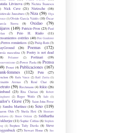
atalia Litvinova
(19)
Nichita Stanescu
Nick Cave
(21)
Nietzsche
(16)
)
Niza
(59)
ishiwaki Junzaburo
(3)
Olga
Olvido García Valdés
(10)
Óscar
rozco
(1)
Oxidao
(79)
arcía Sierra
(8)
ájaros
(149)
Patricio Pron
(23)
Paul
Peio H. Riaño
(11)
elan
(7)
ensamientos estériles
(40)
Pere Gimferrer
Perros románticos
(12)
Philip Roth
(3)
)
Poemas
(172)
layGround
(26)
Poetry is not dead
oesía masculina
(3)
38)
Portinari
(19)
Poliamor
(2)
Prensa
Power Paola
(6)
osnoventismo
(2)
69)
Publicaciones
(167)
Proust
(4)
unk-femmes
(112)
Pute
(27)
ynchon
(9)
Radu Vancu
(2)
Raúl Zurita
(1)
einaldo Arenas
(7)
René Char
(6)
etrato
(59)
Rikle
(26)
Riechmann
(4)
imbaud
(23)
Rita Chirian
(4)
Robert
Roger Wolfe
(5)
inghurst
(2)
Safo
(1)
ailor's Grave
(73)
Saint-John Perse
Sexo
(119)
Sandra Martínez
(14)
)
haron Olds
(7)
Sheila Heti
(3)
Shuntaro
Siddhartha
anikawa
(1)
Shuzo Oshimi
(2)
ukherjee
(11)
Sophie Collins
(6)
Stephen
Steve
Stephen Tully Dierks
(8)
ing
(1)
oggenbuck
(27)
Stewart Home
(5)
Sus