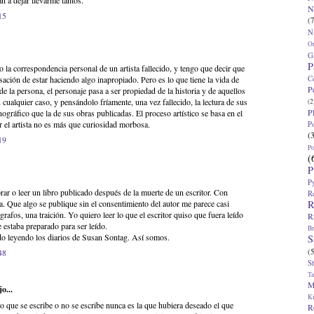
n a dejar llevarme tantos.
N
15
(7
N
O
G
P
 la correspondencia personal de un artista fallecido, y tengo que decir que
C
ación de estar haciendo algo inapropiado. Pero es lo que tiene la vida de
P
 de la persona, el personaje pasa a ser propiedad de la historia y de aquellos
cualquier caso, y pensándolo fríamente, una vez fallecido, la lectura de sus
(2
P
gráfico que la de sus obras publicadas. El proceso artístico se basa en el
r el artista no es más que curiosidad morbosa.
P
(
19
P
(
P
P
 o leer un libro publicado después de la muerte de un escritor. Con
R
R
. Que algo se publique sin el consentimiento del autor me parece casi
rafos, una traición. Yo quiero leer lo que el escritor quiso que fuera leído
R
e estaba preparado para ser leído.
Br
do leyendo los diarios de Susan Sontag. Así somos.
S
(5
48
S
T
M
o...
K
 lo que se escribe o no se escribe nunca es la que hubiera deseado el que
R