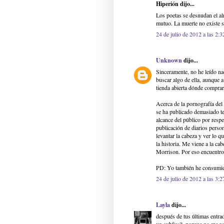
Hiperión dijo...
Los poetas se desnudan el al
mutuo. La muerte no existe s
24 de julio de 2012 a las 2:3
Unknown
dijo...
Sinceramente, no he leído na
buscar algo de ella, aunque 
tienda abierta dónde comprar
Acerca de la pornografía del 
se ha publicado demasiado t
alcance del público por respe
publicación de diarios perso
levantar la cabeza y ver lo 
la historia. Me viene a la c
Morrison. Por eso encuentro
PD: Yo también he consumido 
24 de julio de 2012 a las 3:2
Layla
dijo...
después de tus últimas entrad