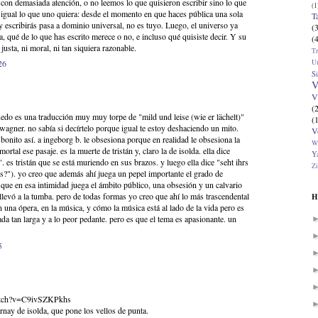
 con demasiada atención, o no leemos lo que quisieron escribir sino lo que
(1
igual lo que uno quiera: desde el momento en que haces pública una sola
T
 y escribirás pasa a dominio universal, no es tuyo. Luego, el universo ya
(
da, qué de lo que has escrito merece o no, e incluso qué quisiste decir. Y su
(
justa, ni moral, ni tan siquiera razonable.
T
U
26
Si
V
V
(
uedo es una traducción muy muy torpe de "mild und leise (wie er lächelt)"
(
e wagner. no sabía si decírtelo porque igual te estoy deshaciendo un mito.
V
bonito así. a ingeborg b. le obsesiona porque en realidad le obsesiona la
W
ortal ese pasaje. es la muerte de tristán y, claro la de isolda. ella dice
Ya
. es tristán que se está muriendo en sus brazos. y luego ella dice "seht ihrs
Zi
s?"). yo creo que además ahí juega un pepel importante el grado de
a que en esa intimidad juega el ámbito público, una obsesión y un calvario
llevó a la tumba. pero de todas formas yo creo que ahí lo más trascendental
H
en una ópera, en la música, y cómo la música está al lado de la vida pero es
ada tan larga y a lo peor pedante. pero es que el tema es apasionante. un
5
atch?v=C9ivSZKPkhs
arnay de isolda, que pone los vellos de punta.