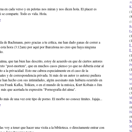
Al
K
ma en cada verso y en pelotas nos miran y nos dicen hola. El placer es
(1
i se comparte. Todo es vida. Hola.
(8
2
(1
R
L
(
(
da de Bachmann, pero gracias a tu crítica, me han dado ganas de correr a
L
a esta hora (3:12am) por aquí por Barcelona no creo que haya ninguna
L
lo.
(
(
alma, que tan bien has descrito, estoy de acuerdo en que de ciertos autores
P
exto "post-mortem", que en muchos casos pienso yo que no debería estar al
(
to a la privacidad. Esto me cabrea especialmente en el caso de la
Ma
nales y de correspondencia privada. Si más de un autor (o autora) pudiera
Ma
que han hecho con sus intimidades, algún asesinato más hubiera ocurrido en
M
abeza Frank Kafka, Tolkien, o en el mundo de la música, Kurt Kobain o Jim
(
 más que acertada tu expresión "Pornografía del alma".
(3
M
más de una vez este tipo de porno. El morbo no conoce límites. Jajaja...
B
7
(6
H
(6
M
M
as voy a tener que hacer una visita a la biblioteca. o directamente entrar con
N