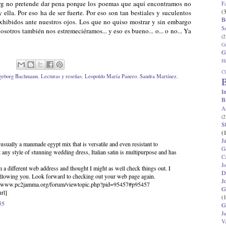
borg no pretende dar pena porque los poemas que aquí encontramos no
F
(3
y ella. Por eso ha de ser fuerte. Por eso son tan bestiales y suculentos
B
exhibidos ante nuestros ojos. Los que no quiso mostrar y sin embargo
S
sotros también nos estremeciéramos... y eso es bueno... o... o no... Ya
(2
G
G
Hi
Cl
geborg Bachmann
,
Lecturas y reseñas
,
Leopoldo María Panero
,
Sandra Martínez
,
B
I
B
A
(2
S
(
J
 usually a manmade egypt mix that is versatile and even resistant to
G
t any style of stunning wedding dress, Italian satin is multipurpose and has
C
J
 a different web address and thought I might as well check things out. I
D
following you. Look forward to checking out your web page again.
J
p://www.pc2jamma.org/forum/viewtopic.php?pid=95457#p95457
G
rl]
(1
55
G
J
V