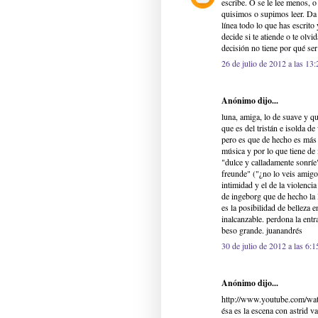
escribe. O se le lee menos, o
quisimos o supimos leer. Da 
línea todo lo que has escrito
decide si te atiende o te olvi
decisión no tiene por qué ser 
26 de julio de 2012 a las 13:
Anónimo dijo...
luna, amiga, lo de suave y q
que es del tristán e isolda d
pero es que de hecho es más 
música y por lo que tiene de m
"dulce y calladamente sonríe"
freunde" ("¿no lo veis amigo
intimidad y el de la violenci
de ingeborg que de hecho la 
es la posibilidad de belleza 
inalcanzable. perdona la entr
beso grande. juanandrés
30 de julio de 2012 a las 6:1
Anónimo dijo...
http://www.youtube.com/w
ésa es la escena con astrid v