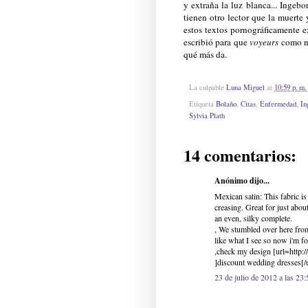
y extraña la luz blanca... Inge
tienen otro lector que la muerte 
estos textos pornográficamente 
escribió para que
voyeurs
como no
qué más da.
La culpable
Luna Miguel
at
10:59 p. m.
Etiqueta
Bolaño
,
Citas
,
Enfermedad
,
In
Sylvia Plath
14 comentarios:
Anónimo dijo...
Mexican satin: This fabric is
creasing. Great for just abou
an even, silky complete.
, We stumbled over here from
like what I see so now i'm 
,check my design [url=htt
]discount wedding dresses[/u
23 de julio de 2012 a las 23: