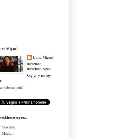
una Miguel
Luna Miguel
Barcelona,
Barcelona, Spain
Soy yo y no soy
o.
er todo mi perfil
ambién estoy en...
YouTube
Medium