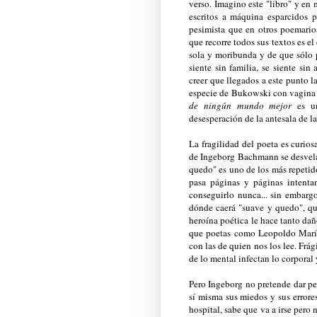
verso. Imagino este "libro" y en
escritos a máquina esparcidos 
pesimista que en otros poemario
que recorre todos sus textos es e
sola y moribunda y de que sólo p
siente sin familia, se siente s
creer que llegados a este punto l
especie de Bukowski con vagina -
de ningún mundo mejor
es u
desesperación de la antesala de l
La fragilidad del poeta es curios
de Ingeborg Bachmann se desvela 
quedo" es uno de los más repetido
pasa páginas y páginas intenta
conseguirlo nunca... sin embargo
dónde caerá "suave y quedo", qu
heroína poética le hace tanto dañ
que poetas como Leopoldo María 
con las de quien nos los lee. Frá
de lo mental infectan lo corporal
Pero Ingeborg no pretende dar pen
sí misma sus miedos y sus errore
hospital, sabe que va a irse pero 