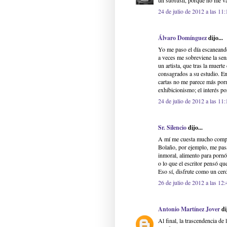
un subfusil, porque no me va
24 de julio de 2012 a las 11:
Álvaro Domínguez
dijo...
Yo me paso el día escaneando
a veces me sobreviene la sens
un artista, que tras la muerte
consagrados a su estudio. En 
cartas no me parece más porno
exhibicionismo; el interés po
24 de julio de 2012 a las 11:
Sr. Silencio
dijo...
A mí me cuesta mucho comprar
Bolaño, por ejemplo, me pasa
inmoral, alimento para pornóg
o lo que el escritor pensó qu
Eso sí, disfrute como un cer
26 de julio de 2012 a las 12:
Antonio Martínez Jover
dij
Al final, la trascendencia de