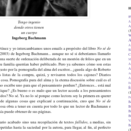
H
8
A
Tengo ingenio
A
donde otros tienen
(
un cuerpo
W
Ingeborg Bachmann
A
A
ínez y yo intercambiamos unos emails a propósito del libro
No sé de
S
 2003) de Ingeborg Bachmann... aunque no sé si deberíamos llamarlo
C
e una suerte de ordenación deliberada de un montón de folios que en un
M
 su familia querrían haber publicado. Pero ya sabemos cómo son estas
A
A
gusto por la pornografía del alma del escritor... ¿queda algo de Roberto
A
s listas de la compra, quizá, y revisaron todos los cajones? Diarios
Ap
r cosa. Pornografía pura del alma y la eterna discusión sobre cuál es el
H
 ¿no escribe uno para que el pensamiento perdure? ¿Entonces... está mal
f
blique? ¿Es bueno o es malo que un lector acceda a los pensamientos
(
ridos? No sé. Ya no lo sé porque como lectora soy la primera en querer
Pr
r de algunas cosas que explicaré a continuación, creo que
No sé de
B
osa obra a tener en cuenta por todo lo que un lector de Bachmann e
B
sía puede obtener de sus páginas.
B
B
V
mario acabado sino una recopilación de textos
fallidos
, a medias, sin
B
etidas hasta la saciedad por la autora, para llegar, al fin, al perfecto
(