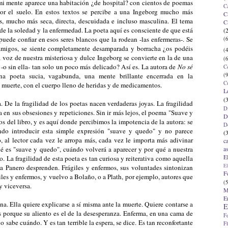
 mi mente aparece una habitación ¿de hospital? con cientos de poemas
C
por el suelo. En estos textos se percibe a una Ingeborg mucho más
C
s, mucho más seca, directa, descuidada e incluso masculina. El tema
C
l de la soledad y la enfermedad. La poeta aquí es consciente de que está
(
uede confiar en esos seres blancos que la rodean -las enfermeras-. Se
(6
in amigos, se siente completamente desamparada y borracha ¿os podéis
(4
a voz de nuestra misteriosa y dulce Ingeborg se convierte en la de una
(6
o sin ella- tan solo un poco más delicado? Así es. La autora de
No sé
C
(9
na poeta sucia, vagabunda, una mente brillante encerrada en la
C
a muerte, con el cuerpo lleno de heridas y de medicamentos.
L
(
a. De la fragilidad de los poetas nacen verdaderas joyas. La fragilidad
D
en sus obsesiones y repeticiones. Sin ir más lejos, el poema "Suave y
D
s del libro, y es aquí donde percibimos la impotencia de la autora: se
D
ndo introducir esta simple expresión "suave y quedo" y no parece
(
, al lector cada vez le arropa más, cada vez le importa más adivinar
c
a
é es "suave y quedo", cuándo volverá a aparecer y por qué a nuestra
E
o. La fragilidad de esta poeta es tan curiosa y reiterativa como aquella
El
Panero desprenden. Frágiles y enfermos, sus voluntades sintonizan
F
giles y enfermos, y vuelvo a Bolaño, o a Plath, por ejemplo, autores que
(5
 y viceversa.
M
E
a. Ella quiere explicarse a sí misma ante la muerte. Quiere contarse a
E
s porque su aliento es el de la desesperanza. Enferma, en una cama de
F
no sabe cuándo. Y es tan terrible la espera, se dice. Es tan reconfortante
F