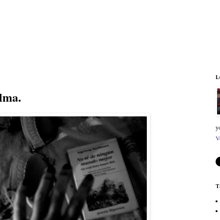
L
alma.
y
V
T