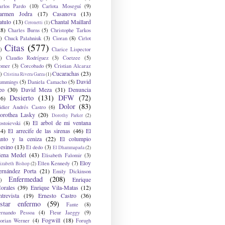
arlos Pardo
(10)
Carlota Moseguí
(9)
armen Jodra
(17)
Casanova
(13)
atulo
(13)
Chantal Maillard
Ceronetti
(1)
28)
Charles Burns
(5)
Christophe Tarkos
)
Chuck Palahniuk
(3)
Cioran
(8)
Cirlot
Citas
(577)
)
Clarice Lispector
)
Claudio Rodríguez
(3)
Coetzee
(5)
omer
(3)
Corcobado
(9)
Cristian Alcaraz
Cucarachas
(23)
)
Cristina Rivera Garza
(1)
David
ummings
(5)
Daniela Camacho
(5)
eo
(30)
David Meza
(31)
Denuncia
Desierto
(131)
DFW
(72)
36)
Dolor
(83)
idier Andrés Castro
(6)
orothea Lasky
(20)
Dorothy Parker
(2)
El arbol de mi ventana
ostoievski
(8)
34)
El arrecife de las sirenas
(46)
El
anto y la ceniza
(22)
El columpio
sesino
(13)
El dedo
(3)
El Dhammapada
(2)
lena Medel
(43)
Elisabeth Falomir
(3)
Eloy
Ellen Kennedy
(7)
izabeth Bishop
(2)
ernández Porta
(21)
Emily Dickinson
Enfermedad
(208)
Enrique
)
orales
(39)
Enrique Vila-Matas
(12)
ntrevista
(19)
Ernesto Castro
(36)
star enfermo
(59)
Fante
(8)
ernando Pessoa
(4)
Fleur Jaeggy
(9)
Fogwill
(18)
lorian Werner
(4)
Forugh