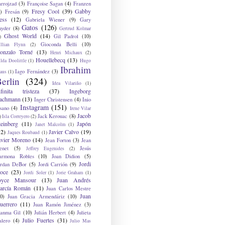
arrojzad
(3)
Françoise Sagan
(4)
Franzen
Fresy Cool
(39)
Gabby
)
Fresán
(9)
ess
(12)
Gabriela Wiener
(9)
Gary
Gatos
(126)
nyder
(8)
Gertrud Kolmar
Ghost World
(14)
Gil Padrol
(10)
)
Gioconda Belli
(10)
illian Flynn
(2)
onzalo Torné
(13)
Henri Michaux
(2)
Houellebecq
(13)
lda Doolittle
(1)
Hugo
Ibrahim
Iago Fernández
(3)
aus
(1)
erlin
(324)
Idea Vilariño
(1)
nfinita tristeza
(37)
Ingeborg
achmann
(13)
Inger Christensen
(4)
Inio
Instagram
(151)
sano
(4)
Irene Vilar
Jacob
Jack Kerouac
(8)
)
Isla Correyero
(2)
teinberg
(11)
Japón
Janet Malcolm
(1)
12)
Javier Calvo
(19)
Jaques Roubaud
(1)
avier Moreno
(14)
Jean Forton
(3)
Jean
enet
(5)
Jesús
Jeffrey Eugenides
(2)
armona Robles
(10)
Joan Didion
(5)
Jordi
ordan DeBor
(5)
Jordi Carrión
(9)
oce
(23)
Jordi Soler
(1)
Jorie Graham
(1)
oyce Mansour
(13)
Juan Andrés
arcía Román
(11)
Juan Carlos Mestre
Juan
0)
Juan Gracia Armendáriz
(10)
uerrero
(11)
Juan Ramón Jiménez
(3)
uanma Gil
(10)
Julián Herbert
(4)
Julieta
Julio Fuertes
(31)
alero
(4)
Julio Mas