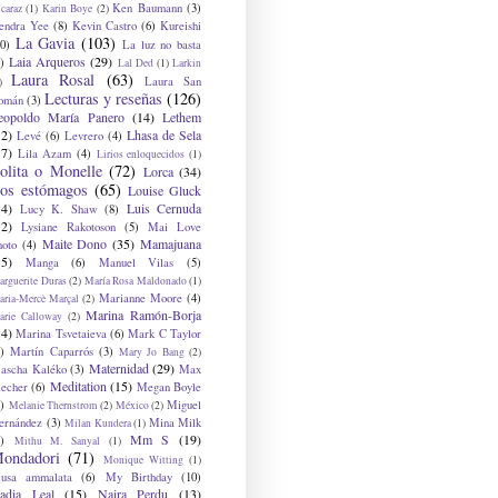
Ken Baumann
(3)
caraz
(1)
Karin Boye
(2)
endra Yee
(8)
Kevin Castro
(6)
Kureishi
La Gavia
(103)
0)
La luz no basta
Laia Arqueros
(29)
)
Lal Ded
(1)
Larkin
Laura Rosal
(63)
Laura San
)
Lecturas y reseñas
(126)
omán
(3)
eopoldo María Panero
(14)
Lethem
12)
Lhasa de Sela
Levé
(6)
Levrero
(4)
17)
Lila Azam
(4)
Lirios enloquecidos
(1)
olita o Monelle
(72)
Lorca
(34)
os estómagos
(65)
Louise Gluck
14)
Luis Cernuda
Lucy K. Shaw
(8)
12)
Lysiane Rakotoson
(5)
Mai Love
Maite Dono
(35)
Mamajuana
hoto
(4)
15)
Manga
(6)
Manuel Vilas
(5)
rguerite Duras
(2)
María Rosa Maldonado
(1)
Marianne Moore
(4)
ria-Mercè Marçal
(2)
Marina Ramón-Borja
arie Calloway
(2)
14)
Marina Tsvetaieva
(6)
Mark C Taylor
)
Martín Caparrós
(3)
Mary Jo Bang
(2)
Maternidad
(29)
ascha Kaléko
(3)
Max
Meditation
(15)
lecher
(6)
Megan Boyle
)
Miguel
Melanie Thernstrom
(2)
México
(2)
ernández
(3)
Mina Milk
Milan Kundera
(1)
Mm S
(19)
)
Mithu M. Sanyal
(1)
ondadori
(71)
Monique Witting
(1)
usa ammalata
(6)
My Birthday
(10)
adia Leal
(15)
Naira Perdu
(13)