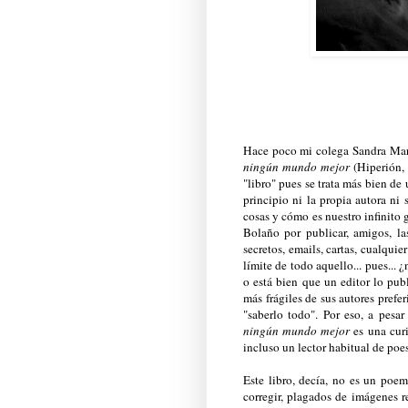
Hace poco mi colega Sandra Mart
ningún mundo mejor
(Hiperión,
"libro" pues se trata más bien d
principio ni la propia autora ni
cosas y cómo es nuestro infinito 
Bolaño por publicar, amigos, la
secretos, emails, cartas, cualquie
límite de todo aquello... pues...
o está bien que un editor lo pu
más frágiles de sus autores prefe
"saberlo todo". Por eso, a pesa
ningún mundo mejor
es una curi
incluso un lector habitual de poe
Este libro, decía, no es un poe
corregir, plagados de imágenes rep