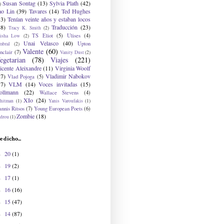
Susan Sontag
(13)
Sylvia Plath
(42)
)
ao Lin
(39)
Tavares
(14)
Ted Hughes
33)
Tenían veinte años y estaban locos
48)
Traducción
(23)
Tracy K. Smith
(2)
TS Eliot
(5)
Ulises
(4)
risha Low
(2)
Unai Velasco
(40)
Upton
mbral
(2)
Valente
(60)
nclair
(7)
Vanity Dust
(2)
egetarian
(78)
Viajes
(221)
icente Aleixandre
(11)
Virginia Woolf
27)
Vladimir Nabokov
Vlad Pojoga
(5)
17)
VLM
(14)
Voces invitadas
(15)
ollmann
(22)
Wallace Stevens
(4)
XIo
(24)
hitman
(1)
Yanis Varoufakis
(1)
nnis Ritsos
(7)
Young European Poets
(6)
Zombie
(18)
drou
(1)
e dicho...
20
(1)
►
19
(2)
►
17
(1)
►
16
(16)
►
15
(47)
►
14
(87)
►