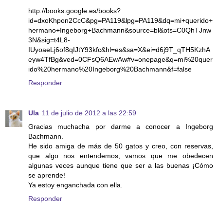
http://books.google.es/books?
id=dxoKhpon2CcC&pg=PA119&lpg=PA119&dq=mi+querido+
hermano+Ingeborg+Bachmann&source=bl&ots=C0QhTJnw
3N&sig=t4L8-
IUyoaeLj6of8qIJtY93kfc&hl=es&sa=X&ei=d6j9T_qTH5KzhA
eyw4TfBg&ved=0CFsQ6AEwAw#v=onepage&q=mi%20quer
ido%20hermano%20Ingeborg%20Bachmann&f=false
Responder
Ula
11 de julio de 2012 a las 22:59
Gracias muchacha por darme a conocer a Ingeborg
Bachmann.
He sido amiga de más de 50 gatos y creo, con reservas,
que algo nos entendemos, vamos que me obedecen
algunas veces aunque tiene que ser a las buenas ¡Cómo
se aprende!
Ya estoy enganchada con ella.
Responder