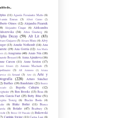
ablo de...
9plus
(11)
Agustín Fernández Mallo
(8)
l-amin Emran
(3)
Albert Camus
(2)
lberto Olmos
(12)
Alejandra Pizarnik
38)
Aleksandra
Alejandro Cinque
(6)
aliszewska
(34)
Allen Ginsberg
(6)
lpha Decay
(59)
Alt Lit
(83)
Alvy
lvaro Guijarro
(5)
Alvaro Mutis
(4)
inger
(13)
Amelie Nothomb
(14)
Ana
arrete
(19)
Ana Gorria
(12)
Ana María
Anagrama
(40)
Anais Nin
(18)
oix
(1)
Anna Ajmátova
(16)
natole Broyard
(4)
nne Carson
(11)
Anne Sexton
(17)
Antonio Machado
(5)
nnie Ernaux
(2)
ollinaire
(3)
AR Ammons
(1)
Ariana
Arte y
Artaud
(3)
arwicz
(1)
Arte
(1)
otografía
(228)
Arturo Sánchez
12)
Barthes
(19)
Baudelaire
(21)
Beatriz
Begoña Callejón
(12)
eciado
(2)
Ben Brooks
(13)
eigbeder
(9)
Benn
(8)
erta García Faet
(25)
Betty Blue
(51)
irgitta Trotzig
(6)
Blackie Books
(4)
Blake Butler
(11)
lake
(6)
Blanca
Bolaño
(47)
arela
(8)
Bradbury
(3)
Bukowski
recht
(3)
Breece DJ Pancake
(2)
37)
Capitán Swing
(11)
Carlos Lust
(8)