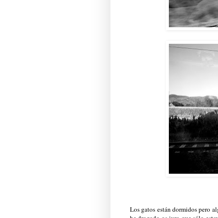
Los gatos están dormidos pero alg
he drogado os juro que sólo esto