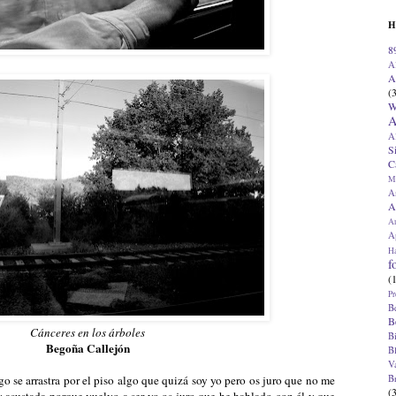
H
8
A
A
(
W
A
A
S
C
M
A
A
A
Ap
H
f
(
Pr
B
B
Cánceres en los árboles
B
Begoña Callejón
B
V
B
o se arrastra por el piso algo que quizá soy yo pero os juro que no me
(
y asustada porque vuelvo a ser yo os juro que he hablado con él y que