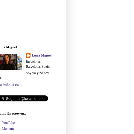
una Miguel
Luna Miguel
Barcelona,
Barcelona, Spain
Soy yo y no soy
o.
er todo mi perfil
ambién estoy en...
YouTube
Medium