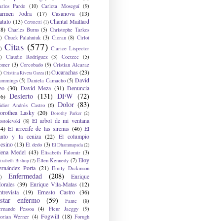
arlos Pardo
(10)
Carlota Moseguí
(9)
armen Jodra
(17)
Casanova
(13)
atulo
(13)
Chantal Maillard
Ceronetti
(1)
28)
Charles Burns
(5)
Christophe Tarkos
)
Chuck Palahniuk
(3)
Cioran
(8)
Cirlot
Citas
(577)
)
Clarice Lispector
)
Claudio Rodríguez
(3)
Coetzee
(5)
omer
(3)
Corcobado
(9)
Cristian Alcaraz
Cucarachas
(23)
)
Cristina Rivera Garza
(1)
David
ummings
(5)
Daniela Camacho
(5)
eo
(30)
David Meza
(31)
Denuncia
Desierto
(131)
DFW
(72)
36)
Dolor
(83)
idier Andrés Castro
(6)
orothea Lasky
(20)
Dorothy Parker
(2)
El arbol de mi ventana
ostoievski
(8)
34)
El arrecife de las sirenas
(46)
El
anto y la ceniza
(22)
El columpio
sesino
(13)
El dedo
(3)
El Dhammapada
(2)
lena Medel
(43)
Elisabeth Falomir
(3)
Eloy
Ellen Kennedy
(7)
izabeth Bishop
(2)
ernández Porta
(21)
Emily Dickinson
Enfermedad
(208)
Enrique
)
orales
(39)
Enrique Vila-Matas
(12)
ntrevista
(19)
Ernesto Castro
(36)
star enfermo
(59)
Fante
(8)
ernando Pessoa
(4)
Fleur Jaeggy
(9)
Fogwill
(18)
lorian Werner
(4)
Forugh