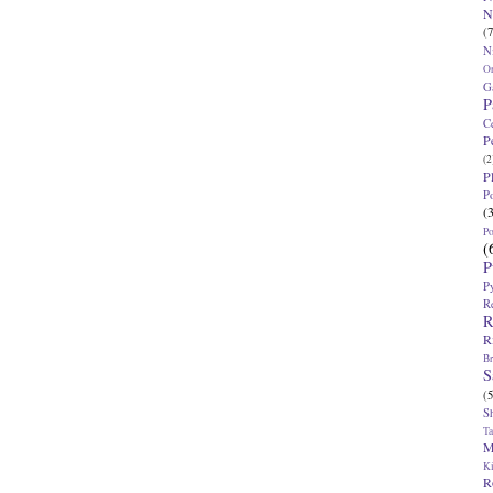
N
(7
N
O
G
P
C
P
(2
P
P
(
P
(
P
P
R
R
R
Br
S
(5
S
T
M
K
R