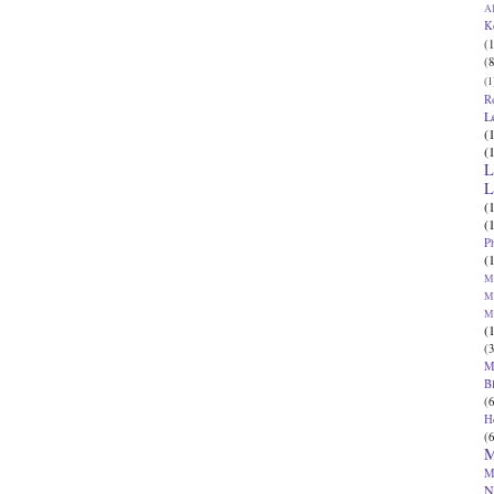
Al
K
(1
(8
(1
R
L
(
(
L
L
(
(
P
(
Ma
Ma
M
(
(3
M
B
(6
H
(6
M
M
N