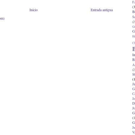
F
(3
Inicio
Entrada antigua
B
S
om)
(2
G
G
Hi
Cl
B
I
B
A
(2
S
(
J
G
C
J
D
J
G
(1
G
J
V