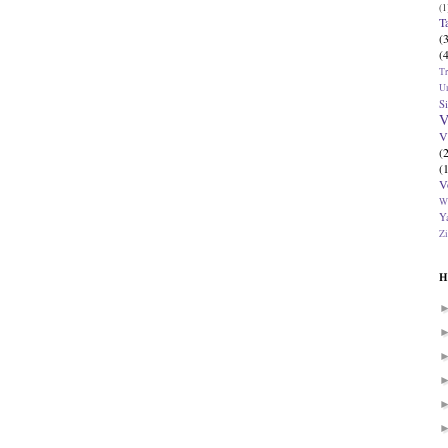
(1
T
(
(
T
U
Si
V
V
(
(
V
W
Ya
Zi
H