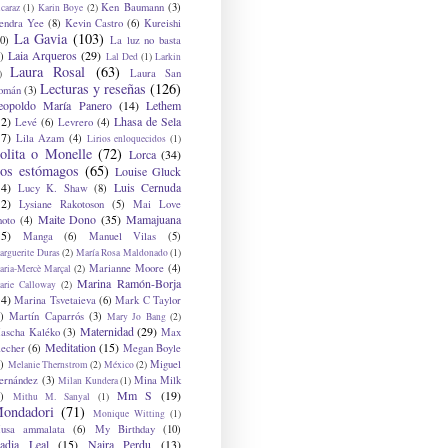
Ken Baumann
(3)
caraz
(1)
Karin Boye
(2)
endra Yee
(8)
Kevin Castro
(6)
Kureishi
La Gavia
(103)
0)
La luz no basta
Laia Arqueros
(29)
)
Lal Ded
(1)
Larkin
Laura Rosal
(63)
Laura San
)
Lecturas y reseñas
(126)
omán
(3)
eopoldo María Panero
(14)
Lethem
12)
Lhasa de Sela
Levé
(6)
Levrero
(4)
17)
Lila Azam
(4)
Lirios enloquecidos
(1)
olita o Monelle
(72)
Lorca
(34)
os estómagos
(65)
Louise Gluck
14)
Luis Cernuda
Lucy K. Shaw
(8)
12)
Lysiane Rakotoson
(5)
Mai Love
Maite Dono
(35)
Mamajuana
hoto
(4)
15)
Manga
(6)
Manuel Vilas
(5)
rguerite Duras
(2)
María Rosa Maldonado
(1)
Marianne Moore
(4)
ria-Mercè Marçal
(2)
Marina Ramón-Borja
arie Calloway
(2)
14)
Marina Tsvetaieva
(6)
Mark C Taylor
)
Martín Caparrós
(3)
Mary Jo Bang
(2)
Maternidad
(29)
ascha Kaléko
(3)
Max
Meditation
(15)
lecher
(6)
Megan Boyle
)
Miguel
Melanie Thernstrom
(2)
México
(2)
ernández
(3)
Mina Milk
Milan Kundera
(1)
Mm S
(19)
)
Mithu M. Sanyal
(1)
ondadori
(71)
Monique Witting
(1)
usa ammalata
(6)
My Birthday
(10)
adia Leal
(15)
Naira Perdu
(13)