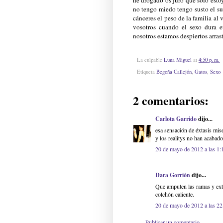
no tengo miedo tengo susto el su
cánceres el peso de la familia al
vosotros cuando el sexo dura e
nosotros estamos despiertos arras
La culpable
Luna Miguel
at
4:50 p. m.
Etiqueta
Begoña Callejón
,
Gatos
,
Sexo
2 comentarios:
Carlota Garrido
dijo...
esa sensación de éxtasis mise
y los realitys no han acabado
20 de mayo de 2012 a las 1:
Dara Gorrión
dijo...
Que amputen las ramas y exti
colchón caliente.
20 de mayo de 2012 a las 22
Publicar un comentario