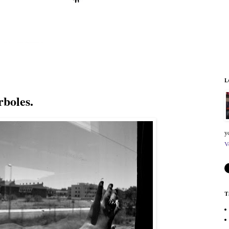
L
rboles.
y
V
T