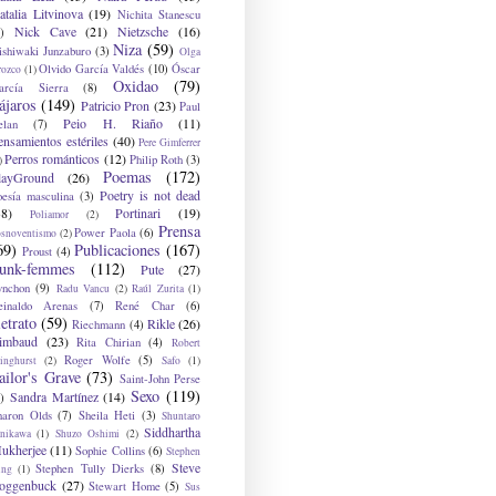
atalia Litvinova
(19)
Nichita Stanescu
Nick Cave
(21)
Nietzsche
(16)
)
Niza
(59)
ishiwaki Junzaburo
(3)
Olga
Olvido García Valdés
(10)
Óscar
rozco
(1)
Oxidao
(79)
arcía Sierra
(8)
ájaros
(149)
Patricio Pron
(23)
Paul
Peio H. Riaño
(11)
elan
(7)
ensamientos estériles
(40)
Pere Gimferrer
Perros románticos
(12)
Philip Roth
(3)
)
Poemas
(172)
layGround
(26)
Poetry is not dead
oesía masculina
(3)
38)
Portinari
(19)
Poliamor
(2)
Prensa
Power Paola
(6)
osnoventismo
(2)
69)
Publicaciones
(167)
Proust
(4)
unk-femmes
(112)
Pute
(27)
ynchon
(9)
Radu Vancu
(2)
Raúl Zurita
(1)
einaldo Arenas
(7)
René Char
(6)
etrato
(59)
Rikle
(26)
Riechmann
(4)
imbaud
(23)
Rita Chirian
(4)
Robert
Roger Wolfe
(5)
inghurst
(2)
Safo
(1)
ailor's Grave
(73)
Saint-John Perse
Sexo
(119)
Sandra Martínez
(14)
)
haron Olds
(7)
Sheila Heti
(3)
Shuntaro
Siddhartha
anikawa
(1)
Shuzo Oshimi
(2)
ukherjee
(11)
Sophie Collins
(6)
Stephen
Steve
Stephen Tully Dierks
(8)
ing
(1)
oggenbuck
(27)
Stewart Home
(5)
Sus