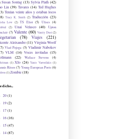
Susan Sontag
(13)
Sylvia Plath
(42)
)
ao Lin
(39)
Tavares
(14)
Ted Hughes
33)
Tenían veinte años y estaban locos
48)
Traducción
(23)
Tracy K. Smith
(2)
TS Eliot
(5)
Ulises
(4)
risha Low
(2)
Unai Velasco
(40)
Upton
mbral
(2)
Valente
(60)
nclair
(7)
Vanity Dust
(2)
egetarian
(78)
Viajes
(221)
icente Aleixandre
(11)
Virginia Woolf
27)
Vladimir Nabokov
Vlad Pojoga
(5)
17)
VLM
(14)
Voces invitadas
(15)
ollmann
(22)
Wallace Stevens
(4)
XIo
(24)
hitman
(1)
Yanis Varoufakis
(1)
nnis Ritsos
(7)
Young European Poets
(6)
Zombie
(18)
drou
(1)
e dicho...
20
(1)
►
19
(2)
►
17
(1)
►
16
(16)
►
15
(47)
►
14
(87)
►