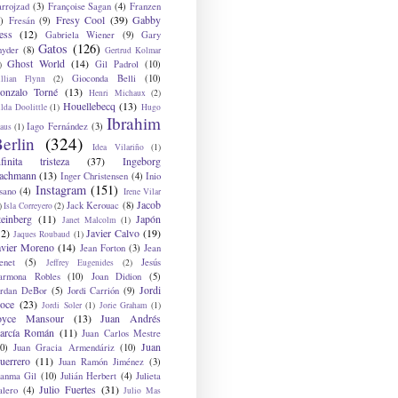
arrojzad
(3)
Françoise Sagan
(4)
Franzen
Fresy Cool
(39)
Gabby
)
Fresán
(9)
ess
(12)
Gabriela Wiener
(9)
Gary
Gatos
(126)
nyder
(8)
Gertrud Kolmar
Ghost World
(14)
Gil Padrol
(10)
)
Gioconda Belli
(10)
illian Flynn
(2)
onzalo Torné
(13)
Henri Michaux
(2)
Houellebecq
(13)
lda Doolittle
(1)
Hugo
Ibrahim
Iago Fernández
(3)
aus
(1)
erlin
(324)
Idea Vilariño
(1)
nfinita tristeza
(37)
Ingeborg
achmann
(13)
Inger Christensen
(4)
Inio
Instagram
(151)
sano
(4)
Irene Vilar
Jacob
Jack Kerouac
(8)
)
Isla Correyero
(2)
teinberg
(11)
Japón
Janet Malcolm
(1)
12)
Javier Calvo
(19)
Jaques Roubaud
(1)
avier Moreno
(14)
Jean Forton
(3)
Jean
enet
(5)
Jesús
Jeffrey Eugenides
(2)
armona Robles
(10)
Joan Didion
(5)
Jordi
ordan DeBor
(5)
Jordi Carrión
(9)
oce
(23)
Jordi Soler
(1)
Jorie Graham
(1)
oyce Mansour
(13)
Juan Andrés
arcía Román
(11)
Juan Carlos Mestre
Juan
0)
Juan Gracia Armendáriz
(10)
uerrero
(11)
Juan Ramón Jiménez
(3)
uanma Gil
(10)
Julián Herbert
(4)
Julieta
Julio Fuertes
(31)
alero
(4)
Julio Mas