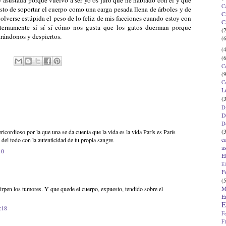
C
sto de soportar el cuerpo como una carga pesada llena de árboles y de
C
 volverse estúpida el peso de lo feliz de mis facciones cuando estoy con
C
ternamente sí sí sí cómo nos gusta que los gatos duerman porque
(
trándonos y despiertos.
(6
(4
(6
C
(9
C
L
(
D
D
D
(
ricordioso por la que una se da cuenta que la vida es la vida París es París
c
 del todo con la autenticidad de tu propia sangre.
a
10
E
El
F
(5
M
rpen los tumores. Y que quede el cuerpo, expuesto, tendido sobre el
E
E
:18
F
F