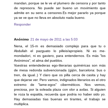
mandan, porque se le ve el plumero de censora y por tanto
de represora. No puede ser bueno un movimiento que
admite en su seno a censores.Es mejor pararlo ya porque
ya se ve que no lleva en absoluto nada bueno.
Responder
Anónimo
21 de mayo de 2011 a las 5:03
Nena, el 15-m es demasiado complejo para que tu o
Abdullah el pazguato lo pilleis/apropieis. Ni es me-
mondadori, ni es gaviero, para entendernos. Es más "los
Anónimos", el alma del pueblos.
Vuestras entendederas ego-literarias quiméricas son más
de mesa redonda subvencionada (gijón, barcelona: bus o
tren, da igual..) Y claro que os pilla cerca de casita y hay
que dejarse ver. Pero vamos, indignados literarios es el otro
extremo de "lame-egos" ciberméticos. Nos vemos,
preciosa, por la soleada plaza con olor a axilas. Si alguien
te roza la espalda, recuerda que podria no haber sido yo.
Hay demasiadas tías buenas en tirantes, el trabajo se
multiplica.