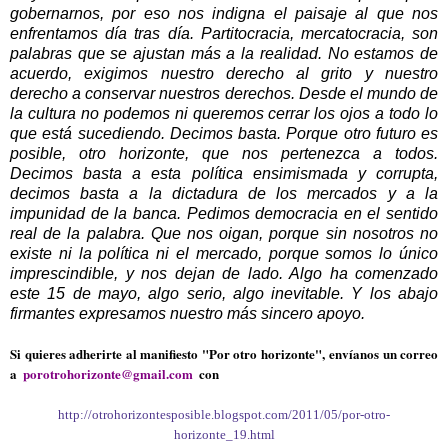
gobernarnos, por eso nos indigna el paisaje al que nos
enfrentamos día tras día. Partitocracia, mercatocracia, son
palabras que se ajustan más a la realidad. No estamos de
acuerdo, exigimos nuestro derecho al grito y nuestro
derecho a conservar nuestros derechos. Desde el mundo de
la cultura no podemos ni queremos cerrar los ojos a todo lo
que está sucediendo. Decimos basta. Porque otro futuro es
posible, otro horizonte, que nos pertenezca a todos.
Decimos basta a esta política ensimismada y corrupta,
decimos basta a la dictadura de los mercados y a la
impunidad de la banca. Pedimos democracia en el sentido
real de la palabra. Que nos oigan, porque sin nosotros no
existe ni la política ni el mercado, porque somos lo único
imprescindible, y nos dejan de lado. Algo ha comenzado
este 15 de mayo, algo serio, algo inevitable. Y los abajo
firmantes expresamos nuestro más sincero apoyo.
Si quieres adherirte al manifiesto "Por otro horizonte",
envíanos un correo
a
porotrohorizonte@gmail.com
con
tu nombre y tu actividad o profesión.
Gracias por tu colaboración.
http://otrohorizontesposible.blogspot.com/2011/05/por-otro-
horizonte_19.html