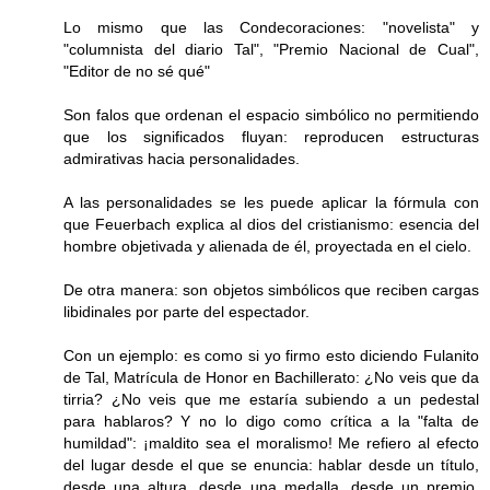
Lo mismo que las Condecoraciones: "novelista" y
"columnista del diario Tal", "Premio Nacional de Cual",
"Editor de no sé qué"
Son falos que ordenan el espacio simbólico no permitiendo
que los significados fluyan: reproducen estructuras
admirativas hacia personalidades.
A las personalidades se les puede aplicar la fórmula con
que Feuerbach explica al dios del cristianismo: esencia del
hombre objetivada y alienada de él, proyectada en el cielo.
De otra manera: son objetos simbólicos que reciben cargas
libidinales por parte del espectador.
Con un ejemplo: es como si yo firmo esto diciendo Fulanito
de Tal, Matrícula de Honor en Bachillerato: ¿No veis que da
tirria? ¿No veis que me estaría subiendo a un pedestal
para hablaros? Y no lo digo como crítica a la "falta de
humildad": ¡maldito sea el moralismo! Me refiero al efecto
del lugar desde el que se enuncia: hablar desde un título,
desde una altura, desde una medalla, desde un premio,