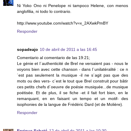
Ni Yoko Ono ni Penelope ni tampoco Helene, con menos
anglofilia, ni todo lo contrario.
http://www.youtube.com/watch?v=x_2AXwkPmBY
Responder
sopadeajo
10 de abril de 2011 a las 16:45
Comentario al comentario de las 19:21;
Le génie et l´authenticité de Brel ne versaient pas - nous le
voyons bien avec cette chanson - dans l´unilatéralité : ce n
´est pas seulement la musique -il ne s´agit pas que des
mots ou des vers- c´est le tout que Brel construit pour bâtir
ces petits chefs d´oeuvre de poésie musiquée...de musique
poétisée. Et de plus, il se fiche -et il fait fort bien, en le
remarquant, en en faisant un tempo et un motif- des
isophonies de la langue de Frédéric Dard (et de Molière).
Responder
Enrique Sabaté
12 de abril de 2011 a las 10:30