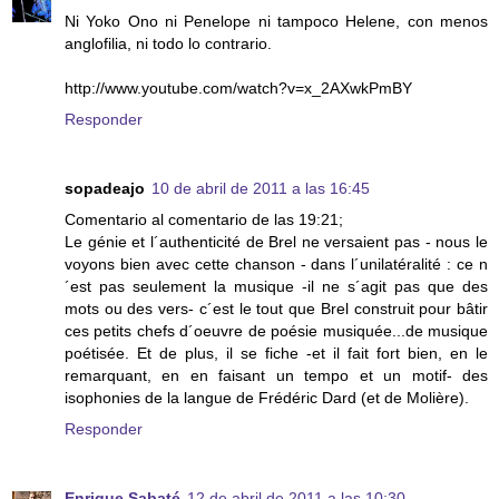
Ni Yoko Ono ni Penelope ni tampoco Helene, con menos
anglofilia, ni todo lo contrario.
http://www.youtube.com/watch?v=x_2AXwkPmBY
Responder
sopadeajo
10 de abril de 2011 a las 16:45
Comentario al comentario de las 19:21;
Le génie et l´authenticité de Brel ne versaient pas - nous le
voyons bien avec cette chanson - dans l´unilatéralité : ce n
´est pas seulement la musique -il ne s´agit pas que des
mots ou des vers- c´est le tout que Brel construit pour bâtir
ces petits chefs d´oeuvre de poésie musiquée...de musique
poétisée. Et de plus, il se fiche -et il fait fort bien, en le
remarquant, en en faisant un tempo et un motif- des
isophonies de la langue de Frédéric Dard (et de Molière).
Responder
Enrique Sabaté
12 de abril de 2011 a las 10:30